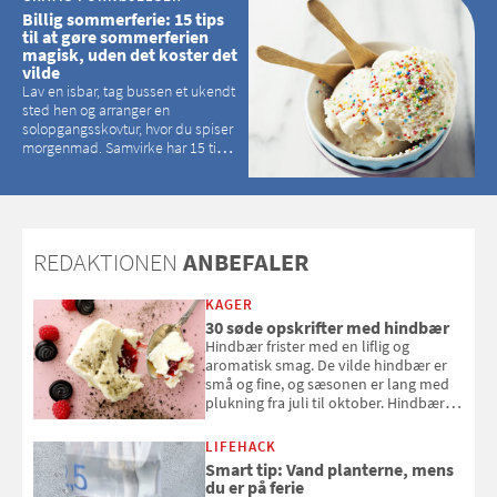
Billig sommerferie: 15 tips
til at gøre sommerferien
magisk, uden det koster det
vilde
Lav en isbar, tag bussen et ukendt
sted hen og arranger en
solopgangsskovtur, hvor du spiser
morgenmad. Samvirke har 15 tips
til, hvordan du kan have en
magisk ferie, uden at det koster
dig det vilde
REDAKTIONEN
ANBEFALER
KAGER
30 søde opskrifter med hindbær
Hindbær frister med en liflig og
aromatisk smag. De vilde hindbær er
små og fine, og sæsonen er lang med
plukning fra juli til oktober. Hindbær
kan spises direkte fra busken, eller du
kan bruge dine hindbær i alt fra
LIFEHACK
bagværk og salater til is og syltning.
Smart tip: Vand planterne, mens
du er på ferie