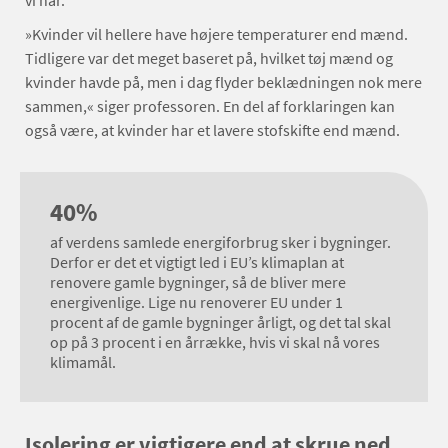
vi har.
»Kvinder vil hellere have højere temperaturer end mænd.
Tidligere var det meget baseret på, hvilket tøj mænd og
kvinder havde på, men i dag flyder beklædningen nok mere
sammen,« siger professoren. En del af forklaringen kan
også være, at kvinder har et lavere stofskifte end mænd.
40%
af verdens samlede energiforbrug sker i bygninger.
Derfor er det et vigtigt led i EU’s klimaplan at
renovere gamle bygninger, så de bliver mere
energivenlige. Lige nu renoverer EU under 1
procent af de gamle bygninger årligt, og det tal skal
op på 3 procent i en årrække, hvis vi skal nå vores
klimamål.
Isolering er vigtigere end at skrue ned