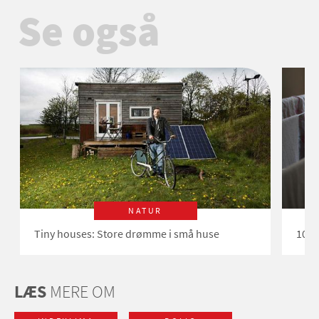
Se også
NATUR
Tiny houses: Store drømme i små huse
10 g
LÆS
MERE OM