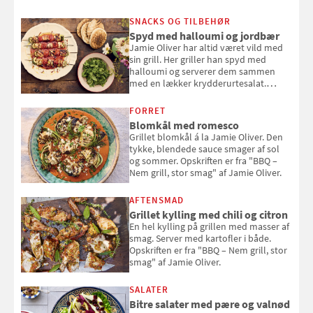
SNACKS OG TILBEHØR
Spyd med halloumi og jordbær
Jamie Oliver har altid været vild med
sin grill. Her griller han spyd med
halloumi og serverer dem sammen
med en lækker krydderurtesalat.
Opskriften er fra “BBQ – Nem grill, stor
smag" af Jamie Oliver.
FORRET
Blomkål med romesco
Grillet blomkål á la Jamie Oliver. Den
tykke, blendede sauce smager af sol
og sommer. Opskriften er fra "BBQ –
Nem grill, stor smag" af Jamie Oliver.
AFTENSMAD
Grillet kylling med chili og citron
En hel kylling på grillen med masser af
smag. Server med kartofler i både.
Opskriften er fra "BBQ – Nem grill, stor
smag" af Jamie Oliver.
SALATER
Bitre salater med pære og valnød