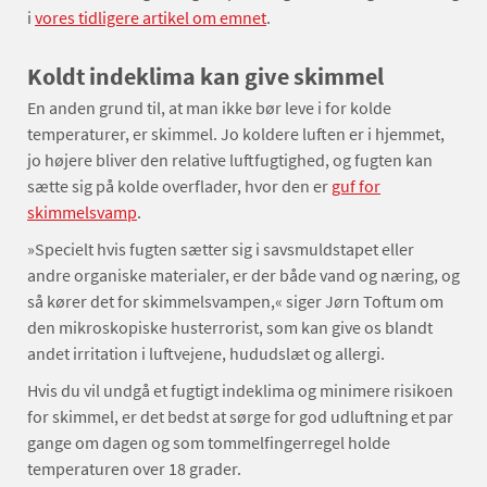
i
vores tidligere artikel om emnet
.
Koldt indeklima kan give skimmel
En anden grund til, at man ikke bør leve i for kolde
temperaturer, er skimmel. Jo koldere luften er i hjemmet,
jo højere bliver den relative luftfugtighed, og fugten kan
sætte sig på kolde overflader, hvor den er
guf for
skimmelsvamp
.
»Specielt hvis fugten sætter sig i savsmuldstapet eller
andre organiske materialer, er der både vand og næring, og
så kører det for skimmelsvampen,« siger Jørn Toftum om
den mikroskopiske husterrorist, som kan give os blandt
andet irritation i luftvejene, hududslæt og allergi.
Hvis du vil undgå et fugtigt indeklima og minimere risikoen
for skimmel, er det bedst at sørge for god udluftning et par
gange om dagen og som tommelfingerregel holde
temperaturen over 18 grader.