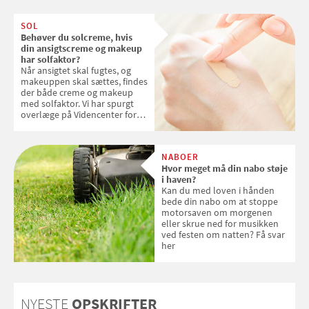
SOL
Behøver du solcreme, hvis
din ansigtscreme og makeup
har solfaktor?
Når ansigtet skal fugtes, og
makeuppen skal sættes, findes
der både creme og makeup
med solfaktor. Vi har spurgt
overlæge på Videncenter for
Hudkræft, Stine Regin Wiegell,
om ansigtscreme og makeup
med SPF kan erstatte
NABOER
solcreme, når man bevæger
Hvor meget må din nabo støje
sig ud i solen
i haven?
Kan du med loven i hånden
bede din nabo om at stoppe
motorsaven om morgenen
eller skrue ned for musikken
ved festen om natten? Få svar
her
NYESTE
OPSKRIFTER