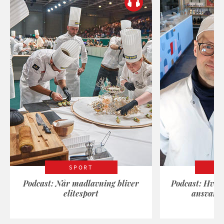
SPORT
Podcast: Når madlavning bliver
Podcast: Hvad
elitesport
ansvarli