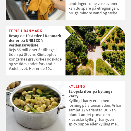
ændringer i dine vaskevaner
kan du spare på elregningen,
bruge mindre vand og sæbe
og forlænge vaskemaskinens
levetid. Samvirke har samlet 7
enkle råd til at spare penge på
FERIE I DANMARK
tøjvasken
Besøg de 10 steder i Danmark,
der er på UNESCO’s
verdensarvsliste
Rejs 66 millioner år tilbage i
tiden på Stevns Klint, oplev
kongernes gravkirke i Roskilde
og se tidevandet forvandle
Vadehavet. Her er de 10
danske steder på UNESCO's
verdensarvsliste
KYLLING
12 opskrifter på kylling i
karry
Kylling i karry er en nem
løsning på aftensmaden. Vi har
samlet 12 varianter. Du kan
blandt andet prøve den
klassiske kylling i karry, en
spicy suppe eller kylling med
kokosris. Velbekomme!