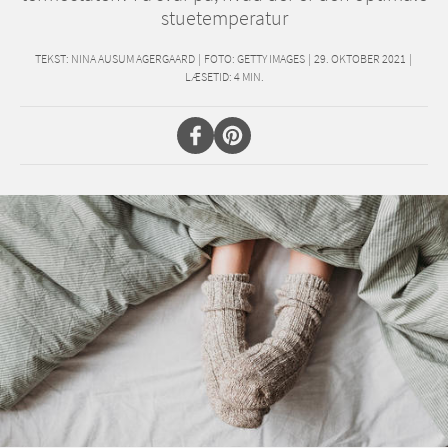
stuetemperatur
TEKST:
NINA AUSUM AGERGAARD
|
FOTO: GETTY IMAGES
|
29. OKTOBER 2021
|
LÆSETID:
4
MIN.