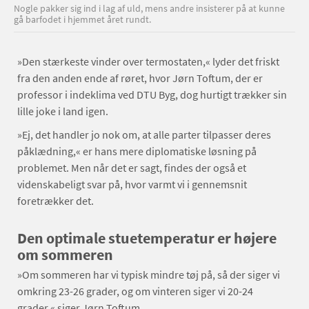
Nogle pakker sig ind i lag af uld, mens andre insisterer på at kunne
gå barfodet i hjemmet året rundt.
»Den stærkeste vinder over termostaten,« lyder det friskt
fra den anden ende af røret, hvor Jørn Toftum, der er
professor i indeklima ved DTU Byg, dog hurtigt trækker sin
lille joke i land igen.
»Ej, det handler jo nok om, at alle parter tilpasser deres
påklædning,« er hans mere diplomatiske løsning på
problemet. Men når det er sagt, findes der også et
videnskabeligt svar på, hvor varmt vi i gennemsnit
foretrækker det.
Den optimale stuetemperatur er højere
om sommeren
»Om sommeren har vi typisk mindre tøj på, så der siger vi
omkring 23-26 grader, og om vinteren siger vi 20-24
grader,« siger Jørn Toftum.