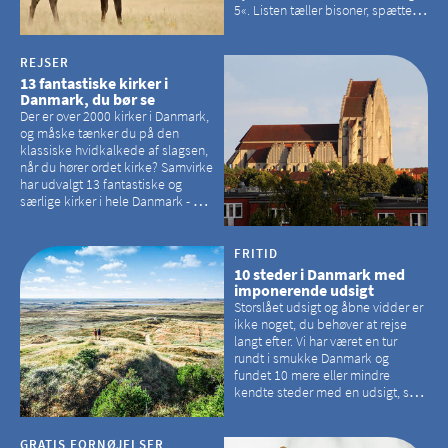
5«. Listen tæller bisoner, spættede
sæler, vilde heste, krondyr og
havørne.
REJSER
13 fantastiske kirker i
Danmark, du bør se
Der er over 2000 kirker i Danmark,
og måske tænker du på den
klassiske hvidkalkede af slagsen,
når du hører ordet kirke? Samvirke
har udvalgt 13 fantastiske og
særlige kirker i hele Danmark - og
der er langt mellem den klassiske,
hvidkalkede kirke. Se et bud på,
hvilke kirker, der er en omvej værd
FRITID
10 steder i Danmark med
imponerende udsigt
Storslået udsigt og åbne vidder er
ikke noget, du behøver at rejse
langt efter. Vi har været en tur
rundt i smukke Danmark og
fundet 10 mere eller mindre
kendte steder med en udsigt, som
kan tage pusten fra de fleste
GRATIS FORNØJELSER