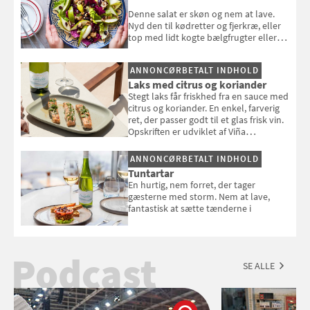
Denne salat er skøn og nem at lave.
Nyd den til kødretter og fjerkræ, eller
top med lidt kogte bælgfrugter eller
en rest kylling, og nyd den som et let,
selvstændigt måltid. Opskriften er fra
ANNONCØRBETALT INDHOLD
Louisa Lorangs kogebog "Salat".
Laks med citrus og koriander
Stegt laks får friskhed fra en sauce med
citrus og koriander. En enkel, farverig
ret, der passer godt til et glas frisk vin.
Opskriften er udviklet af Viña
Esmeralda.
ANNONCØRBETALT INDHOLD
Tuntartar
En hurtig, nem forret, der tager
gæsterne med storm. Nem at lave,
fantastisk at sætte tænderne i
Podcast
SE ALLE