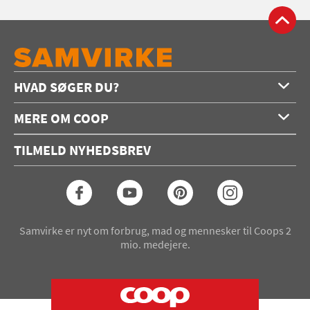
HVAD SØGER DU?
Forside
MERE OM COOP
Opskrifter
Om os
Konkurrencer
TILMELD NYHEDSBREV
Annoncering
Podcast
Coop.dk
Video
Coop medlem
Arkiv
Seneste Samvirke-magasin
Samvirke er nyt om forbrug, mad og mennesker til Coops 2
mio. medejere.