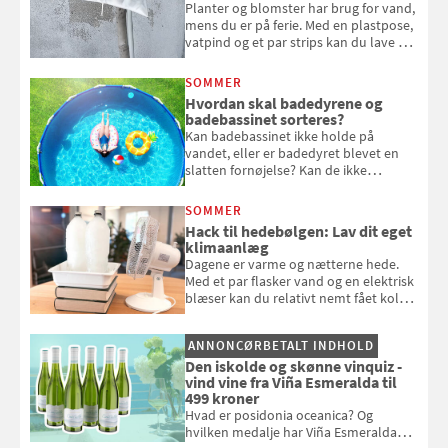
Planter og blomster har brug for vand,
mens du er på ferie. Med en plastpose,
vatpind og et par strips kan du lave dit
eget vandingssystem, så du slipper for
at bede naboen om at vande eller
SOMMER
komme hjem til døde planter
Hvordan skal badedyrene og
badebassinet sorteres?
Kan badebassinet ikke holde på
vandet, eller er badedyret blevet en
slatten fornøjelse? Kan de ikke
repareres, skal du være særligt
opmærksom, når du smider
SOMMER
badebassinet eller et badedyr ud
Hack til hedebølgen: Lav dit eget
klimaanlæg
Dagene er varme og nætterne hede.
Med et par flasker vand og en elektrisk
blæser kan du relativt nemt fået koldt
pust, når der er varmt ude og inde. Klik
og se, hvordan du gør
ANNONCØRBETALT INDHOLD
Den iskolde og skønne vinquiz -
vind vine fra Viña Esmeralda til
499 kroner
Hvad er posidonia oceanica? Og
hvilken medalje har Viña Esmeralda