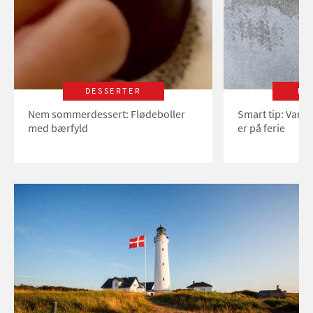
DESSERTER
LI
Nem sommerdessert: Flødeboller
Smart tip: Vand
med bærfyld
er på ferie