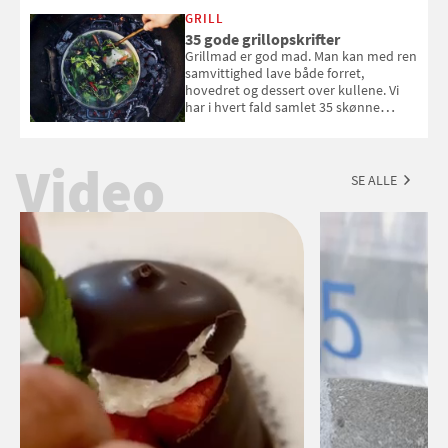
White fået ved Mundus vini i 2026? Gæt
med i Samvirkes skønne vinquiz, hvor
GRILL
du kan vinde 6 flasker vin fra Viña
35 gode grillopskrifter
Esmeralda. Konkurrencen slutter 1.
Grillmad er god mad. Man kan med ren
september 2026.
samvittighed lave både forret,
hovedret og dessert over kullene. Vi
har i hvert fald samlet 35 skønne
forslag til en sommeraften i grillens
tegn.
Video
SE ALLE