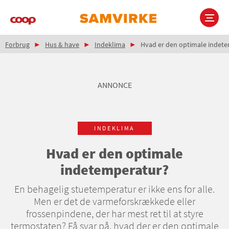
Gå
til
hovedindhold
Brødkrumme
Main
Forbrug
Hus & have
Indeklima
Hvad er den optimale indet
navigation
ANNONCE
INDEKLIMA
Hvad er den optimale
indetemperatur?
En behagelig stuetemperatur er ikke ens for alle.
Men er det de varmeforskrækkede eller
frossenpindene, der har mest ret til at styre
termostaten? Få svar på, hvad der er den optimale