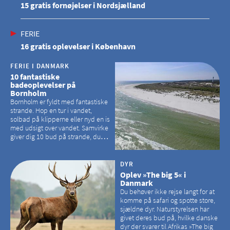
15 gratis fornøjelser i Nordsjælland
FERIE
16 gratis oplevelser i København
FERIE I DANMARK
10 fantastiske
badeoplevelser på
Bornholm
Bornholm er fyldt med fantastiske
strande. Hop en tur i vandet,
solbad på klipperne eller nyd en is
med udsigt over vandet. Samvirke
giver dig 10 bud på strande, du
kan besøge på Bornholm
DYR
Oplev »The big 5« i
Danmark
Du behøver ikke rejse langt for at
komme på safari og spotte store,
sjældne dyr. Naturstyrelsen har
givet deres bud på, hvilke danske
dyr der svarer til Afrikas »The big