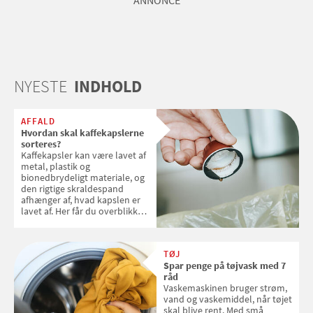
NYESTE
INDHOLD
AFFALD
Hvordan skal kaffekapslerne
sorteres?
Kaffekapsler kan være lavet af
metal, plastik og
bionedbrydeligt materiale, og
den rigtige skraldespand
afhænger af, hvad kapslen er
lavet af. Her får du overblikket
over, hvordan kaffekapslerne
skal sorteres
TØJ
Spar penge på tøjvask med 7
råd
Vaskemaskinen bruger strøm,
vand og vaskemiddel, når tøjet
skal blive rent. Med små