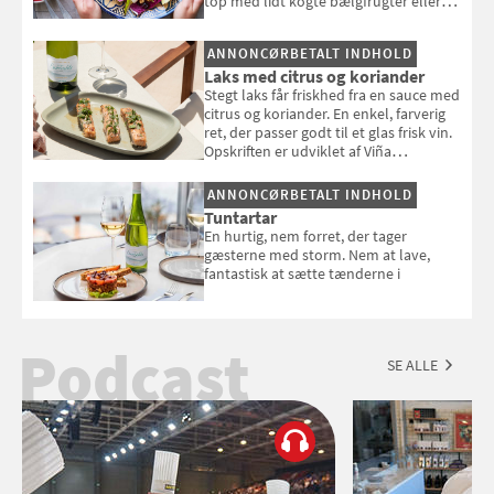
top med lidt kogte bælgfrugter eller
en rest kylling, og nyd den som et let,
selvstændigt måltid. Opskriften er fra
ANNONCØRBETALT INDHOLD
Louisa Lorangs kogebog "Salat".
Laks med citrus og koriander
Stegt laks får friskhed fra en sauce med
citrus og koriander. En enkel, farverig
ret, der passer godt til et glas frisk vin.
Opskriften er udviklet af Viña
Esmeralda.
ANNONCØRBETALT INDHOLD
Tuntartar
En hurtig, nem forret, der tager
gæsterne med storm. Nem at lave,
fantastisk at sætte tænderne i
Podcast
SE ALLE