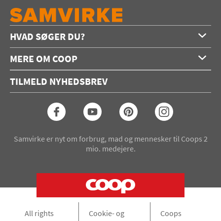
HVAD SØGER DU?
Forside
MERE OM COOP
Opskrifter
Om os
Konkurrencer
TILMELD NYHEDSBREV
Annoncering
Podcast
Coop.dk
Video
Coop medlem
Arkiv
Seneste Samvirke-magasin
Samvirke er nyt om forbrug, mad og mennesker til Coops 2
mio. medejere.
All rights
Cookie- og
Coops