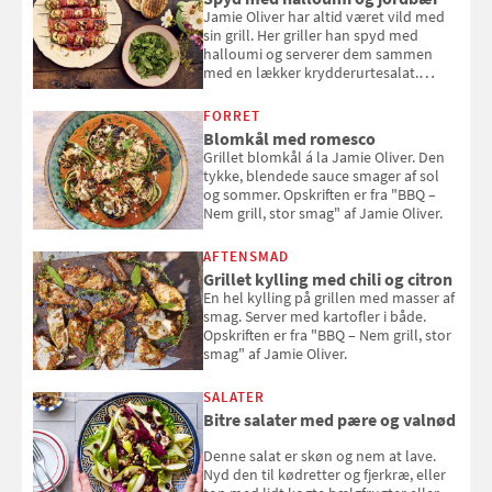
Jamie Oliver har altid været vild med
sin grill. Her griller han spyd med
halloumi og serverer dem sammen
med en lækker krydderurtesalat.
Opskriften er fra “BBQ – Nem grill, stor
smag" af Jamie Oliver.
FORRET
Blomkål med romesco
Grillet blomkål á la Jamie Oliver. Den
tykke, blendede sauce smager af sol
og sommer. Opskriften er fra "BBQ –
Nem grill, stor smag" af Jamie Oliver.
AFTENSMAD
Grillet kylling med chili og citron
En hel kylling på grillen med masser af
smag. Server med kartofler i både.
Opskriften er fra "BBQ – Nem grill, stor
smag" af Jamie Oliver.
SALATER
Bitre salater med pære og valnød
Denne salat er skøn og nem at lave.
Nyd den til kødretter og fjerkræ, eller