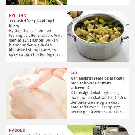
danske steder på UNESCO's
verdensarvsliste
KYLLING
12 opskrifter på kylling i
karry
Kylling i karry er en nem
løsning på aftensmaden. Vi har
samlet 12 varianter. Du kan
blandt andet prøve den
klassiske kylling i karry, en
spicy suppe eller kylling med
kokosris. Velbekomme!
SOL
Kan ansigtscreme og makeup
med solfaktor erstatte
solcreme?
Når ansigtet skal fugtes, og
makeuppen skal sættes, findes
der både creme og makeup
med solfaktor. Vi har spurgt
overlæge på Videncenter for
Hudkræft, Stine Regin Wiegell,
om ansigtscreme og makeup
med SPF kan erstatte
NABOER
solcreme, når man bevæger