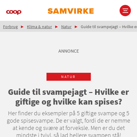
Gå
til
hovedindhold
Brødkrumme
Main
Forbrug
Klima & natur
Natur
Guide til svampejagt – Hvilke er
navigation
ANNONCE
NATUR
Guide til svampejagt – Hvilke er
giftige og hvilke kan spises?
Her finder du eksempler på 5 giftige svampe og 5
gode spisesvampe. De er valgt, fordi de er nemme
at kende og svære at forveksle. Men er du det
mindste i tvivl, så lad hellere svampen stå!