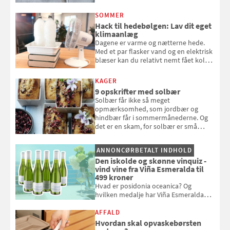
eget vandingssystem, så du slipper for
at bede naboen om at vande eller
SOMMER
komme hjem til døde planter
Hack til hedebølgen: Lav dit eget
klimaanlæg
Dagene er varme og nætterne hede.
Med et par flasker vand og en elektrisk
blæser kan du relativt nemt fået koldt
pust, når der er varmt ude og inde. Klik
og se, hvordan du gør
KAGER
9 opskrifter med solbær
Solbær får ikke så meget
opmærksomhed, som jordbær og
hindbær får i sommermånederne. Og
det er en skam, for solbær er små
sorte smagseksplosioner, der giver
syre og dybde til dine desserter.
ANNONCØRBETALT INDHOLD
Samvirke har samlet 9 gode opskrifter
Den iskolde og skønne vinquiz -
med det oversete sommerbær
vind vine fra Viña Esmeralda til
499 kroner
Hvad er posidonia oceanica? Og
hvilken medalje har Viña Esmeralda
White fået ved Mundus vini i 2026? Gæt
med i Samvirkes skønne vinquiz, hvor
AFFALD
du kan vinde 6 flasker vin fra Viña
Hvordan skal opvaskebørsten
Esmeralda. Konkurrencen slutter 1.