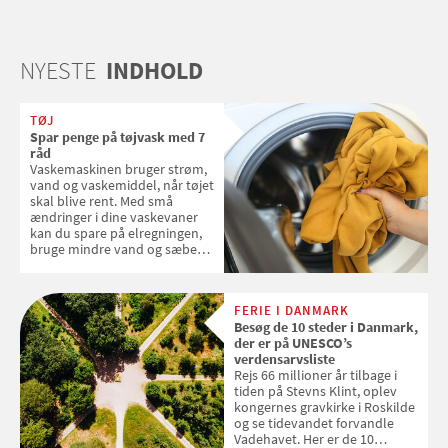
NYESTE
INDHOLD
TØJ
Spar penge på tøjvask med 7
råd
Vaskemaskinen bruger strøm,
vand og vaskemiddel, når tøjet
skal blive rent. Med små
ændringer i dine vaskevaner
kan du spare på elregningen,
bruge mindre vand og sæbe
og forlænge vaskemaskinens
levetid. Samvirke har samlet 7
enkle råd til at spare penge på
FERIE I DANMARK
tøjvasken
Besøg de 10 steder i Danmark,
der er på UNESCO’s
verdensarvsliste
Rejs 66 millioner år tilbage i
tiden på Stevns Klint, oplev
kongernes gravkirke i Roskilde
og se tidevandet forvandle
Vadehavet. Her er de 10