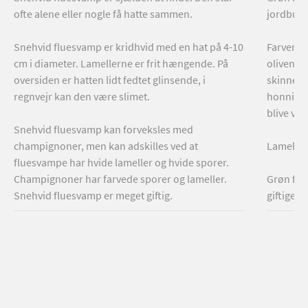
ofte alene eller nogle få hatte sammen.
jordbund
Snehvid fluesvamp er kridhvid med en hat på 4-10
Farven af
cm i diameter. Lamellerne er frit hængende. På
oliven-gr
oversiden er hatten lidt fedtet glinsende, i
skinnende
regnvejr kan den være slimet.
honninga
blive va
Snehvid fluesvamp kan forveksles med
champignoner, men kan adskilles ved at
Lameller
fluesvampe har hvide lameller og hvide sporer.
Champignoner har farvede sporer og lameller.
Grøn flu
Snehvid fluesvamp er meget giftig.
giftige 