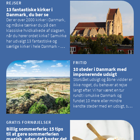
REJSER
13 fantastiske kirker i
Danmark, du bør se
Der er over 2000 kirker i Danmark,
og måske tænker du på den
klassiske hvidkalkede af slagsen,
når du hører ordet kirke? Samvirke
har udvalgt 13 fantastiske og
særlige kirker i hele Danmark - og
der er langt mellem den klassiske,
hvidkalkede kirke. Se et bud på,
hvilke kirker, der er en omvej værd
FRITID
10 steder i Danmark med
imponerende udsigt
Storslået udsigt og åbne vidder er
ikke noget, du behøver at rejse
langt efter. Vi har været en tur
rundt i smukke Danmark og
fundet 10 mere eller mindre
kendte steder med en udsigt, som
kan tage pusten fra de fleste
GRATIS FORNØJELSER
Billig sommerferie: 15 tips
til at gøre sommerferien
magisk, uden det koster det