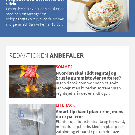
vilde
Lav en isbar, tag bussen et ukendt
sted hen og arranger en
solopgangsskovtur, hvor du spiser
morgenmad. Samvirke har 15 tips
til, hvordan du kan have en
magisk ferie, uden at det koster
dig det vilde
REDAKTIONEN
ANBEFALER
SOMMER
Hvordan skal slidt regntøj og
brugte gummistøvler sorteres?
Ingen dansk sommer uden et godt
regnvejr, men hvordan sorterer man
regntøjet, når det er slidt og
gummistøvlerne, når de er utætte?
LIFEHACK
Smart tip: Vand planterne, mens
du er på ferie
Planter og blomster har brug for vand,
mens du er på ferie. Med en plastpose,
vatpind og et par strips kan du lave dit