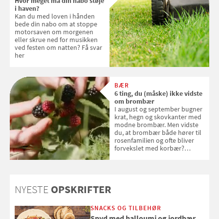
Hvor meget må din nabo støje
sig ud i solen
i haven?
Kan du med loven i hånden
bede din nabo om at stoppe
motorsaven om morgenen
eller skrue ned for musikken
ved festen om natten? Få svar
her
BÆR
6 ting, du (måske) ikke vidste
om brombær
I august og september bugner
krat, hegn og skovkanter med
modne brombær. Men vidste
du, at brombær både hører til
rosenfamilien og ofte bliver
forvekslet med korbær?
Samvirke har samlet seks ting,
du (måske) ikke vidste om
brombær
NYESTE
OPSKRIFTER
SNACKS OG TILBEHØR
Spyd med halloumi og jordbær