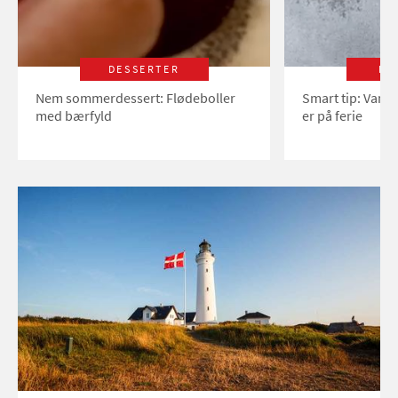
DESSERTER
LI
Nem sommerdessert: Flødeboller
Smart tip: Vand
med bærfyld
er på ferie