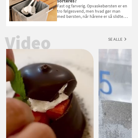
sorteres?
september 2026.
Fast og farverig. Opvaskebørsten er en
tro følgesvend, men hvad gør man
med børsten, når hårene er så slidte,
at de stritter i alle retninger. Vi har
spurgt Morten Glasius fra Odense
Renovation om, hvordan udtjente
Video
opvaskebørster skal sorteres
SE ALLE