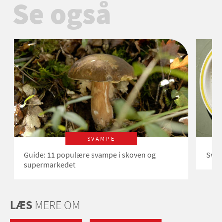
Se også
SVAMPE
Guide: 11 populære svampe i skoven og
Svam
supermarkedet
LÆS
MERE OM