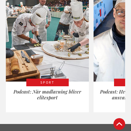
SPORT
Podcast: Når madlavning bliver
Podcast: Hvad
elitesport
ansvarli