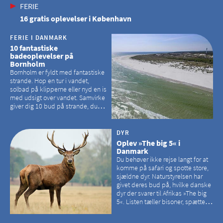
FERIE
16 gratis oplevelser i København
FERIE I DANMARK
10 fantastiske
badeoplevelser på
Bornholm
Bornholm er fyldt med fantastiske
strande. Hop en tur i vandet,
solbad på klipperne eller nyd en is
med udsigt over vandet. Samvirke
giver dig 10 bud på strande, du
kan besøge på Bornholm
DYR
Oplev »The big 5« i
Danmark
Du behøver ikke rejse langt for at
komme på safari og spotte store,
sjældne dyr. Naturstyrelsen har
givet deres bud på, hvilke danske
dyr der svarer til Afrikas »The big
5«. Listen tæller bisoner, spættede
sæler, vilde heste, krondyr og
havørne.