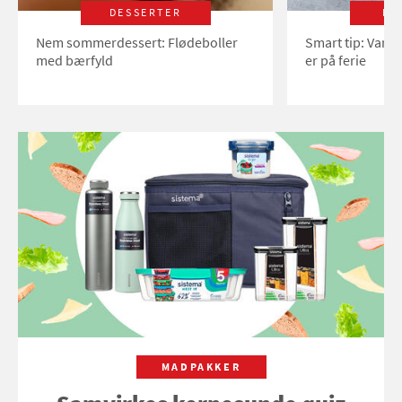
DESSERTER
LI
Nem sommerdessert: Flødeboller
Smart tip: Vand
med bærfyld
er på ferie
MADPAKKER