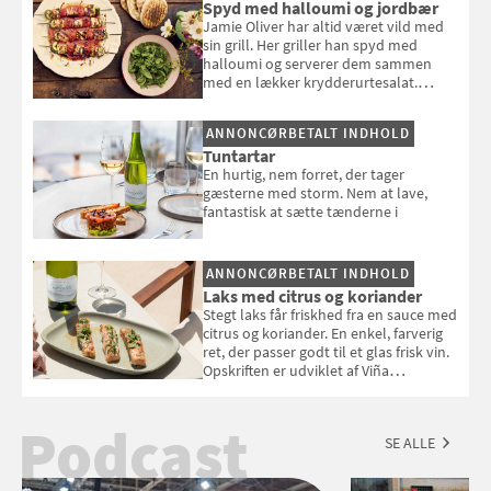
Spyd med halloumi og jordbær
Jamie Oliver har altid været vild med
sin grill. Her griller han spyd med
halloumi og serverer dem sammen
med en lækker krydderurtesalat.
Opskriften er fra “BBQ – Nem grill, stor
smag" af Jamie Oliver.
ANNONCØRBETALT INDHOLD
Tuntartar
En hurtig, nem forret, der tager
gæsterne med storm. Nem at lave,
fantastisk at sætte tænderne i
ANNONCØRBETALT INDHOLD
Laks med citrus og koriander
Stegt laks får friskhed fra en sauce med
citrus og koriander. En enkel, farverig
ret, der passer godt til et glas frisk vin.
Opskriften er udviklet af Viña
Esmeralda.
Podcast
SE ALLE