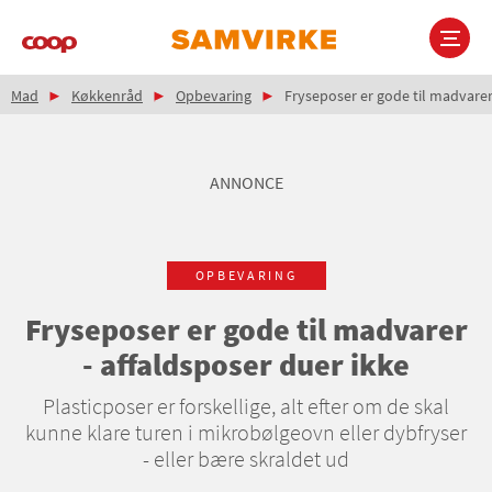
Gå
til
hovedindhold
Brødkrumme
Main
Mad
Køkkenråd
Opbevaring
Fryseposer er gode til madvarer 
navigation
ANNONCE
OPBEVARING
Fryseposer er gode til madvarer
- affaldsposer duer ikke
Plasticposer er forskellige, alt efter om de skal
kunne klare turen i mikrobølgeovn eller dybfryser
- eller bære skraldet ud