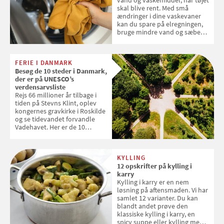
skal blive rent. Med små
ændringer i dine vaskevaner
kan du spare på elregningen,
bruge mindre vand og sæbe
og forlænge vaskemaskinens
levetid. Samvirke har samlet 7
enkle råd til at spare penge på
FERIE I DANMARK
tøjvasken
Besøg de 10 steder i Danmark,
der er på UNESCO’s
verdensarvsliste
Rejs 66 millioner år tilbage i
tiden på Stevns Klint, oplev
kongernes gravkirke i Roskilde
og se tidevandet forvandle
Vadehavet. Her er de 10
danske steder på UNESCO's
verdensarvsliste
KYLLING
12 opskrifter på kylling i
karry
Kylling i karry er en nem
løsning på aftensmaden. Vi har
samlet 12 varianter. Du kan
blandt andet prøve den
klassiske kylling i karry, en
spicy suppe eller kylling med