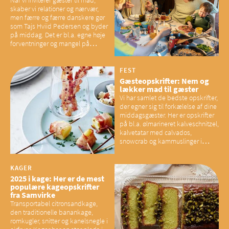
skaber vi relationer og nærvær,
men færre og færre danskere gør
som Tajs Hviid Pedersen og byder
på middag. Det er bl.a. egne høje
forventninger og mangel på
overskud, der spænder ben,
mener eksperter – og det kan
have konsekvenser for vores
FEST
sociale fællesskaber
Gæsteopskrifter: Nem og
lækker mad til gæster
Vi har samlet de bedste opskrifter,
der egner sig til forkælelse af dine
middagsgæster. Her er opskrifter
på bl.a. ølmarineret kalveschnitzel,
kalvetatar med calvados,
snowcrab og kammuslinger i
brunet citronsmør og snacks til
baconelskere
KAGER
2025 i kage: Her er de mest
populære kageopskrifter
fra Samvirke
Transportabel citronsandkage,
den traditionelle banankage,
romkugler, snitter og kanelsnegle i