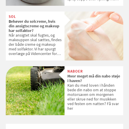
kokosris. Velbekomme!
SOL
Behøver du solcreme, hvis
din ansigtscreme og makeup
har solfaktor?
Når ansigtet skal fugtes, og
makeuppen skal sættes, findes
der både creme og makeup
med solfaktor. Vi har spurgt
overlæge på Videncenter for
Hudkræft, Stine Regin Wiegell,
om ansigtscreme og makeup
med SPF kan erstatte
NABOER
solcreme, når man bevæger
Hvor meget må din nabo støje
sig ud i solen
i haven?
Kan du med loven i hånden
bede din nabo om at stoppe
motorsaven om morgenen
eller skrue ned for musikken
ved festen om natten? Få svar
her