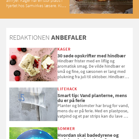
airfryer. Kager har en stor plads i
hjertet hos Samvirkes læsere. Kig
med og se alle favoritterne fra
2025
REDAKTIONEN
ANBEFALER
KAGER
30 søde opskrifter med hindbær
Hindbær frister med en liflig og
aromatisk smag. De vilde hindbær er
små og fine, og sæsonen er lang med
plukning fra juli til oktober. Hindbær
kan spises direkte fra busken, eller du
kan bruge dine hindbær i alt fra
LIFEHACK
bagværk og salater til is og syltning.
Smart tip: Vand planterne, mens
du er på ferie
Planter og blomster har brug for vand,
mens du er på ferie. Med en plastpose,
vatpind og et par strips kan du lave dit
eget vandingssystem, så du slipper for
at bede naboen om at vande eller
SOMMER
komme hjem til døde planter
Hvordan skal badedyrene og