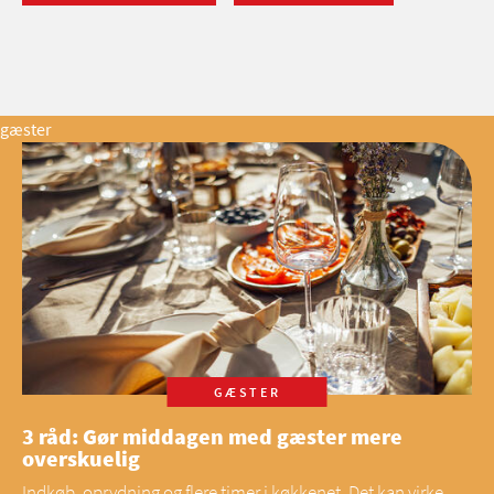
gæster
GÆSTER
3 råd: Gør middagen med gæster mere
overskuelig
Indkøb, oprydning og flere timer i køkkenet. Det kan virke