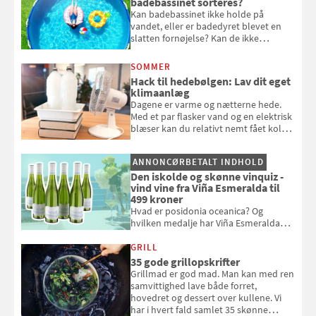
badebassinet sorteres?
Kan badebassinet ikke holde på
vandet, eller er badedyret blevet en
slatten fornøjelse? Kan de ikke
repareres, skal du være særligt
opmærksom, når du smider
SOMMER
badebassinet eller et badedyr ud
Hack til hedebølgen: Lav dit eget
klimaanlæg
Dagene er varme og nætterne hede.
Med et par flasker vand og en elektrisk
blæser kan du relativt nemt fået koldt
pust, når der er varmt ude og inde. Klik
og se, hvordan du gør
ANNONCØRBETALT INDHOLD
Den iskolde og skønne vinquiz -
vind vine fra Viña Esmeralda til
499 kroner
Hvad er posidonia oceanica? Og
hvilken medalje har Viña Esmeralda
White fået ved Mundus vini i 2026? Gæt
med i Samvirkes skønne vinquiz, hvor
GRILL
du kan vinde 6 flasker vin fra Viña
35 gode grillopskrifter
Esmeralda. Konkurrencen slutter 1.
Grillmad er god mad. Man kan med ren
september 2026.
samvittighed lave både forret,
hovedret og dessert over kullene. Vi
har i hvert fald samlet 35 skønne