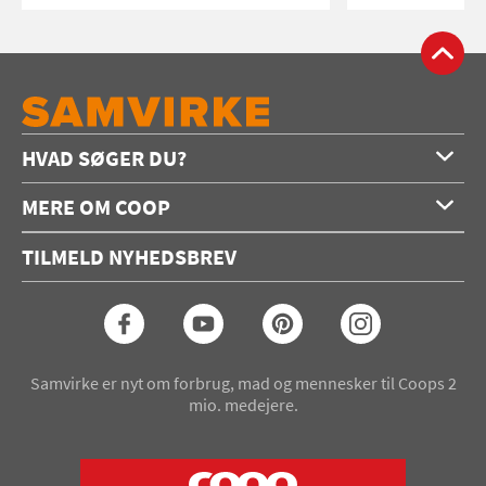
HVAD SØGER DU?
Forside
MERE OM COOP
Opskrifter
Om os
Konkurrencer
TILMELD NYHEDSBREV
Annoncering
Podcast
Coop.dk
Video
Coop medlem
Arkiv
Seneste Samvirke-magasin
Samvirke er nyt om forbrug, mad og mennesker til Coops 2
mio. medejere.