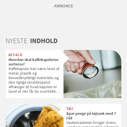
ANNONCE
NYESTE
INDHOLD
AFFALD
Hvordan skal kaffekapslerne
sorteres?
Kaffekapsler kan være lavet af
metal, plastik og
bionedbrydeligt materiale, og
den rigtige skraldespand
afhænger af, hvad kapslen er
lavet af. Her får du overblikket
over, hvordan kaffekapslerne
skal sorteres
TØJ
Spar penge på tøjvask med 7
råd
Vaskemaskinen bruger strøm,
vand og vaskemiddel, når tøjet