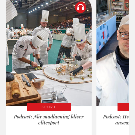
SPORT
Podcast: Når madlavning bliver
Podcast: Hvad
elitesport
ansvarli