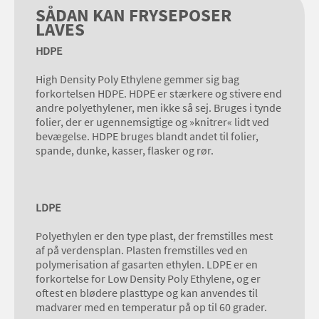
SÅDAN KAN FRYSEPOSER
LAVES
HDPE
High Density Poly Ethylene gemmer sig bag
forkortelsen HDPE. HDPE er stærkere og stivere end
andre polyethylener, men ikke så sej. Bruges i tynde
folier, der er ugennemsigtige og »knitrer« lidt ved
bevægelse. HDPE bruges blandt andet til folier,
spande, dunke, kasser, flasker og rør.
LDPE
Polyethylen er den type plast, der fremstilles mest
af på verdensplan. Plasten fremstilles ved en
polymerisation af gasarten ethylen. LDPE er en
forkortelse for Low Density Poly Ethylene, og er
oftest en blødere plasttype og kan anvendes til
madvarer med en temperatur på op til 60 grader.