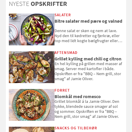
NYESTE
OPSKRIFTER
SALATER
Bitre salater med pære og valnød
Denne salat er skøn og nem at lave.
Nyd den til kødretter og fjerkræ, eller
top med lidt kogte bælgfrugter eller
en rest kylling, og nyd den som et let,
selvstændigt måltid. Opskriften er fra
AFTENSMAD
Louisa Lorangs kogebog "Salat".
Grillet kylling med chili og citron
En hel kylling på grillen med masser af
smag. Server med kartofler i både.
Opskriften er fra "BBQ – Nem grill, stor
smag" af Jamie Oliver.
FORRET
Blomkål med romesco
Grillet blomkål á la Jamie Oliver. Den
tykke, blendede sauce smager af sol
og sommer. Opskriften er fra "BBQ –
Nem grill, stor smag" af Jamie Oliver.
SNACKS OG TILBEHØR