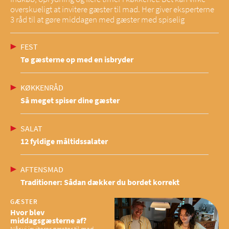
overskueligt at invitere gæster til mad. Her giver eksperterne
3 råd til at gøre middagen med gæster med spiselig
FEST
Tø gæsterne op med en isbryder
KØKKENRÅD
Så meget spiser dine gæster
SALAT
12 fyldige måltidssalater
AFTENSMAD
Traditioner: Sådan dækker du bordet korrekt
GÆSTER
Hvor blev
middagsgæsterne af?
Når vi inviterer gæster til mad,