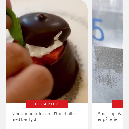
DESSERTER
LI
Nem sommerdessert: Flødeboller
Smart tip: Vand
med bærfyld
er på ferie