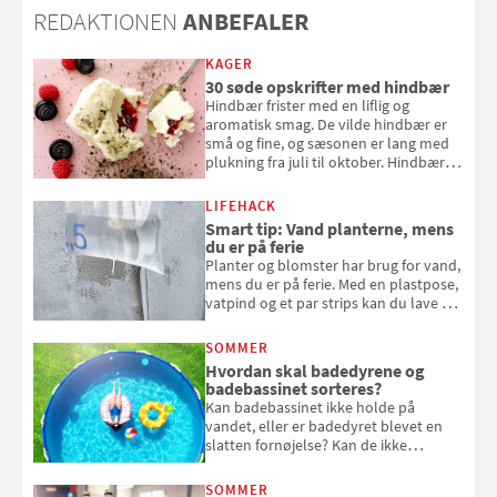
REDAKTIONEN
ANBEFALER
KAGER
30 søde opskrifter med hindbær
Hindbær frister med en liflig og
aromatisk smag. De vilde hindbær er
små og fine, og sæsonen er lang med
plukning fra juli til oktober. Hindbær
kan spises direkte fra busken, eller du
kan bruge dine hindbær i alt fra
LIFEHACK
bagværk og salater til is og syltning.
Smart tip: Vand planterne, mens
du er på ferie
Planter og blomster har brug for vand,
mens du er på ferie. Med en plastpose,
vatpind og et par strips kan du lave dit
eget vandingssystem, så du slipper for
at bede naboen om at vande eller
SOMMER
komme hjem til døde planter
Hvordan skal badedyrene og
badebassinet sorteres?
Kan badebassinet ikke holde på
vandet, eller er badedyret blevet en
slatten fornøjelse? Kan de ikke
repareres, skal du være særligt
opmærksom, når du smider
SOMMER