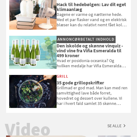
badebassinet eller et badedyr ud
Hack til hedebølgen: Lav dit eget
klimaanlæg
Dagene er varme og nætterne hede.
Med et par flasker vand og en elektrisk
blæser kan du relativt nemt fået koldt
pust, når der er varmt ude og inde. Klik
og se, hvordan du gør
ANNONCØRBETALT INDHOLD
Den iskolde og skønne vinquiz -
vind vine fra Viña Esmeralda til
499 kroner
Hvad er posidonia oceanica? Og
hvilken medalje har Viña Esmeralda
White fået ved Mundus vini i 2026? Gæt
med i Samvirkes skønne vinquiz, hvor
GRILL
du kan vinde 6 flasker vin fra Viña
35 gode grillopskrifter
Esmeralda. Konkurrencen slutter 1.
Grillmad er god mad. Man kan med ren
september 2026.
samvittighed lave både forret,
hovedret og dessert over kullene. Vi
har i hvert fald samlet 35 skønne
forslag til en sommeraften i grillens
tegn.
Video
SE ALLE