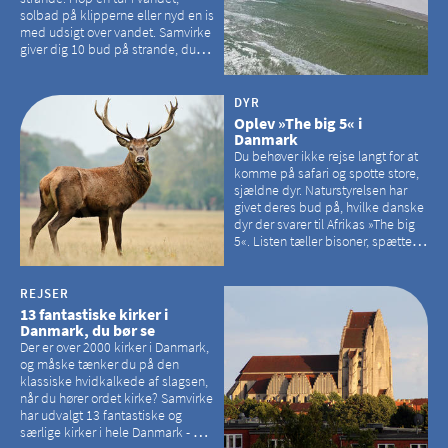
solbad på klipperne eller nyd en is
med udsigt over vandet. Samvirke
giver dig 10 bud på strande, du
kan besøge på Bornholm
DYR
Oplev »The big 5« i
Danmark
Du behøver ikke rejse langt for at
komme på safari og spotte store,
sjældne dyr. Naturstyrelsen har
givet deres bud på, hvilke danske
dyr der svarer til Afrikas »The big
5«. Listen tæller bisoner, spættede
sæler, vilde heste, krondyr og
havørne.
REJSER
13 fantastiske kirker i
Danmark, du bør se
Der er over 2000 kirker i Danmark,
og måske tænker du på den
klassiske hvidkalkede af slagsen,
når du hører ordet kirke? Samvirke
har udvalgt 13 fantastiske og
særlige kirker i hele Danmark - og