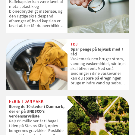
Kaffekapsler kan være lavet af
metal, plastik og
bionedbrydeligt materiale, og
den rigtige skraldespand
afhænger af, hvad kapslen er
lavet af. Her får du overblikket
over, hvordan kaffekapslerne
skal sorteres
TØJ
Spar penge på tøjvask med 7
råd
Vaskemaskinen bruger strøm,
vand og vaskemiddel, når tøjet
skal blive rent. Med små
ændringer i dine vaskevaner
kan du spare på elregningen,
bruge mindre vand og sæbe
og forlænge vaskemaskinens
levetid. Samvirke har samlet 7
enkle råd til at spare penge på
FERIE I DANMARK
tøjvasken
Besøg de 10 steder i Danmark,
der er på UNESCO’s
verdensarvsliste
Rejs 66 millioner år tilbage i
tiden på Stevns Klint, oplev
kongernes gravkirke i Roskilde