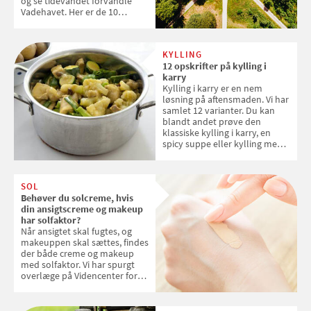
og se tidevandet forvandle
Vadehavet. Her er de 10
danske steder på UNESCO's
verdensarvsliste
KYLLING
12 opskrifter på kylling i
karry
Kylling i karry er en nem
løsning på aftensmaden. Vi har
samlet 12 varianter. Du kan
blandt andet prøve den
klassiske kylling i karry, en
spicy suppe eller kylling med
kokosris. Velbekomme!
SOL
Behøver du solcreme, hvis
din ansigtscreme og makeup
har solfaktor?
Når ansigtet skal fugtes, og
makeuppen skal sættes, findes
der både creme og makeup
med solfaktor. Vi har spurgt
overlæge på Videncenter for
Hudkræft, Stine Regin Wiegell,
om ansigtscreme og makeup
med SPF kan erstatte