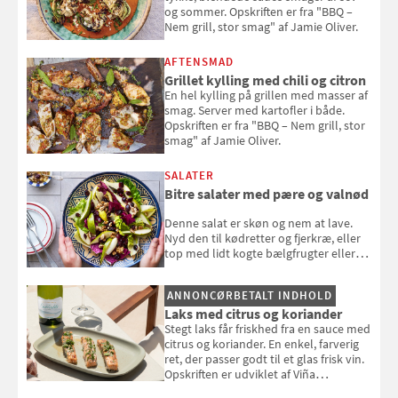
og sommer. Opskriften er fra "BBQ –
Nem grill, stor smag" af Jamie Oliver.
AFTENSMAD
Grillet kylling med chili og citron
En hel kylling på grillen med masser af
smag. Server med kartofler i både.
Opskriften er fra "BBQ – Nem grill, stor
smag" af Jamie Oliver.
SALATER
Bitre salater med pære og valnød
Denne salat er skøn og nem at lave.
Nyd den til kødretter og fjerkræ, eller
top med lidt kogte bælgfrugter eller
en rest kylling, og nyd den som et let,
selvstændigt måltid. Opskriften er fra
ANNONCØRBETALT INDHOLD
Louisa Lorangs kogebog "Salat".
Laks med citrus og koriander
Stegt laks får friskhed fra en sauce med
citrus og koriander. En enkel, farverig
ret, der passer godt til et glas frisk vin.
Opskriften er udviklet af Viña
Esmeralda.