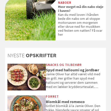
NABOER
solcreme, når man bevæger
Hvor meget må din nabo støje
sig ud i solen
i haven?
Kan du med loven i hånden
bede din nabo om at stoppe
motorsaven om morgenen
eller skrue ned for musikken
ved festen om natten? Få svar
her
NYESTE
OPSKRIFTER
SNACKS OG TILBEHØR
Spyd med halloumi og jordbær
Jamie Oliver har altid været vild med
sin grill. Her griller han spyd med
halloumi og serverer dem sammen
med en lækker krydderurtesalat.
Opskriften er fra “BBQ – Nem grill, stor
smag" af Jamie Oliver.
FORRET
Blomkål med romesco
Grillet blomkål á la Jamie Oliver. Den
tykke, blendede sauce smager af sol