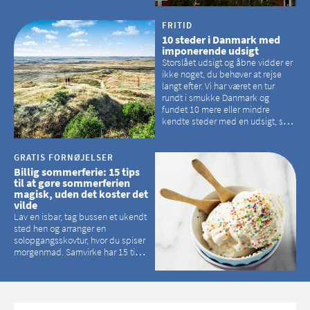
der er langt mellem den klassiske,
hvidkalkede kirke. Se et bud på,
hvilke kirker, der er en omvej værd
FRITID
10 steder i Danmark med
imponerende udsigt
Storslået udsigt og åbne vidder er
ikke noget, du behøver at rejse
langt efter. Vi har været en tur
rundt i smukke Danmark og
fundet 10 mere eller mindre
kendte steder med en udsigt, som
kan tage pusten fra de fleste
GRATIS FORNØJELSER
Billig sommerferie: 15 tips
til at gøre sommerferien
magisk, uden det koster det
vilde
Lav en isbar, tag bussen et ukendt
sted hen og arranger en
solopgangsskovtur, hvor du spiser
morgenmad. Samvirke har 15 tips
til, hvordan du kan have en
magisk ferie, uden at det koster
dig det vilde