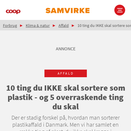
Gå
til
hovedindhold
Brødkrumme
Main
Forbrug
Klima & natur
Affald
10 ting du IKKE skal sortere so
navigation
ANNONCE
AFFALD
10 ting du IKKE skal sortere som
plastik - og 5 overraskende ting
du skal
Der er stadig forskel på, hvordan man sorterer
plastikaffald i Danmark. Men vi har samlet en