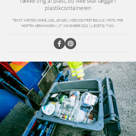
række ting af plast, du ikke skal lægge i
plastikcontaineren
TEKST:
KIRSTEN MARIE JUEL JENSEN, VIDENCENTRET BOLIUS
|
FOTO: PER
MORTEN ABRAHAMSEN
|
17. NOVEMBER 2021
|
LÆSETID:
7
MIN.