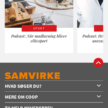
SPORT
Podcast: Når madlavning bliver
Podcast: Hvad
elitesport
ansvarli
HVAD SØGER DU?
Forside
MERE OM COOP
Opskrifter
Om os
Konkurrencer
TILMELD NYHEDSBREV