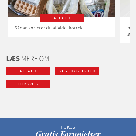
AFFALD
Sådan sorterer du affaldet korrekt
Insp
løsni
LÆS
MERE OM
AFFALD
BÆREDYGTIGHED
FORBRUG
Gratis Fornøjelser