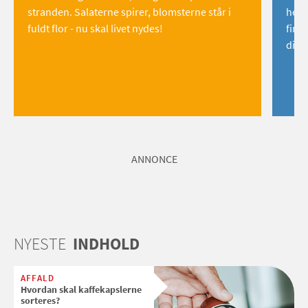
stranden. Salaterne spirer, blomsterne står i
hemm
fuldt flor - nu skal livet nydes!
find
dig!
ANNONCE
NYESTE
INDHOLD
AFFALD
Hvordan skal kaffekapslerne
sorteres?