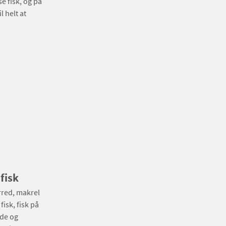
e fisk, og på
 helt at
fisk
rred, makrel
fisk, fisk på
ide og