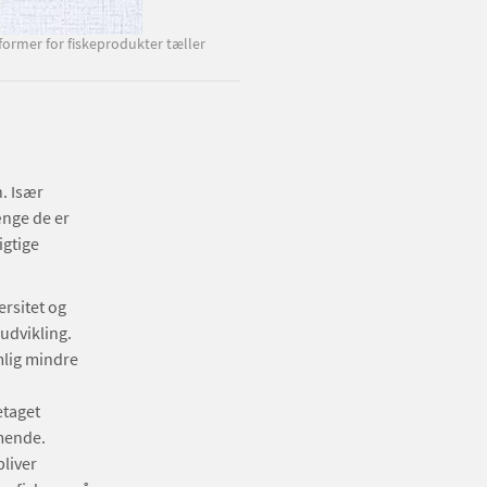
 former for fiskeprodukter tæller
n. Især
ænge de er
igtige
ersitet og
udvikling.
mlig mindre
etaget
mmende.
liver