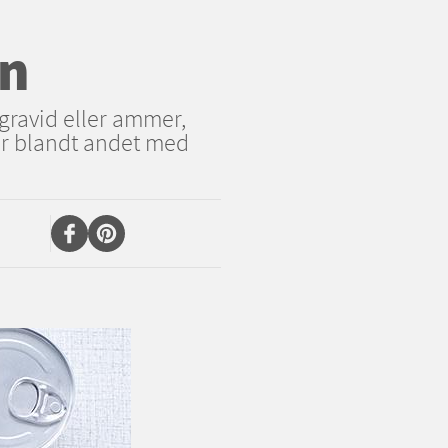
en
 gravid eller ammer,
er blandt andet med