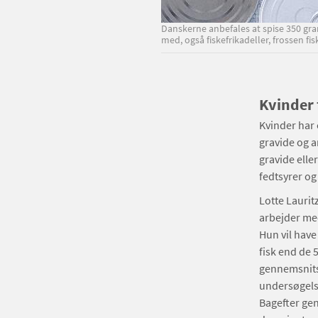
Danskerne anbefales at spise 350 gram
med, også fiskefrikadeller, frossen fi
Kvinder 
Kvinder har 
gravide og a
gravide elle
fedtsyrer og
Lotte Laurit
arbejder med
Hun vil have
fisk end de
gennemsnitsf
undersøgelse
Bagefter gen