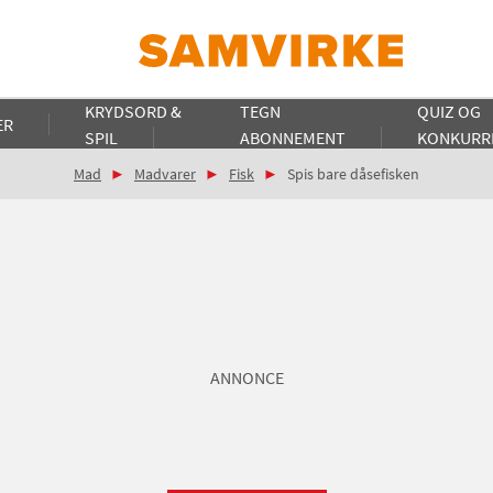
KRYDSORD &
TEGN
QUIZ OG
ER
SPIL
ABONNEMENT
KONKURR
Mad
Madvarer
Fisk
Spis bare dåsefisken
ANNONCE