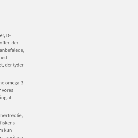
er, D-
ffer, der
 anbefalede,
 med
t, der tyder
ine omega-3
r vores
ing af
hørfrøolie,
fiskens
om kun
te Lauritzen.