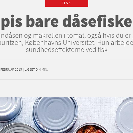
FISK
pis bare dåsefisk
undåsen og makrellen i tomat, også hvis du er
 Lauritzen, Københavns Universitet. Hun arbejd
sundhedseffekterne ved fisk
. FEBRUAR 2015
|
LÆSETID:
4
MIN.