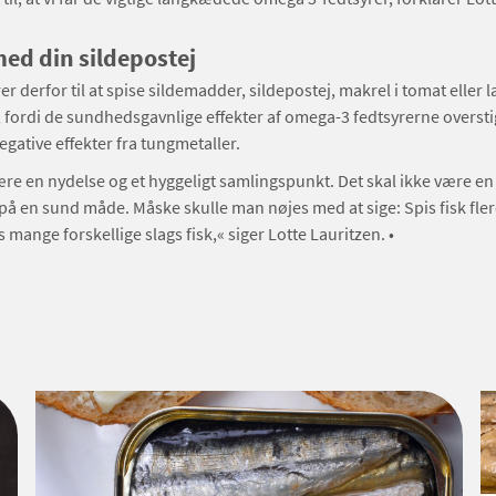
med din sildepostej
r derfor til at spise sildemadder, sildepostej, makrel i tomat eller 
, fordi de sundhedsgavnlige effekter af omega-3 fedtsyrerne oversti
egative effekter fra tungmetaller.
re en nydelse og et hyggeligt samlingspunkt. Det skal ikke være e
k på en sund måde. Måske skulle man nøjes med at sige: Spis fisk fl
 mange forskellige slags fisk,« siger Lotte Lauritzen. •