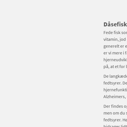
Dåsefisk
Fede fisk so
vitamin, jod
generelt er 
er vi mere i
hjerneudvikl
på, at et fo
De langkæded
fedtsyrer. D
hjernefunkti
Alzheimers,
Der findes o
men om du så
fedtsyrer. H
bidrager lidt