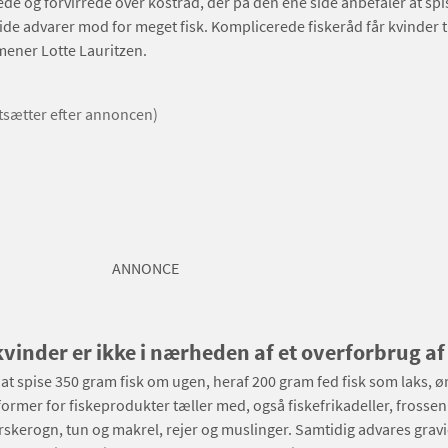
de og forvirrede over kostråd, der på den ene side anbefaler at spis
de advarer mod for meget fisk. Komplicerede fiskeråd får kvinder til
mener Lotte Lauritzen.
rtsætter efter annoncen)
ANNONCE
vinder er ikke i nærheden af et overforbrug af 
 at spise 350 gram fisk om ugen, heraf 200 gram fed fisk som laks, ø
 former for fiskeprodukter tæller med, også fiskefrikadeller, frossen 
skerogn, tun og makrel, rejer og muslinger. Samtidig advares grav