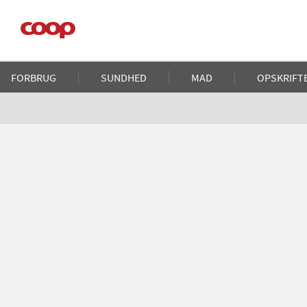
Gå
til
hovedindhold
Main
FORBRUG
SUNDHED
MAD
OPSKRIFT
navigation
Brødkrumme