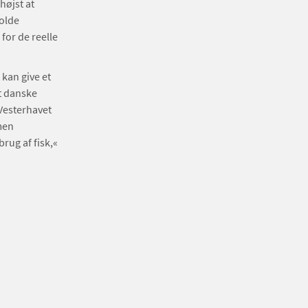
højst at
holde
for de reelle
 kan give et
t danske
 Vesterhavet
men
rug af fisk,«