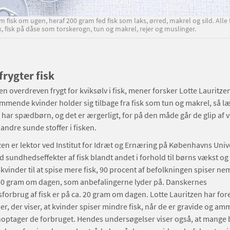
 fisk om ugen, heraf 200 gram fed fisk som laks, ørred, makrel og sild. Alle
sk, fisk på dåse som torskerogn, tun og makrel, rejer og muslinger.
frygter fisk
en overdreven frygt for kviksølv i fisk, mener forsker Lotte Lauritze
mmende kvinder holder sig tilbage fra fisk som tun og makrel, så l
r har spædbørn, og det er ærgerligt, for på den måde går de glip af v
 andre sunde stoffer i fisken.
zen er lektor ved Institut for Idræt og Ernæring på Københavns Univ
 sundhedseffekter af fisk blandt andet i forhold til børns vækst og 
 kvinder til at spise mere fisk, 90 procent af befolkningen spiser ne
 50 gram om dagen, som anbefalingerne lyder på. Danskernes
orbrug af fisk er på ca. 20 gram om dagen. Lotte Lauritzen har for
r, der viser, at kvinder spiser mindre fisk, når de er gravide og a
optager de forbruget. Hendes undersøgelser viser også, at mange b