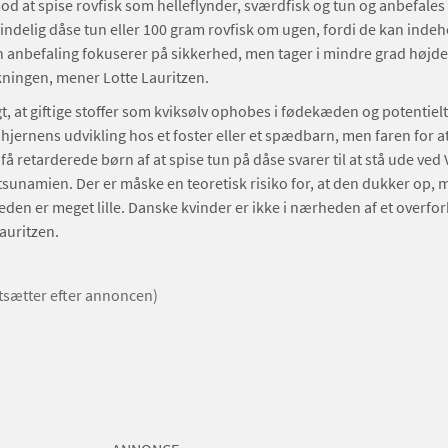
at spise rovfisk som helleflynder, sværdfisk og tun og anbefales 
indelig dåse tun eller 100 gram rovfisk om ugen, fordi de kan inde
n anbefaling fokuserer på sikkerhed, men tager i mindre grad højde 
olkningen, mener Lotte Lauritzen.
igt, at giftige stoffer som kviksølv ophobes i fødekæden og potentielt
hjernens udvikling hos et foster eller et spædbarn, men faren for a
 få retarderede børn af at spise tun på dåse svarer til at stå ude ved
tsunamien. Der er måske en teoretisk risiko for, at den dukker op, 
den er meget lille. Danske kvinder er ikke i nærheden af et overforb
Lauritzen.
rtsætter efter annoncen)