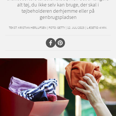
alt tøj, du ikke selv kan bruge, der skal i
tøjbeholderen derhjemme eller på
genbrugspladsen
TEKST:
KRISTIAN HERLUFSEN
|
FOTO: GETTY
|
12. JULI 2023
|
LÆSETID:
4
MIN.