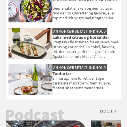
Denne salat er skøn og nem at lave.
Nyd den til kødretter og fjerkræ, eller
top med lidt kogte bælgfrugter eller
en rest kylling, og nyd den som et let,
selvstændigt måltid. Opskriften er fra
ANNONCØRBETALT INDHOLD
Louisa Lorangs kogebog "Salat".
Laks med citrus og koriander
Stegt laks får friskhed fra en sauce med
citrus og koriander. En enkel, farverig
ret, der passer godt til et glas frisk vin.
Opskriften er udviklet af Viña
Esmeralda.
ANNONCØRBETALT INDHOLD
Tuntartar
En hurtig, nem forret, der tager
gæsterne med storm. Nem at lave,
fantastisk at sætte tænderne i
Podcast
SE ALLE