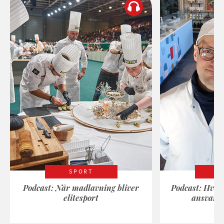
SPORT
Podcast: Når madlavning bliver
Podcast: Hvad
elitesport
ansvarli