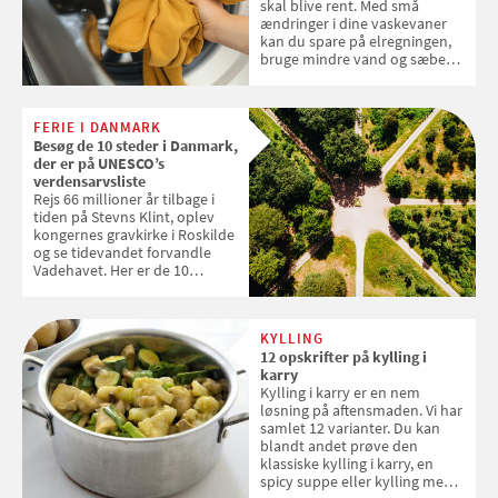
skal blive rent. Med små
ændringer i dine vaskevaner
kan du spare på elregningen,
bruge mindre vand og sæbe
og forlænge vaskemaskinens
levetid. Samvirke har samlet 7
enkle råd til at spare penge på
FERIE I DANMARK
tøjvasken
Besøg de 10 steder i Danmark,
der er på UNESCO’s
verdensarvsliste
Rejs 66 millioner år tilbage i
tiden på Stevns Klint, oplev
kongernes gravkirke i Roskilde
og se tidevandet forvandle
Vadehavet. Her er de 10
danske steder på UNESCO's
verdensarvsliste
KYLLING
12 opskrifter på kylling i
karry
Kylling i karry er en nem
løsning på aftensmaden. Vi har
samlet 12 varianter. Du kan
blandt andet prøve den
klassiske kylling i karry, en
spicy suppe eller kylling med