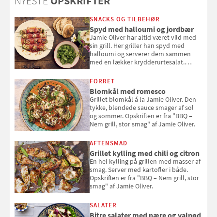
NYESTE
OPSKRIFTER
SNACKS OG TILBEHØR
Spyd med halloumi og jordbær
Jamie Oliver har altid været vild med
sin grill. Her griller han spyd med
halloumi og serverer dem sammen
med en lækker krydderurtesalat.
Opskriften er fra “BBQ – Nem grill, stor
smag" af Jamie Oliver.
FORRET
Blomkål med romesco
Grillet blomkål á la Jamie Oliver. Den
tykke, blendede sauce smager af sol
og sommer. Opskriften er fra "BBQ –
Nem grill, stor smag" af Jamie Oliver.
AFTENSMAD
Grillet kylling med chili og citron
En hel kylling på grillen med masser af
smag. Server med kartofler i både.
Opskriften er fra "BBQ – Nem grill, stor
smag" af Jamie Oliver.
SALATER
Bitre salater med pære og valnød