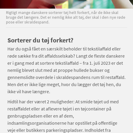
Rigtigt mange danskere sorterer tøj helt forkert, når de ikke skal
bruge det længere. Det er nemlig ikke alt tøj, der skal i den nye røde
pose eller skraldespand.
Sorterer du tøj forkert?
Har du også fået en særskilt beholder til tekstilaffald eller
røde sække fra dit affaldsselskab? Langt de fleste danskere
er i gang med at sortere tekstilaffald – fra 1. juli 2023 er det
nemlig blevet slut med at proppe hullede bukser og
gennemslidte overdele i skraldespandens rum til restaffald.
Men det er ikke lige meget, hvor du lægger det tøj hen, du
ikke vil have længere.
Hidtil har der været 2 muligheder: At smide tøjet ud med
restaffaldet eller at aflevere tøjet i en tøjcontainer på
genbrugspladsen eller en af dem,
indsamlingsorganisationerne har opstillet på offentlige
veje eller butikkers parkeringspladser. Indholdet fra