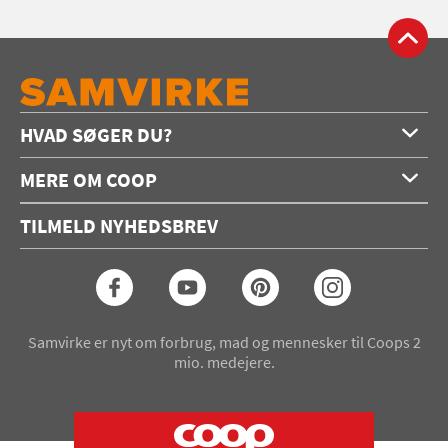
HVAD SØGER DU?
Forside
MERE OM COOP
Opskrifter
Om os
Konkurrencer
TILMELD NYHEDSBREV
Annoncering
Podcast
Coop.dk
Video
Coop medlem
Arkiv
Seneste Samvirke-magasin
Samvirke er nyt om forbrug, mad og mennesker til Coops 2
mio. medejere.