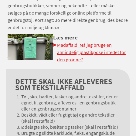
genbrugsbutikker, venner og bekendte – eller måske
sælges på de mange forskellige online platforme til
genbrugstøj. Kort sagt: Jo mere direkte genbrug, des bedre
er det for miljø og klima.«
Læs mere
Madaffald: Må jeg bruge en
almindelig plastikpose i stedet for
den grønne?
DETTE SKAL IKKE AFLEVERES
SOM TEKSTILAFFALD
Tøj, sko, bælter, tasker og andre tekstiler, der er
egnet til genbrug, afleveres i en genbrugsbutik
eller en genbrugscontainer
Beskidt, vådt eller fugtigt tøj og andre tekstiler
(skal i restaffald)
Ødelagte sko, bælter og tasker (skal i restaffald)
Brugte og slidte karklude, f.eks. engangsklude