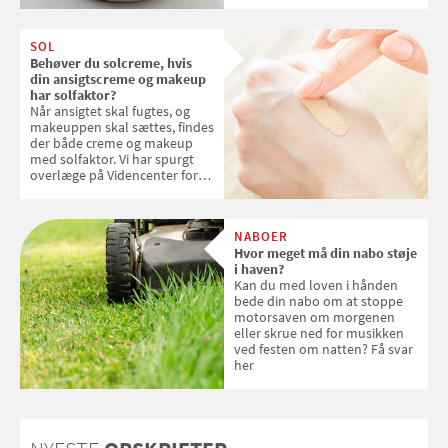
kokosris. Velbekomme!
SOL
Behøver du solcreme, hvis
din ansigtscreme og makeup
har solfaktor?
Når ansigtet skal fugtes, og
makeuppen skal sættes, findes
der både creme og makeup
med solfaktor. Vi har spurgt
overlæge på Videncenter for
Hudkræft, Stine Regin Wiegell,
om ansigtscreme og makeup
med SPF kan erstatte
NABOER
solcreme, når man bevæger
Hvor meget må din nabo støje
sig ud i solen
i haven?
Kan du med loven i hånden
bede din nabo om at stoppe
motorsaven om morgenen
eller skrue ned for musikken
ved festen om natten? Få svar
her