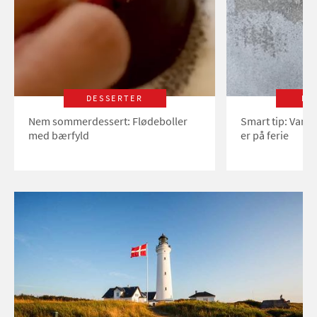
DESSERTER
LI
Nem sommerdessert: Flødeboller
Smart tip: Vand
med bærfyld
er på ferie