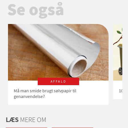
Se også
AFFALD
Må man smide brugt sølvpapir til
10 s
genanvendelse?
LÆS
MERE OM