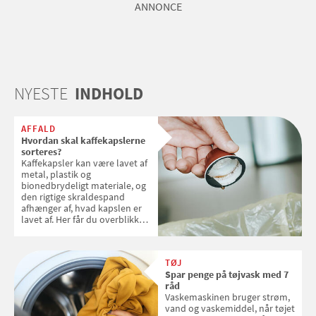
ANNONCE
NYESTE
INDHOLD
AFFALD
Hvordan skal kaffekapslerne
sorteres?
Kaffekapsler kan være lavet af
metal, plastik og
bionedbrydeligt materiale, og
den rigtige skraldespand
afhænger af, hvad kapslen er
lavet af. Her får du overblikket
over, hvordan kaffekapslerne
skal sorteres
TØJ
Spar penge på tøjvask med 7
råd
Vaskemaskinen bruger strøm,
vand og vaskemiddel, når tøjet