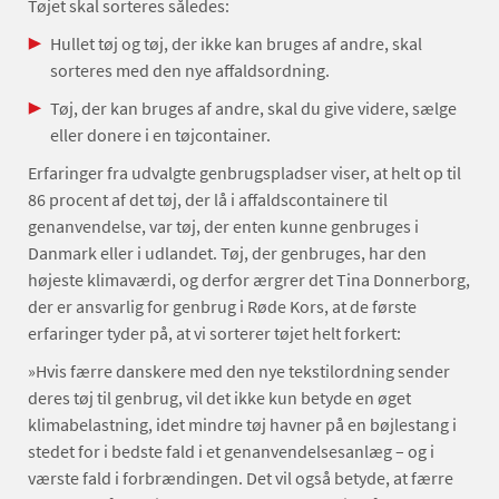
Tøjet skal sorteres således:
Hullet tøj og tøj, der ikke kan bruges af andre, skal
sorteres med den nye affaldsordning.
Tøj, der kan bruges af andre, skal du give videre, sælge
eller donere i en tøjcontainer.
Erfaringer fra udvalgte genbrugspladser viser, at helt op til
86 procent af det tøj, der lå i affaldscontainere til
genanvendelse, var tøj, der enten kunne genbruges i
Danmark eller i udlandet. Tøj, der genbruges, har den
højeste klimaværdi, og derfor ærgrer det Tina Donnerborg,
der er ansvarlig for genbrug i Røde Kors, at de første
erfaringer tyder på, at vi sorterer tøjet helt forkert:
»Hvis færre danskere med den nye tekstilordning sender
deres tøj til genbrug, vil det ikke kun betyde en øget
klimabelastning, idet mindre tøj havner på en bøjlestang i
stedet for i bedste fald i et genanvendelsesanlæg – og i
værste fald i forbrændingen. Det vil også betyde, at færre