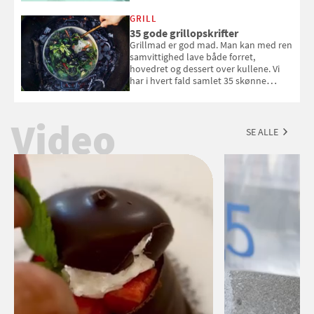
White fået ved Mundus vini i 2026? Gæt
med i Samvirkes skønne vinquiz, hvor
GRILL
du kan vinde 6 flasker vin fra Viña
35 gode grillopskrifter
Esmeralda. Konkurrencen slutter 1.
Grillmad er god mad. Man kan med ren
september 2026.
samvittighed lave både forret,
hovedret og dessert over kullene. Vi
har i hvert fald samlet 35 skønne
forslag til en sommeraften i grillens
tegn.
Video
SE ALLE