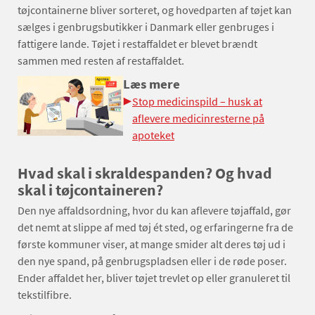
tøjcontainerne bliver sorteret, og hovedparten af tøjet kan
sælges i genbrugsbutikker i Danmark eller genbruges i
fattigere lande. Tøjet i restaffaldet er blevet brændt
sammen med resten af restaffaldet.
Læs mere
Stop medicinspild – husk at
aflevere medicinresterne på
apoteket
Hvad skal i skraldespanden? Og hvad
skal i tøjcontaineren?
Den nye affaldsordning, hvor du kan aflevere tøjaffald, gør
det nemt at slippe af med tøj ét sted, og erfaringerne fra de
første kommuner viser, at mange smider alt deres tøj ud i
den nye spand, på genbrugspladsen eller i de røde poser.
Ender affaldet her, bliver tøjet trevlet op eller granuleret til
tekstilfibre.