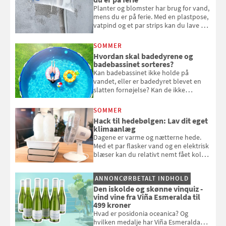
Planter og blomster har brug for vand,
mens du er på ferie. Med en plastpose,
vatpind og et par strips kan du lave dit
eget vandingssystem, så du slipper for
at bede naboen om at vande eller
SOMMER
komme hjem til døde planter
Hvordan skal badedyrene og
badebassinet sorteres?
Kan badebassinet ikke holde på
vandet, eller er badedyret blevet en
slatten fornøjelse? Kan de ikke
repareres, skal du være særligt
opmærksom, når du smider
SOMMER
badebassinet eller et badedyr ud
Hack til hedebølgen: Lav dit eget
klimaanlæg
Dagene er varme og nætterne hede.
Med et par flasker vand og en elektrisk
blæser kan du relativt nemt fået koldt
pust, når der er varmt ude og inde. Klik
og se, hvordan du gør
ANNONCØRBETALT INDHOLD
Den iskolde og skønne vinquiz -
vind vine fra Viña Esmeralda til
499 kroner
Hvad er posidonia oceanica? Og
hvilken medalje har Viña Esmeralda