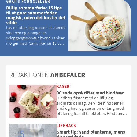
GRATIS FORNØJELSER
Billig sommerferie: 15 tips
til at gøre sommerferien
magisk, uden det koster det
vilde
Lav en isbar, tag bussen et ukendt
sted hen og arranger en
solopgangsskovtur, hvor du spiser
morgenmad. Samvirke har 15 tips
til, hvordan du kan have en
magisk ferie, uden at det koster
dig det vilde
REDAKTIONEN
ANBEFALER
KAGER
30 søde opskrifter med hindbær
Hindbær frister med en liflig og
aromatisk smag. De vilde hindbær er
små og fine, og sæsonen er lang med
plukning fra juli til oktober. Hindbær
kan spises direkte fra busken, eller du
kan bruge dine hindbær i alt fra
LIFEHACK
bagværk og salater til is og syltning.
Smart tip: Vand planterne, mens
du er på ferie