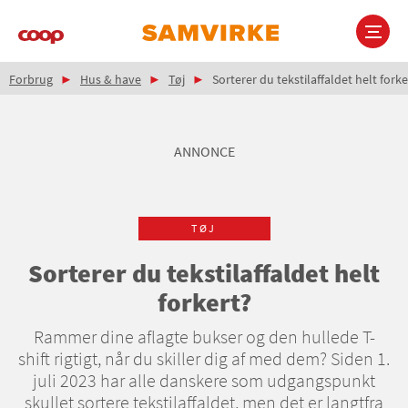
Gå
til
hovedindhold
Brødkrumme
Main
Forbrug
Hus & have
Tøj
Sorterer du tekstilaffaldet helt forke
navigation
ANNONCE
TØJ
Sorterer du tekstilaffaldet helt
forkert?
Rammer dine aflagte bukser og den hullede T-
shift rigtigt, når du skiller dig af med dem? Siden 1.
juli 2023 har alle danskere som udgangspunkt
skullet sortere tekstilaffaldet, men det er langtfra