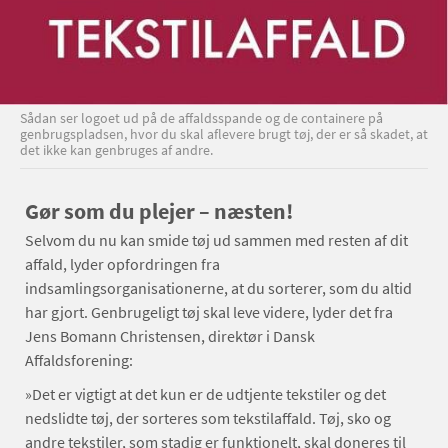
Sådan ser logoet ud på de affaldsspande og de containere på
genbrugspladsen, hvor du skal aflevere brugt tøj, der er så skadet, at
det ikke kan genbruges af andre.
Gør som du plejer – næsten!
Selvom du nu kan smide tøj ud sammen med resten af dit
affald, lyder opfordringen fra
indsamlingsorganisationerne, at du sorterer, som du altid
har gjort. Genbrugeligt tøj skal leve videre, lyder det fra
Jens Bomann Christensen, direktør i Dansk
Affaldsforening:
»Det er vigtigt at det kun er de udtjente tekstiler og det
nedslidte tøj, der sorteres som tekstilaffald. Tøj, sko og
andre tekstiler, som stadig er funktionelt, skal doneres til