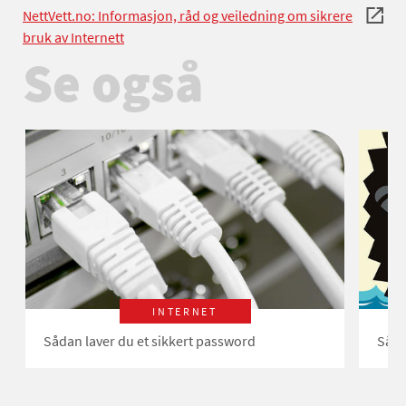
NettVett.no: Informasjon, råd og veiledning om sikrere
bruk av Internett
Se også
INTERNET
Sådan laver du et sikkert password
Såda