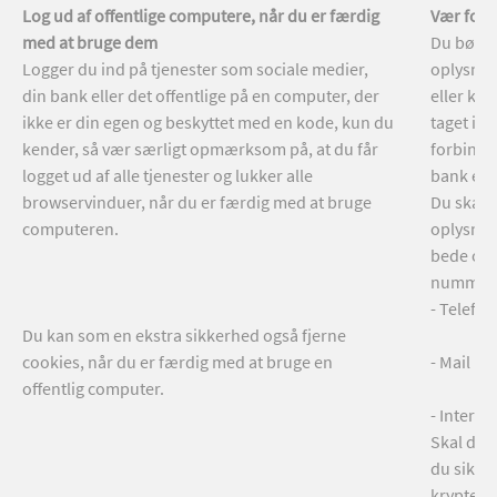
Log ud af offentlige computere, når du er færdig
Vær fors
med at bruge dem
Du bør a
Logger du ind på tjenester som sociale medier,
oplysnin
din bank eller det offentlige på en computer, der
eller kod
ikke er din egen og beskyttet med en kode, kun du
taget init
kender, så vær særligt opmærksom på, at du får
forbinde
logget ud af alle tjenester og lukker alle
bank elle
browservinduer, når du er færdig med at bruge
Du skal a
computeren.
oplysning
bede om 
nummer 
- Telefon
Du kan som en ekstra sikkerhed også fjerne
cookies, når du er færdig med at bruge en
- Mail
offentlig computer.
- Interne
Skal du 
du sikre 
kryptere