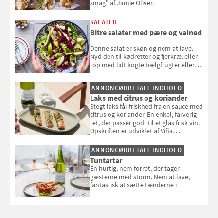
smag" af Jamie Oliver.
SALATER
Bitre salater med pære og valnød
Denne salat er skøn og nem at lave.
Nyd den til kødretter og fjerkræ, eller
top med lidt kogte bælgfrugter eller
en rest kylling, og nyd den som et let,
selvstændigt måltid. Opskriften er fra
ANNONCØRBETALT INDHOLD
Louisa Lorangs kogebog "Salat".
Laks med citrus og koriander
Stegt laks får friskhed fra en sauce med
citrus og koriander. En enkel, farverig
ret, der passer godt til et glas frisk vin.
Opskriften er udviklet af Viña
Esmeralda.
ANNONCØRBETALT INDHOLD
Tuntartar
En hurtig, nem forret, der tager
gæsterne med storm. Nem at lave,
fantastisk at sætte tænderne i