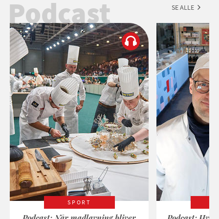
Podcast
SE ALLE
SPORT
Podcast: Når madlavning bliver
Podcast: Hvad