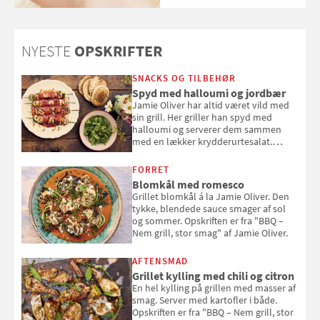
Hudkræft, Stine Regin Wiegell,
om ansigtscreme og makeup
med SPF kan erstatte
solcreme, når man bevæger
NYESTE
OPSKRIFTER
sig ud i solen
SNACKS OG TILBEHØR
Spyd med halloumi og jordbær
Jamie Oliver har altid været vild med
sin grill. Her griller han spyd med
halloumi og serverer dem sammen
med en lækker krydderurtesalat.
Opskriften er fra “BBQ – Nem grill, stor
smag" af Jamie Oliver.
FORRET
Blomkål med romesco
Grillet blomkål á la Jamie Oliver. Den
tykke, blendede sauce smager af sol
og sommer. Opskriften er fra "BBQ –
Nem grill, stor smag" af Jamie Oliver.
AFTENSMAD
Grillet kylling med chili og citron
En hel kylling på grillen med masser af
smag. Server med kartofler i både.
Opskriften er fra "BBQ – Nem grill, stor