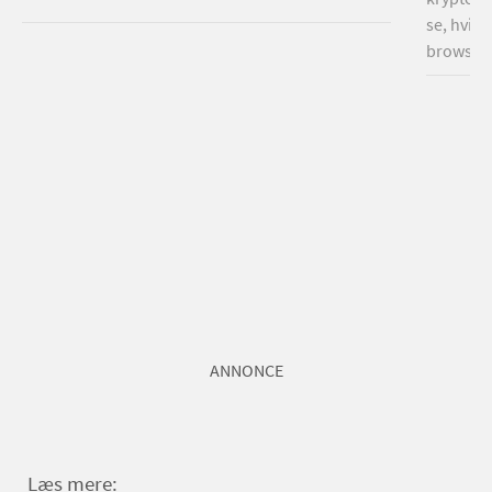
se, hvis 
browser.
ANNONCE
Læs mere: