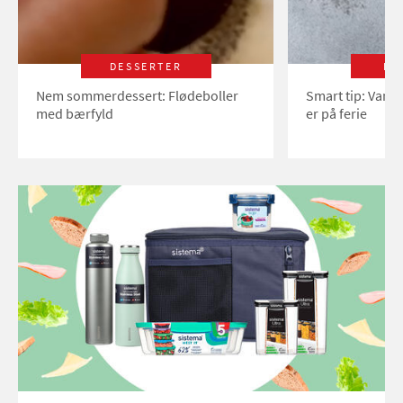
DESSERTER
LI
Nem sommerdessert: Flødeboller
Smart tip: Vand
med bærfyld
er på ferie