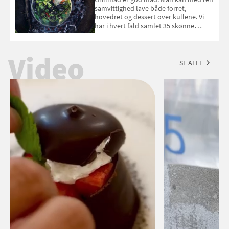
september 2026.
samvittighed lave både forret,
hovedret og dessert over kullene. Vi
har i hvert fald samlet 35 skønne
forslag til en sommeraften i grillens
tegn.
Video
SE ALLE