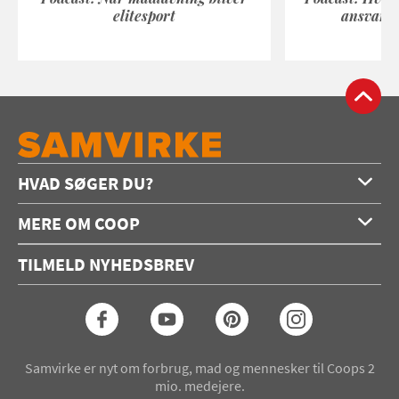
elitesport
ansvarli
HVAD SØGER DU?
Forside
MERE OM COOP
Opskrifter
Om os
Konkurrencer
TILMELD NYHEDSBREV
Annoncering
Podcast
Coop.dk
Video
Coop medlem
Arkiv
Seneste Samvirke-magasin
Samvirke er nyt om forbrug, mad og mennesker til Coops 2
mio. medejere.