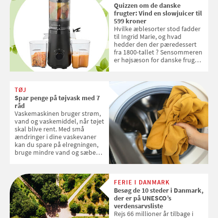
Quizzen om de danske
frugter: Vind en slowjuicer til
599 kroner
Hvilke æblesorter stod fadder
til Ingrid Marie, og hvad
hedder den der pæredessert
fra 1800-tallet ? Sensommeren
er højsæson for danske fruger,
og lige nu kan du stemme om
dine danske og lokale
favoritter. Det fejrer Samvirke
TØJ
med en quiz om alt det danske
Spar penge på tøjvask med 7
frugt, vi elsker. Konkurrencen
råd
slutter fredag d. 18. september
Vaskemaskinen bruger strøm,
2026
vand og vaskemiddel, når tøjet
skal blive rent. Med små
ændringer i dine vaskevaner
kan du spare på elregningen,
bruge mindre vand og sæbe
og forlænge vaskemaskinens
levetid. Samvirke har samlet 7
enkle råd til at spare penge på
FERIE I DANMARK
tøjvasken
Besøg de 10 steder i Danmark,
der er på UNESCO’s
verdensarvsliste
Rejs 66 millioner år tilbage i