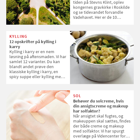
tiden på Stevns Klint, oplev
kongernes gravkirke i Roskilde
og se tidevandet forvandle
Vadehavet. Her er de 10
danske steder på UNESCO's
verdensarvsliste
KYLLING
12 opskrifter på kylling i
karry
Kylling i karry er en nem
løsning på aftensmaden. Vi har
samlet 12 varianter. Du kan
blandt andet prøve den
klassiske kylling i karry, en
spicy suppe eller kylling med
kokosris. Velbekomme!
SOL
Behøver du solcreme, hvis
din ansigtscreme og makeup
har solfaktor?
Når ansigtet skal fugtes, og
makeuppen skal sættes, findes
der både creme og makeup
med solfaktor. Vi har spurgt
overlæge på Videncenter for