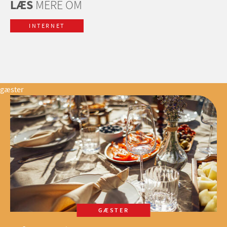
LÆS
MERE OM
INTERNET
gæster
GÆSTER