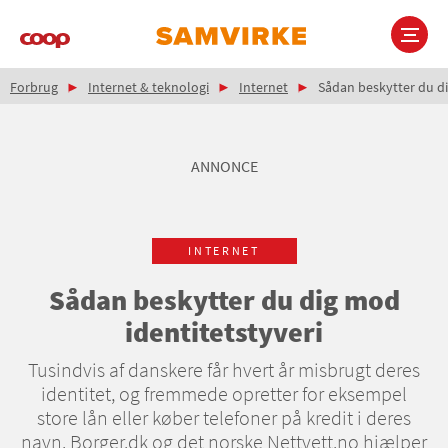
Gå
til
hovedindhold
Brødkrumme
Main
Forbrug
Internet & teknologi
Internet
Sådan beskytter du di
navigation
ANNONCE
INTERNET
Sådan beskytter du dig mod
identitetstyveri
Tusindvis af danskere får hvert år misbrugt deres
identitet, og fremmede opretter for eksempel
store lån eller køber telefoner på kredit i deres
navn. Borger.dk og det norske Nettvett.no hjælper