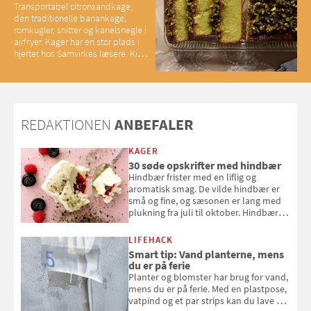
Transportabel citronsandkage,
den traditionelle banankage,
romkugler, snitter og kanelsnegle i
airfryer. Kager har en stor plads i
hjertet hos Samvirkes læsere. Kig
med og se alle favoritterne fra
2025
REDAKTIONEN
ANBEFALER
KAGER
30 søde opskrifter med hindbær
Hindbær frister med en liflig og
aromatisk smag. De vilde hindbær er
små og fine, og sæsonen er lang med
plukning fra juli til oktober. Hindbær
kan spises direkte fra busken, eller du
kan bruge dine hindbær i alt fra
LIFEHACK
bagværk og salater til is og syltning.
Smart tip: Vand planterne, mens
du er på ferie
Planter og blomster har brug for vand,
mens du er på ferie. Med en plastpose,
vatpind og et par strips kan du lave dit