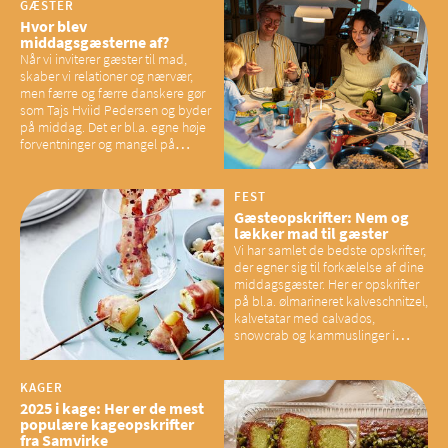
GÆSTER
Hvor blev
middagsgæsterne af?
Når vi inviterer gæster til mad,
skaber vi relationer og nærvær,
men færre og færre danskere gør
som Tajs Hviid Pedersen og byder
på middag. Det er bl.a. egne høje
forventninger og mangel på
overskud, der spænder ben,
mener eksperter – og det kan
have konsekvenser for vores
FEST
sociale fællesskaber
Gæsteopskrifter: Nem og
lækker mad til gæster
Vi har samlet de bedste opskrifter,
der egner sig til forkælelse af dine
middagsgæster. Her er opskrifter
på bl.a. ølmarineret kalveschnitzel,
kalvetatar med calvados,
snowcrab og kammuslinger i
brunet citronsmør og snacks til
baconelskere
KAGER
2025 i kage: Her er de mest
populære kageopskrifter
fra Samvirke