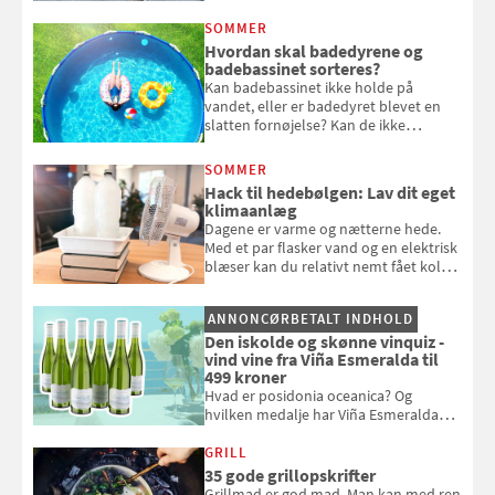
eget vandingssystem, så du slipper for
at bede naboen om at vande eller
SOMMER
komme hjem til døde planter
Hvordan skal badedyrene og
badebassinet sorteres?
Kan badebassinet ikke holde på
vandet, eller er badedyret blevet en
slatten fornøjelse? Kan de ikke
repareres, skal du være særligt
opmærksom, når du smider
SOMMER
badebassinet eller et badedyr ud
Hack til hedebølgen: Lav dit eget
klimaanlæg
Dagene er varme og nætterne hede.
Med et par flasker vand og en elektrisk
blæser kan du relativt nemt fået koldt
pust, når der er varmt ude og inde. Klik
og se, hvordan du gør
ANNONCØRBETALT INDHOLD
Den iskolde og skønne vinquiz -
vind vine fra Viña Esmeralda til
499 kroner
Hvad er posidonia oceanica? Og
hvilken medalje har Viña Esmeralda
White fået ved Mundus vini i 2026? Gæt
med i Samvirkes skønne vinquiz, hvor
GRILL
du kan vinde 6 flasker vin fra Viña
35 gode grillopskrifter
Esmeralda. Konkurrencen slutter 1.
Grillmad er god mad. Man kan med ren