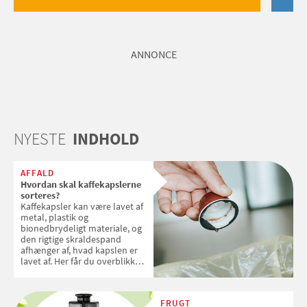
ANNONCE
NYESTE
INDHOLD
AFFALD
Hvordan skal kaffekapslerne
sorteres?
Kaffekapsler kan være lavet af
metal, plastik og
bionedbrydeligt materiale, og
den rigtige skraldespand
afhænger af, hvad kapslen er
lavet af. Her får du overblikket
over, hvordan kaffekapslerne
skal sorteres
FRUGT