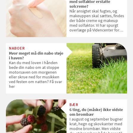
med solfaktor erstatte
solcreme?
Når ansigtet skal fugtes, og
makeuppen skal sættes, findes
der både creme og makeup
med solfaktor. Vi har spurgt
overlæge på Videncenter for
Hudkræft, Stine Regin Wiegell,
om ansigtscreme og makeup
med SPF kan erstatte
NABOER
solcreme, når man bevæger
Hvor meget må din nabo støje
sig ud i solen
i haven?
Kan du med loven i hånden
bede din nabo om at stoppe
motorsaven om morgenen
eller skrue ned for musikken
ved festen om natten? Få svar
her
BÆR
6 ting, du (måske) ikke vidste
om brombær
I august og september bugner
krat, hegn og skovkanter med
modne brombær. Men vidste