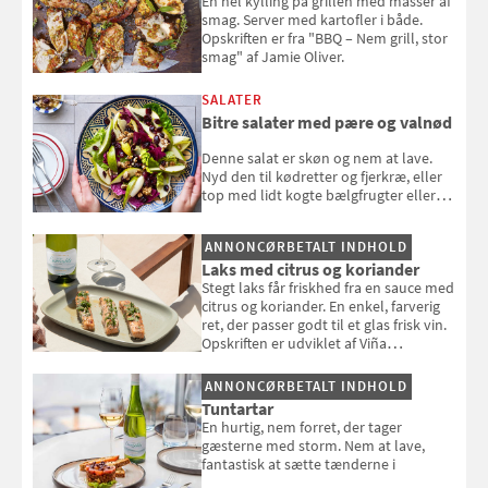
En hel kylling på grillen med masser af
smag. Server med kartofler i både.
Opskriften er fra "BBQ – Nem grill, stor
smag" af Jamie Oliver.
SALATER
Bitre salater med pære og valnød
Denne salat er skøn og nem at lave.
Nyd den til kødretter og fjerkræ, eller
top med lidt kogte bælgfrugter eller
en rest kylling, og nyd den som et let,
selvstændigt måltid. Opskriften er fra
ANNONCØRBETALT INDHOLD
Louisa Lorangs kogebog "Salat".
Laks med citrus og koriander
Stegt laks får friskhed fra en sauce med
citrus og koriander. En enkel, farverig
ret, der passer godt til et glas frisk vin.
Opskriften er udviklet af Viña
Esmeralda.
ANNONCØRBETALT INDHOLD
Tuntartar
En hurtig, nem forret, der tager
gæsterne med storm. Nem at lave,
fantastisk at sætte tænderne i