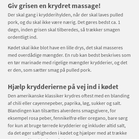
Giv grisen en krydret massage!
Der skal gang i krydderihylden, når der skal laves pulled
pork, og du skal ikke være nærig. Det gøres bedst ca. 1
døgn, inden grisen skal tilberedes, så trækker smagen
ordentligt ind.
Kødet skal ikke blot have en lille drys, det skal masseres
med overdådige mængder. En rub kan bedst beskrives som
en tør marinade med rigelige mængder krydderier, og det
er den, som sætter smag på pulled pork.
Hjælp krydderierne på vej ind i kødet
Den amerikanske klassiker krydres oftest med en blanding
af chili eller cayennepeber, paprika, løg, sukker og salt.
Blandingen kan tilsættes alverdens smagsgivere, for
eksempel rosa peber, fennikelfrø eller oregano, bare sørg
for kun at bruge tørrede krydderier og inkluder altid salt,
da det øger saftigheden i kødet og hjælper med at trække