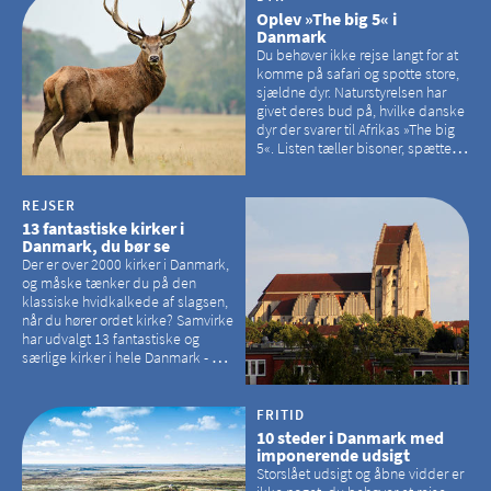
Oplev »The big 5« i
Danmark
Du behøver ikke rejse langt for at
komme på safari og spotte store,
sjældne dyr. Naturstyrelsen har
givet deres bud på, hvilke danske
dyr der svarer til Afrikas »The big
5«. Listen tæller bisoner, spættede
sæler, vilde heste, krondyr og
havørne.
REJSER
13 fantastiske kirker i
Danmark, du bør se
Der er over 2000 kirker i Danmark,
og måske tænker du på den
klassiske hvidkalkede af slagsen,
når du hører ordet kirke? Samvirke
har udvalgt 13 fantastiske og
særlige kirker i hele Danmark - og
der er langt mellem den klassiske,
hvidkalkede kirke. Se et bud på,
hvilke kirker, der er en omvej værd
FRITID
10 steder i Danmark med
imponerende udsigt
Storslået udsigt og åbne vidder er