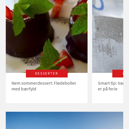
DESSERTER
LI
Nem sommerdessert: Flødeboller
Smart tip: Vand
med bærfyld
er på ferie