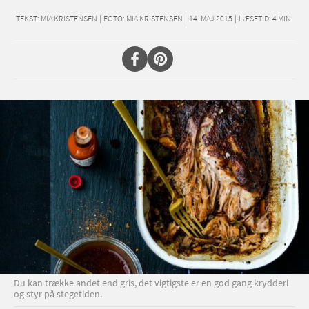
TEKST:
MIA KRISTENSEN
|
FOTO: MIA KRISTENSEN
|
14. MAJ 2015
|
LÆSETID:
4
MIN.
Du kan trække andet end gris, det vigtigste er en god gang krydderi
og styr på stegetiden.