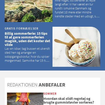
ikke noget, du behøver at rejse
langt efter. Vi har været en tur
rundt i smukke Danmark og
fundet 10 mere eller mindre
kendte steder med en udsigt, som
kan tage pusten fra de fleste
GRATIS FORNØJELSER
Billig sommerferie: 15 tips
til at gøre sommerferien
magisk, uden det koster det
vilde
Lav en isbar, tag bussen et ukendt
sted hen og arranger en
solopgangsskovtur, hvor du spiser
morgenmad. Samvirke har 15 tips
til, hvordan du kan have en
magisk ferie, uden at det koster
dig det vilde
REDAKTIONEN
ANBEFALER
SOMMER
Hvordan skal slidt regntøj og
brugte gummistøvler sorteres?