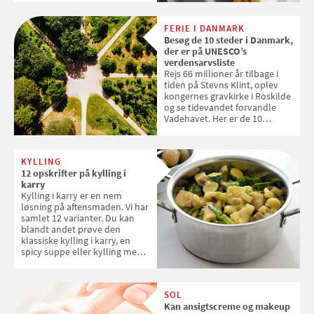
levetid. Samvirke har samlet 7
enkle råd til at spare penge på
FERIE I DANMARK
tøjvasken
Besøg de 10 steder i Danmark,
der er på UNESCO’s
verdensarvsliste
Rejs 66 millioner år tilbage i
tiden på Stevns Klint, oplev
kongernes gravkirke i Roskilde
og se tidevandet forvandle
Vadehavet. Her er de 10
danske steder på UNESCO's
verdensarvsliste
KYLLING
12 opskrifter på kylling i
karry
Kylling i karry er en nem
løsning på aftensmaden. Vi har
samlet 12 varianter. Du kan
blandt andet prøve den
klassiske kylling i karry, en
spicy suppe eller kylling med
kokosris. Velbekomme!
SOL
Kan ansigtscreme og makeup