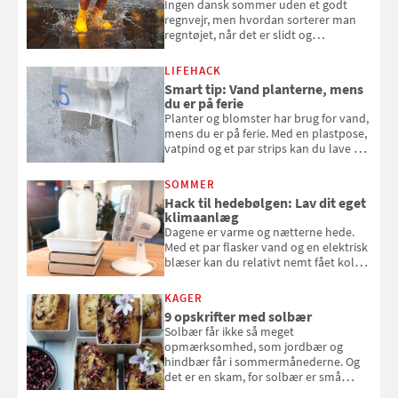
Ingen dansk sommer uden et godt
regnvejr, men hvordan sorterer man
regntøjet, når det er slidt og
gummistøvlerne, når de er utætte?
LIFEHACK
Smart tip: Vand planterne, mens
du er på ferie
Planter og blomster har brug for vand,
mens du er på ferie. Med en plastpose,
vatpind og et par strips kan du lave dit
eget vandingssystem, så du slipper for
at bede naboen om at vande eller
SOMMER
komme hjem til døde planter
Hack til hedebølgen: Lav dit eget
klimaanlæg
Dagene er varme og nætterne hede.
Med et par flasker vand og en elektrisk
blæser kan du relativt nemt fået koldt
pust, når der er varmt ude og inde. Klik
og se, hvordan du gør
KAGER
9 opskrifter med solbær
Solbær får ikke så meget
opmærksomhed, som jordbær og
hindbær får i sommermånederne. Og
det er en skam, for solbær er små
sorte smagseksplosioner, der giver