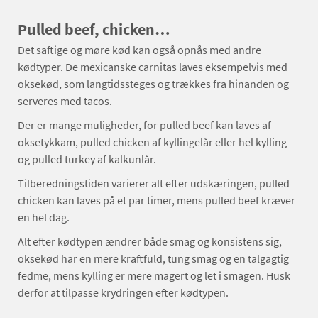
Pulled beef, chicken…
Det saftige og møre kød kan også opnås med andre
kødtyper. De mexicanske carnitas laves eksempelvis med
oksekød, som langtidssteges og trækkes fra hinanden og
serveres med tacos.
Der er mange muligheder, for pulled beef kan laves af
oksetykkam, pulled chicken af kyllingelår eller hel kylling
og pulled turkey af kalkunlår.
Tilberedningstiden varierer alt efter udskæringen, pulled
chicken kan laves på et par timer, mens pulled beef kræver
en hel dag.
Alt efter kødtypen ændrer både smag og konsistens sig,
oksekød har en mere kraftfuld, tung smag og en talgagtig
fedme, mens kylling er mere magert og let i smagen. Husk
derfor at tilpasse krydringen efter kødtypen.