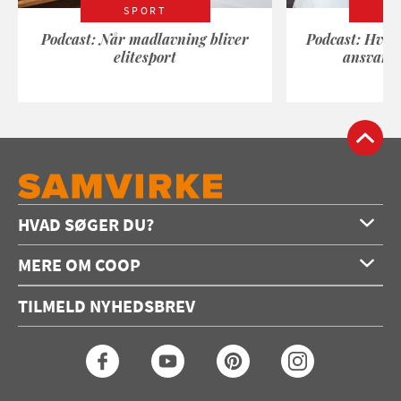
SPORT
Podcast: Når madlavning bliver
Podcast: Hvad
elitesport
ansvarli
HVAD SØGER DU?
Forside
MERE OM COOP
Opskrifter
Om os
Konkurrencer
TILMELD NYHEDSBREV
Annoncering
Podcast
Coop.dk
Video
Coop medlem
Arkiv
Seneste Samvirke-magasin