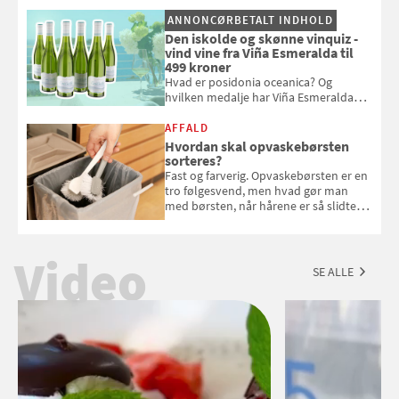
syre og dybde til dine desserter.
ANNONCØRBETALT INDHOLD
Samvirke har samlet 9 gode opskrifter
Den iskolde og skønne vinquiz -
med det oversete sommerbær
vind vine fra Viña Esmeralda til
499 kroner
Hvad er posidonia oceanica? Og
hvilken medalje har Viña Esmeralda
White fået ved Mundus vini i 2026? Gæt
med i Samvirkes skønne vinquiz, hvor
AFFALD
du kan vinde 6 flasker vin fra Viña
Hvordan skal opvaskebørsten
Esmeralda. Konkurrencen slutter 1.
sorteres?
september 2026.
Fast og farverig. Opvaskebørsten er en
tro følgesvend, men hvad gør man
med børsten, når hårene er så slidte,
at de stritter i alle retninger. Vi har
spurgt Morten Glasius fra Odense
Renovation om, hvordan udtjente
Video
opvaskebørster skal sorteres
SE ALLE