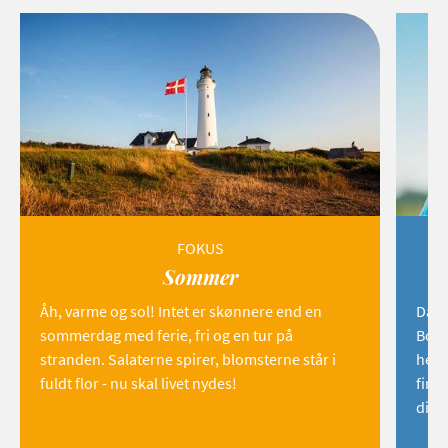
FOKUS
Sommer
Åh, varme og sol! Intet er skønnere end en
Danm
sommerdag med ferie, fri og en tur på
Born
stranden. Salaterne spirer, blomsterne står i
hemm
fuldt flor - nu skal livet nydes!
find
dig!