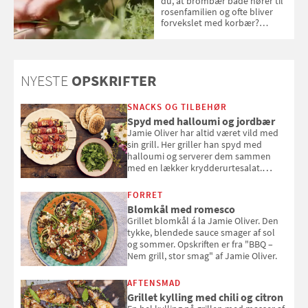
du, at brombær både hører til
rosenfamilien og ofte bliver
forvekslet med korbær?
Samvirke har samlet seks ting,
du (måske) ikke vidste om
brombær
NYESTE
OPSKRIFTER
SNACKS OG TILBEHØR
Spyd med halloumi og jordbær
Jamie Oliver har altid været vild med
sin grill. Her griller han spyd med
halloumi og serverer dem sammen
med en lækker krydderurtesalat.
Opskriften er fra “BBQ – Nem grill, stor
smag" af Jamie Oliver.
FORRET
Blomkål med romesco
Grillet blomkål á la Jamie Oliver. Den
tykke, blendede sauce smager af sol
og sommer. Opskriften er fra "BBQ –
Nem grill, stor smag" af Jamie Oliver.
AFTENSMAD
Grillet kylling med chili og citron