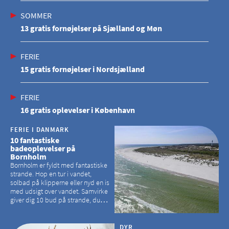
SOMMER
13 gratis fornøjelser på Sjælland og Møn
FERIE
15 gratis fornøjelser i Nordsjælland
FERIE
16 gratis oplevelser i København
FERIE I DANMARK
10 fantastiske
badeoplevelser på
Bornholm
Bornholm er fyldt med fantastiske
strande. Hop en tur i vandet,
solbad på klipperne eller nyd en is
med udsigt over vandet. Samvirke
giver dig 10 bud på strande, du
kan besøge på Bornholm
DYR