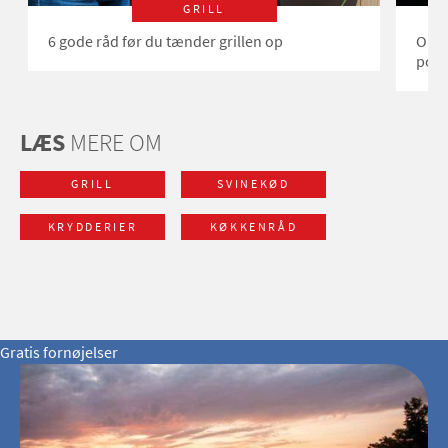
GRILL
6 gode råd før du tænder grillen op
Opsk
pork
LÆS
MERE OM
GRILL
SVINEKØD
KRYDDERIER
KØKKENRÅD
Gratis fornøjelser