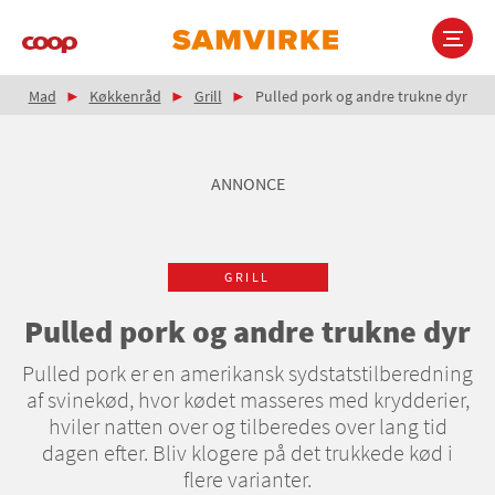
Gå
til
hovedindhold
Brødkrumme
Main
Mad
Køkkenråd
Grill
Pulled pork og andre trukne dyr
navigation
ANNONCE
GRILL
Pulled pork og andre trukne dyr
Pulled pork er en amerikansk sydstatstilberedning
af svinekød, hvor kødet masseres med krydderier,
hviler natten over og tilberedes over lang tid
dagen efter. Bliv klogere på det trukkede kød i
flere varianter.