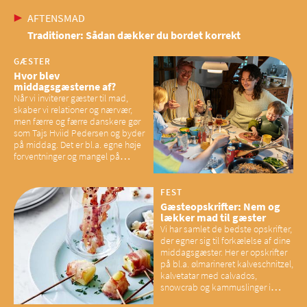
AFTENSMAD
Traditioner: Sådan dækker du bordet korrekt
GÆSTER
Hvor blev
middagsgæsterne af?
Når vi inviterer gæster til mad,
skaber vi relationer og nærvær,
men færre og færre danskere gør
som Tajs Hviid Pedersen og byder
på middag. Det er bl.a. egne høje
forventninger og mangel på
overskud, der spænder ben,
mener eksperter – og det kan
have konsekvenser for vores
FEST
sociale fællesskaber
Gæsteopskrifter: Nem og
lækker mad til gæster
Vi har samlet de bedste opskrifter,
der egner sig til forkælelse af dine
middagsgæster. Her er opskrifter
på bl.a. ølmarineret kalveschnitzel,
kalvetatar med calvados,
snowcrab og kammuslinger i
brunet citronsmør og snacks til