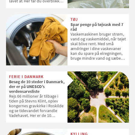
lavet af. Her får du overblikket
over, hvordan kaffekapslerne
skal sorteres
TØJ
Spar penge på tøjvask med 7
råd
Vaskemaskinen bruger strøm,
vand og vaskemiddel, når tøjet
skal blive rent. Med små
ændringer i dine vaskevaner
kan du spare på elregningen,
bruge mindre vand og sæbe
og forlænge vaskemaskinens
levetid. Samvirke har samlet 7
enkle råd til at spare penge på
FERIE I DANMARK
tøjvasken
Besøg de 10 steder i Danmark,
der er på UNESCO’s
verdensarvsliste
Rejs 66 millioner år tilbage i
tiden på Stevns Klint, oplev
kongernes gravkirke i Roskilde
og se tidevandet forvandle
Vadehavet. Her er de 10
danske steder på UNESCO's
verdensarvsliste
KYLLING