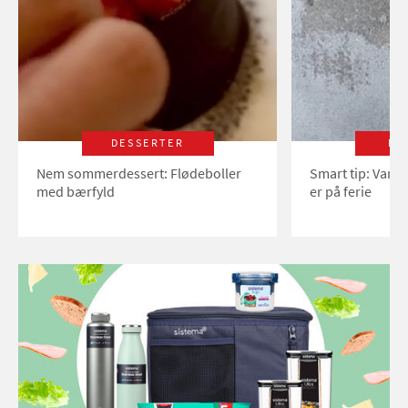
DESSERTER
LI
Nem sommerdessert: Flødeboller
Smart tip: Vand
med bærfyld
er på ferie