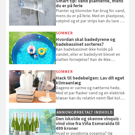
Smart tip: Vand planterne, mens
du er på ferie
Planter og blomster har brug for vand,
mens du er på ferie. Med en plastpose,
vatpind og et par strips kan du lave dit
eget vandingssystem, så du slipper for
at bede naboen om at vande eller
SOMMER
komme hjem til døde planter
Hvordan skal badedyrene og
badebassinet sorteres?
Kan badebassinet ikke holde på
vandet, eller er badedyret blevet en
slatten fornøjelse? Kan de ikke
repareres, skal du være særligt
opmærksom, når du smider
SOMMER
badebassinet eller et badedyr ud
Hack til hedebølgen: Lav dit eget
klimaanlæg
Dagene er varme og nætterne hede.
Med et par flasker vand og en elektrisk
blæser kan du relativt nemt fået koldt
pust, når der er varmt ude og inde. Klik
og se, hvordan du gør
ANNONCØRBETALT INDHOLD
Den iskolde og skønne vinquiz -
vind vine fra Viña Esmeralda til
499 kroner
Hvad er posidonia oceanica? Og