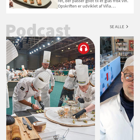
ret, der passer godt til et glas frisk vin.
Opskriften er udviklet af Viña
Esmeralda.
Podcast
SE ALLE