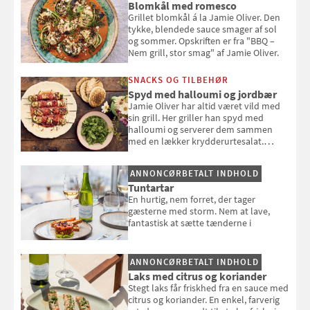
Blomkål med romesco
Grillet blomkål á la Jamie Oliver. Den
tykke, blendede sauce smager af sol
og sommer. Opskriften er fra "BBQ –
Nem grill, stor smag" af Jamie Oliver.
SNACKS OG TILBEHØR
Spyd med halloumi og jordbær
Jamie Oliver har altid været vild med
sin grill. Her griller han spyd med
halloumi og serverer dem sammen
med en lækker krydderurtesalat.
Opskriften er fra “BBQ – Nem grill, stor
smag" af Jamie Oliver.
ANNONCØRBETALT INDHOLD
Tuntartar
En hurtig, nem forret, der tager
gæsterne med storm. Nem at lave,
fantastisk at sætte tænderne i
ANNONCØRBETALT INDHOLD
Laks med citrus og koriander
Stegt laks får friskhed fra en sauce med
citrus og koriander. En enkel, farverig