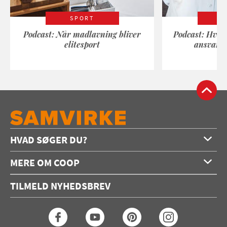
SPORT
Podcast: Når madlavning bliver
Podcast: Hvad
elitesport
ansvarli
HVAD SØGER DU?
Forside
MERE OM COOP
Opskrifter
Om os
Konkurrencer
TILMELD NYHEDSBREV
Annoncering
Podcast
Coop.dk
Video
Coop medlem
Arkiv