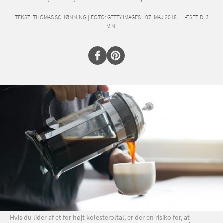
TEKST:
THOMAS SCHØNNING
|
FOTO: GETTY IMAGES
|
07. MAJ 2018
|
LÆSETID:
3
MIN.
Hvis du lider af et for højt kolesteroltal, er der en risiko for, at