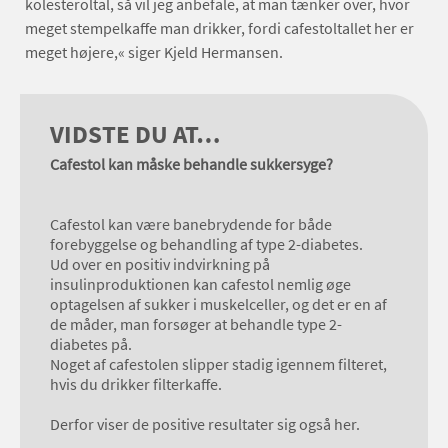
kolesteroltal, så vil jeg anbefale, at man tænker over, hvor
meget stempelkaffe man drikker, fordi cafestoltallet her er
meget højere,« siger Kjeld Hermansen.
VIDSTE DU AT…
Cafestol kan måske behandle sukkersyge?
Cafestol kan være banebrydende for både
forebyggelse og behandling af type 2-diabetes.
Ud over en positiv indvirkning på
insulinproduktionen kan cafestol nemlig øge
optagelsen af sukker i muskelceller, og det er en af
de måder, man forsøger at behandle type 2-
diabetes på.
Noget af cafestolen slipper stadig igennem filteret,
hvis du drikker filterkaffe.
Derfor viser de positive resultater sig også her.