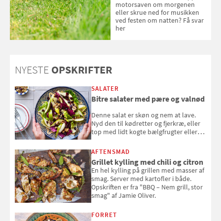
motorsaven om morgenen
eller skrue ned for musikken
ved festen om natten? Få svar
her
NYESTE
OPSKRIFTER
SALATER
Bitre salater med pære og valnød
Denne salat er skøn og nem at lave.
Nyd den til kødretter og fjerkræ, eller
top med lidt kogte bælgfrugter eller
en rest kylling, og nyd den som et let,
selvstændigt måltid. Opskriften er fra
AFTENSMAD
Louisa Lorangs kogebog "Salat".
Grillet kylling med chili og citron
En hel kylling på grillen med masser af
smag. Server med kartofler i både.
Opskriften er fra "BBQ – Nem grill, stor
smag" af Jamie Oliver.
FORRET