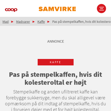
Gå
til
hovedindhold
Brødkrumme
Main
Mad
Madvarer
Kaffe
Pas på stempelkaffen, hvis dit kolesterol
navigation
ANNONCE
KAFFE
Pas på stempelkaffen, hvis dit
kolesteroltal er højt
Stempelkaffe og anden ufiltreret kaffe kan
forebygge sukkersyge, men du skal alligevel være
opmærksom på dit indtag af stempelkaffe, hvis du
i forvejen døjer med et for højt kolesteroltal.