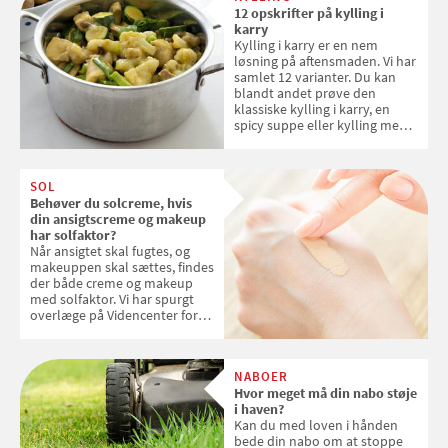
12 opskrifter på kylling i
karry
Kylling i karry er en nem
løsning på aftensmaden. Vi har
samlet 12 varianter. Du kan
blandt andet prøve den
klassiske kylling i karry, en
spicy suppe eller kylling med
kokosris. Velbekomme!
SOL
Behøver du solcreme, hvis
din ansigtscreme og makeup
har solfaktor?
Når ansigtet skal fugtes, og
makeuppen skal sættes, findes
der både creme og makeup
med solfaktor. Vi har spurgt
overlæge på Videncenter for
Hudkræft, Stine Regin Wiegell,
om ansigtscreme og makeup
med SPF kan erstatte
NABOER
solcreme, når man bevæger
Hvor meget må din nabo støje
sig ud i solen
i haven?
Kan du med loven i hånden
bede din nabo om at stoppe