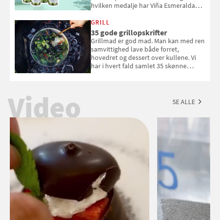
hvilken medalje har Viña Esmeralda
White fået ved Mundus vini i 2026? Gæt
med i Samvirkes skønne vinquiz, hvor
GRILL
du kan vinde 6 flasker vin fra Viña
35 gode grillopskrifter
Esmeralda. Konkurrencen slutter 1.
Grillmad er god mad. Man kan med ren
september 2026.
samvittighed lave både forret,
hovedret og dessert over kullene. Vi
har i hvert fald samlet 35 skønne
forslag til en sommeraften i grillens
tegn.
Video
SE ALLE