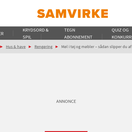
KRYDSORD &
TEGN
QUIZ OG
ER
SPIL
ABONNEMENT
KONKURR
Hus & have
Rengøring
Møl i tøj og møbler – sådan slipper du 
ANNONCE