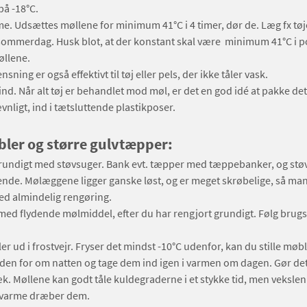
på -18°C.
e. Udsættes møllene for minimum 41°C i 4 timer, dør de. Læg fx tøje
ommerdag. Husk blot, at der konstant skal være minimum 41°C i po
llene.
sning er også effektivt til tøj eller pels, der ikke tåler vask.
 ind. Når alt tøj er behandlet mod møl, er det en god idé at pakke det 
vnligt, ind i tætsluttende plastikposer.
bler og større gulvtæpper:
rundigt med støvsuger. Bank evt. tæpper med tæppebanker, og stø
ende. Mølæggene ligger ganske løst, og er meget skrøbelige, så mang
ed almindelig rengøring.
ed flydende mølmiddel, efter du har rengjort grundigt. Følg brug
r ud i frostvejr. Fryser det mindst -10°C udenfor, kan du stille mø
en for om natten og tage dem ind igen i varmen om dagen. Gør det
æk. Møllene kan godt tåle kuldegraderne i et stykke tid, men veksle
 varme dræber dem.