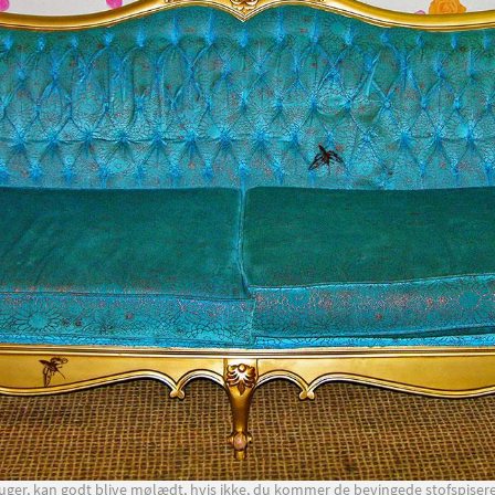
ruger, kan godt blive mølædt, hvis ikke, du kommer de bevingede stofspisere t