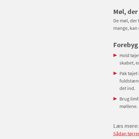
Møl, der
De møl, der 
mange, kan d
Forebyg
Hold tøjet
skabet, er
Pak tøjet
fuldstænd
det ind.
Brug limf
møllene. 
Læs mere:
Sådan tørrer