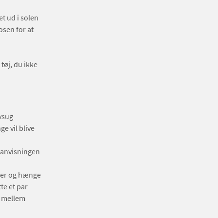
t ud i solen
sen for at
tøj, du ikke
vsug
e vil blive
sanvisningen
bler og hænge
te et par
n mellem