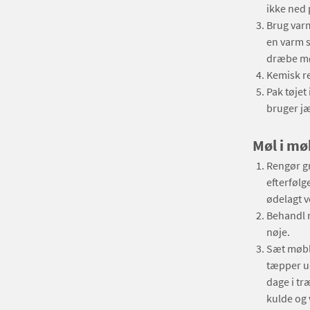
ikke ned 
Brug varm
en varm s
dræbe mø
Kemisk ren
Pak tøjet
bruger jæ
Møl i mø
Rengør g
efterfølg
ødelagt v
Behandl m
nøje.
Sæt møble
tæpper ud
dage i tr
kulde og