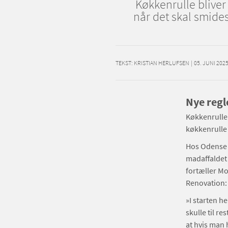
Køkkenrulle bliver 
når det skal smid
TEKST:
KRISTIAN HERLUFSEN
|
05. JUNI 202
Nye regl
Køkkenrulle 
køkkenrulle 
Hos Odense 
madaffaldet
fortæller M
Renovation
»I starten he
skulle til re
at hvis man 