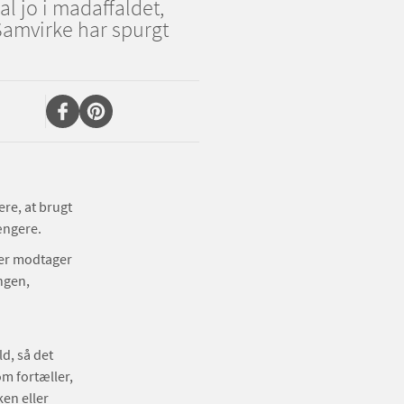
al jo i madaffaldet,
amvirke har spurgt
re, at brugt
ængere.
er modtager
ngen,
ld, så det
om fortæller,
en eller