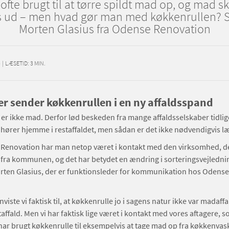
ofte brugt til at tørre spildt mad op, og mad sk
es ud – men hvad gør man med køkkenrullen? S
Morten Glasius fra Odense Renovation
5
|
LÆSETID:
3
MIN.
er sender køkkenrullen i en ny affaldsspand
er ikke mad. Derfor lød beskeden fra mange affaldsselskaber tidlige
hører hjemme i restaffaldet, men sådan er det ikke nødvendigvis l
Renovation har man netop været i kontakt med den virksomhed, d
 fra kommunen, og det har betydet en ændring i sorteringsvejledni
orten Glasius, der er funktionsleder for kommunikation hos Odense
:
nviste vi faktisk til, at køkkenrulle jo i sagens natur ikke var madaffa
staffald. Men vi har faktisk lige været i kontakt med vores aftagere, s
har brugt køkkenrulle til eksempelvis at tage mad op fra køkkenvask