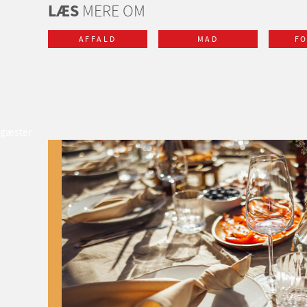
LÆS
MERE OM
AFFALD
MAD
F
gæster