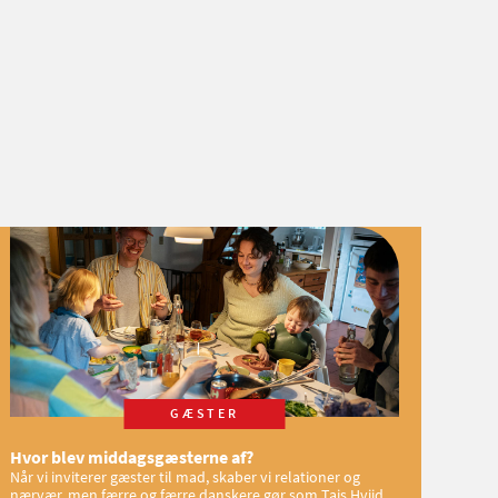
GÆSTER
Hvor blev middagsgæsterne af?
Når vi inviterer gæster til mad, skaber vi relationer og
nærvær, men færre og færre danskere gør som Tajs Hviid