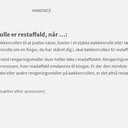
ANNONCE
lle er restaffald, når …:
kkenrullen til at pudse næse, hoster i et stykke køkkenrulle eller l
rulle om en finger, du har skåret dig i, skal køkkenrullen til restaf
med rengøringsmidler duer heller ikke i madaffaldet. Rengøringsm
rocessen, hvor madaffald omdannes til biogas. Er der den mindste
l eller andre rengøringsmidler på køkkenrullen, er det altså resta
rtsætter efter annoncen)