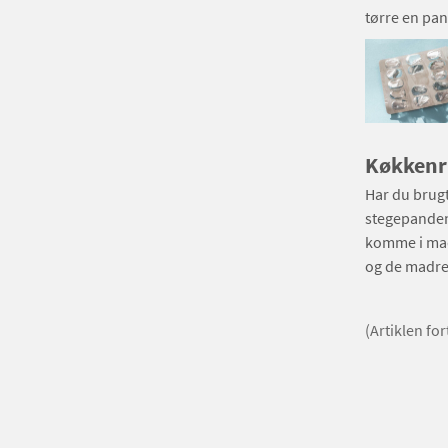
tørre en pan
Køkkenru
Har du brugt
stegepanden,
komme i mada
og de madres
(Artiklen fo