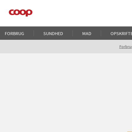
Gå
til
hovedindhold
Main
FORBRUG
SUNDHED
MAD
OPSKRIFT
navigation
Brødkrumme
Forbru