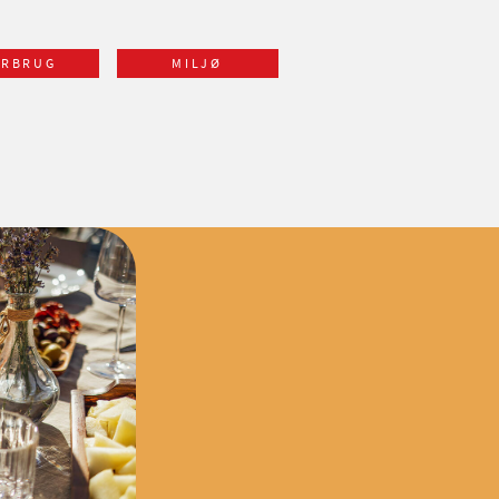
ORBRUG
MILJØ