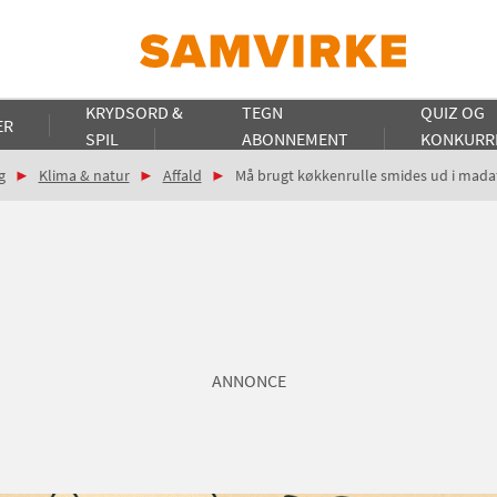
KRYDSORD &
TEGN
QUIZ OG
ER
SPIL
ABONNEMENT
KONKURR
g
Klima & natur
Affald
Må brugt køkkenrulle smides ud i madaf
ANNONCE