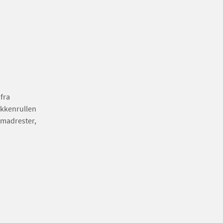
 fra
økkenrullen
 madrester,