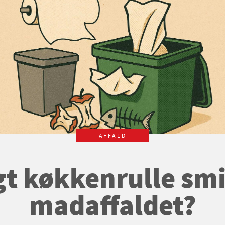
AFFALD
t køkkenrulle smi
madaffaldet?