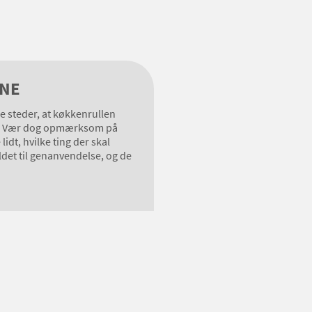
UNE
e steder, at køkkenrullen
en. Vær dog opmærksom på
dt, hvilke ting der skal
ldet til genanvendelse, og de