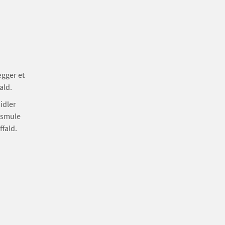
ægger et
fald.
idler
 smule
ffald.