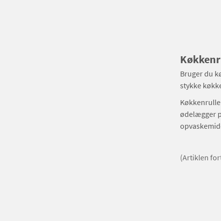
Køkkenru
Bruger du kø
stykke køkken
Køkkenrulle 
ødelægger p
opvaskemidde
(Artiklen fo