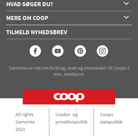
HVAD SØGER DU?
Forside
MERE OM COOP
Opskrifter
Om os
Konkurrencer
TILMELD NYHEDSBREV
Annoncering
Podcast
Coop.dk
Video
Coop medlem
Arkiv
Seneste Samvirke-magasin
Samvirke er nyt om forbrug, mad og mennesker til Coops 2
mio. medejere.
All rights
Cookie- og
Coops
Samvirke
privatlivspolitik
datapolitik
2021