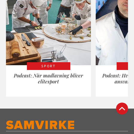
SPORT
Podcast: Når madlavning bliver
Podcast: Hvad
elitesport
ansvarli