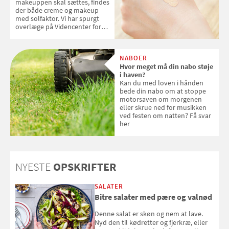
makeuppen skal sættes, findes
der både creme og makeup
med solfaktor. Vi har spurgt
overlæge på Videncenter for
Hudkræft, Stine Regin Wiegell,
om ansigtscreme og makeup
med SPF kan erstatte
NABOER
solcreme, når man bevæger
Hvor meget må din nabo støje
sig ud i solen
i haven?
Kan du med loven i hånden
bede din nabo om at stoppe
motorsaven om morgenen
eller skrue ned for musikken
ved festen om natten? Få svar
her
NYESTE
OPSKRIFTER
SALATER
Bitre salater med pære og valnød
Denne salat er skøn og nem at lave.
Nyd den til kødretter og fjerkræ, eller