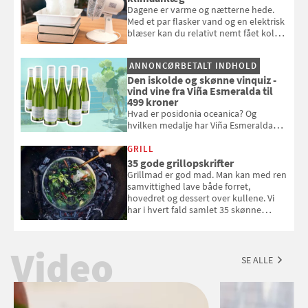
Dagene er varme og nætterne hede.
Med et par flasker vand og en elektrisk
blæser kan du relativt nemt fået koldt
pust, når der er varmt ude og inde. Klik
og se, hvordan du gør
ANNONCØRBETALT INDHOLD
Den iskolde og skønne vinquiz -
vind vine fra Viña Esmeralda til
499 kroner
Hvad er posidonia oceanica? Og
hvilken medalje har Viña Esmeralda
White fået ved Mundus vini i 2026? Gæt
med i Samvirkes skønne vinquiz, hvor
GRILL
du kan vinde 6 flasker vin fra Viña
35 gode grillopskrifter
Esmeralda. Konkurrencen slutter 1.
Grillmad er god mad. Man kan med ren
september 2026.
samvittighed lave både forret,
hovedret og dessert over kullene. Vi
har i hvert fald samlet 35 skønne
forslag til en sommeraften i grillens
tegn.
Video
SE ALLE