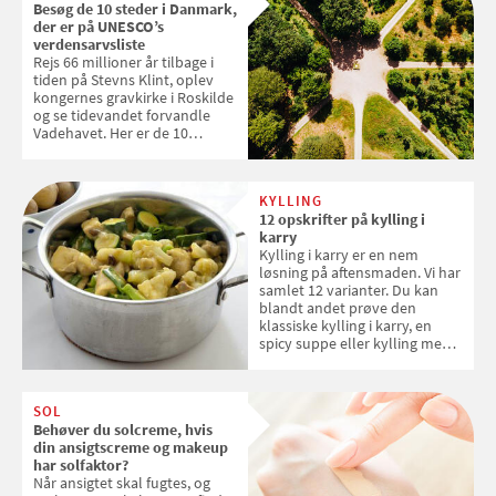
Besøg de 10 steder i Danmark,
der er på UNESCO’s
verdensarvsliste
Rejs 66 millioner år tilbage i
tiden på Stevns Klint, oplev
kongernes gravkirke i Roskilde
og se tidevandet forvandle
Vadehavet. Her er de 10
danske steder på UNESCO's
verdensarvsliste
KYLLING
12 opskrifter på kylling i
karry
Kylling i karry er en nem
løsning på aftensmaden. Vi har
samlet 12 varianter. Du kan
blandt andet prøve den
klassiske kylling i karry, en
spicy suppe eller kylling med
kokosris. Velbekomme!
SOL
Behøver du solcreme, hvis
din ansigtscreme og makeup
har solfaktor?
Når ansigtet skal fugtes, og