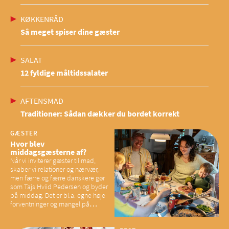
KØKKENRÅD
Så meget spiser dine gæster
SALAT
12 fyldige måltidssalater
AFTENSMAD
Traditioner: Sådan dækker du bordet korrekt
GÆSTER
Hvor blev
middagsgæsterne af?
Når vi inviterer gæster til mad,
skaber vi relationer og nærvær,
men færre og færre danskere gør
som Tajs Hviid Pedersen og byder
på middag. Det er bl.a. egne høje
forventninger og mangel på
overskud, der spænder ben,
mener eksperter – og det kan