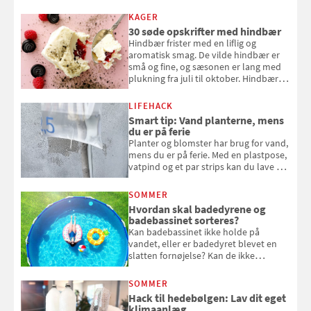
KAGER
30 søde opskrifter med hindbær
Hindbær frister med en liflig og
aromatisk smag. De vilde hindbær er
små og fine, og sæsonen er lang med
plukning fra juli til oktober. Hindbær
kan spises direkte fra busken, eller du
kan bruge dine hindbær i alt fra
LIFEHACK
bagværk og salater til is og syltning.
Smart tip: Vand planterne, mens
du er på ferie
Planter og blomster har brug for vand,
mens du er på ferie. Med en plastpose,
vatpind og et par strips kan du lave dit
eget vandingssystem, så du slipper for
at bede naboen om at vande eller
SOMMER
komme hjem til døde planter
Hvordan skal badedyrene og
badebassinet sorteres?
Kan badebassinet ikke holde på
vandet, eller er badedyret blevet en
slatten fornøjelse? Kan de ikke
repareres, skal du være særligt
opmærksom, når du smider
SOMMER
badebassinet eller et badedyr ud
Hack til hedebølgen: Lav dit eget
klimaanlæg