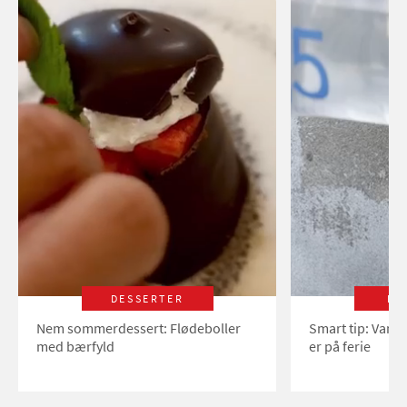
DESSERTER
LI
Nem sommerdessert: Flødeboller
Smart tip: Vand
med bærfyld
er på ferie