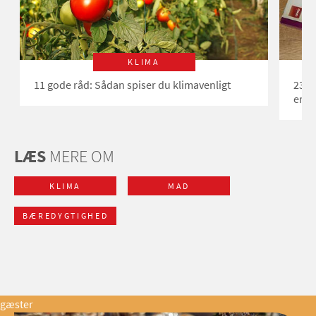
KLIMA
11 gode råd: Sådan spiser du klimavenligt
23 f
er o
LÆS
MERE OM
KLIMA
MAD
BÆREDYGTIGHED
gæster