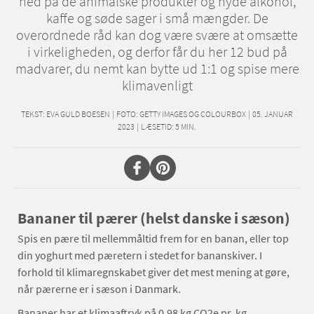
ned på de animalske produkter og nyde alkohol,
kaffe og søde sager i små mængder. De
overordnede råd kan dog være svære at omsætte
i virkeligheden, og derfor får du her 12 bud på
madvarer, du nemt kan bytte ud 1:1 og spise mere
klimavenligt
TEKST:
EVA GULD BOESEN
|
FOTO: GETTY IMAGES OG COLOURBOX
|
05. JANUAR
2023
|
LÆSETID:
5
MIN.
Bananer til pærer (helst danske i sæson)
Spis en pære til mellemmåltid frem for en banan, eller top
din yoghurt med pæretern i stedet for bananskiver. I
forhold til klimaregnskabet giver det mest mening at gøre,
når pærerne er i sæson i Danmark.
Bananer har et klimaaftryk på 0,98 kg CO2e pr. kg.