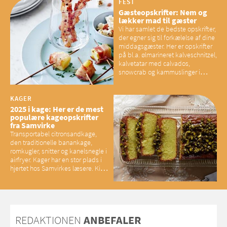
have konsekvenser for vores
FEST
sociale fællesskaber
Gæsteopskrifter: Nem og
lækker mad til gæster
Vi har samlet de bedste opskrifter,
der egner sig til forkælelse af dine
middagsgæster. Her er opskrifter
på bl.a. ølmarineret kalveschnitzel,
kalvetatar med calvados,
snowcrab og kammuslinger i
brunet citronsmør og snacks til
baconelskere
KAGER
2025 i kage: Her er de mest
populære kageopskrifter
fra Samvirke
Transportabel citronsandkage,
den traditionelle banankage,
romkugler, snitter og kanelsnegle i
airfryer. Kager har en stor plads i
hjertet hos Samvirkes læsere. Kig
med og se alle favoritterne fra
2025
REDAKTIONEN
ANBEFALER