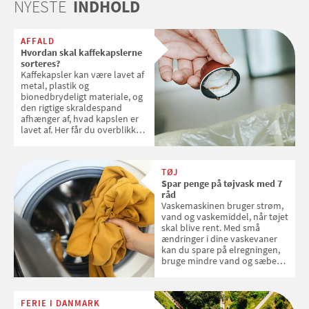
NYESTE
INDHOLD
AFFALD
Hvordan skal kaffekapslerne
sorteres?
Kaffekapsler kan være lavet af
metal, plastik og
bionedbrydeligt materiale, og
den rigtige skraldespand
afhænger af, hvad kapslen er
lavet af. Her får du overblikket
over, hvordan kaffekapslerne
skal sorteres
TØJ
Spar penge på tøjvask med 7
råd
Vaskemaskinen bruger strøm,
vand og vaskemiddel, når tøjet
skal blive rent. Med små
ændringer i dine vaskevaner
kan du spare på elregningen,
bruge mindre vand og sæbe
og forlænge vaskemaskinens
levetid. Samvirke har samlet 7
enkle råd til at spare penge på
FERIE I DANMARK
tøjvasken