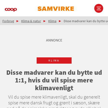
Gå
til
hovedindhold
Brødkrumme
Main
Forbrug
Klima & natur
Klima
Disse madvarer kan du bytte ud 
navigation
ANNONCE
KLIMA
Disse madvarer kan du bytte ud
1:1, hvis du vil spise mere
klimavenligt
Vil du spise mere klimavenligt, skal du generelt
spise mere dansk frugt og grønt i sæson, skære