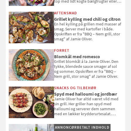
top med lidt kogte bælgfrugter eller
en rest kylling, og nyd den som et let,
selvstændigt måltid. Opskriften er fra
AFTENSMAD
Louisa Lorangs kogebog "Salat".
Grillet kylling med chili og citron
En hel kylling på grillen med masser af
smag. Server med kartofler i både.
Opskriften er fra "BBQ – Nem grill, stor
smag" af Jamie Oliver.
FORRET
Blomkål med romesco
Grillet blomkål á la Jamie Oliver. Den
tykke, blendede sauce smager af sol
og sommer. Opskriften er fra "BBQ –
Nem grill, stor smag" af Jamie Oliver.
SNACKS OG TILBEHØR
Spyd med halloumi og jordbær
Jamie Oliver har altid været vild med
sin grill. Her griller han spyd med
halloumi og serverer dem sammen
med en lækker krydderurtesalat.
Opskriften er fra “BBQ – Nem grill, stor
smag" af Jamie Oliver.
ANNONCØRBETALT INDHOLD