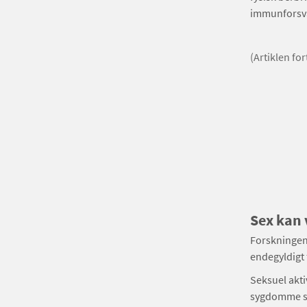
immunforsvar
(Artiklen fo
Sex kan
Forskningen
endegyldigt f
Seksuel akti
sygdomme so