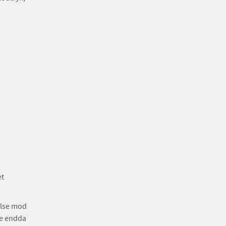
et
else mod
ke endda