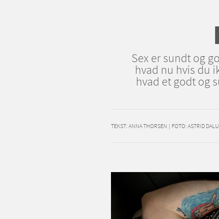
Sex er sundt og go
hvad nu hvis du ik
hvad et godt og s
TEKST:
ANNA THORSEN
|
FOTO: ASTRID DAL