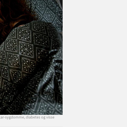
kar-sygdomme, diabetes og visse