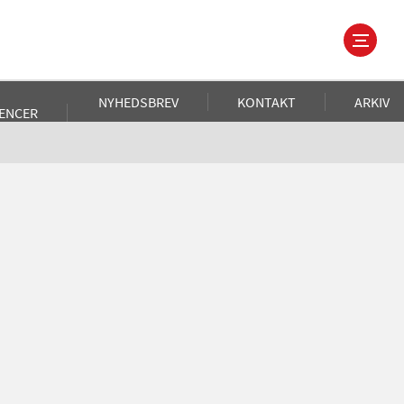
NYHEDSBREV
KONTAKT
ARKIV
ENCER