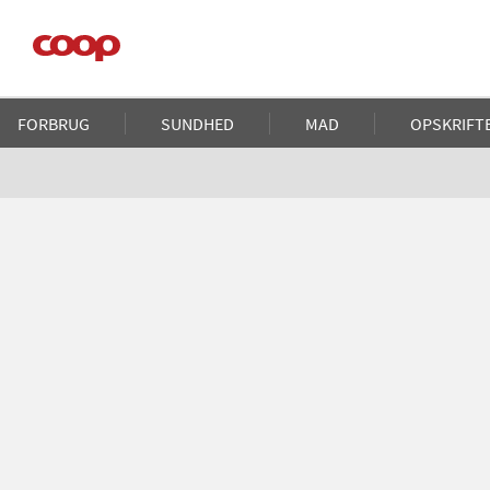
Gå
til
hovedindhold
Main
FORBRUG
SUNDHED
MAD
OPSKRIFT
navigation
Brødkrumme