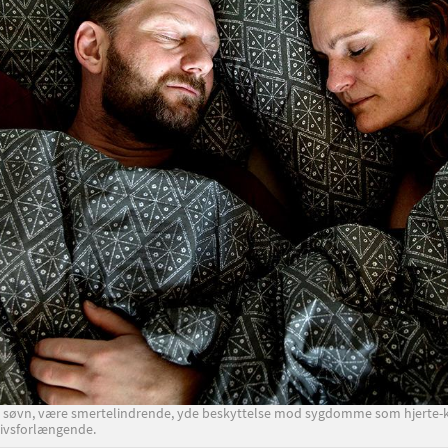
re søvn, være smertelindrende, yde beskyttelse mod sygdomme som hjerte-
livsforlængende.