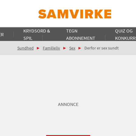
KRYDSORD &
TEGN
QUIZ OG
ER
SPIL
ABONNEMENT
KONKURR
Sundhed
Familieliv
Sex
Derfor er sex sundt
ANNONCE