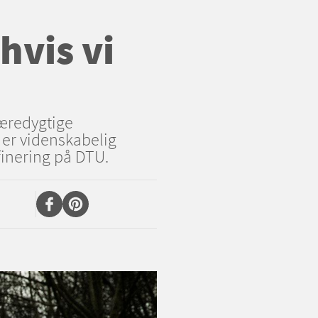
hvis vi
bæredygtige
 er videnskabelig
finering på DTU.