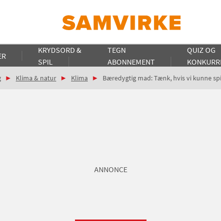
KRYDSORD &
TEGN
QUIZ OG
ER
SPIL
ABONNEMENT
KONKURR
g
Klima & natur
Klima
Bæredygtig mad: Tænk, hvis vi kunne sp
ANNONCE