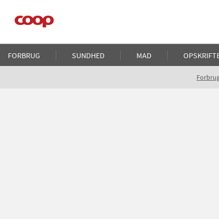
Gå
til
hovedindhold
Main
FORBRUG
SUNDHED
MAD
OPSKRIFT
navigation
Brødkrumme
Forbru