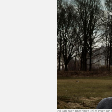
»Vi kan tage proteinet ud af græs og 