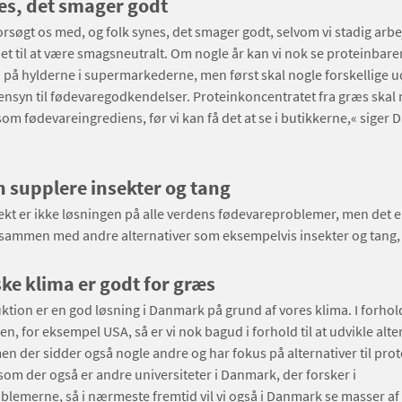
es, det smager godt
forsøgt os med, og folk synes, det smager godt, selvom vi stadig arbe
t til at være smagsneutralt. Om nogle år kan vi nok se proteinbar
på hylderne i supermarkederne, men først skal nogle forskellige u
nsyn til fødevaregodkendelser. Proteinkoncentratet fra græs skal 
m fødevareingrediens, før vi kan få det at se i butikkerne,« siger D
 supplere insekter og tang
ekt er ikke løsningen på alle verdens fødevareproblemer, men det er
et sammen med andre alternativer som eksempelvis insekter og tang
ke klima er godt for græs
ion er en god løsning i Danmark på grund af vores klima. I forhold
en, for eksempel USA, så er vi nok bagud i forhold til at udvikle alte
en der sidder også nogle andre og har fokus på alternativer til prot
som der også er andre universiteter i Danmark, der forsker i
lemerne, så i nærmeste fremtid vil vi også i Danmark se masser af