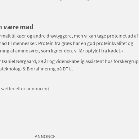
n være mad
malt til køer og andre drøvtyggere, men vi kan tage proteinet ud af
 mad til mennesker. Protein fra græs har en god proteinkvalitet og
g af aminosyrer, som ligner den, vi får opfyldt fra kødet.«
r Daniel Nørgaard, 29 år og videnskabelig assistent hos forskergru
oteknologi & Bioraffinering på DTU.
rtsætter efter annoncen)
ANNONCE