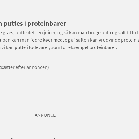
 puttes i proteinbarer
græs, putte det i en juicer, og så kan man bruge pulp og saft til to 
lpen kan man fodre køer med, og af saften kan vi udvinde protein 
m vi kan putte i fødevarer, som for eksempel proteinbarer.
rtsætter efter annoncen)
ANNONCE