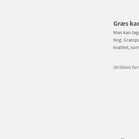
Græs kan
Man kan tage 
ting. Græspu
kvalitet, so
(Artiklen fo