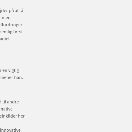
jder på at få
er med
dfordringer
nemlig først
aniel
 en vigtig
, mener han.
 til andre
rnative
einkilder her
 innovative