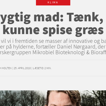
KLIMA
gtig mad: Tænk, 
kunne spise græs
vil vi i fremtiden se masser af innovative og 
r på hylderne, fortæller Daniel Nørgaard, der
orskergruppen Mikrobiel Bioteknologi & Bioraf
TH HOLTEN
|
25. APRIL 2018
|
LÆSETID:
2
MIN.