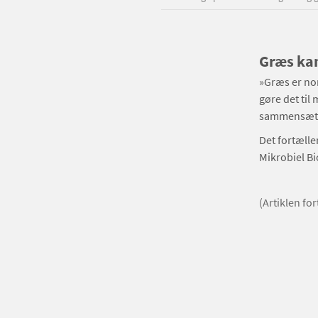
Græs ka
»Græs er nor
gøre det til
sammensætnin
Det fortælle
Mikrobiel Bi
(Artiklen fo