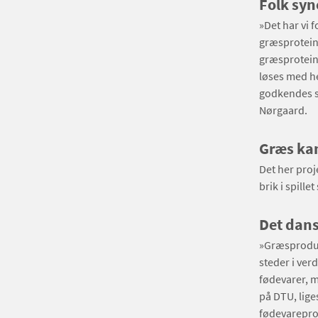
Folk syn
»Det har vi 
græsproteine
græsprotein 
løses med he
godkendes so
Nørgaard.
Græs kan
Det her proj
brik i spill
Det dans
»Græsprodukt
steder i verd
fødevarer, m
på DTU, lige
fødevareprob