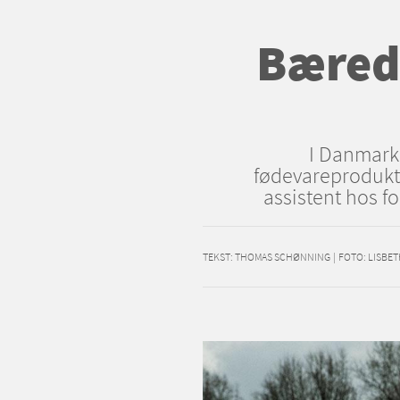
Bæredy
I Danmark 
fødevareprodukte
assistent hos f
TEKST:
THOMAS SCHØNNING
|
FOTO: LISBE