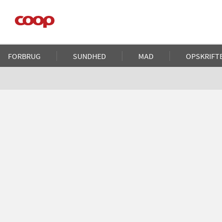
Gå
til
hovedindhold
Main
FORBRUG
SUNDHED
MAD
OPSKRIFT
navigation
Brødkrumme