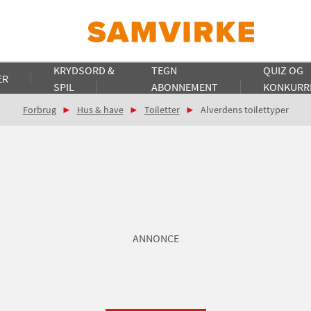
KRYDSORD &
TEGN
QUIZ OG
ER
SPIL
ABONNEMENT
KONKURR
Forbrug
Hus & have
Toiletter
Alverdens toilettyper
ANNONCE