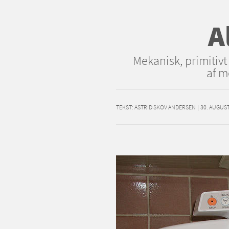
A
Mekanisk, primitivt
af m
TEKST:
ASTRID SKOV ANDERSEN
|
30. AUGUST