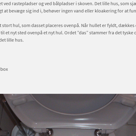
 ved rastepladser og ved bålpladser i skoven. Det lille hus, som sj
gt at bevæge sig ind i, behøver ingen vand eller kloakering for at fu
t stort hul, som dasset placeres ovenpå. Når hullet er fyldt, dækkes d
 til et nyt sted ovenpå et nyt hul. Ordet ”das” stammer fra det tyske 
et lille hus.
rbox