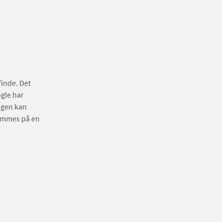
finde. Det
ogle har
ngen kan
tømmes på en