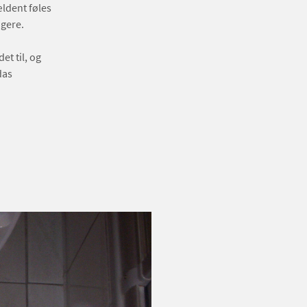
ældent føles
ngere.
et til, og
das