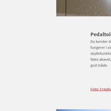
Pedaltoi
Du kender de
fungerer i s
skyllefunkti
føles akavet
god måde.
Foto: Creat