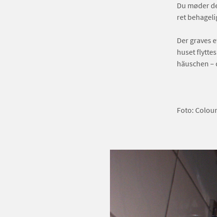
Du møder det
ret behageli
Der graves e
huset flyttes
häuschen – d
Foto: Colou