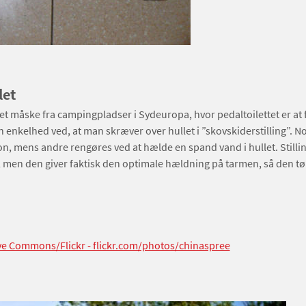
let
t måske fra campingpladser i Sydeuropa, hvor pedaltoilettet er at 
in enkelhed ved, at man skræver over hullet i ”skovskiderstilling”. N
on, mens andre rengøres ved at hælde en spand vand i hullet. Stilli
, men den giver faktisk den optimale hældning på tarmen, så den 
ive Commons/Flickr - flickr.com/photos/chinaspree