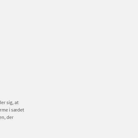
r sig, at
arme i sædet
en, der