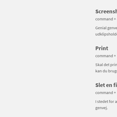
Screensh
command + ct
Genial genve
udklipsholde
Print
command + 
Skal det pri
kan du bruge
Slet en fi
command + ”
I stedet for
genvej.