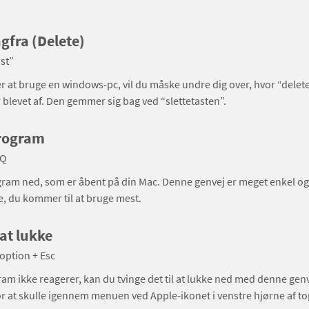
agfra (Delete)
ast”
er at bruge en windows-pc, vil du måske undre dig over, hvor “dele
 blevet af. Den gemmer sig bag ved “slettetasten”.
program
 Q
ram ned, som er åbent på din Mac. Denne genvej er meget enkel og 
e, du kommer til at bruge mest.
 at lukke
ption + Esc
ram ikke reagerer, kan du tvinge det til at lukke ned med denne genv
or at skulle igennem menuen ved Apple-ikonet i venstre hjørne af 