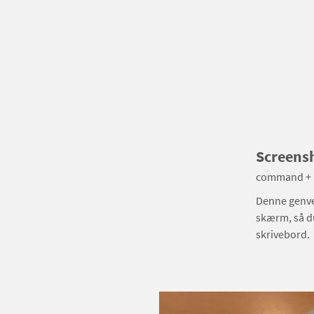
Screensh
command + 
Denne genvej
skærm, så du
skrivebord.