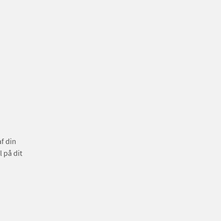
f din
 på dit