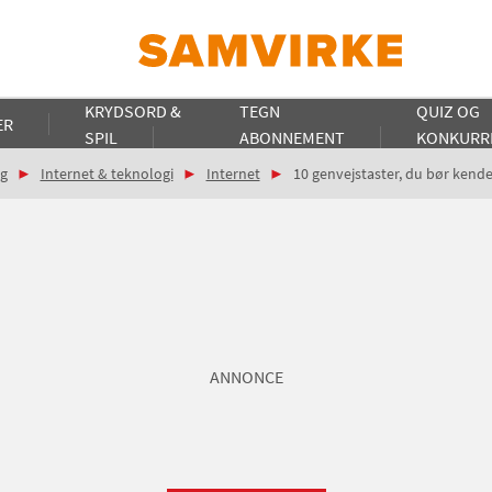
KRYDSORD &
TEGN
QUIZ OG
ER
SPIL
ABONNEMENT
KONKURR
g
Internet & teknologi
Internet
10 genvejstaster, du bør kende 
ANNONCE