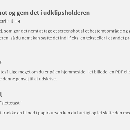
ot og gem det i udklipsholderen
rl + ⇧ + 4
j, som gør det nemt at tage et screenshot af et bestemt område og
ren, så du nemt kan sætte det ind i f.eks. en tekst eller i et andet 
P
ntes? Lige meget om du er på en hjemmeside, i et billede, en PDF eller
 denne genvej til at udskrive.
l
slettetast”
 at trække en fil ned i papirkurven kan du hurtigt og let slette den m