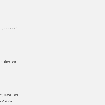
te-knappen”
sikkert en
ejstast. Det
topbjælken.