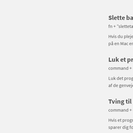
Slette b
fn + ”slettet
Hvis du plej
på en Mac er
Luk et 
command +
Luk det prog
af de genvej
Tving til
command + o
Hvis et prog
sparer dig f