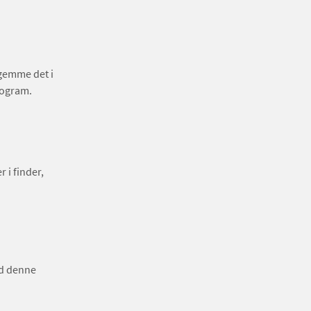
 gemme det i
program.
 i finder,
ed denne