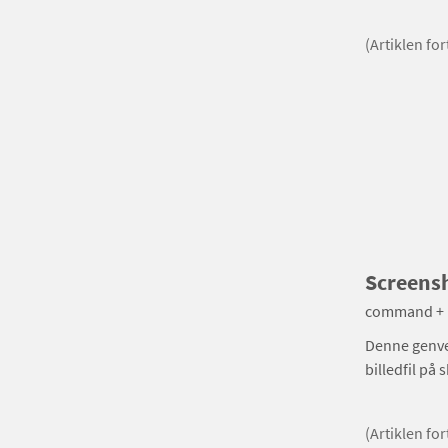
(Artiklen fo
Screens
command + 
Denne genvej
billedfil på 
(Artiklen fo