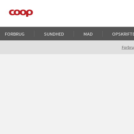
Gå
til
hovedindhold
Main
FORBRUG
SUNDHED
MAD
OPSKRIFT
navigation
Brødkrumme
Forbru