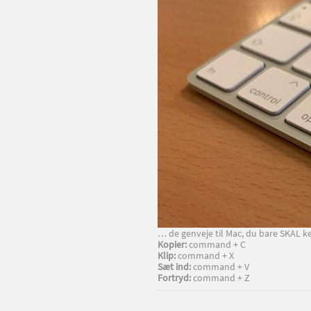
… de genveje til Mac, du bare SKAL k
Kopier:
command + C
Klip:
command + X
Sæt ind:
command + V
Fortryd:
command + Z