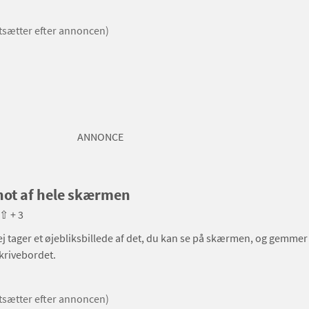
rtsætter efter annoncen)
ANNONCE
hot af hele skærmen
⇧ + 3
 tager et øjebliksbillede af det, du kan se på skærmen, og gemmer
skrivebordet.
rtsætter efter annoncen)