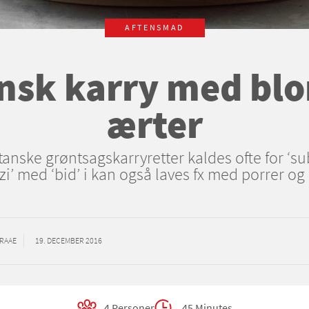
AFTENSMAD
nsk karry med bl
ærter
tanske grøntsagskarryretter kaldes ofte for ‘sub
i’ med ‘bid’ i kan også laves fx med porrer og
GRAAE
19. DECEMBER 2016
4 Personer
45 Minutes