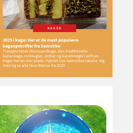
KAGER
2025 i kage: Her er de mest populære
kageopskrifter fra Samvirke
Transportabel citronsandkage, den traditionelle
banankage, romkugler, snitter og kanelsnegle i airfryer.
Kager har en stor plads i hjertet hos Samvirkes læsere. Kig
med og se alle favoritterne fra 2025