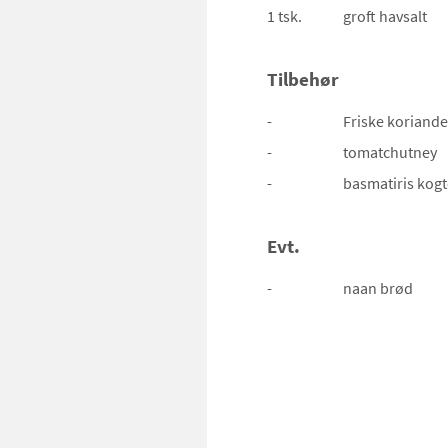
1 tsk.
groft havsalt
Tilbehør
-
Friske koriande
-
tomatchutney
-
basmatiris
kogt
Evt.
-
naan brød