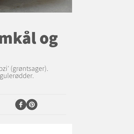
omkål og
zi’ (grøntsager).
 gulerødder.