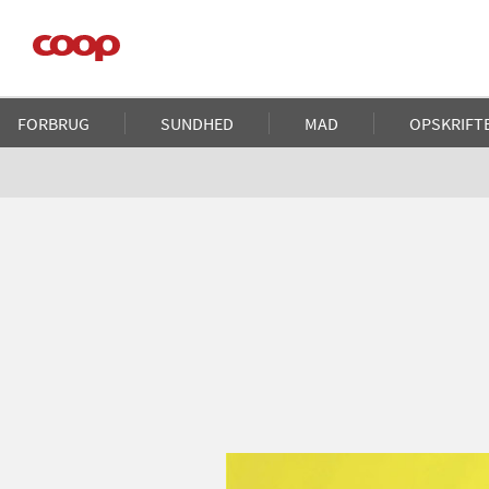
Gå
til
hovedindhold
Main
FORBRUG
SUNDHED
MAD
OPSKRIFT
navigation
Brødkrumme