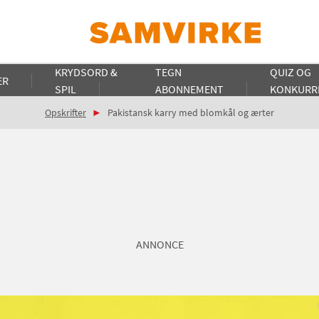
KRYDSORD &
TEGN
QUIZ OG
ER
SPIL
ABONNEMENT
KONKURR
Opskrifter
Pakistansk karry med blomkål og ærter
ANNONCE