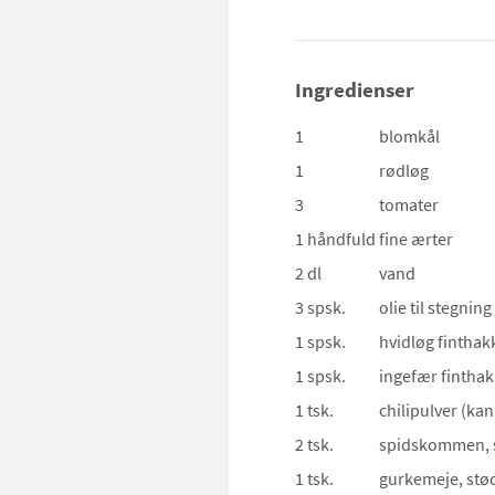
Ingredienser
1
blomkål
1
rødløg
3
tomater
1 håndfuld
fine ærter
2 dl
vand
3 spsk.
olie
til stegning
1 spsk.
hvidløg
finthak
1 spsk.
ingefær
finthak
1 tsk.
chilipulver
(kan
2 tsk.
spidskommen, 
1 tsk.
gurkemeje, stø