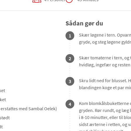
Sådan gør du
Skær løgene i tern. Opvarm
1
gryde, og steg løgene gyldn
Skær tomaterne i tern, o
2
hvidløg, ingefær og resten
Skru lidt ned for blusset. 
3
blandingen koge et par mi
ket
ket
Kom blomkålsbuketterne og
4
 erstattes med Sambal Oelek)
gryden. Rør rundt, og læg 
i 8-10 minutter, eller til b
stødt
sidst ærterne i retten, og
dt