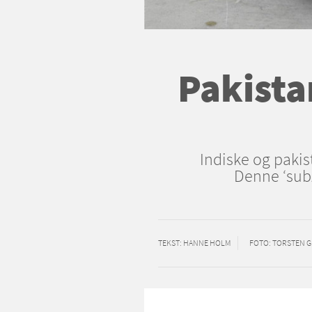
Pakista
Indiske og pakis
Denne ‘subz
TEKST
: HANNE HOLM
FOTO
: TORSTEN 