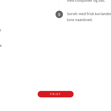
med chilipulver og salt.
Servér med frisk koriander,
5
lune naanbrød.
r
e
PRINT