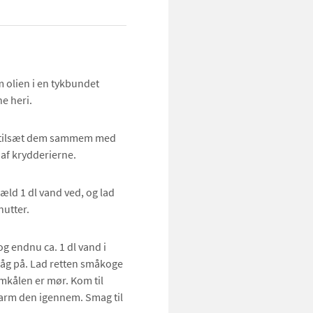
 olien i en tykbundet
e heri.
g tilsæt dem sammem med
 af krydderierne.
Hæld 1 dl vand ved, og lad
nutter.
 endnu ca. 1 dl vand i
låg på. Lad retten småkoge
lomkålen er mør. Kom til
 varm den igennem. Smag til