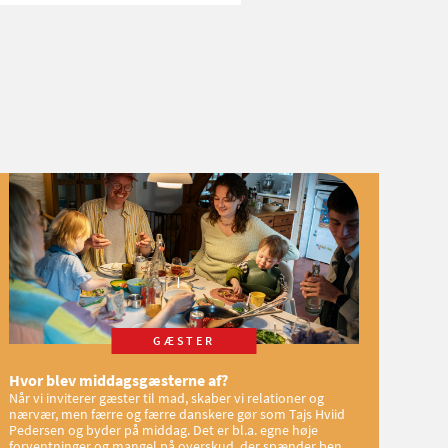
GÆSTER
Hvor blev middagsgæsterne af?
Når vi inviterer gæster til mad, skaber vi relationer og
nærvær, men færre og færre danskere gør som Tajs Hviid
Pedersen og byder på middag. Det er bl.a. egne høje
forventninger og mangel på overskud, der spænder ben,