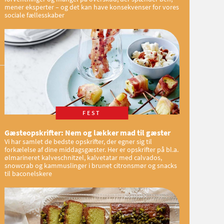
mener eksperter – og det kan have konsekvenser for vores
sociale fællesskaber
FEST
Gæsteopskrifter: Nem og lækker mad til gæster
Vi har samlet de bedste opskrifter, der egner sig til
forkælelse af dine middagsgæster. Her er opskrifter på bl.a.
ølmarineret kalveschnitzel, kalvetatar med calvados,
snowcrab og kammuslinger i brunet citronsmør og snacks
til baconelskere