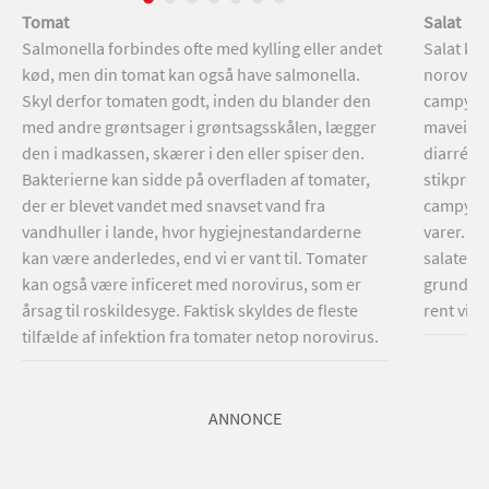
Tomat
Salat
Salmonella forbindes ofte med kylling eller andet
Salat ka
kød, men din tomat kan også have salmonella.
norovirus
Skyl derfor tomaten godt, inden du blander den
campylob
med andre grøntsager i grøntsagsskålen, lægger
maveinfe
den i madkassen, skærer i den eller spiser den.
diarré. 
Bakterierne kan sidde på overfladen af tomater,
stikprøv
der er blevet vandet med snavset vand fra
campylob
vandhuller i lande, hvor hygiejnestandarderne
varer. F
kan være anderledes, end vi er vant til. Tomater
salaten, 
kan også være inficeret med norovirus, som er
grundigt 
årsag til roskildesyge. Faktisk skyldes de fleste
rent visk
tilfælde af infektion fra tomater netop norovirus.
ANNONCE