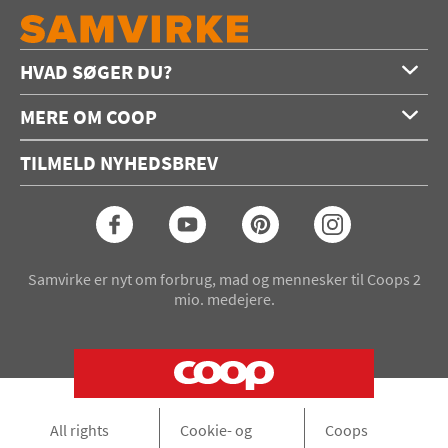
HVAD SØGER DU?
Forside
MERE OM COOP
Opskrifter
Om os
Konkurrencer
TILMELD NYHEDSBREV
Annoncering
Podcast
Coop.dk
Video
Coop medlem
Arkiv
Seneste Samvirke-magasin
Samvirke er nyt om forbrug, mad og mennesker til Coops 2
mio. medejere.
All rights
Cookie- og
Coops