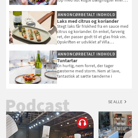
en rest kylling, og nyd den som et let,
selvstændigt måltid. Opskriften er fra
ANNONCØRBETALT INDHOLD
Louisa Lorangs kogebog "Salat".
Laks med citrus og koriander
Stegt laks får friskhed fra en sauce med
citrus og koriander. En enkel, farverig
ret, der passer godt til et glas frisk vin.
Opskriften er udviklet af Viña
Esmeralda.
ANNONCØRBETALT INDHOLD
Tuntartar
En hurtig, nem forret, der tager
gæsterne med storm. Nem at lave,
fantastisk at sætte tænderne i
Podcast
SE ALLE