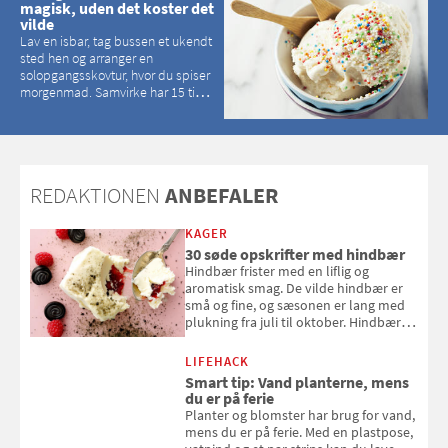
magisk, uden det koster det
vilde
Lav en isbar, tag bussen et ukendt
sted hen og arranger en
solopgangsskovtur, hvor du spiser
morgenmad. Samvirke har 15 tips
til, hvordan du kan have en
magisk ferie, uden at det koster
dig det vilde
REDAKTIONEN
ANBEFALER
KAGER
30 søde opskrifter med hindbær
Hindbær frister med en liflig og
aromatisk smag. De vilde hindbær er
små og fine, og sæsonen er lang med
plukning fra juli til oktober. Hindbær
kan spises direkte fra busken, eller du
kan bruge dine hindbær i alt fra
LIFEHACK
bagværk og salater til is og syltning.
Smart tip: Vand planterne, mens
du er på ferie
Planter og blomster har brug for vand,
mens du er på ferie. Med en plastpose,