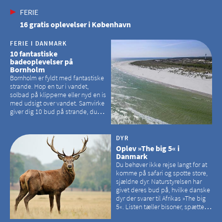
FERIE
16 gratis oplevelser i København
FERIE I DANMARK
10 fantastiske
badeoplevelser på
Bornholm
Bornholm er fyldt med fantastiske
strande. Hop en tur i vandet,
solbad på klipperne eller nyd en is
med udsigt over vandet. Samvirke
giver dig 10 bud på strande, du
kan besøge på Bornholm
DYR
Oplev »The big 5« i
Danmark
Du behøver ikke rejse langt for at
komme på safari og spotte store,
sjældne dyr. Naturstyrelsen har
givet deres bud på, hvilke danske
dyr der svarer til Afrikas »The big
5«. Listen tæller bisoner, spættede
sæler, vilde heste, krondyr og