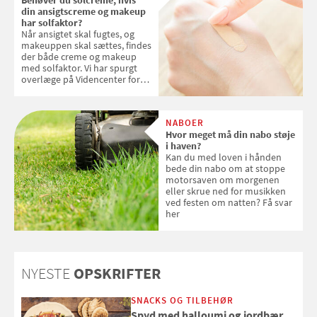
din ansigtscreme og makeup
har solfaktor?
Når ansigtet skal fugtes, og
makeuppen skal sættes, findes
der både creme og makeup
med solfaktor. Vi har spurgt
overlæge på Videncenter for
Hudkræft, Stine Regin Wiegell,
om ansigtscreme og makeup
med SPF kan erstatte
NABOER
solcreme, når man bevæger
Hvor meget må din nabo støje
sig ud i solen
i haven?
Kan du med loven i hånden
bede din nabo om at stoppe
motorsaven om morgenen
eller skrue ned for musikken
ved festen om natten? Få svar
her
NYESTE
OPSKRIFTER
SNACKS OG TILBEHØR
Spyd med halloumi og jordbær