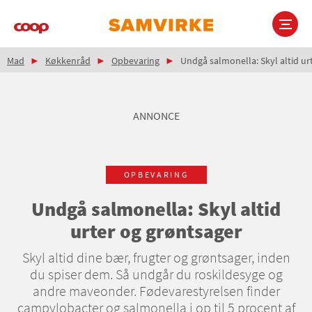
Gå
til
hovedindhold
Brødkrumme
Main
Mad
Køkkenråd
Opbevaring
Undgå salmonella: Skyl altid ur
navigation
ANNONCE
OPBEVARING
Undgå salmonella: Skyl altid
urter og grøntsager
Skyl altid dine bær, frugter og grøntsager, inden
du spiser dem. Så undgår du roskildesyge og
andre maveonder. Fødevarestyrelsen finder
campylobacter og salmonella i op til 5 procent af