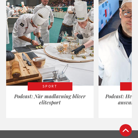
SPORT
Podcast: Når madlavning bliver
Podcast: Hvad
elitesport
ansvarli