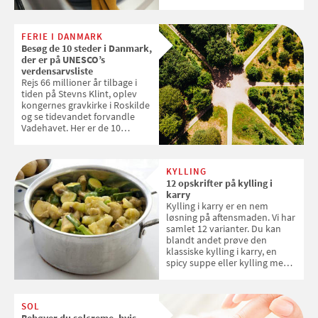
og forlænge vaskemaskinens
levetid. Samvirke har samlet 7
enkle råd til at spare penge på
FERIE I DANMARK
tøjvasken
Besøg de 10 steder i Danmark,
der er på UNESCO’s
verdensarvsliste
Rejs 66 millioner år tilbage i
tiden på Stevns Klint, oplev
kongernes gravkirke i Roskilde
og se tidevandet forvandle
Vadehavet. Her er de 10
danske steder på UNESCO's
verdensarvsliste
KYLLING
12 opskrifter på kylling i
karry
Kylling i karry er en nem
løsning på aftensmaden. Vi har
samlet 12 varianter. Du kan
blandt andet prøve den
klassiske kylling i karry, en
spicy suppe eller kylling med
kokosris. Velbekomme!
SOL
Behøver du solcreme, hvis