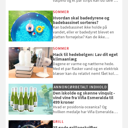
vatpind og et par strips kan du lave dit
eget vandingssystem, så du slipper for
at bede naboen om at vande eller
SOMMER
komme hjem til døde planter
Hvordan skal badedyrene og
badebassinet sorteres?
Kan badebassinet ikke holde på
vandet, eller er badedyret blevet en
slatten fornøjelse? Kan de ikke
repareres, skal du være særligt
opmærksom, når du smider
SOMMER
badebassinet eller et badedyr ud
Hack til hedebølgen: Lav dit eget
klimaanlæg
Dagene er varme og nætterne hede.
Med et par flasker vand og en elektrisk
blæser kan du relativt nemt fået koldt
pust, når der er varmt ude og inde. Klik
og se, hvordan du gør
ANNONCØRBETALT INDHOLD
Den iskolde og skønne vinquiz -
vind vine fra Viña Esmeralda til
499 kroner
Hvad er posidonia oceanica? Og
hvilken medalje har Viña Esmeralda
White fået ved Mundus vini i 2026? Gæt
med i Samvirkes skønne vinquiz, hvor
GRILL
du kan vinde 6 flasker vin fra Viña
35 gode grillopskrifter