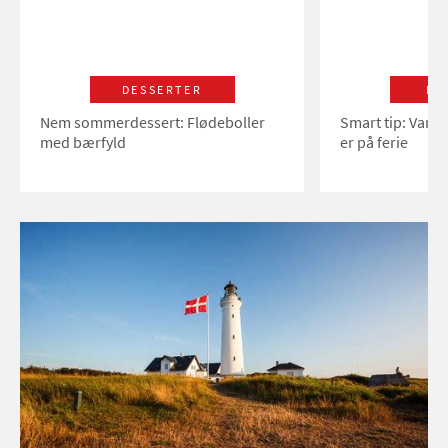
DESSERTER
LI
Nem sommerdessert: Flødeboller
Smart tip: Vand
med bærfyld
er på ferie