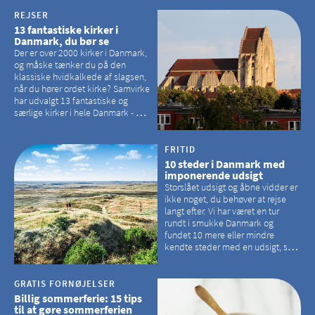
havørne.
REJSER
13 fantastiske kirker i
Danmark, du bør se
Der er over 2000 kirker i Danmark,
og måske tænker du på den
klassiske hvidkalkede af slagsen,
når du hører ordet kirke? Samvirke
har udvalgt 13 fantastiske og
særlige kirker i hele Danmark - og
der er langt mellem den klassiske,
hvidkalkede kirke. Se et bud på,
hvilke kirker, der er en omvej værd
FRITID
10 steder i Danmark med
imponerende udsigt
Storslået udsigt og åbne vidder er
ikke noget, du behøver at rejse
langt efter. Vi har været en tur
rundt i smukke Danmark og
fundet 10 mere eller mindre
kendte steder med en udsigt, som
kan tage pusten fra de fleste
GRATIS FORNØJELSER
Billig sommerferie: 15 tips
til at gøre sommerferien