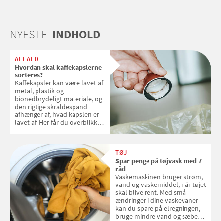
NYESTE
INDHOLD
AFFALD
Hvordan skal kaffekapslerne
sorteres?
Kaffekapsler kan være lavet af
metal, plastik og
bionedbrydeligt materiale, og
den rigtige skraldespand
afhænger af, hvad kapslen er
lavet af. Her får du overblikket
over, hvordan kaffekapslerne
skal sorteres
TØJ
Spar penge på tøjvask med 7
råd
Vaskemaskinen bruger strøm,
vand og vaskemiddel, når tøjet
skal blive rent. Med små
ændringer i dine vaskevaner
kan du spare på elregningen,
bruge mindre vand og sæbe