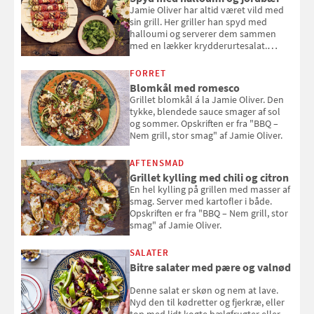
Jamie Oliver har altid været vild med
sin grill. Her griller han spyd med
halloumi og serverer dem sammen
med en lækker krydderurtesalat.
Opskriften er fra “BBQ – Nem grill, stor
smag" af Jamie Oliver.
FORRET
Blomkål med romesco
Grillet blomkål á la Jamie Oliver. Den
tykke, blendede sauce smager af sol
og sommer. Opskriften er fra "BBQ –
Nem grill, stor smag" af Jamie Oliver.
AFTENSMAD
Grillet kylling med chili og citron
En hel kylling på grillen med masser af
smag. Server med kartofler i både.
Opskriften er fra "BBQ – Nem grill, stor
smag" af Jamie Oliver.
SALATER
Bitre salater med pære og valnød
Denne salat er skøn og nem at lave.
Nyd den til kødretter og fjerkræ, eller
top med lidt kogte bælgfrugter eller