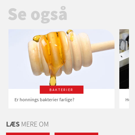
Se også
BAKTERIER
Er honnings bakterier farlige?
Her 
LÆS
MERE OM