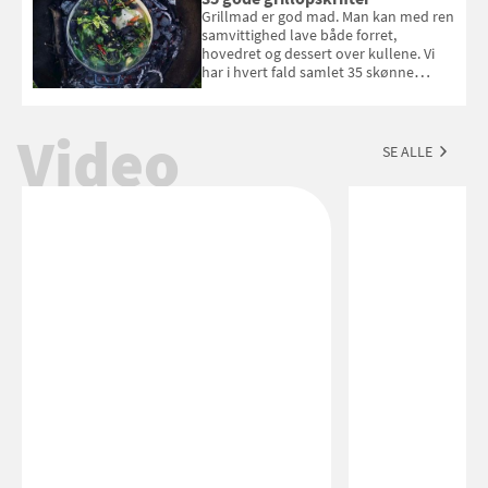
Esmeralda. Konkurrencen slutter 1.
Grillmad er god mad. Man kan med ren
september 2026.
samvittighed lave både forret,
hovedret og dessert over kullene. Vi
har i hvert fald samlet 35 skønne
forslag til en sommeraften i grillens
tegn.
Video
SE ALLE