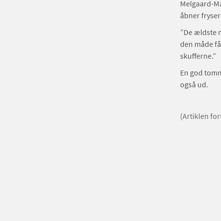
Melgaard-Ma
åbner fryse
”De ældste ma
den måde får
skufferne.”
En god tomme
også ud.
(Artiklen fo