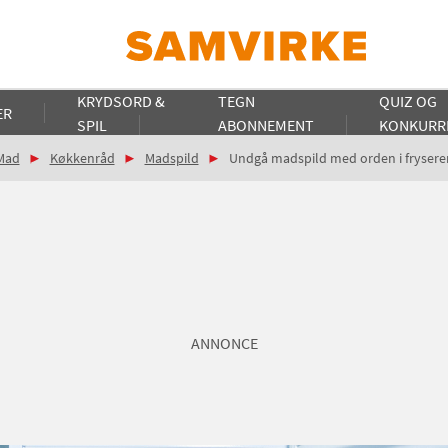
KRYDSORD &
TEGN
QUIZ OG
ER
SPIL
ABONNEMENT
KONKURR
Mad
Køkkenråd
Madspild
Undgå madspild med orden i frysere
ANNONCE