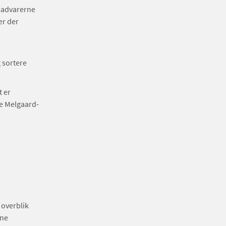
madvarerne
er der
g sortere
t er
ne Melgaard-
 overblik
ine