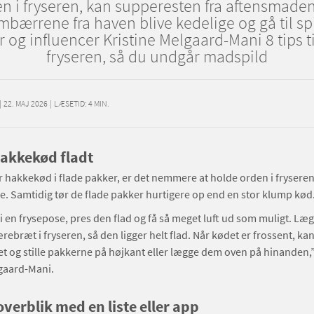
en i fryseren, kan supperesten fra aftensmade
mbærrene fra haven blive kedelige og gå til spi
 og influencer Kristine Melgaard-Mani 8 tips ti
fryseren, så du undgår madspild
|
22. MAJ 2026
|
LÆSETID:
4
MIN.
hakkekød fladt
r hakkekød i flade pakker, er det nemmere at holde orden i fryseren
e. Samtidig tør de flade pakker hurtigere op end en stor klump kød
 en frysepose, pres den flad og få så meget luft ud som muligt. Læ
ærebræt i fryseren, så den ligger helt flad. Når kødet er frossent, ka
 og stille pakkerne på højkant eller lægge dem oven på hinanden,”
gaard-Mani.
verblik med en liste eller app