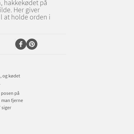
n, hakkekødet på
lde. Her giver
l at holde orden i
, og kødet
.
g posen på
n man fjerne
 siger