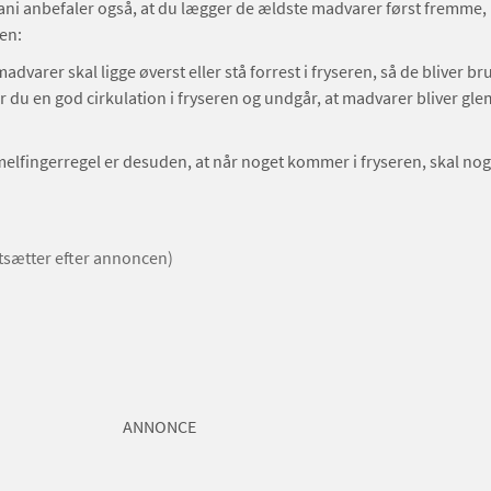
ni anbefaler også, at du lægger de ældste madvarer først fremme,
ren:
dvarer skal ligge øverst eller stå forrest i fryseren, så de bliver bru
 du en god cirkulation i fryseren og undgår, at madvarer bliver glem
lfingerregel er desuden, at når noget kommer i fryseren, skal nog
rtsætter efter annoncen)
ANNONCE