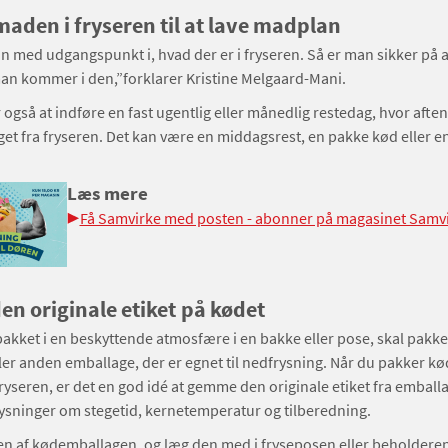
aden i fryseren til at lave madplan
 med udgangspunkt i, hvad der er i fryseren. Så er man sikker på a
an kommer i den,”forklarer Kristine Melgaard-Mani.
 også at indføre en fast ugentlig eller månedlig restedag, hvor aft
get fra fryseren. Det kan være en middagsrest, en pakke kød eller 
Læs mere
Få Samvirke med posten - abonner på magasinet Samv
en originale etiket på kødet
pakket i en beskyttende atmosfære i en bakke eller pose, skal pakke
ler anden emballage, der er egnet til nedfrysning. Når du pakker kø
fryseren, er det en god idé at gemme den originale etiket fra emball
lysninger om stegetid, kernetemperatur og tilberedning.
ten af kødemballagen, og læg den med i fryseposen eller beholderen