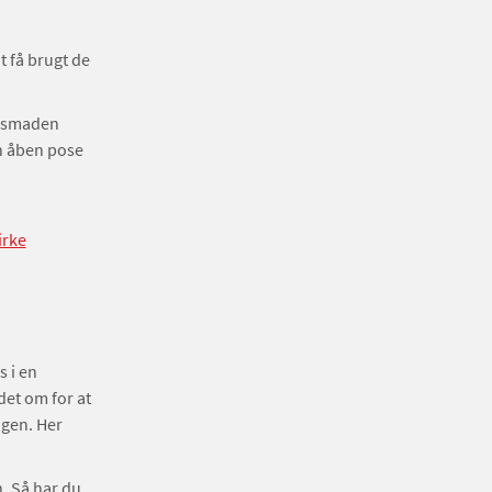
t få brugt de
ensmaden
en åben pose
irke
s i en
det om for at
agen. Her
. Så har du