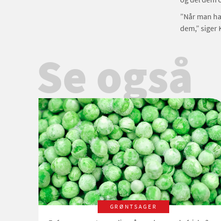
”Når man har
dem,” siger 
Se også
GRØNTSAGER