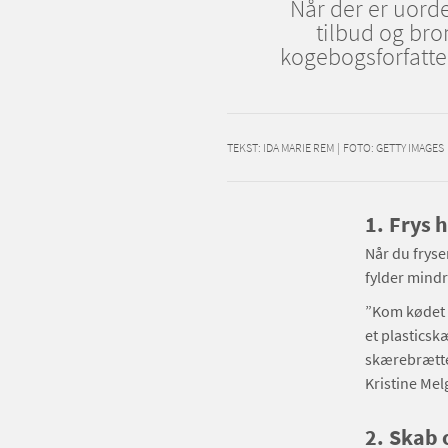
Når der er uord
tilbud og bro
kogebogsforfatter
TEKST:
IDA MARIE REM
|
FOTO: GETTY IMAGES
1.
Frys 
Når du fryse
fylder mindr
”Kom kødet i
et plasticsk
skærebrættet
Kristine Mel
2.
Skab o