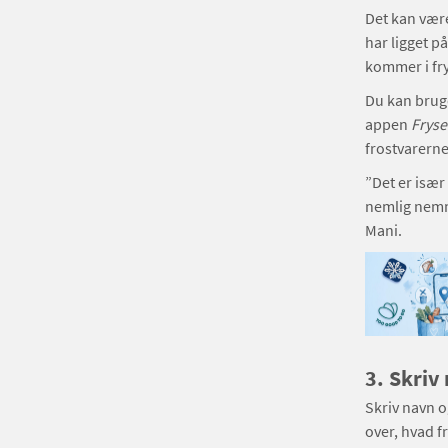
Det kan vær
har ligget på
kommer i fr
Du kan bruge
appen
Fryse
frostvarern
”Det er især 
nemlig nemmer
Mani.
3.
Skriv
Skriv navn o
over, hvad f