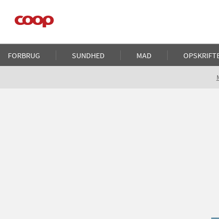
Gå
til
hovedindhold
Main
FORBRUG
SUNDHED
MAD
OPSKRIFT
navigation
Brødkrumme