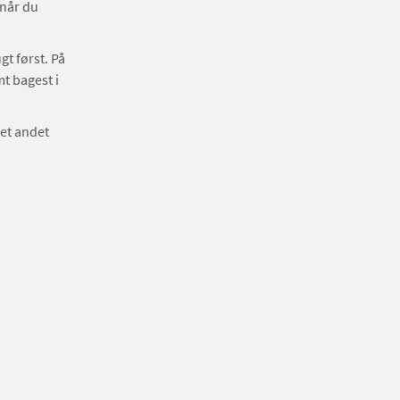
 når du
gt først. På
t bagest i
et andet