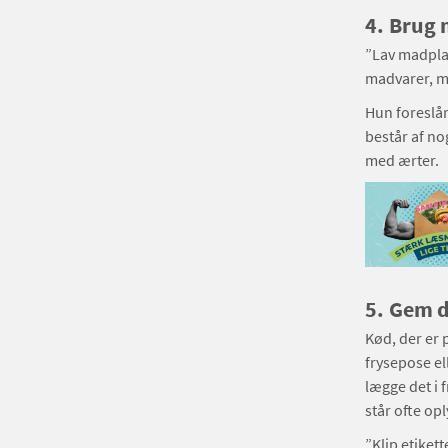
4.
Brug m
”Lav madplan
madvarer, m
Hun foreslår
består af no
med ærter.
5.
Gem d
Kød, der er 
frysepose el
lægge det i 
står ofte op
”Klip etiket