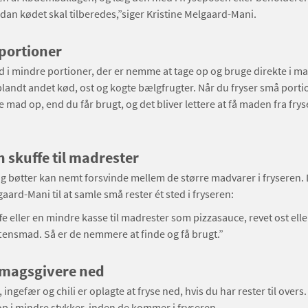
rdan kødet skal tilberedes,”siger Kristine Melgaard-Mani.
 portioner
 i mindre portioner, der er nemme at tage op og bruge direkte i m
landt andet kød, ost og kogte bælgfrugter. Når du fryser små porti
e mad op, end du får brugt, og det bliver lettere at få maden fra frys
 skuffe til madrester
 bøtter kan nemt forsvinde mellem de større madvarer i fryseren. 
gaard-Mani til at samle små rester ét sted i fryseren:
fe eller en mindre kasse til madrester som pizzasauce, revet ost ell
tensmad. Så er de nemmere at finde og få brugt.”
smagsgivere ned
 ingefær og chili er oplagte at fryse ned, hvis du har rester til over
p i mindre stykker, inden de kommer i fryseren.