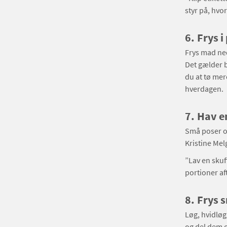
styr på, hvo
6.
Frys i
Frys mad ned
Det gælder b
du at tø mer
hverdagen.
7.
Hav en
Små poser og
Kristine Mel
”Lav en skuf
portioner af
8.
Frys 
Løg, hvidløg,
og del dem o