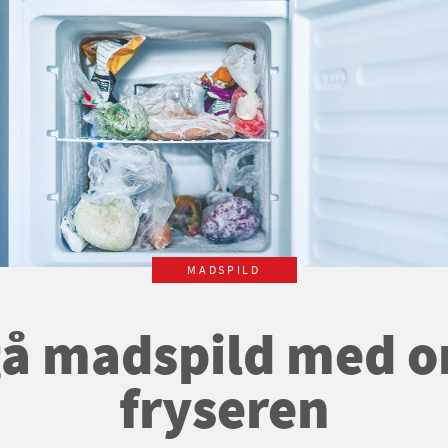
MADSPILD
å madspild med or
fryseren