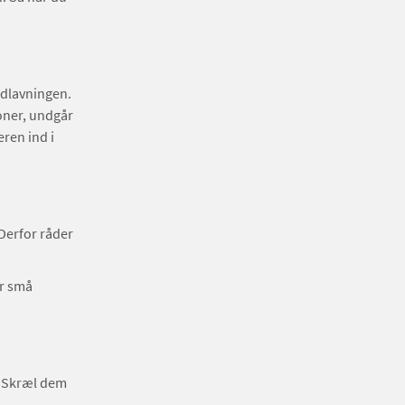
adlavningen.
oner, undgår
eren ind i
Derfor råder
er små
s. Skræl dem