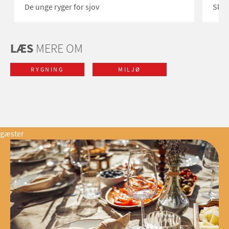
De unge ryger for sjov
Skod
LÆS
MERE OM
RYGNING
MILJØ
gæster