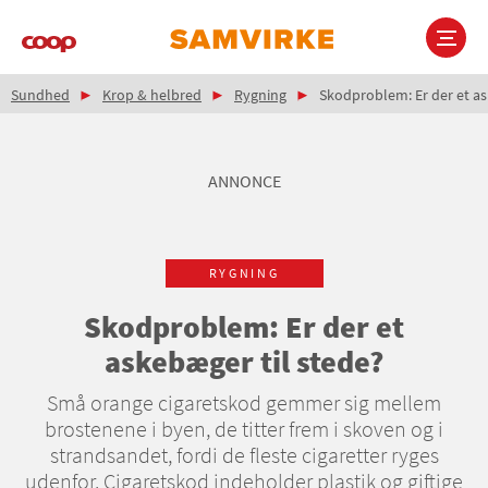
Gå
til
hovedindhold
Brødkrumme
Main
Sundhed
Krop & helbred
Rygning
Skodproblem: Er der et as
navigation
ANNONCE
RYGNING
Skodproblem: Er der et
askebæger til stede?
Små orange cigaretskod gemmer sig mellem
brostenene i byen, de titter frem i skoven og i
strandsandet, fordi de fleste cigaretter ryges
udenfor. Cigaretskod indeholder plastik og giftige