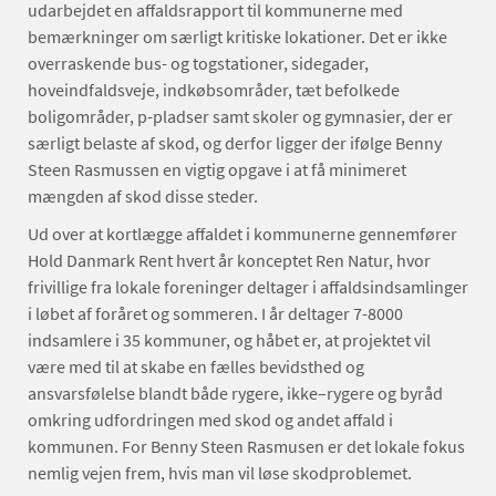
udarbejdet en affaldsrapport til kommunerne med
bemærkninger om særligt kritiske lokationer. Det er ikke
overraskende bus- og togstationer, sidegader,
hoveindfaldsveje, indkøbsområder, tæt befolkede
boligområder, p-pladser samt skoler og gymnasier, der er
særligt belaste af skod, og derfor ligger der ifølge Benny
Steen Rasmussen en vigtig opgave i at få minimeret
mængden af skod disse steder.
Ud over at kortlægge affaldet i kommunerne gennemfører
Hold Danmark Rent hvert år konceptet Ren Natur, hvor
frivillige fra lokale foreninger deltager i affaldsindsamlinger
i løbet af foråret og sommeren. I år deltager 7-8000
indsamlere i 35 kommuner, og håbet er, at projektet vil
være med til at skabe en fælles bevidsthed og
ansvarsfølelse blandt både rygere, ikke–rygere og byråd
omkring udfordringen med skod og andet affald i
kommunen. For Benny Steen Rasmusen er det lokale fokus
nemlig vejen frem, hvis man vil løse skodproblemet.