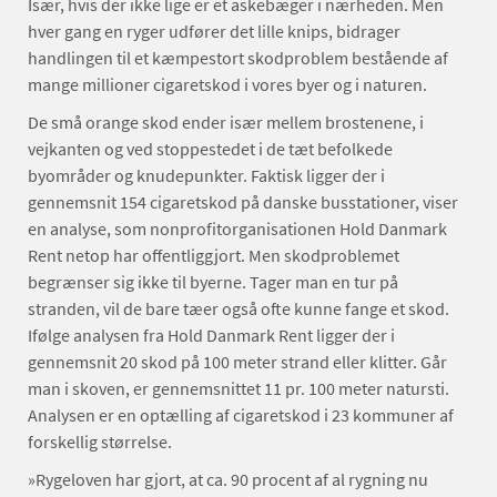
Især, hvis der ikke lige er et askebæger i nærheden. Men
hver gang en ryger udfører det lille knips, bidrager
handlingen til et kæmpestort skodproblem bestående af
mange millioner cigaretskod i vores byer og i naturen.
De små orange skod ender især mellem brostenene, i
vejkanten og ved stoppestedet i de tæt befolkede
byområder og knudepunkter. Faktisk ligger der i
gennemsnit 154 cigaretskod på danske busstationer, viser
en analyse, som nonprofitorganisationen Hold Danmark
Rent netop har offentliggjort. Men skodproblemet
begrænser sig ikke til byerne. Tager man en tur på
stranden, vil de bare tæer også ofte kunne fange et skod.
Ifølge analysen fra Hold Danmark Rent ligger der i
gennemsnit 20 skod på 100 meter strand eller klitter. Går
man i skoven, er gennemsnittet 11 pr. 100 meter natursti.
Analysen er en optælling af cigaretskod i 23 kommuner af
forskellig størrelse.
»Rygeloven har gjort, at ca. 90 procent af al rygning nu