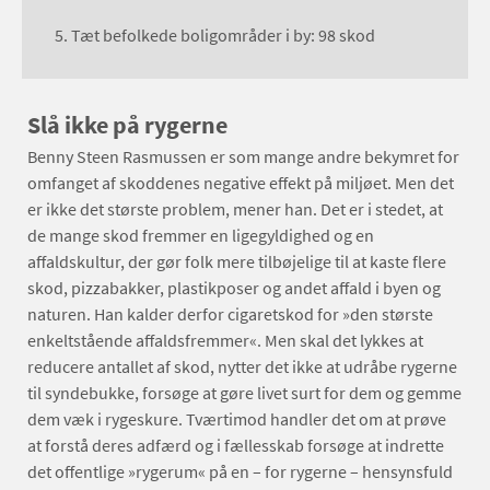
5. Tæt befolkede boligområder i by: 98 skod
Slå ikke på rygerne
Benny Steen Rasmussen er som mange andre bekymret for
omfanget af skoddenes negative effekt på miljøet. Men det
er ikke det største problem, mener han. Det er i stedet, at
de mange skod fremmer en ligegyldighed og en
affaldskultur, der gør folk mere tilbøjelige til at kaste flere
skod, pizzabakker, plastikposer og andet affald i byen og
naturen. Han kalder derfor cigaretskod for »den største
enkeltstående affaldsfremmer«. Men skal det lykkes at
reducere antallet af skod, nytter det ikke at udråbe rygerne
til syndebukke, forsøge at gøre livet surt for dem og gemme
dem væk i rygeskure. Tværtimod handler det om at prøve
at forstå deres adfærd og i fællesskab forsøge at indrette
det offentlige »rygerum« på en – for rygerne – hensynsfuld