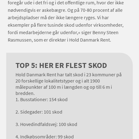
foregår ude i det fri og i det offentlige rum, hvor der ikke
nødvendigvis er askebægre. Og på 70-80 procent af alle
arbejdspladser må der ikke længere ryges. Vi har
eksempler på flere tusinde skod udenfor virksomheder,
fordi medarbejderne går udenfor,« siger Benny Steen
Rasmussen, som er direktør i Hold Danmark Rent.
TOP 5: HER ER FLEST SKOD
Hold Danmark Rent har talt skod i 23 kommuner på
20 forskellige lokalitetstyper og i alt 1900
målepunkter af 100 m i længden og op till 6 m i
bredden.
1. Busstationer: 154 skod
2. Sidegader: 101 skod
3. Hovedindfaldsvej: 100 skod
4. Indkøbsområder: 99 skod