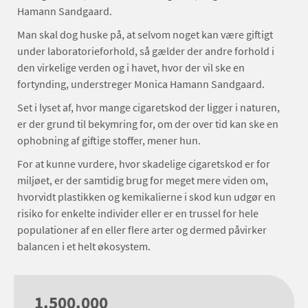
Hamann Sandgaard.
Man skal dog huske på, at selvom noget kan være giftigt
under laboratorieforhold, så gælder der andre forhold i
den virkelige verden og i havet, hvor der vil ske en
fortynding, understreger Monica Hamann Sandgaard.
Set i lyset af, hvor mange cigaretskod der ligger i naturen,
er der grund til bekymring for, om der over tid kan ske en
ophobning af giftige stoffer, mener hun.
For at kunne vurdere, hvor skadelige cigaretskod er for
miljøet, er der samtidig brug for meget mere viden om,
hvorvidt plastikken og kemikalierne i skod kun udgør en
risiko for enkelte individer eller er en trussel for hele
populationer af en eller flere arter og dermed påvirker
balancen i et helt økosystem.
1.500.000