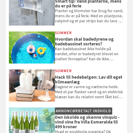
Smart tip: Vand planterne, mens
du er på ferie
Planter og blomster har brug for vand,
mens du er på ferie. Med en plastpose,
vatpind og et par strips kan du lave dit
eget vandingssystem, så du slipper for
at bede naboen om at vande eller
SOMMER
komme hjem til døde planter
Hvordan skal badedyrene og
badebassinet sorteres?
Kan badebassinet ikke holde på
vandet, eller er badedyret blevet en
slatten fornøjelse? Kan de ikke
repareres, skal du være særligt
opmærksom, når du smider
SOMMER
badebassinet eller et badedyr ud
Hack til hedebølgen: Lav dit eget
klimaanlæg
Dagene er varme og nætterne hede.
Med et par flasker vand og en elektrisk
blæser kan du relativt nemt fået koldt
pust, når der er varmt ude og inde. Klik
og se, hvordan du gør
ANNONCØRBETALT INDHOLD
Den iskolde og skønne vinquiz -
vind vine fra Viña Esmeralda til
499 kroner
Hvad er posidonia oceanica? Og