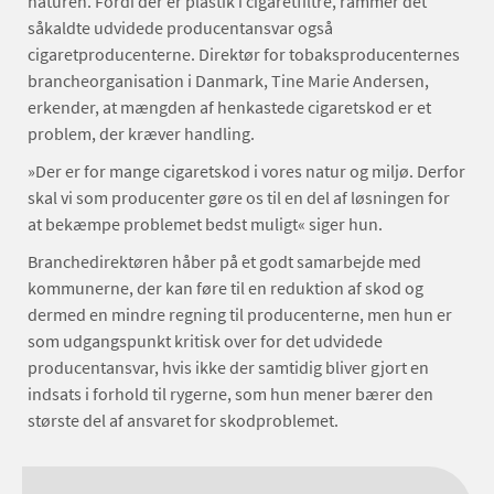
naturen. Fordi der er plastik i cigaretfiltre, rammer det
såkaldte udvidede producentansvar også
cigaretproducenterne. Direktør for tobaksproducenternes
brancheorganisation i Danmark, Tine Marie Andersen,
erkender, at mængden af henkastede cigaretskod er et
problem, der kræver handling.
»Der er for mange cigaretskod i vores natur og miljø. Derfor
skal vi som producenter gøre os til en del af løsningen for
at bekæmpe problemet bedst muligt« siger hun.
Branchedirektøren håber på et godt samarbejde med
kommunerne, der kan føre til en reduktion af skod og
dermed en mindre regning til producenterne, men hun er
som udgangspunkt kritisk over for det udvidede
producentansvar, hvis ikke der samtidig bliver gjort en
indsats i forhold til rygerne, som hun mener bærer den
største del af ansvaret for skodproblemet.