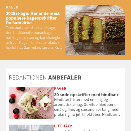
baconelskere
KAGER
2025 i kage: Her er de mest
populære kageopskrifter
fra Samvirke
Transportabel citronsandkage,
den traditionelle banankage,
romkugler, snitter og kanelsnegle i
airfryer. Kager har en stor plads i
hjertet hos Samvirkes læsere. Kig
med og se alle favoritterne fra
2025
REDAKTIONEN
ANBEFALER
KAGER
30 søde opskrifter med hindbær
Hindbær frister med en liflig og
aromatisk smag. De vilde hindbær er
små og fine, og sæsonen er lang med
plukning fra juli til oktober. Hindbær
kan spises direkte fra busken, eller du
kan bruge dine hindbær i alt fra
LIFEHACK
bagværk og salater til is og syltning.