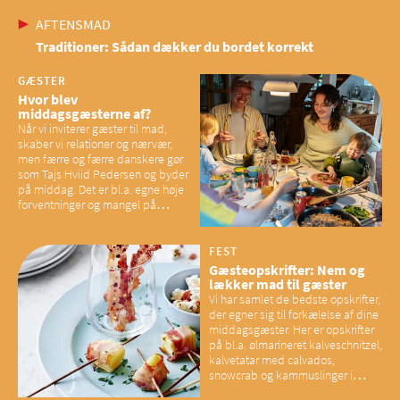
AFTENSMAD
Traditioner: Sådan dækker du bordet korrekt
GÆSTER
Hvor blev
middagsgæsterne af?
Når vi inviterer gæster til mad,
skaber vi relationer og nærvær,
men færre og færre danskere gør
som Tajs Hviid Pedersen og byder
på middag. Det er bl.a. egne høje
forventninger og mangel på
overskud, der spænder ben,
mener eksperter – og det kan
have konsekvenser for vores
FEST
sociale fællesskaber
Gæsteopskrifter: Nem og
lækker mad til gæster
Vi har samlet de bedste opskrifter,
der egner sig til forkælelse af dine
middagsgæster. Her er opskrifter
på bl.a. ølmarineret kalveschnitzel,
kalvetatar med calvados,
snowcrab og kammuslinger i
brunet citronsmør og snacks til