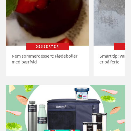
DESSERTER
LI
Nem sommerdessert: Flødeboller
Smart tip: Vand
med bærfyld
er på ferie