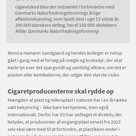
cigaretskod blev der indsamlet i forbindelse med
Danmarks Naturfredningsforenings årlige
affaldsindsamling, som fandt sted i uge 13 sidste år.
200.000 danskere deltog, heraf 150.000 skolebørn.
Kilde: Danmarks Naturfredningsforening
Monica Hamann Sandgaard og hendes kolleger er netop
gået i gang med et forsøg på snegle og krebsdyr, der skal
kaste lys over det spørgsmål og samtidig afklare, om det er
plasten eller kemikalierne, der udgør den største risiko.
Cigaretproducenterne skal rydde op
Mængden af plast og mikroplast i naturen har i en årrække
vakt bekymring – ikke bare herhjemme, men også
internationalt. Derfor har EU har vedtaget et direktiv, der
betyder, at producenter af engangsplast senest fra 2023
selv skal være med til at forhindre, at plastikken ender i