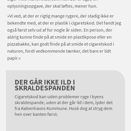
oplysningsopgave, der skal løftes, mener hun.
»Vi ved, at der er rigtig mange rygere, der stadig ikke er
bekendte med, at der er plastik i cigaretskod. Det fandt jeg
også først selv ud af for nogle år siden. En person, der
aldrig kunne finde på at smide en plastikpose eller en
pizzabakke, kan godt finde på at smide et cigaretskod i
naturen, fordi vedkommende tænker, det bare er lidt
papir.«
DER GÅR IKKE ILD I
SKRALDESPANDEN
Cigaretskod kan uden problemer ryge i byens
skraldespande, uden at der går ild i dem, lyder det
fra Københavns Kommune. Husk dog at stryg dem
hen over kanten først.