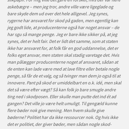
askebægre – men jeg tror, andre ville være ligeglade og
bare skyde dem ud over det hele alligevel. Jeg synes,
rygerne har ansvaret for skod på gaden, men egentlig kan
jeg godt lide, at producenterne også har noget ansvar – de
har sgu så mange penge. Jeg er bare ikke sikker på, at jeg
synes, det er helt fair. Det er lidt det samme, som at staten
ikke har ansvaret for, at folk får en god uddannelse, det er
folks eget ansvar, men staten skal stadig varetage det. Hvis
man pålægger producenterne noget af ansvaret, sådan at
de enten kan lade være med at lave filtre eller betale nogle
penge, så får de et valg, og så tvinger man dem jo også til at
innovere. Pant på skod er umiddelbart en o.k. idé, men skal
det så være efter vægt? Så kan folk jo bare smugle andre
ting ned i skodposen. Eller skulle man putte det ind ét ad
gangen? Det ville jo være helt umuligt. Til gengæld kunne
flere bøder nok give mening. Men hvem skulle give
bøderne? Politiet har da ikke ressourcer nok. Og hvis ikke
det er politiet, der giver bøder, men sådan nogle skod-