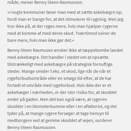
måde, mener Benny Steen Rasmussen.
»I nogle kommuner tøver man med at sætte askebægre op,
fordi man er bange for, at det stimulerer til rygning. Men jeg
tror ikke på, at der ryges mere, hvis man hjælper rygerne
med at komme af med deres skod. Tværtimod sviner de
bare mere, hvis man ikke gør det.«
Benny Steen Rasmusen ønsker ikke at tæppebombe landet
med askebægre. Det handler i stedet om at opsætte
tilstrækkeligt med askebægre på strategisk fornuftige
steder. Mange smider f.eks. et skod, lige når de når et
rygeforbudsområde eller en smøgs tid efter, at de har
forladt et område med rygeforbud. Hvis ikke der er et
askebæger i nærheden, er der stor risiko for, at skoddet
ender på gaden. Men det kan også være, at rygeren
skodder i en blomsterkumme eller i en afløbsrist, og det
tyder på, at mange rygere forsøger at tage hensyn til
medborgere ved at gemme skoddet af vejen, vurderer
Benny Steen Rasmussen.