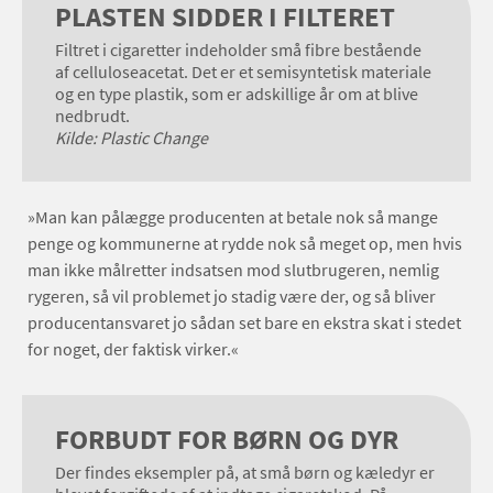
PLASTEN SIDDER I FILTERET
Filtret i cigaretter indeholder små fibre bestående
af celluloseacetat. Det er et semisyntetisk materiale
og en type plastik, som er adskillige år om at blive
nedbrudt.
Kilde: Plastic Change
»Man kan pålægge producenten at betale nok så mange
penge og kommunerne at rydde nok så meget op, men hvis
man ikke målretter indsatsen mod slutbrugeren, nemlig
rygeren, så vil problemet jo stadig være der, og så bliver
producentansvaret jo sådan set bare en ekstra skat i stedet
for noget, der faktisk virker.«
FORBUDT FOR BØRN OG DYR
Der findes eksempler på, at små børn og kæledyr er