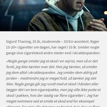
Sigurd Thaning, 25 år, studerende – SOSU-assistent. Ryger
15-20+ cigaretter om dagen, har røget i 10 år. Smider nogle
gange sine cigaretskod andre steder end i skraldespanden:
»Nogle gange smider jeg et skod i en vejrist, men så er det
fordi, jeg ikke tænker over det. Hvis jeg tænker, så smider
jeg dem altid i skraldespanden. Jeg smider dem aldrig på
jorden – medmindre jeg er meget fuld, så tænker jeg slet
ikke. Nogle gange går jeg rundt med et skod i hånden eller
lægger det i en tom cigaretpakke, men jeg ville ikke putte et
skod i pakken, hvis der stadig var flere cigaretter i. Jeg har
meget nemmere ved at smide et skod end for eksempel
slikpapir. For mig ville det gøre en forskel, hvis der var flere