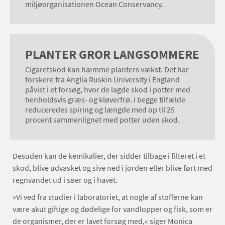
miljøorganisationen Ocean Conservancy.
PLANTER GROR LANGSOMMERE
Cigaretskod kan hæmme planters vækst. Det har
forskere fra Anglia Ruskin University i England
påvist i et forsøg, hvor de lagde skod i potter med
henholdsvis græs- og kløverfrø. I begge tilfælde
reduceredes spiring og længde med op til 25
procent sammenlignet med potter uden skod.
Desuden kan de kemikalier, der sidder tilbage i filteret i et
skod, blive udvasket og sive ned i jorden eller blive ført med
regnvandet ud i søer og i havet.
»Vi ved fra studier i laboratoriet, at nogle af stofferne kan
være akut giftige og dødelige for vandlopper og fisk, som er
de organismer, der er lavet forsøg med,« siger Monica