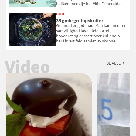
hvilken medalje har Viña Esmeralda
White fået ved Mundus vini i 2026? Gæt
med i Samvirkes skønne vinquiz, hvor
GRILL
du kan vinde 6 flasker vin fra Viña
35 gode grillopskrifter
Esmeralda. Konkurrencen slutter 1.
Grillmad er god mad. Man kan med ren
september 2026.
samvittighed lave både forret,
hovedret og dessert over kullene. Vi
har i hvert fald samlet 35 skønne
forslag til en sommeraften i grillens
tegn.
Video
SE ALLE