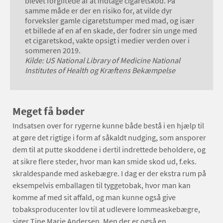
blevet forgiftede af at indtage cigaretskod. På
samme måde er der en risiko for, at vilde dyr
forveksler gamle cigaretstumper med mad, og især
et billede af en af en skade, der fodrer sin unge med
et cigaretskod, vakte opsigt i medier verden over i
sommeren 2019.
Kilde: US National Library of Medicine National
Institutes of Health og Kræftens Bekæmpelse
Meget få bøder
Indsatsen over for rygerne kunne både bestå i en hjælp til
at gøre det rigtige i form af såkaldt nudging, som ansporer
dem til at putte skoddene i dertil indrettede beholdere, og
at sikre flere steder, hvor man kan smide skod ud, f.eks.
skraldespande med askebægre. I dag er der ekstra rum på
eksempelvis emballagen til tyggetobak, hvor man kan
komme af med sit affald, og man kunne også give
tobaksproducenter lov til at udlevere lommeaskebægre,
siger Tine Marie Andersen. Men der er også en