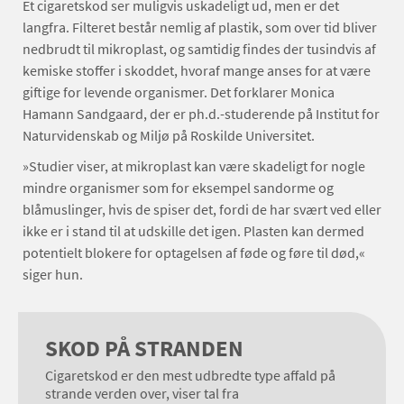
Et cigaretskod ser muligvis uskadeligt ud, men er det
langfra. Filteret består nemlig af plastik, som over tid bliver
nedbrudt til mikroplast, og samtidig findes der tusindvis af
kemiske stoffer i skoddet, hvoraf mange anses for at være
giftige for levende organismer. Det forklarer Monica
Hamann Sandgaard, der er ph.d.-studerende på Institut for
Naturvidenskab og Miljø på Roskilde Universitet.
»Studier viser, at mikroplast kan være skadeligt for nogle
mindre organismer som for eksempel sandorme og
blåmuslinger, hvis de spiser det, fordi de har svært ved eller
ikke er i stand til at udskille det igen. Plasten kan dermed
potentielt blokere for optagelsen af føde og føre til død,«
siger hun.
SKOD PÅ STRANDEN
Cigaretskod er den mest udbredte type affald på
strande verden over, viser tal fra