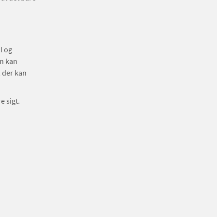
l og
en kan
, der kan
e sigt.