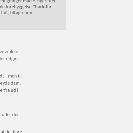
enligninger man e-cigaretter
obaksforebyggelse Charlotta
luft, tilføjer hun.
er er ikke
fer udgør
t – men til
dbryde dem.
rfra ud i
toffer der
at det bare