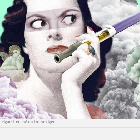
 e-cigaretter, må du tro om igen.