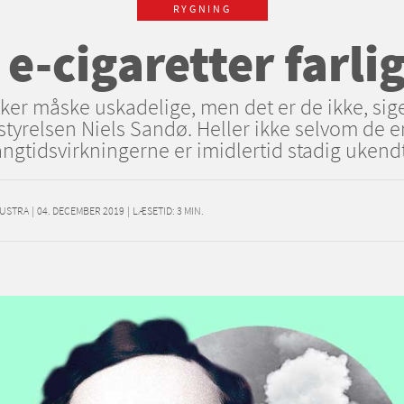
RYGNING
 e-cigaretter farli
irker måske uskadelige, men det er de ikke, sig
yrelsen Niels Sandø. Heller ikke selvom de er 
ngtidsvirkningerne er imidlertid stadig ukend
LUSTRA
|
04. DECEMBER 2019
|
LÆSETID:
3
MIN.