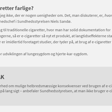
retter farlige?
r jeg ikke, der er nogen uenigheder om. Det, man diskuterer, er,
hvor
nhedschef i Sundhedsstyrelsen Niels Sandø.
 til traditionelle cigaretter, hvor man har solid dokumentation for
gerne, så er e-cigaretter så nyt et produkt, at langtidseffekterne sta
 er imidlertid foretaget studier, der tyder på, at brug af e-cigarette
or udviklingen af lungesygdom og hjerte-kar-sygdom.
AK
kerhed om mulige helbredsmæssige konsekvenser ved brugen af e-c
på lang sigt – anbefaler Sundhedsstyrelsen, at man ikke bruger e-ci