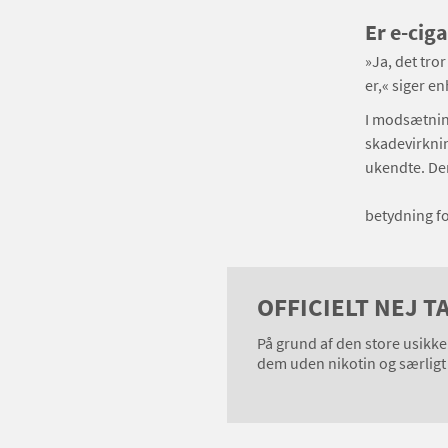
Er e-ciga
»Ja, det tro
er,« siger e
I modsætning
skadevirknin
ukendte. Der
betydning f
OFFICIELT NEJ T
På grund af den store usik
dem uden nikotin og særligt 