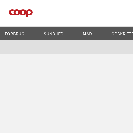
Gå
til
hovedindhold
Main
FORBRUG
SUNDHED
MAD
OPSKRIFT
navigation
Brødkrumme