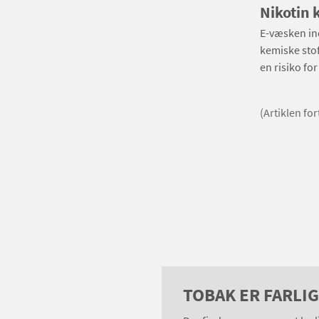
Nikotin 
E-væsken ind
kemiske stof
en risiko for
(Artiklen fo
TOBAK ER FARLI