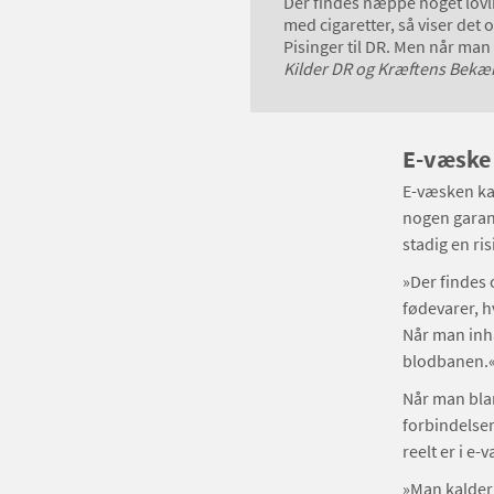
Der findes næppe noget lovl
med cigaretter, så viser det 
Pisinger til DR. Men når man
Kilder DR og Kræftens Bek
E-væske 
E-væsken kan
nogen garant
stadig en ris
»Der findes 
fødevarer, h
Når man inha
blodbanen.
Når man bla
forbindelser
reelt er i e-
»Man kalder 