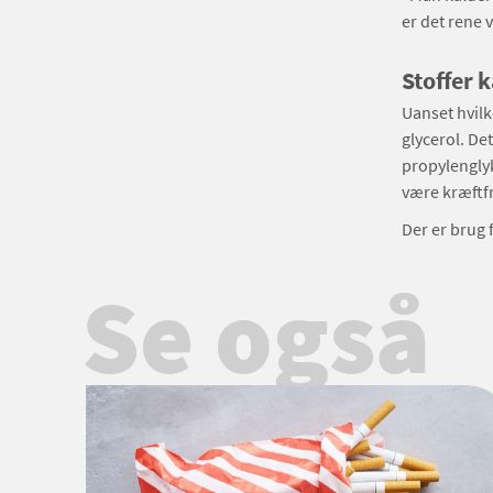
er det rene 
Stoffer 
Uanset hvilk
glycerol. De
propylenglyk
være kræftf
Der er brug 
Se også