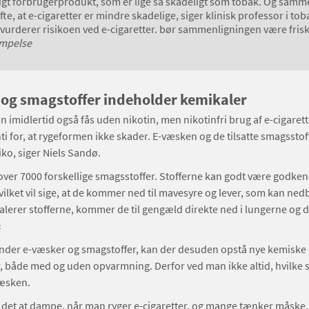
igt forbrugerprodukt, som er lige så skadeligt som tobak. Og samm
ofte, at e-cigaretter er mindre skadelige, siger klinisk professor i t
 vurderer risikoen ved e-cigaretter. bør sammenligningen være frisk 
æmpelse
og smagstoffer indeholder kemikaler
 imidlertid også fås uden nikotin, men nikotinfri brug af e-cigarett
i for, at rygeformen ikke skader. E-væsken og de tilsatte smagsstof
iko, siger Niels Sandø.
over 7000 forskellige smagsstoffer. Stofferne kan godt være godkend
vilket vil sige, at de kommer ned til mavesyre og lever, som kan ne
lerer stofferne, kommer de til gengæld direkte ned i lungerne og de
«
nder e-væsker og smagstoffer, kan der desuden opstå nye kemiske
, både med og uden opvarmning. Derfor ved man ikke altid, hvilke s
væsken.
det at dampe, når man ryger e-cigaretter, og mange tænker måske, 