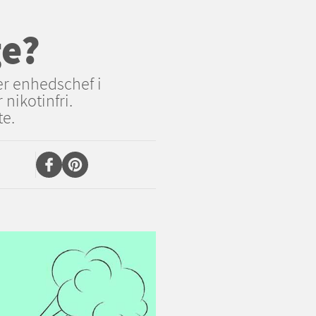
ge?
er enhedschef i
nikotinfri.
te.