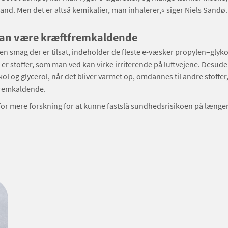
vand. Men det er altså kemikalier, man inhalerer,« siger Niels Sandø.
kan være kræftfremkaldende
en smag der er tilsat, indeholder de fleste e-væsker propylen–glyko
t er stoffer, som man ved kan virke irriterende på luftvejene. Desud
ol og glycerol, når det bliver varmet op, omdannes til andre stoffer
remkaldende.
for mere forskning for at kunne fastslå sundhedsrisikoen på længer