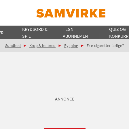
KRYDSORD &
TEGN
QUIZ OG
ER
SPIL
ABONNEMENT
KONKURR
Sundhed
Krop & helbred
Rygning
Er e-cigaretter farlige?
ANNONCE