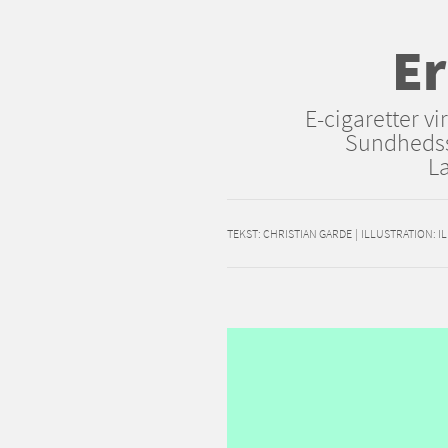
Er
E-cigaretter v
Sundhedsst
La
TEKST:
CHRISTIAN GARDE
|
ILLUSTRATION: I