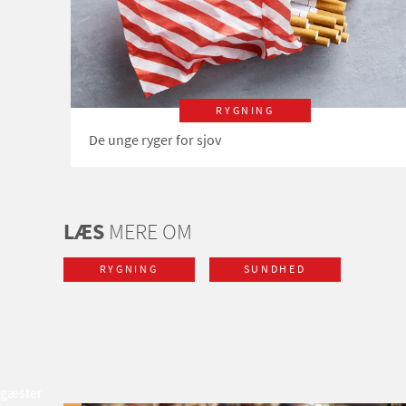
RYGNING
De unge ryger for sjov
LÆS
MERE OM
RYGNING
SUNDHED
gæster