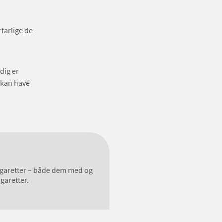
farlige de
dig er
r kan have
igaretter – både dem med og
garetter.