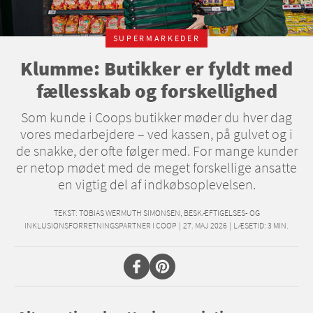
SUPERMARKEDER
Klumme: Butikker er fyldt med
fællesskab og forskellighed
Som kunde i Coops butikker møder du hver dag
vores medarbejdere – ved kassen, på gulvet og i
de snakke, der ofte følger med. For mange kunder
er netop mødet med de meget forskellige ansatte
en vigtig del af indkøbsoplevelsen.
TEKST:
TOBIAS WERMUTH SIMONSEN, BESKÆFTIGELSES- OG
INKLUSIONSFORRETNINGSPARTNER I COOP
|
27. MAJ 2026
|
LÆSETID:
3
MIN.