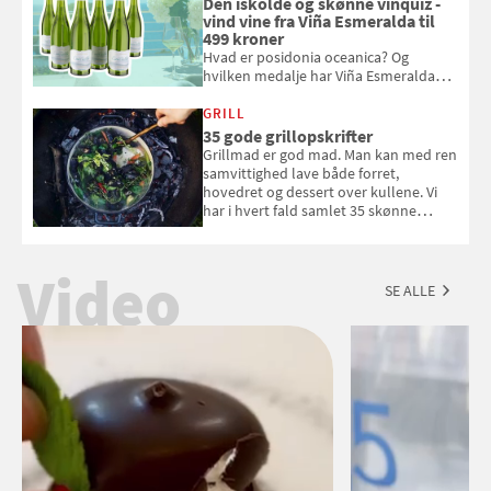
Den iskolde og skønne vinquiz -
vind vine fra Viña Esmeralda til
499 kroner
Hvad er posidonia oceanica? Og
hvilken medalje har Viña Esmeralda
White fået ved Mundus vini i 2026? Gæt
med i Samvirkes skønne vinquiz, hvor
GRILL
du kan vinde 6 flasker vin fra Viña
35 gode grillopskrifter
Esmeralda. Konkurrencen slutter 1.
Grillmad er god mad. Man kan med ren
september 2026.
samvittighed lave både forret,
hovedret og dessert over kullene. Vi
har i hvert fald samlet 35 skønne
forslag til en sommeraften i grillens
tegn.
Video
SE ALLE