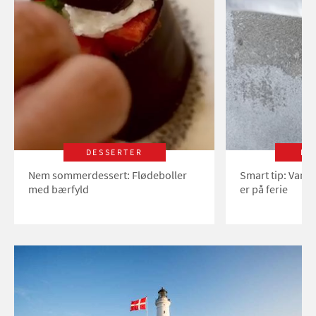
DESSERTER
LI
Nem sommerdessert: Flødeboller
Smart tip: Vand
med bærfyld
er på ferie