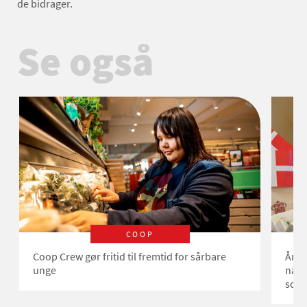
de bidrager.
Se også
COOP
Coop Crew gør fritid til fremtid for sårbare
Året
unge
nå at
scan