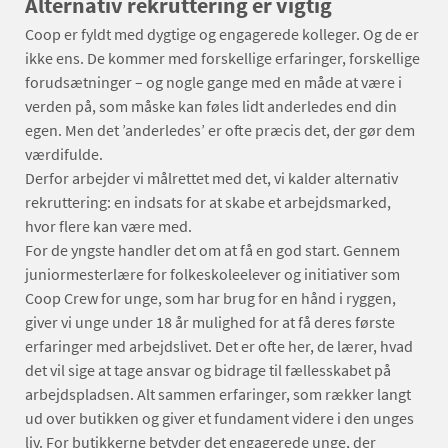
Alternativ rekruttering er vigtig
Coop er fyldt med dygtige og engagerede kolleger. Og de er
ikke ens. De kommer med forskellige erfaringer, forskellige
forudsætninger – og nogle gange med en måde at være i
verden på, som måske kan føles lidt anderledes end din
egen. Men det ’anderledes’ er ofte præcis det, der gør dem
værdifulde.
Derfor arbejder vi målrettet med det, vi kalder alternativ
rekruttering: en indsats for at skabe et arbejdsmarked,
hvor flere kan være med.
For de yngste handler det om at få en god start. Gennem
juniormesterlære for folkeskoleelever og initiativer som
Coop Crew for unge, som har brug for en hånd i ryggen,
giver vi unge under 18 år mulighed for at få deres første
erfaringer med arbejdslivet. Det er ofte her, de lærer, hvad
det vil sige at tage ansvar og bidrage til fællesskabet på
arbejdspladsen. Alt sammen erfaringer, som rækker langt
ud over butikken og giver et fundament videre i den unges
liv. For butikkerne betyder det engagerede unge, der