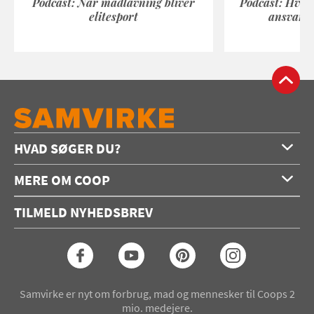
Podcast: Når madlavning bliver
Podcast: Hvad
elitesport
ansvarli
HVAD SØGER DU?
Forside
MERE OM COOP
Opskrifter
Om os
Konkurrencer
TILMELD NYHEDSBREV
Annoncering
Podcast
Coop.dk
Video
Coop medlem
Arkiv
Seneste Samvirke-magasin
Samvirke er nyt om forbrug, mad og mennesker til Coops 2
mio. medejere.