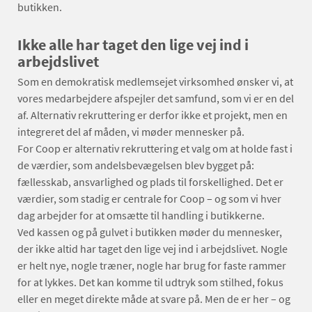
butikken.
Ikke alle har taget den lige vej ind i
arbejdslivet
Som en demokratisk medlemsejet virksomhed ønsker vi, at
vores medarbejdere afspejler det samfund, som vi er en del
af. Alternativ rekruttering er derfor ikke et projekt, men en
integreret del af måden, vi møder mennesker på.
For Coop er alternativ rekruttering et valg om at holde fast i
de værdier, som andelsbevægelsen blev bygget på:
fællesskab, ansvarlighed og plads til forskellighed. Det er
værdier, som stadig er centrale for Coop – og som vi hver
dag arbejder for at omsætte til handling i butikkerne.
Ved kassen og på gulvet i butikken møder du mennesker,
der ikke altid har taget den lige vej ind i arbejdslivet. Nogle
er helt nye, nogle træner, nogle har brug for faste rammer
for at lykkes. Det kan komme til udtryk som stilhed, fokus
eller en meget direkte måde at svare på. Men de er her – og