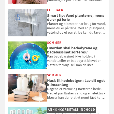
plukning fra juli til oktober. Hindbær
kan spises direkte fra busken, eller du
kan bruge dine hindbær i alt fra
LIFEHACK
bagværk og salater til is og syltning.
Smart tip: Vand planterne, mens
du er på ferie
Planter og blomster har brug for vand,
mens du er på ferie. Med en plastpose,
vatpind og et par strips kan du lave dit
eget vandingssystem, så du slipper for
at bede naboen om at vande eller
SOMMER
komme hjem til døde planter
Hvordan skal badedyrene og
badebassinet sorteres?
Kan badebassinet ikke holde på
vandet, eller er badedyret blevet en
slatten fornøjelse? Kan de ikke
repareres, skal du være særligt
opmærksom, når du smider
SOMMER
badebassinet eller et badedyr ud
Hack til hedebølgen: Lav dit eget
klimaanlæg
Dagene er varme og nætterne hede.
Med et par flasker vand og en elektrisk
blæser kan du relativt nemt fået koldt
pust, når der er varmt ude og inde. Klik
og se, hvordan du gør
ANNONCØRBETALT INDHOLD