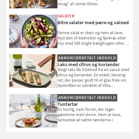
smag" af Jamie Oliver.
SALATER
Bitre salater med pære og valnød
Denne salat er skøn og nem at lave.
Nyd den til kødretter og fjerkræ, eller
top med lidt kogte bælgfrugter eller
en rest kylling, og nyd den som et let,
selvstændigt måltid. Opskriften er fra
ANNONCØRBETALT INDHOLD
Louisa Lorangs kogebog "Salat".
Laks med citrus og koriander
Stegt laks får friskhed fra en sauce med
citrus og koriander. En enkel, farverig
ret, der passer godt til et glas frisk vin.
Opskriften er udviklet af Viña
Esmeralda.
ANNONCØRBETALT INDHOLD
Tuntartar
En hurtig, nem forret, der tager
gæsterne med storm. Nem at lave,
fantastisk at sætte tænderne i