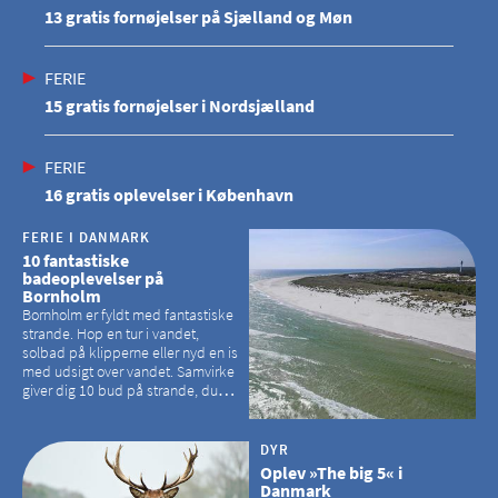
13 gratis fornøjelser på Sjælland og Møn
FERIE
15 gratis fornøjelser i Nordsjælland
FERIE
16 gratis oplevelser i København
FERIE I DANMARK
10 fantastiske
badeoplevelser på
Bornholm
Bornholm er fyldt med fantastiske
strande. Hop en tur i vandet,
solbad på klipperne eller nyd en is
med udsigt over vandet. Samvirke
giver dig 10 bud på strande, du
kan besøge på Bornholm
DYR
Oplev »The big 5« i
Danmark