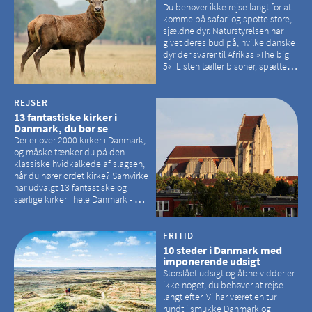
Du behøver ikke rejse langt for at
komme på safari og spotte store,
sjældne dyr. Naturstyrelsen har
givet deres bud på, hvilke danske
dyr der svarer til Afrikas »The big
5«. Listen tæller bisoner, spættede
sæler, vilde heste, krondyr og
havørne.
REJSER
13 fantastiske kirker i
Danmark, du bør se
Der er over 2000 kirker i Danmark,
og måske tænker du på den
klassiske hvidkalkede af slagsen,
når du hører ordet kirke? Samvirke
har udvalgt 13 fantastiske og
særlige kirker i hele Danmark - og
der er langt mellem den klassiske,
hvidkalkede kirke. Se et bud på,
hvilke kirker, der er en omvej værd
FRITID
10 steder i Danmark med
imponerende udsigt
Storslået udsigt og åbne vidder er
ikke noget, du behøver at rejse
langt efter. Vi har været en tur
rundt i smukke Danmark og