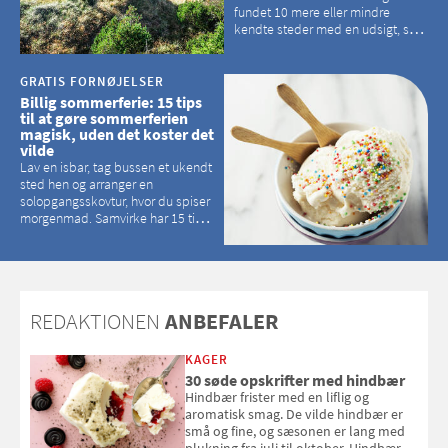
fundet 10 mere eller mindre
kendte steder med en udsigt, som
kan tage pusten fra de fleste
GRATIS FORNØJELSER
Billig sommerferie: 15 tips
til at gøre sommerferien
magisk, uden det koster det
vilde
Lav en isbar, tag bussen et ukendt
sted hen og arranger en
solopgangsskovtur, hvor du spiser
morgenmad. Samvirke har 15 tips
til, hvordan du kan have en
magisk ferie, uden at det koster
dig det vilde
REDAKTIONEN
ANBEFALER
KAGER
30 søde opskrifter med hindbær
Hindbær frister med en liflig og
aromatisk smag. De vilde hindbær er
små og fine, og sæsonen er lang med