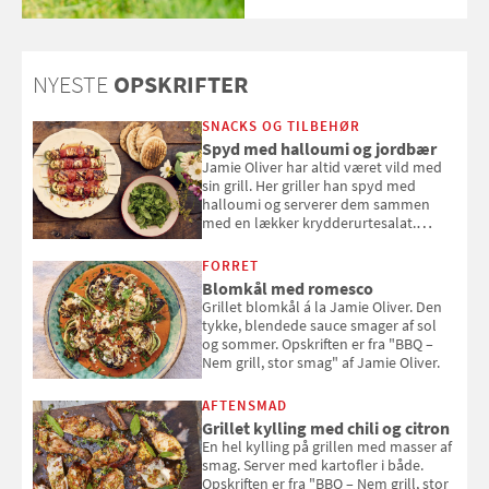
NYESTE
OPSKRIFTER
SNACKS OG TILBEHØR
Spyd med halloumi og jordbær
Jamie Oliver har altid været vild med
sin grill. Her griller han spyd med
halloumi og serverer dem sammen
med en lækker krydderurtesalat.
Opskriften er fra “BBQ – Nem grill, stor
smag" af Jamie Oliver.
FORRET
Blomkål med romesco
Grillet blomkål á la Jamie Oliver. Den
tykke, blendede sauce smager af sol
og sommer. Opskriften er fra "BBQ –
Nem grill, stor smag" af Jamie Oliver.
AFTENSMAD
Grillet kylling med chili og citron
En hel kylling på grillen med masser af
smag. Server med kartofler i både.
Opskriften er fra "BBQ – Nem grill, stor