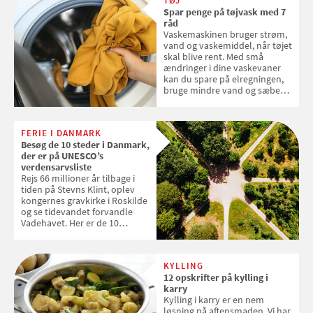
TØJ
Spar penge på tøjvask med 7
råd
Vaskemaskinen bruger strøm,
vand og vaskemiddel, når tøjet
skal blive rent. Med små
ændringer i dine vaskevaner
kan du spare på elregningen,
bruge mindre vand og sæbe
og forlænge vaskemaskinens
levetid. Samvirke har samlet 7
enkle råd til at spare penge på
FERIE I DANMARK
tøjvasken
Besøg de 10 steder i Danmark,
der er på UNESCO’s
verdensarvsliste
Rejs 66 millioner år tilbage i
tiden på Stevns Klint, oplev
kongernes gravkirke i Roskilde
og se tidevandet forvandle
Vadehavet. Her er de 10
danske steder på UNESCO's
verdensarvsliste
KYLLING
12 opskrifter på kylling i
karry
Kylling i karry er en nem
løsning på aftensmaden. Vi har