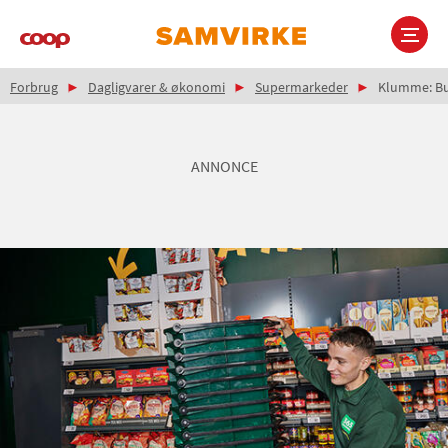
Gå
til
hovedindhold
Brødkrumme
Main
Forbrug
Dagligvarer & økonomi
Supermarkeder
Klumme: But
navigation
ANNONCE