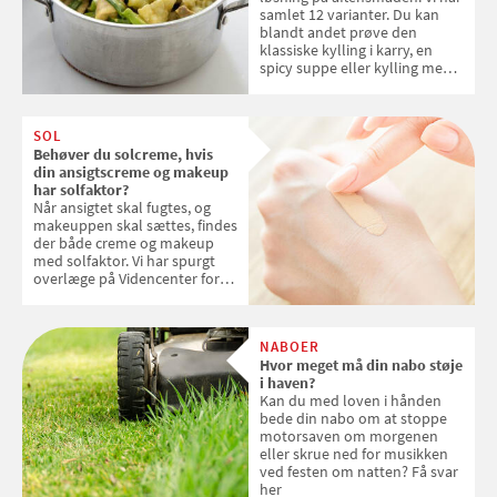
samlet 12 varianter. Du kan
blandt andet prøve den
klassiske kylling i karry, en
spicy suppe eller kylling med
kokosris. Velbekomme!
SOL
Behøver du solcreme, hvis
din ansigtscreme og makeup
har solfaktor?
Når ansigtet skal fugtes, og
makeuppen skal sættes, findes
der både creme og makeup
med solfaktor. Vi har spurgt
overlæge på Videncenter for
Hudkræft, Stine Regin Wiegell,
om ansigtscreme og makeup
med SPF kan erstatte
NABOER
solcreme, når man bevæger
Hvor meget må din nabo støje
sig ud i solen
i haven?
Kan du med loven i hånden
bede din nabo om at stoppe
motorsaven om morgenen
eller skrue ned for musikken
ved festen om natten? Få svar
her