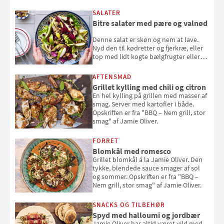
SALATER
Bitre salater med pære og valnød
Denne salat er skøn og nem at lave.
Nyd den til kødretter og fjerkræ, eller
top med lidt kogte bælgfrugter eller
en rest kylling, og nyd den som et let,
selvstændigt måltid. Opskriften er fra
AFTENSMAD
Louisa Lorangs kogebog "Salat".
Grillet kylling med chili og citron
En hel kylling på grillen med masser af
smag. Server med kartofler i både.
Opskriften er fra "BBQ – Nem grill, stor
smag" af Jamie Oliver.
FORRET
Blomkål med romesco
Grillet blomkål á la Jamie Oliver. Den
tykke, blendede sauce smager af sol
og sommer. Opskriften er fra "BBQ –
Nem grill, stor smag" af Jamie Oliver.
SNACKS OG TILBEHØR
Spyd med halloumi og jordbær
Jamie Oliver har altid været vild med