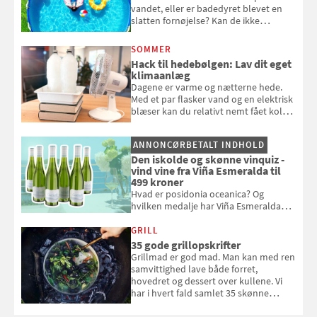
vandet, eller er badedyret blevet en
slatten fornøjelse? Kan de ikke
repareres, skal du være særligt
opmærksom, når du smider
SOMMER
badebassinet eller et badedyr ud
Hack til hedebølgen: Lav dit eget
klimaanlæg
Dagene er varme og nætterne hede.
Med et par flasker vand og en elektrisk
blæser kan du relativt nemt fået koldt
pust, når der er varmt ude og inde. Klik
og se, hvordan du gør
ANNONCØRBETALT INDHOLD
Den iskolde og skønne vinquiz -
vind vine fra Viña Esmeralda til
499 kroner
Hvad er posidonia oceanica? Og
hvilken medalje har Viña Esmeralda
White fået ved Mundus vini i 2026? Gæt
med i Samvirkes skønne vinquiz, hvor
GRILL
du kan vinde 6 flasker vin fra Viña
35 gode grillopskrifter
Esmeralda. Konkurrencen slutter 1.
Grillmad er god mad. Man kan med ren
september 2026.
samvittighed lave både forret,
hovedret og dessert over kullene. Vi
har i hvert fald samlet 35 skønne
forslag til en sommeraften i grillens
tegn.