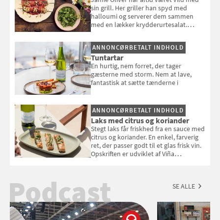
sin grill. Her griller han spyd med
halloumi og serverer dem sammen
med en lækker krydderurtesalat.
Opskriften er fra “BBQ – Nem grill, stor
smag" af Jamie Oliver.
ANNONCØRBETALT INDHOLD
Tuntartar
En hurtig, nem forret, der tager
gæsterne med storm. Nem at lave,
fantastisk at sætte tænderne i
ANNONCØRBETALT INDHOLD
Laks med citrus og koriander
Stegt laks får friskhed fra en sauce med
citrus og koriander. En enkel, farverig
ret, der passer godt til et glas frisk vin.
Opskriften er udviklet af Viña
Esmeralda.
Podcast
SE ALLE