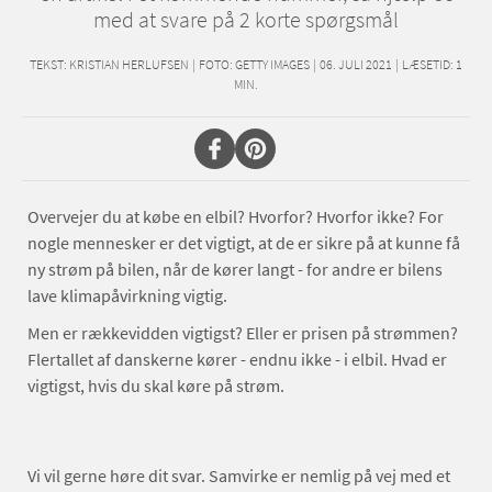
med at svare på 2 korte spørgsmål
TEKST:
KRISTIAN HERLUFSEN
|
FOTO: GETTY IMAGES
|
06. JULI 2021
|
LÆSETID:
1
MIN.
Overvejer du at købe en elbil? Hvorfor? Hvorfor ikke? For
nogle mennesker er det vigtigt, at de er sikre på at kunne få
ny strøm på bilen, når de kører langt - for andre er bilens
lave klimapåvirkning vigtig.
Men er rækkevidden vigtigst? Eller er prisen på strømmen?
Flertallet af danskerne kører - endnu ikke - i elbil. Hvad er
vigtigst, hvis du skal køre på strøm.
Vi vil gerne høre dit svar. Samvirke er nemlig på vej med et