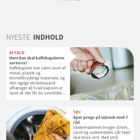
NYESTE
INDHOLD
AFFALD
Hvordan skal kaffekapslerne
sorteres?
Kaffekapsler kan være lavet af
metal, plastik og
bionedbrydeligt materiale, og
den rigtige skraldespand
afhænger af, hvad kapslen er
lavet af. Her får du overblikket
over, hvordan kaffekapslerne
skal sorteres
TØJ
Spar penge på tøjvask med 7
råd
Vaskemaskinen bruger strøm,
vand og vaskemiddel, når tøjet
skal blive rent. Med små