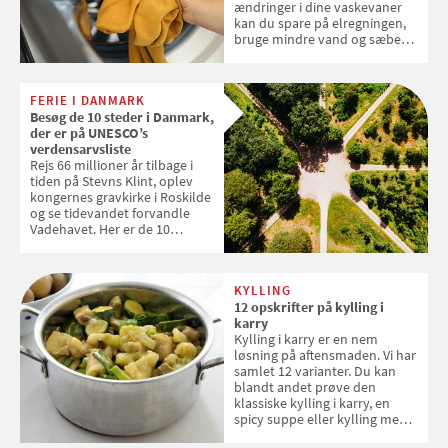
ændringer i dine vaskevaner
kan du spare på elregningen,
bruge mindre vand og sæbe
og forlænge vaskemaskinens
levetid. Samvirke har samlet 7
enkle råd til at spare penge på
FERIE I DANMARK
tøjvasken
Besøg de 10 steder i Danmark,
der er på UNESCO’s
verdensarvsliste
Rejs 66 millioner år tilbage i
tiden på Stevns Klint, oplev
kongernes gravkirke i Roskilde
og se tidevandet forvandle
Vadehavet. Her er de 10
danske steder på UNESCO's
verdensarvsliste
KYLLING
12 opskrifter på kylling i
karry
Kylling i karry er en nem
løsning på aftensmaden. Vi har
samlet 12 varianter. Du kan
blandt andet prøve den
klassiske kylling i karry, en
spicy suppe eller kylling med
kokosris. Velbekomme!