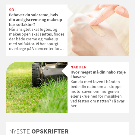
SOL
Behøver du solcreme, hvis
din ansigtscreme og makeup
har solfaktor?
Når ansigtet skal fugtes, og
makeuppen skal sættes, findes
der både creme og makeup
med solfaktor. Vi har spurgt
overlæge på Videncenter for
Hudkræft, Stine Regin Wiegell,
om ansigtscreme og makeup
med SPF kan erstatte
NABOER
solcreme, når man bevæger
Hvor meget må din nabo støje
sig ud i solen
i haven?
Kan du med loven i hånden
bede din nabo om at stoppe
motorsaven om morgenen
eller skrue ned for musikken
ved festen om natten? Få svar
her
NYESTE
OPSKRIFTER