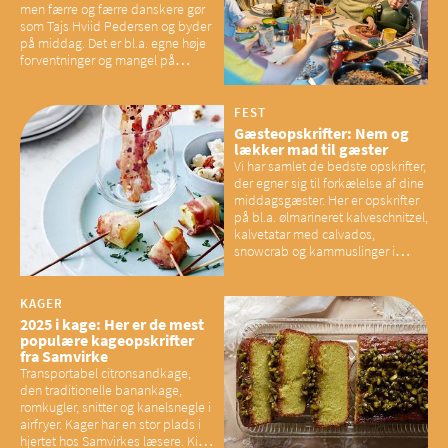
men færre og færre danskere gør
som Tajs Hviid Pedersen og byder
på middag. Det er bl.a. egne høje
forventninger og mangel på
overskud, der spænder ben,
mener eksperter – og det kan
have konsekvenser for vores
FEST
sociale fællesskaber
Gæsteopskrifter: Nem og
lækker mad til gæster
Vi har samlet de bedste opskrifter,
der egner sig til forkælelse af dine
middagsgæster. Her er opskrifter
på bl.a. ølmarineret kalveschnitzel,
kalvetatar med calvados,
snowcrab og kammuslinger i
brunet citronsmør og snacks til
baconelskere
KAGER
2025 i kage: Her er de mest
populære kageopskrifter
fra Samvirke
Transportabel citronsandkage,
den traditionelle banankage,
romkugler, snitter og kanelsnegle i
airfryer. Kager har en stor plads i
hjertet hos Samvirkes læsere. Kig