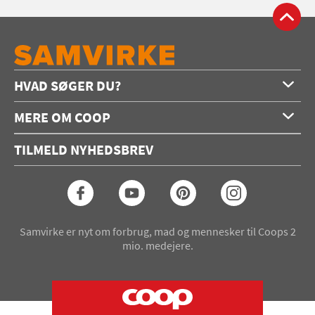
HVAD SØGER DU?
Forside
MERE OM COOP
Opskrifter
Om os
Konkurrencer
TILMELD NYHEDSBREV
Annoncering
Podcast
Coop.dk
Video
Coop medlem
Arkiv
Seneste Samvirke-magasin
Samvirke er nyt om forbrug, mad og mennesker til Coops 2
mio. medejere.