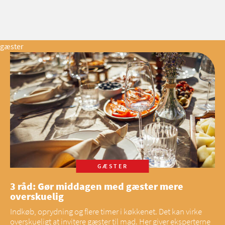
gæster
GÆSTER
3 råd: Gør middagen med gæster mere
overskuelig
Indkøb, oprydning og flere timer i køkkenet. Det kan virke
overskueligt at invitere gæster til mad. Her giver eksperterne