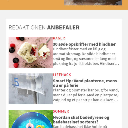
med og se alle favoritterne fra
2025
REDAKTIONEN
ANBEFALER
KAGER
30 søde opskrifter med hindbær
Hindbær frister med en liflig og
aromatisk smag. De vilde hindbær er
små og fine, og sæsonen er lang med
plukning fra juli til oktober. Hindbær
kan spises direkte fra busken, eller du
kan bruge dine hindbær i alt fra
LIFEHACK
bagværk og salater til is og syltning.
Smart tip: Vand planterne, mens
du er på ferie
Planter og blomster har brug for vand,
mens du er på ferie. Med en plastpose,
vatpind og et par strips kan du lave dit
eget vandingssystem, så du slipper for
at bede naboen om at vande eller
SOMMER
komme hjem til døde planter
Hvordan skal badedyrene og
badebassinet sorteres?
Kan badebassinet ikke holde på