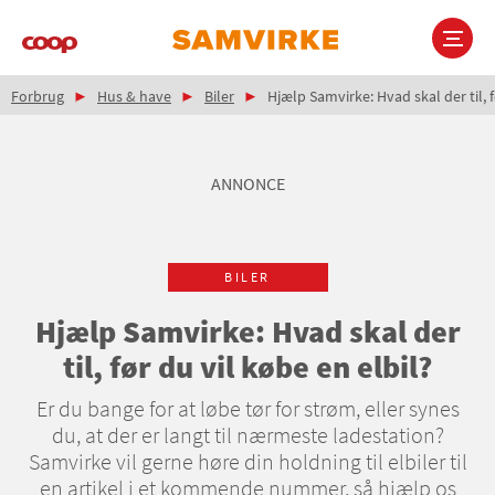
Gå
til
hovedindhold
Brødkrumme
Main
Forbrug
Hus & have
Biler
Hjælp Samvirke: Hvad skal der til, f
navigation
ANNONCE
BILER
Hjælp Samvirke: Hvad skal der
til, før du vil købe en elbil?
Er du bange for at løbe tør for strøm, eller synes
du, at der er langt til nærmeste ladestation?
Samvirke vil gerne høre din holdning til elbiler til
en artikel i et kommende nummer, så hjælp os