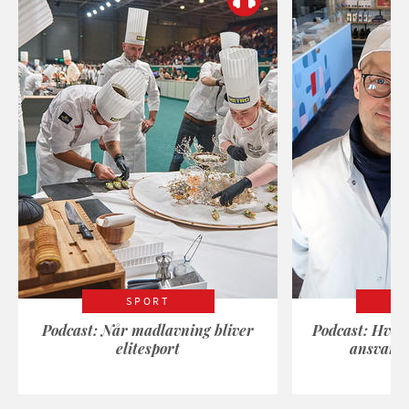
SPORT
Podcast: Når madlavning bliver
Podcast: Hvad
elitesport
ansvarli