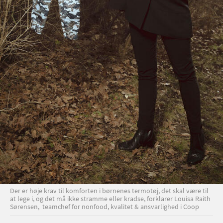
Der er høje krav til komforten i børnenes termotøj, det skal være til
at lege i, og det må ikke stramme eller kradse, forklarer Louisa Raith
Sørensen, teamchef for nonfood, kvalitet & ansvarlighed i Coop