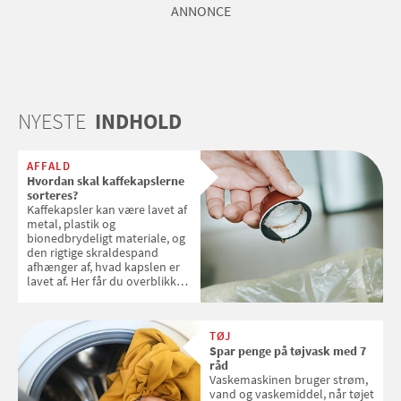
ANNONCE
NYESTE
INDHOLD
AFFALD
Hvordan skal kaffekapslerne
sorteres?
Kaffekapsler kan være lavet af
metal, plastik og
bionedbrydeligt materiale, og
den rigtige skraldespand
afhænger af, hvad kapslen er
lavet af. Her får du overblikket
over, hvordan kaffekapslerne
skal sorteres
TØJ
Spar penge på tøjvask med 7
råd
Vaskemaskinen bruger strøm,
vand og vaskemiddel, når tøjet