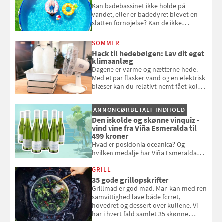
Kan badebassinet ikke holde på
vandet, eller er badedyret blevet en
slatten fornøjelse? Kan de ikke
repareres, skal du være særligt
opmærksom, når du smider
SOMMER
badebassinet eller et badedyr ud
Hack til hedebølgen: Lav dit eget
klimaanlæg
Dagene er varme og nætterne hede.
Med et par flasker vand og en elektrisk
blæser kan du relativt nemt fået koldt
pust, når der er varmt ude og inde. Klik
og se, hvordan du gør
ANNONCØRBETALT INDHOLD
Den iskolde og skønne vinquiz -
vind vine fra Viña Esmeralda til
499 kroner
Hvad er posidonia oceanica? Og
hvilken medalje har Viña Esmeralda
White fået ved Mundus vini i 2026? Gæt
med i Samvirkes skønne vinquiz, hvor
GRILL
du kan vinde 6 flasker vin fra Viña
35 gode grillopskrifter
Esmeralda. Konkurrencen slutter 1.
Grillmad er god mad. Man kan med ren
september 2026.
samvittighed lave både forret,
hovedret og dessert over kullene. Vi
har i hvert fald samlet 35 skønne
forslag til en sommeraften i grillens