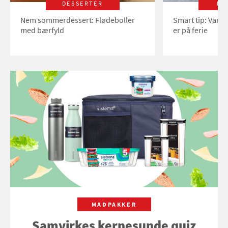
DESSERTER
LI
Nem sommerdessert: Flødeboller
Smart tip: Vand
med bærfyld
er på ferie
MADPAKKER
Samvirkes kernesunde quiz