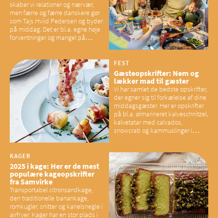
skaber vi relationer og nærvær,
men færre og færre danskere gør
som Tajs Hviid Pedersen og byder
på middag. Det er bl.a. egne høje
forventninger og mangel på
overskud, der spænder ben,
mener eksperter – og det kan
have konsekvenser for vores
FEST
sociale fællesskaber
Gæsteopskrifter: Nem og
lækker mad til gæster
Vi har samlet de bedste opskrifter,
der egner sig til forkælelse af dine
middagsgæster. Her er opskrifter
på bl.a. ølmarineret kalveschnitzel,
kalvetatar med calvados,
snowcrab og kammuslinger i
brunet citronsmør og snacks til
baconelskere
KAGER
2025 i kage: Her er de mest
populære kageopskrifter
fra Samvirke
Transportabel citronsandkage,
den traditionelle banankage,
romkugler, snitter og kanelsnegle i
airfryer. Kager har en stor plads i