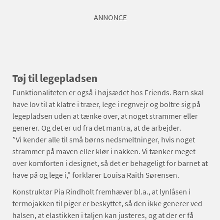
ANNONCE
Tøj til legepladsen
Funktionaliteten er også i højsædet hos Friends. Børn skal
have lov til at klatre i træer, lege i regnvejr og boltre sig på
legepladsen uden at tænke over, at noget strammer eller
generer. Og det er ud fra det mantra, at de arbejder.
”Vi kender alle til små børns ned­smeltninger, hvis noget
strammer på maven eller klør i nakken. Vi tænker meget
over komforten i designet, så det er behageligt for barnet at
have på og lege i,” forklarer Louisa Raith Sørensen.
Konstruktør Pia Rindholt fremhæver bl.a., at lynlåsen i
termojakken til piger er beskyttet, så den ikke generer ved
halsen, at elastikken i taljen kan justeres, og at der er få