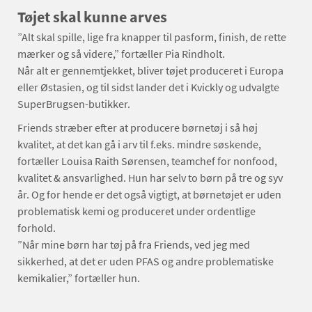
Tøjet skal kunne arves
”Alt skal spille, lige fra knapper til pasform, finish, de rette
mærker og så videre,” fortæller Pia Rindholt.
Når alt er gennemtjekket, bliver tøjet produceret i Europa
eller Østasien, og til sidst lander det i Kvickly og udvalgte
SuperBrugsen-butikker.
Friends stræber efter at producere børnetøj i så høj
kvalitet, at det kan gå i arv til f.eks. mindre søskende,
fortæller Louisa Raith Sørensen, teamchef for nonfood,
kvalitet & ansvarlighed. Hun har selv to børn på tre og syv
år. Og for hende er det også vigtigt, at børnetøjet er uden
problematisk kemi og produceret under ordentlige
forhold.
”Når mine børn har tøj på fra Friends, ved jeg med
sikkerhed, at det er uden PFAS og andre problematiske
kemikalier,” fortæller hun.