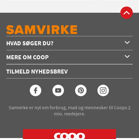
HVAD SØGER DU?
Forside
MERE OM COOP
Opskrifter
Om os
Konkurrencer
TILMELD NYHEDSBREV
Annoncering
Podcast
Coop.dk
Video
Coop medlem
Arkiv
Seneste Samvirke-magasin
Samvirke er nyt om forbrug, mad og mennesker til Coops 2
mio. medejere.