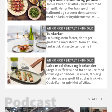
Jamie Oliver har altid været vild med
sin grill. Her griller han spyd med
halloumi og serverer dem sammen
med en lækker krydderurtesalat.
Opskriften er fra “BBQ – Nem grill, stor
smag" af Jamie Oliver.
ANNONCØRBETALT INDHOLD
Tuntartar
En hurtig, nem forret, der tager
gæsterne med storm. Nem at lave,
fantastisk at sætte tænderne i
ANNONCØRBETALT INDHOLD
Laks med citrus og koriander
Stegt laks får friskhed fra en sauce med
citrus og koriander. En enkel, farverig
ret, der passer godt til et glas frisk vin.
Opskriften er udviklet af Viña
Esmeralda.
Podcast
SE ALLE