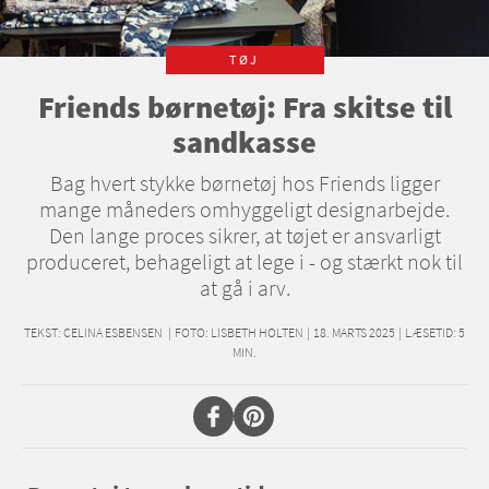
TØJ
Friends børnetøj: Fra skitse til
sandkasse
Bag hvert stykke børnetøj hos Friends ligger
mange måneders omhyggeligt designarbejde.
Den lange proces sikrer, at tøjet er ansvarligt
produceret, behageligt at lege i - og stærkt nok til
at gå i arv.
TEKST:
CELINA ESBENSEN
|
FOTO: LISBETH HOLTEN
|
18. MARTS 2025
|
LÆSETID:
5
MIN.