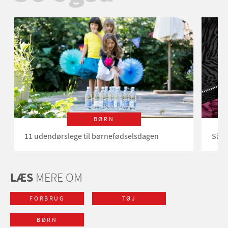
BØRN
11 udendørslege til børnefødselsdagen
Såda
LÆS
MERE OM
FORBRUG
TØJ
BØRN