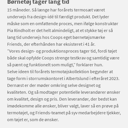
Børnetøj tager lang tid
15 måneder. Så længe har forårets termosæt været
undervejs fra design-idé til færdigt produkt. Det lyder
måske som en omfattende proces, men ifølge konstruktør
Pia Rindholt er det helt almindeligt, at et stykke tøj er så
lang tid undervejs hos Coops eget børnetøjsmærke
Friends, der efterhånden har eksisteret i 41 år.
”Vores design- og produktionsproces tager tid, fordi tøjet
både skal opfylde Coops strenge testkrav og samtidig være
så pænt og funktionelt som muligt,” forklarer hun.
Selve ideen til forårets termotøjs­kollektion begynder at
tage form i storrumskontoret i Albertslund i efteråret 2023.
Dernæst er der møder omkring selve designet og
kvaliteten. Og så modtager potentielle leverandører ønsker
om kvalitet, design og pris. Den leverandør, der bedst kan
imødekomme alle ønsker, bliver valgt, laver så en prøve på
termotøjet, og Friends-teamet på syv medarbejdere tjekker,
om tøjet er, som de ønsker.