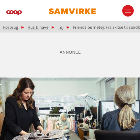
Gå
til
hovedindhold
Brødkrumme
Main
Forbrug
Hus & have
Tøj
Friends børnetøj: Fra skitse til sand
navigation
ANNONCE