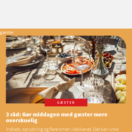
gæster
GÆSTER
3 råd: Gør middagen med gæster mere
overskuelig
Indkøb, oprydning og flere timer i køkkenet. Det kan virke