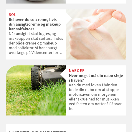
kokosris. Velbekomme!
SOL
Behøver du solcreme, hvis
din ansigtscreme og makeup
har solfaktor?
Når ansigtet skal fugtes, og
makeuppen skal sættes, findes
der både creme og makeup
med solfaktor. Vi har spurgt
overlæge på Videncenter for
Hudkræft, Stine Regin Wiegell,
om ansigtscreme og makeup
med SPF kan erstatte
NABOER
solcreme, når man bevæger
Hvor meget må din nabo støje
sig ud i solen
i haven?
Kan du med loven i hånden
bede din nabo om at stoppe
motorsaven om morgenen
eller skrue ned for musikken
ved festen om natten? Få svar
her