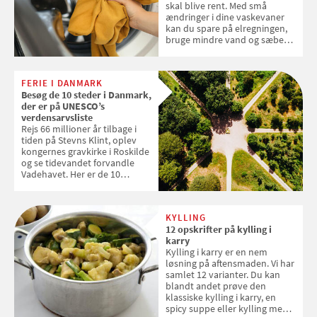
skal blive rent. Med små
ændringer i dine vaskevaner
kan du spare på elregningen,
bruge mindre vand og sæbe
og forlænge vaskemaskinens
levetid. Samvirke har samlet 7
enkle råd til at spare penge på
FERIE I DANMARK
tøjvasken
Besøg de 10 steder i Danmark,
der er på UNESCO’s
verdensarvsliste
Rejs 66 millioner år tilbage i
tiden på Stevns Klint, oplev
kongernes gravkirke i Roskilde
og se tidevandet forvandle
Vadehavet. Her er de 10
danske steder på UNESCO's
verdensarvsliste
KYLLING
12 opskrifter på kylling i
karry
Kylling i karry er en nem
løsning på aftensmaden. Vi har
samlet 12 varianter. Du kan
blandt andet prøve den
klassiske kylling i karry, en
spicy suppe eller kylling med