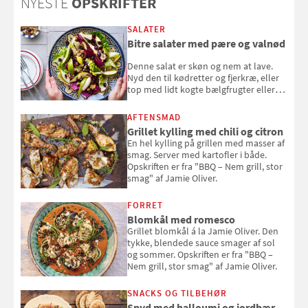
NYESTE
OPSKRIFTER
SALATER
Bitre salater med pære og valnød
Denne salat er skøn og nem at lave.
Nyd den til kødretter og fjerkræ, eller
top med lidt kogte bælgfrugter eller
en rest kylling, og nyd den som et let,
selvstændigt måltid. Opskriften er fra
AFTENSMAD
Louisa Lorangs kogebog "Salat".
Grillet kylling med chili og citron
En hel kylling på grillen med masser af
smag. Server med kartofler i både.
Opskriften er fra "BBQ – Nem grill, stor
smag" af Jamie Oliver.
FORRET
Blomkål med romesco
Grillet blomkål á la Jamie Oliver. Den
tykke, blendede sauce smager af sol
og sommer. Opskriften er fra "BBQ –
Nem grill, stor smag" af Jamie Oliver.
SNACKS OG TILBEHØR
Spyd med halloumi og jordbær