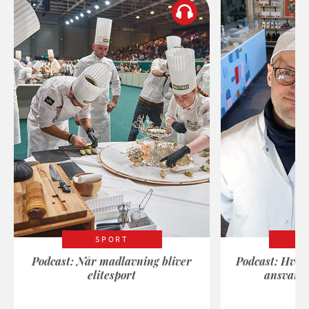
SPORT
Podcast: Når madlavning bliver
Podcast: Hvad
elitesport
ansvarli