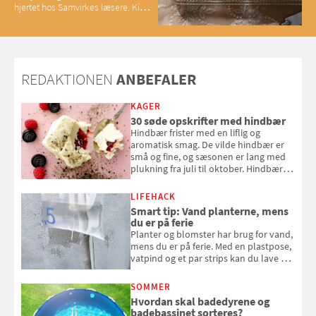
hjertet hos Samvirkes læsere. Kig
med og se alle favoritterne fra
2025
REDAKTIONEN
ANBEFALER
KAGER
30 søde opskrifter med hindbær
Hindbær frister med en liflig og
aromatisk smag. De vilde hindbær er
små og fine, og sæsonen er lang med
plukning fra juli til oktober. Hindbær
kan spises direkte fra busken, eller du
kan bruge dine hindbær i alt fra
LIFEHACK
bagværk og salater til is og syltning.
Smart tip: Vand planterne, mens
du er på ferie
Planter og blomster har brug for vand,
mens du er på ferie. Med en plastpose,
vatpind og et par strips kan du lave dit
eget vandingssystem, så du slipper for
at bede naboen om at vande eller
SOMMER
komme hjem til døde planter
Hvordan skal badedyrene og
badebassinet sorteres?