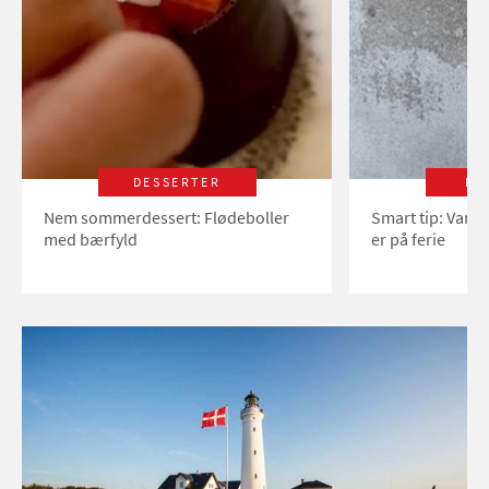
DESSERTER
LI
Nem sommerdessert: Flødeboller
Smart tip: Vand
med bærfyld
er på ferie