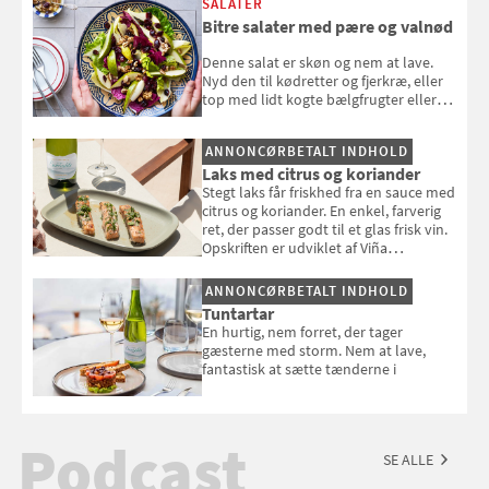
SALATER
Bitre salater med pære og valnød
Denne salat er skøn og nem at lave.
Nyd den til kødretter og fjerkræ, eller
top med lidt kogte bælgfrugter eller
en rest kylling, og nyd den som et let,
selvstændigt måltid. Opskriften er fra
ANNONCØRBETALT INDHOLD
Louisa Lorangs kogebog "Salat".
Laks med citrus og koriander
Stegt laks får friskhed fra en sauce med
citrus og koriander. En enkel, farverig
ret, der passer godt til et glas frisk vin.
Opskriften er udviklet af Viña
Esmeralda.
ANNONCØRBETALT INDHOLD
Tuntartar
En hurtig, nem forret, der tager
gæsterne med storm. Nem at lave,
fantastisk at sætte tænderne i
Podcast
SE ALLE