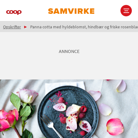
Gå
til
hovedindhold
Brødkrumme
Main
Opskrifter
Panna cotta med hyldeblomst, hindbær og friske rosenbla
navigation
ANNONCE