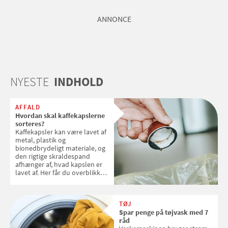
ANNONCE
NYESTE
INDHOLD
AFFALD
Hvordan skal kaffekapslerne
sorteres?
Kaffekapsler kan være lavet af
metal, plastik og
bionedbrydeligt materiale, og
den rigtige skraldespand
afhænger af, hvad kapslen er
lavet af. Her får du overblikket
over, hvordan kaffekapslerne
skal sorteres
TØJ
Spar penge på tøjvask med 7
råd