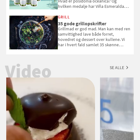
Hvad er posidonia oceanica? Og
hvilken medalje har Viña Esmeralda
White fået ved Mundus vini i 2026? Gæt
med i Samvirkes skønne vinquiz, hvor
GRILL
du kan vinde 6 flasker vin fra Viña
35 gode grillopskrifter
Esmeralda. Konkurrencen slutter 1.
Grillmad er god mad. Man kan med ren
september 2026.
samvittighed lave både forret,
hovedret og dessert over kullene. Vi
har i hvert fald samlet 35 skønne
forslag til en sommeraften i grillens
tegn.
Video
SE ALLE