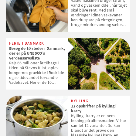
Vaskemaskinen bruger strøm,
vand og vaskemiddel, når tøjet
skal blive rent. Med små
ændringer i dine vaskevaner
kan du spare på elregningen,
bruge mindre vand og sæbe
og forlænge vaskemaskinens
levetid. Samvirke har samlet 7
enkle råd til at spare penge på
FERIE I DANMARK
tøjvasken
Besøg de 10 steder i Danmark,
der er på UNESCO’s
verdensarvsliste
Rejs 66 millioner år tilbage i
tiden på Stevns Klint, oplev
kongernes gravkirke i Roskilde
og se tidevandet forvandle
Vadehavet. Her er de 10
danske steder på UNESCO's
verdensarvsliste
KYLLING
12 opskrifter på kylling i
karry
Kylling i karry er en nem
løsning på aftensmaden. Vi har
samlet 12 varianter. Du kan
blandt andet prøve den
klassiske kylling i karry, en