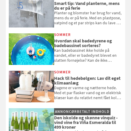
bagværk og salater til is og syltning.
Smart tip: Vand planterne, mens
du er på ferie
Planter og blomster har brug for vand,
mens du er på ferie. Med en plastpose,
vatpind og et par strips kan du lave dit
eget vandingssystem, så du slipper for
at bede naboen om at vande eller
SOMMER
komme hjem til døde planter
Hvordan skal badedyrene og
badebassinet sorteres?
Kan badebassinet ikke holde på
vandet, eller er badedyret blevet en
slatten fornøjelse? Kan de ikke
repareres, skal du være særligt
opmærksom, når du smider
SOMMER
badebassinet eller et badedyr ud
Hack til hedebølgen: Lav dit eget
klimaanlæg
Dagene er varme og nætterne hede.
Med et par flasker vand og en elektrisk
blæser kan du relativt nemt fået koldt
pust, når der er varmt ude og inde. Klik
og se, hvordan du gør
ANNONCØRBETALT INDHOLD
Den iskolde og skønne vinquiz -
vind vine fra Viña Esmeralda til
499 kroner