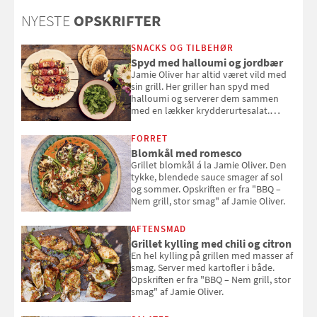
NYESTE
OPSKRIFTER
SNACKS OG TILBEHØR
Spyd med halloumi og jordbær
Jamie Oliver har altid været vild med
sin grill. Her griller han spyd med
halloumi og serverer dem sammen
med en lækker krydderurtesalat.
Opskriften er fra “BBQ – Nem grill, stor
smag" af Jamie Oliver.
FORRET
Blomkål med romesco
Grillet blomkål á la Jamie Oliver. Den
tykke, blendede sauce smager af sol
og sommer. Opskriften er fra "BBQ –
Nem grill, stor smag" af Jamie Oliver.
AFTENSMAD
Grillet kylling med chili og citron
En hel kylling på grillen med masser af
smag. Server med kartofler i både.
Opskriften er fra "BBQ – Nem grill, stor
smag" af Jamie Oliver.