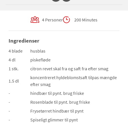
4 Personer
200 Minutes
Ingredienser
4 blade
husblas
4 dl
piskefløde
1 stk.
citron
revet skal fra og saft fra efter smag
koncentreret hyldeblomstsaft
tilpas mængde
1.5 dl
efter smag
-
hindbær
til pynt. brug friske
-
Rosenblade
til pynt. brug friske
-
Frysetørret hindbær
til pynt
-
Spiseligt glimmer
til pynt