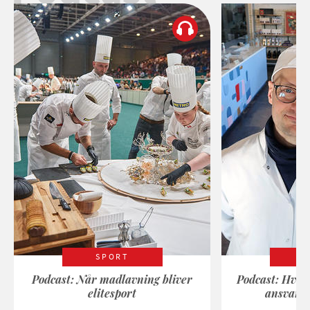
SPORT
Podcast: Når madlavning bliver
Podcast: Hvad
elitesport
ansvarli