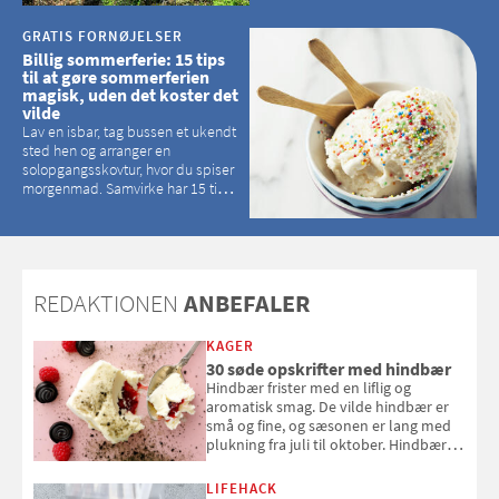
GRATIS FORNØJELSER
Billig sommerferie: 15 tips
til at gøre sommerferien
magisk, uden det koster det
vilde
Lav en isbar, tag bussen et ukendt
sted hen og arranger en
solopgangsskovtur, hvor du spiser
morgenmad. Samvirke har 15 tips
til, hvordan du kan have en
magisk ferie, uden at det koster
dig det vilde
REDAKTIONEN
ANBEFALER
KAGER
30 søde opskrifter med hindbær
Hindbær frister med en liflig og
aromatisk smag. De vilde hindbær er
små og fine, og sæsonen er lang med
plukning fra juli til oktober. Hindbær
kan spises direkte fra busken, eller du
kan bruge dine hindbær i alt fra
LIFEHACK