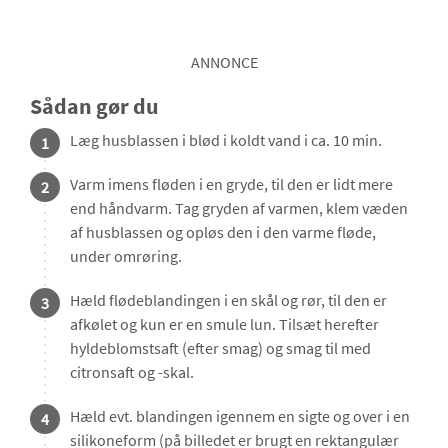
ANNONCE
Sådan gør du
Læg husblassen i blød i koldt vand i ca. 10 min.
1
Varm imens fløden i en gryde, til den er lidt mere
2
end håndvarm. Tag gryden af varmen, klem væden
af husblassen og opløs den i den varme fløde,
under omrøring.
Hæld flødeblandingen i en skål og rør, til den er
3
afkølet og kun er en smule lun. Tilsæt herefter
hyldeblomstsaft (efter smag) og smag til med
citronsaft og -skal.
Hæld evt. blandingen igennem en sigte og over i en
4
silikoneform (på billedet er brugt en rektangulær