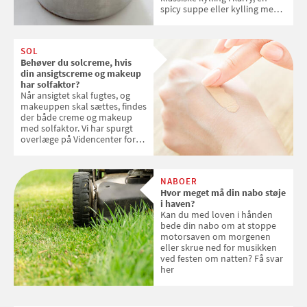
spicy suppe eller kylling med
kokosris. Velbekomme!
SOL
Behøver du solcreme, hvis
din ansigtscreme og makeup
har solfaktor?
Når ansigtet skal fugtes, og
makeuppen skal sættes, findes
der både creme og makeup
med solfaktor. Vi har spurgt
overlæge på Videncenter for
Hudkræft, Stine Regin Wiegell,
om ansigtscreme og makeup
med SPF kan erstatte
NABOER
solcreme, når man bevæger
Hvor meget må din nabo støje
sig ud i solen
i haven?
Kan du med loven i hånden
bede din nabo om at stoppe
motorsaven om morgenen
eller skrue ned for musikken
ved festen om natten? Få svar
her