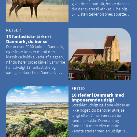
givet deres bud på, hvilke danske
dyr der svarer til Afrikas »The big
5«. Listen tæller bisoner, spættede
sæler, vilde heste, krondyr og
havørne.
REJSER
13 fantastiske kirker i
Danmark, du bør se
Der er over 2000 kirker i Danmark,
og måske tænker du på den
klassiske hvidkalkede af slagsen,
når du hører ordet kirke? Samvirke
har udvalgt 13 fantastiske og
særlige kirker i hele Danmark - og
der er langt mellem den klassiske,
hvidkalkede kirke. Se et bud på,
hvilke kirker, der er en omvej værd
FRITID
10 steder i Danmark med
imponerende udsigt
Storslået udsigt og åbne vidder er
ikke noget, du behøver at rejse
langt efter. Vi har været en tur
rundt i smukke Danmark og
fundet 10 mere eller mindre
kendte steder med en udsigt, som
kan tage pusten fra de fleste