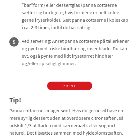
”bar”form) eller dessertglas (panna cottaerne
sætter sig hurtigere, hvis formene er helt kolde,
gerne fryserkolde). Sæt panna cottaerne i køleskab
i ca. 2-3 timer, indtil de har sat sig.
Ved servering: Anret panna cottaerne på tallerkener
5
og pynt med friske hindbær og rosenblade. Du kan
evt. også pynte med lidt frysetørret hindhær
og/eller spiseligt glimmer.
PRINT
Tip!
Panna cottaerne smager sødt. Hvis du gerne vil have en
mere syrlig dessert uden at overdosere citronsaften, så
udskift 1/3 af fløden med kærnemælk eller yoghurt
naturel. Det tilsættes sammen med hyldeblomstsaften.