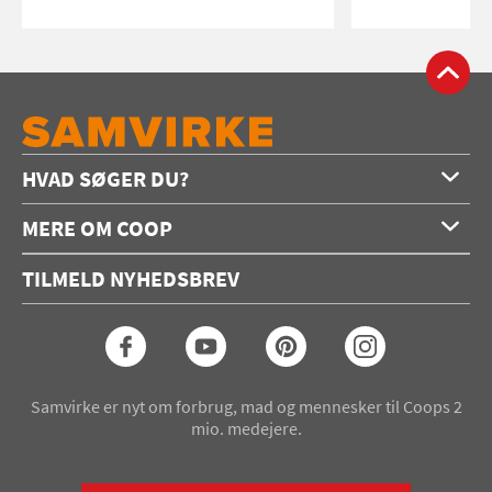
HVAD SØGER DU?
Forside
MERE OM COOP
Opskrifter
Om os
Konkurrencer
TILMELD NYHEDSBREV
Annoncering
Podcast
Coop.dk
Video
Coop medlem
Arkiv
Seneste Samvirke-magasin
Samvirke er nyt om forbrug, mad og mennesker til Coops 2
mio. medejere.