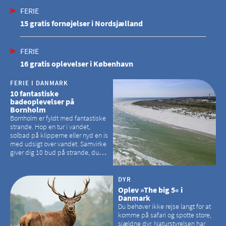
FERIE
15 gratis fornøjelser i Nordsjælland
FERIE
16 gratis oplevelser i København
FERIE I DANMARK
10 fantastiske
badeoplevelser på
Bornholm
Bornholm er fyldt med fantastiske
strande. Hop en tur i vandet,
solbad på klipperne eller nyd en is
med udsigt over vandet. Samvirke
giver dig 10 bud på strande, du
kan besøge på Bornholm
DYR
Oplev »The big 5« i
Danmark
Du behøver ikke rejse langt for at
komme på safari og spotte store,
sjældne dyr. Naturstyrelsen har