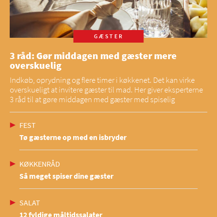
GÆSTER
3 råd: Gør middagen med gæster mere
overskuelig
Indkøb, oprydning og flere timer i køkkenet. Det kan virke
overskueligt at invitere gæster til mad. Her giver eksperterne
3 råd til at gøre middagen med gæster med spiselig
FEST
Tø gæsterne op med en isbryder
KØKKENRÅD
Så meget spiser dine gæster
SALAT
12 fyldige måltidssalater