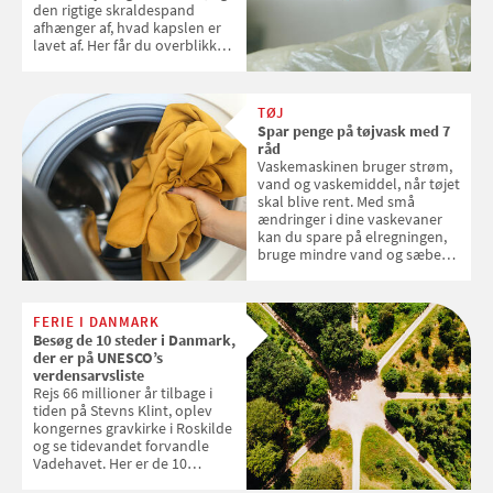
den rigtige skraldespand
afhænger af, hvad kapslen er
lavet af. Her får du overblikket
over, hvordan kaffekapslerne
skal sorteres
TØJ
Spar penge på tøjvask med 7
råd
Vaskemaskinen bruger strøm,
vand og vaskemiddel, når tøjet
skal blive rent. Med små
ændringer i dine vaskevaner
kan du spare på elregningen,
bruge mindre vand og sæbe
og forlænge vaskemaskinens
levetid. Samvirke har samlet 7
enkle råd til at spare penge på
FERIE I DANMARK
tøjvasken
Besøg de 10 steder i Danmark,
der er på UNESCO’s
verdensarvsliste
Rejs 66 millioner år tilbage i
tiden på Stevns Klint, oplev
kongernes gravkirke i Roskilde
og se tidevandet forvandle
Vadehavet. Her er de 10
danske steder på UNESCO's