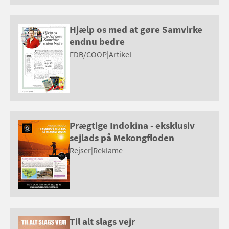
Hjælp os med at gøre Samvirke
endnu bedre
FDB/COOP
|
Artikel
Prægtige Indokina - eksklusiv
sejlads på Mekongfloden
Rejser
|
Reklame
Til alt slags vejr