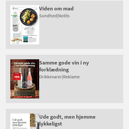
Viden om mad
Sundhed
|
Notits
Samme gode vin i ny
forklædning
Drikkevarer
|
Reklame
Ude godt, men hjemme
lykkeligst