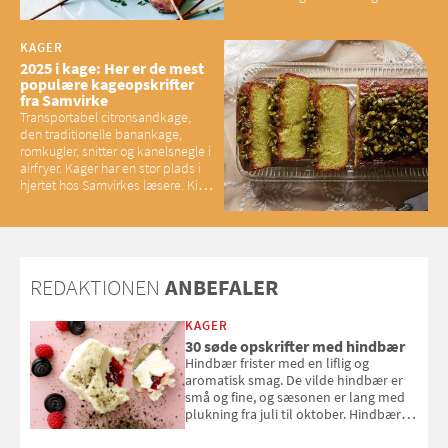
brunet citronsmør og snacks til
baconelskere
KAGER
2025 i kage: Her er de mest
populære kageopskrifter
fra Samvirke
Transportabel citronsandkage,
den traditionelle banankage,
romkugler, snitter og kanelsnegle i
airfryer. Kager har en stor plads i
hjertet hos Samvirkes læsere. Kig
med og se alle favoritterne fra
2025
REDAKTIONEN
ANBEFALER
KAGER
30 søde opskrifter med hindbær
Hindbær frister med en liflig og
aromatisk smag. De vilde hindbær er
små og fine, og sæsonen er lang med
plukning fra juli til oktober. Hindbær
kan spises direkte fra busken, eller du
kan bruge dine hindbær i alt fra