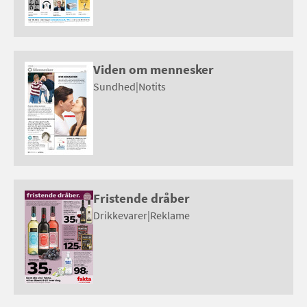
Viden om mennesker
Sundhed
|
Notits
Fristende dråber
Drikkevarer
|
Reklame