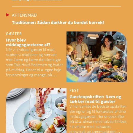
AFTENSMAD
Traditioner: Sådan dækker du bordet korrekt
GÆSTER
Hvor blev
middagsgæsterne af?
Når vi inviterer gæster til mad,
skaber vi relationer og nærvær,
men færre og færre danskere gør
som Tajs Hviid Pedersen og byder
på middag. Det er bl.a. egne høje
forventninger og mangel på
overskud, der spænder ben,
mener eksperter – og det kan
have konsekvenser for vores
FEST
sociale fællesskaber
Gæsteopskrifter: Nem og
lækker mad til gæster
Vi har samlet de bedste opskrifter,
der egner sig til forkælelse af dine
middagsgæster. Her er opskrifter
på bl.a. ølmarineret kalveschnitzel,
kalvetatar med calvados,
snowcrab og kammuslinger i