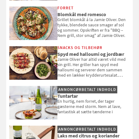
FORRET
Blomkål med romesco
Grillet blomkål á la Jamie Oliver. Den
tykke, blendede sauce smager af sol
og sommer. Opskriften er fra "BBQ –
Nem grill, stor smag" af Jamie Oliver.
SNACKS OG TILBEHØR
Spyd med halloumi og jordbær
Jamie Oliver har altid været vild med
sin grill. Her griller han spyd med
halloumi og serverer dem sammen
med en lækker krydderurtesalat.
Opskriften er fra “BBQ – Nem grill, stor
smag" af Jamie Oliver.
ANNONCØRBETALT INDHOLD
Tuntartar
En hurtig, nem forret, der tager
gæsterne med storm. Nem at lave,
fantastisk at sætte tænderne i
ANNONCØRBETALT INDHOLD
Laks med citrus og koriander