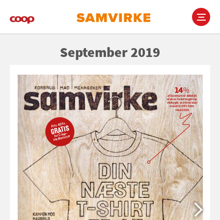
Gå
til
hovedindhold
Main
September 2019
navigation