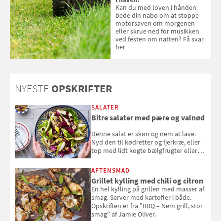
Kan du med loven i hånden
bede din nabo om at stoppe
motorsaven om morgenen
eller skrue ned for musikken
ved festen om natten? Få svar
her
NYESTE
OPSKRIFTER
SALATER
Bitre salater med pære og valnød
Denne salat er skøn og nem at lave.
Nyd den til kødretter og fjerkræ, eller
top med lidt kogte bælgfrugter eller
en rest kylling, og nyd den som et let,
selvstændigt måltid. Opskriften er fra
AFTENSMAD
Louisa Lorangs kogebog "Salat".
Grillet kylling med chili og citron
En hel kylling på grillen med masser af
smag. Server med kartofler i både.
Opskriften er fra "BBQ – Nem grill, stor
smag" af Jamie Oliver.