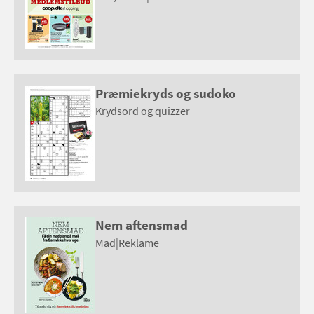
Præmiekryds og sudoko
Krydsord og quizzer
Nem aftensmad
Mad
|
Reklame