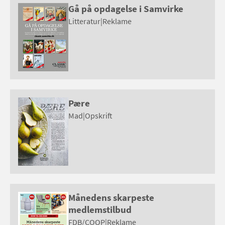
Gå på opdagelse i Samvirke
Litteratur
|
Reklame
Pære
Mad
|
Opskrift
Månedens skarpeste
medlemstilbud
FDB/COOP
|
Reklame