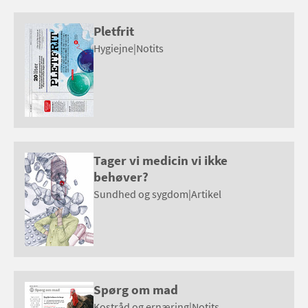
Pletfrit
Hygiejne
|
Notits
Tager vi medicin vi ikke
behøver?
Sundhed og sygdom
|
Artikel
Spørg om mad
Kostråd og ernæring
|
Notits