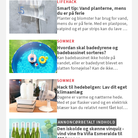
LIFEHACK
bagværk og salater til is og syltning.
Smart tip: Vand planterne, mens
du er på ferie
Planter og blomster har brug for vand,
mens du er på ferie. Med en plastpose,
vatpind og et par strips kan du lave dit
eget vandingssystem, så du slipper for
at bede naboen om at vande eller
SOMMER
komme hjem til døde planter
Hvordan skal badedyrene og
badebassinet sorteres?
Kan badebassinet ikke holde på
vandet, eller er badedyret blevet en
slatten fornøjelse? Kan de ikke
repareres, skal du være særligt
opmærksom, når du smider
SOMMER
badebassinet eller et badedyr ud
Hack til hedebølgen: Lav dit eget
klimaanlæg
Dagene er varme og nætterne hede.
Med et par flasker vand og en elektrisk
blæser kan du relativt nemt fået koldt
pust, når der er varmt ude og inde. Klik
og se, hvordan du gør
ANNONCØRBETALT INDHOLD
Den iskolde og skønne vinquiz -
vind vine fra Viña Esmeralda til