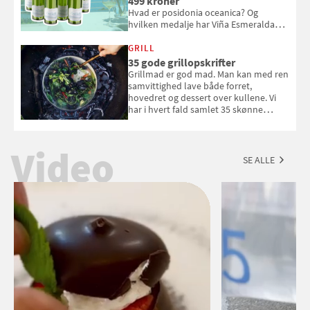
499 kroner
Hvad er posidonia oceanica? Og
hvilken medalje har Viña Esmeralda
White fået ved Mundus vini i 2026? Gæt
med i Samvirkes skønne vinquiz, hvor
GRILL
du kan vinde 6 flasker vin fra Viña
35 gode grillopskrifter
Esmeralda. Konkurrencen slutter 1.
Grillmad er god mad. Man kan med ren
september 2026.
samvittighed lave både forret,
hovedret og dessert over kullene. Vi
har i hvert fald samlet 35 skønne
forslag til en sommeraften i grillens
tegn.
Video
SE ALLE