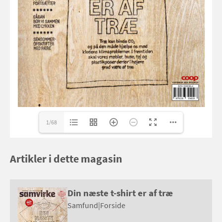
samvirke@frontmedia.dk
www.frontmedia.dk
samvirke@samvirke.dk
1/68
Artikler i dette magasin
Din næste t-shirt er af træ
Samfund
|
Forside