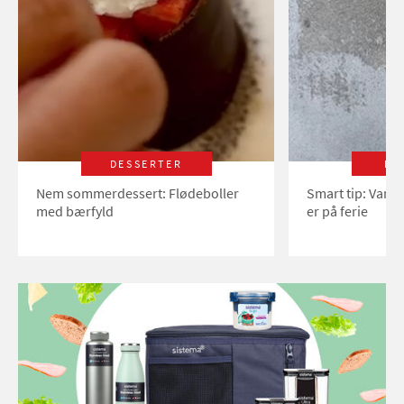
DESSERTER
LI
Nem sommerdessert: Flødeboller
Smart tip: Vand
med bærfyld
er på ferie