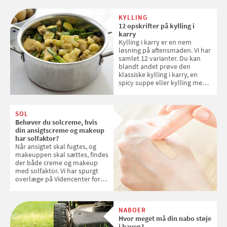
verdensarvsliste
KYLLING
12 opskrifter på kylling i
karry
Kylling i karry er en nem
løsning på aftensmaden. Vi har
samlet 12 varianter. Du kan
blandt andet prøve den
klassiske kylling i karry, en
spicy suppe eller kylling med
kokosris. Velbekomme!
SOL
Behøver du solcreme, hvis
din ansigtscreme og makeup
har solfaktor?
Når ansigtet skal fugtes, og
makeuppen skal sættes, findes
der både creme og makeup
med solfaktor. Vi har spurgt
overlæge på Videncenter for
Hudkræft, Stine Regin Wiegell,
om ansigtscreme og makeup
med SPF kan erstatte
NABOER
solcreme, når man bevæger
Hvor meget må din nabo støje
sig ud i solen
i haven?