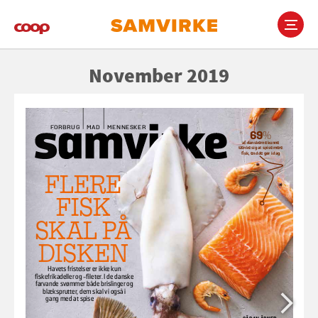
Gå
til
hovedindhold
Main
November 2019
navigation