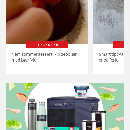
DESSERTER
LI
Nem sommerdessert: Flødeboller
Smart tip: Vand
med bærfyld
er på ferie