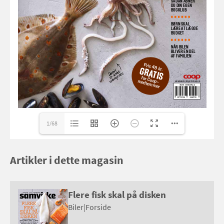
samvirke@frontmedia.dk
www.frontmedia.dk
samvirke@samvirke.dk
fang ideer til lækre juleopskrifter på 
www.lykkeberg.com
1/68
Artikler i dette magasin
Flere fisk skal på disken
Biler
|
Forside