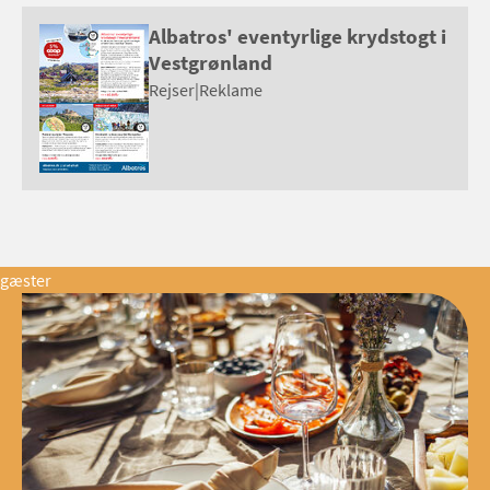
Albatros' eventyrlige krydstogt i
Vestgrønland
Rejser
|
Reklame
gæster