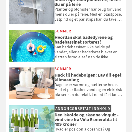
du er på ferie
Planter og blomster har brug for vand,
mens du er på ferie. Med en plastpose,
vatpind og et par strips kan du lave dit
eget vandingssystem, så du slipper for
at bede naboen om at vande eller
SOMMER
komme hjem til døde planter
Hvordan skal badedyrene og
badebassinet sorteres?
Kan badebassinet ikke holde på
vandet, eller er badedyret blevet en
slatten fornøjelse? Kan de ikke
repareres, skal du være særligt
opmærksom, når du smider
SOMMER
badebassinet eller et badedyr ud
Hack til hedebølgen: Lav dit eget
klimaanlæg
Dagene er varme og nætterne hede.
Med et par flasker vand og en elektrisk
blæser kan du relativt nemt fået koldt
pust, når der er varmt ude og inde. Klik
og se, hvordan du gør
ANNONCØRBETALT INDHOLD
Den iskolde og skønne vinquiz -
vind vine fra Viña Esmeralda til
499 kroner
Hvad er posidonia oceanica? Og