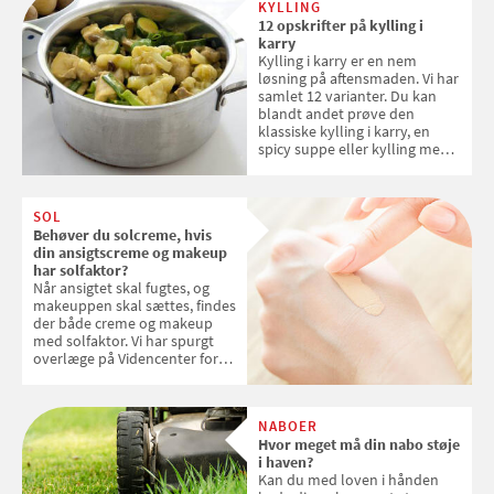
KYLLING
12 opskrifter på kylling i
karry
Kylling i karry er en nem
løsning på aftensmaden. Vi har
samlet 12 varianter. Du kan
blandt andet prøve den
klassiske kylling i karry, en
spicy suppe eller kylling med
kokosris. Velbekomme!
SOL
Behøver du solcreme, hvis
din ansigtscreme og makeup
har solfaktor?
Når ansigtet skal fugtes, og
makeuppen skal sættes, findes
der både creme og makeup
med solfaktor. Vi har spurgt
overlæge på Videncenter for
Hudkræft, Stine Regin Wiegell,
om ansigtscreme og makeup
med SPF kan erstatte
NABOER
solcreme, når man bevæger
Hvor meget må din nabo støje
sig ud i solen
i haven?
Kan du med loven i hånden