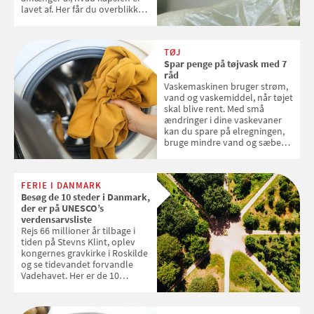
lavet af. Her får du overblikket
over, hvordan kaffekapslerne
skal sorteres
TØJ
Spar penge på tøjvask med 7
råd
Vaskemaskinen bruger strøm,
vand og vaskemiddel, når tøjet
skal blive rent. Med små
ændringer i dine vaskevaner
kan du spare på elregningen,
bruge mindre vand og sæbe
og forlænge vaskemaskinens
levetid. Samvirke har samlet 7
enkle råd til at spare penge på
FERIE I DANMARK
tøjvasken
Besøg de 10 steder i Danmark,
der er på UNESCO’s
verdensarvsliste
Rejs 66 millioner år tilbage i
tiden på Stevns Klint, oplev
kongernes gravkirke i Roskilde
og se tidevandet forvandle
Vadehavet. Her er de 10
danske steder på UNESCO's
verdensarvsliste