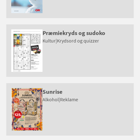
Præmiekryds og sudoko
Kultur
|
Krydsord og quizzer
Sunrise
Alkohol
|
Reklame