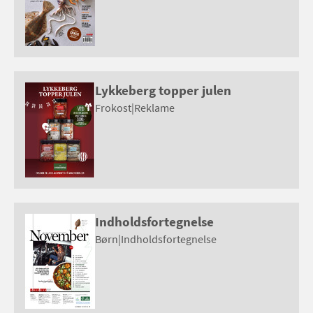
Lykkeberg topper julen
Frokost
|
Reklame
Indholdsfortegnelse
Børn
|
Indholdsfortegnelse