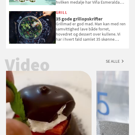
hvilken medalje har Viña Esmeralda
White fået ved Mundus vini i 2026? Gæt
med i Samvirkes skønne vinquiz, hvor
GRILL
du kan vinde 6 flasker vin fra Viña
35 gode grillopskrifter
Esmeralda. Konkurrencen slutter 1.
Grillmad er god mad. Man kan med ren
september 2026.
samvittighed lave både forret,
hovedret og dessert over kullene. Vi
har i hvert fald samlet 35 skønne
forslag til en sommeraften i grillens
tegn.
Video
SE ALLE