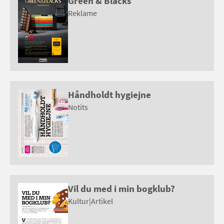
Green & Blacks
Reklame
Håndholdt hygiejne
Notits
Vil du med i min bogklub?
Kultur
|
Artikel