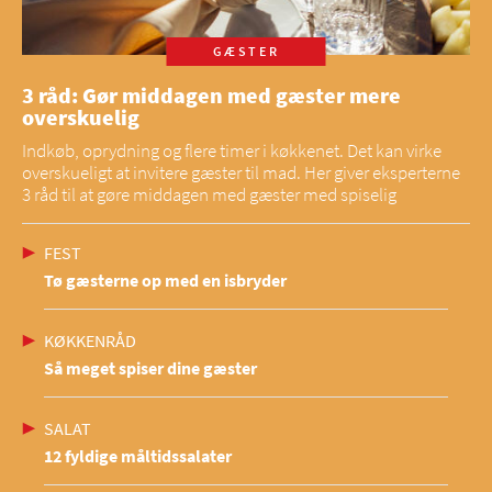
GÆSTER
3 råd: Gør middagen med gæster mere
overskuelig
Indkøb, oprydning og flere timer i køkkenet. Det kan virke
overskueligt at invitere gæster til mad. Her giver eksperterne
3 råd til at gøre middagen med gæster med spiselig
FEST
Tø gæsterne op med en isbryder
KØKKENRÅD
Så meget spiser dine gæster
SALAT
12 fyldige måltidssalater