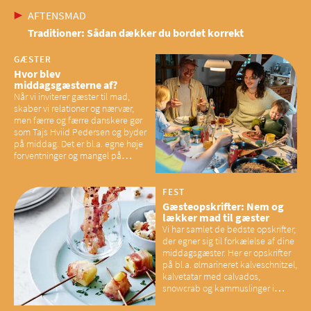
AFTENSMAD
Traditioner: Sådan dækker du bordet korrekt
GÆSTER
Hvor blev
middagsgæsterne af?
Når vi inviterer gæster til mad,
skaber vi relationer og nærvær,
men færre og færre danskere gør
som Tajs Hviid Pedersen og byder
på middag. Det er bl.a. egne høje
forventninger og mangel på
overskud, der spænder ben,
mener eksperter – og det kan
have konsekvenser for vores
FEST
sociale fællesskaber
Gæsteopskrifter: Nem og
lækker mad til gæster
Vi har samlet de bedste opskrifter,
der egner sig til forkælelse af dine
middagsgæster. Her er opskrifter
på bl.a. ølmarineret kalveschnitzel,
kalvetatar med calvados,
snowcrab og kammuslinger i
brunet citronsmør og snacks til