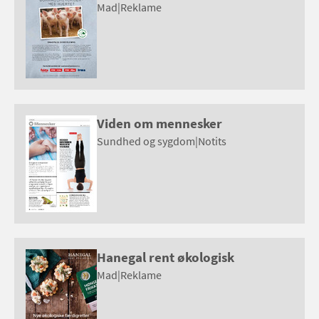
Mad
|
Reklame
Viden om mennesker
Sundhed og sygdom
|
Notits
Hanegal rent økologisk
Mad
|
Reklame