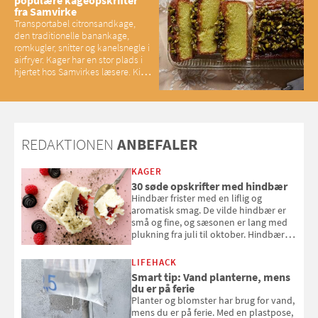
fra Samvirke
Transportabel citronsandkage,
den traditionelle banankage,
romkugler, snitter og kanelsnegle i
airfryer. Kager har en stor plads i
hjertet hos Samvirkes læsere. Kig
med og se alle favoritterne fra
2025
REDAKTIONEN
ANBEFALER
KAGER
30 søde opskrifter med hindbær
Hindbær frister med en liflig og
aromatisk smag. De vilde hindbær er
små og fine, og sæsonen er lang med
plukning fra juli til oktober. Hindbær
kan spises direkte fra busken, eller du
kan bruge dine hindbær i alt fra
LIFEHACK
bagværk og salater til is og syltning.
Smart tip: Vand planterne, mens
du er på ferie
Planter og blomster har brug for vand,
mens du er på ferie. Med en plastpose,