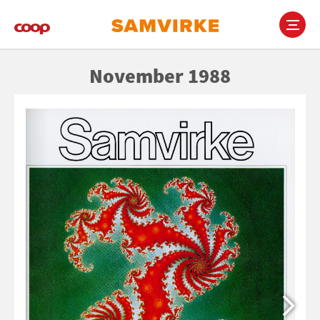
Gå
til
hovedindhold
Main
November 1988
navigation