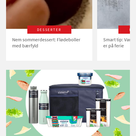
DESSERTER
LI
Nem sommerdessert: Flødeboller
Smart tip: Vand
med bærfyld
er på ferie