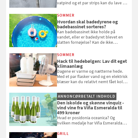
vatpind og et par strips kan du lave dit
eget vandingssystem, så du slipper for
at bede naboen om at vande eller
SOMMER
komme hjem til døde planter
Hvordan skal badedyrene og
badebassinet sorteres?
Kan badebassinet ikke holde på
vandet, eller er badedyret blevet en
slatten fornøjelse? Kan de ikke
repareres, skal du være særligt
opmærksom, når du smider
SOMMER
badebassinet eller et badedyr ud
Hack til hedebølgen: Lav dit eget
klimaanlæg
Dagene er varme og nætterne hede.
Med et par flasker vand og en elektrisk
blæser kan du relativt nemt fået koldt
pust, når der er varmt ude og inde. Klik
og se, hvordan du gør
ANNONCØRBETALT INDHOLD
Den iskolde og skønne vinquiz -
vind vine fra Viña Esmeralda til
499 kroner
Hvad er posidonia oceanica? Og
hvilken medalje har Viña Esmeralda
White fået ved Mundus vini i 2026? Gæt
med i Samvirkes skønne vinquiz, hvor
GRILL