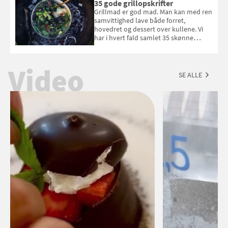
du kan vinde 6 flasker vin fra Viña
35 gode grillopskrifter
Esmeralda. Konkurrencen slutter 1.
Grillmad er god mad. Man kan med ren
september 2026.
samvittighed lave både forret,
hovedret og dessert over kullene. Vi
har i hvert fald samlet 35 skønne
forslag til en sommeraften i grillens
tegn.
Video
SE ALLE