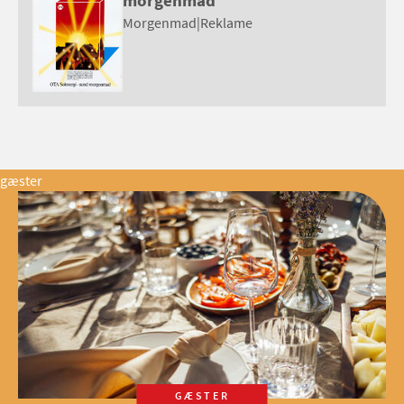
morgenmad
Morgenmad
|
Reklame
gæster
GÆSTER