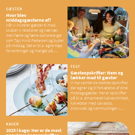
GÆSTER
Hvor blev
middagsgæsterne af?
Når vi inviterer gæster til mad,
skaber vi relationer og nærvær,
men færre og færre danskere gør
som Tajs Hviid Pedersen og byder
på middag. Det er bl.a. egne høje
forventninger og mangel på
overskud, der spænder ben,
mener eksperter – og det kan
have konsekvenser for vores
FEST
sociale fællesskaber
Gæsteopskrifter: Nem og
lækker mad til gæster
Vi har samlet de bedste opskrifter,
der egner sig til forkælelse af dine
middagsgæster. Her er opskrifter
på bl.a. ølmarineret kalveschnitzel,
kalvetatar med calvados,
snowcrab og kammuslinger i
brunet citronsmør og snacks til
baconelskere
KAGER
2025 i kage: Her er de mest
populære kageopskrifter