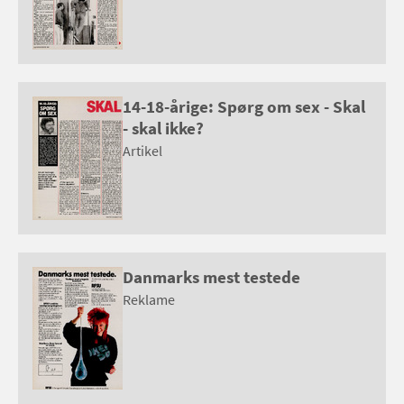
14-18-årige: Spørg om sex - Skal
- skal ikke?
Artikel
Danmarks mest testede
Reklame