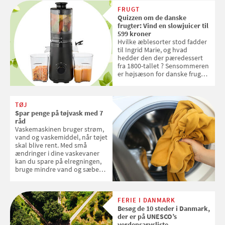
FRUGT
Quizzen om de danske
frugter: Vind en slowjuicer til
599 kroner
Hvilke æblesorter stod fadder
til Ingrid Marie, og hvad
hedder den der pæredessert
fra 1800-tallet ? Sensommeren
er højsæson for danske fruger,
og lige nu kan du stemme om
dine danske og lokale
favoritter. Det fejrer Samvirke
TØJ
med en quiz om alt det danske
Spar penge på tøjvask med 7
frugt, vi elsker. Konkurrencen
råd
slutter fredag d. 18. september
Vaskemaskinen bruger strøm,
2026
vand og vaskemiddel, når tøjet
skal blive rent. Med små
ændringer i dine vaskevaner
kan du spare på elregningen,
bruge mindre vand og sæbe
og forlænge vaskemaskinens
levetid. Samvirke har samlet 7
enkle råd til at spare penge på
FERIE I DANMARK
tøjvasken
Besøg de 10 steder i Danmark,
der er på UNESCO’s
verdensarvsliste