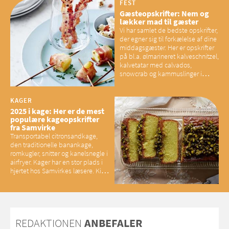
have konsekvenser for vores
FEST
sociale fællesskaber
Gæsteopskrifter: Nem og
lækker mad til gæster
Vi har samlet de bedste opskrifter,
der egner sig til forkælelse af dine
middagsgæster. Her er opskrifter
på bl.a. ølmarineret kalveschnitzel,
kalvetatar med calvados,
snowcrab og kammuslinger i
brunet citronsmør og snacks til
baconelskere
KAGER
2025 i kage: Her er de mest
populære kageopskrifter
fra Samvirke
Transportabel citronsandkage,
den traditionelle banankage,
romkugler, snitter og kanelsnegle i
airfryer. Kager har en stor plads i
hjertet hos Samvirkes læsere. Kig
med og se alle favoritterne fra
2025
REDAKTIONEN
ANBEFALER