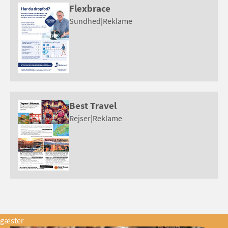
Flexbrace
Sundhed
|
Reklame
Best Travel
Rejser
|
Reklame
gæster