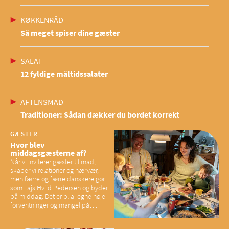
KØKKENRÅD
Så meget spiser dine gæster
SALAT
12 fyldige måltidssalater
AFTENSMAD
Traditioner: Sådan dækker du bordet korrekt
GÆSTER
Hvor blev
middagsgæsterne af?
Når vi inviterer gæster til mad,
skaber vi relationer og nærvær,
men færre og færre danskere gør
som Tajs Hviid Pedersen og byder
på middag. Det er bl.a. egne høje
forventninger og mangel på
overskud, der spænder ben,
mener eksperter – og det kan