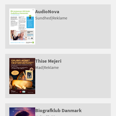
AudioNova
Sundhed
|
Reklame
Thise Mejeri
Mad
|
Reklame
Biografklub Danmark