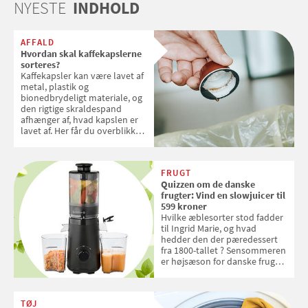
NYESTE
INDHOLD
AFFALD
Hvordan skal kaffekapslerne
sorteres?
Kaffekapsler kan være lavet af
metal, plastik og
bionedbrydeligt materiale, og
den rigtige skraldespand
afhænger af, hvad kapslen er
lavet af. Her får du overblikket
over, hvordan kaffekapslerne
skal sorteres
FRUGT
Quizzen om de danske
frugter: Vind en slowjuicer til
599 kroner
Hvilke æblesorter stod fadder
til Ingrid Marie, og hvad
hedder den der pæredessert
fra 1800-tallet ? Sensommeren
er højsæson for danske fruger,
og lige nu kan du stemme om
dine danske og lokale
favoritter. Det fejrer Samvirke
TØJ
med en quiz om alt det danske