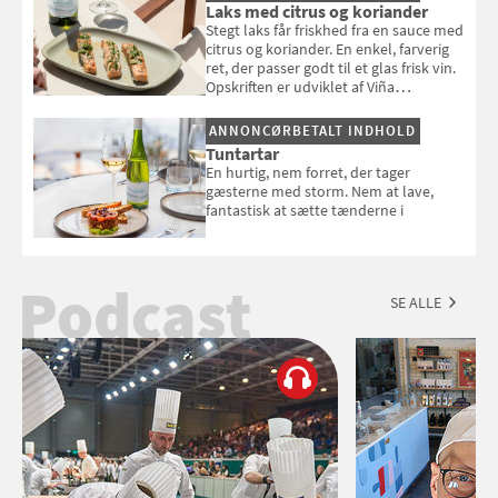
Laks med citrus og koriander
Stegt laks får friskhed fra en sauce med
citrus og koriander. En enkel, farverig
ret, der passer godt til et glas frisk vin.
Opskriften er udviklet af Viña
Esmeralda.
ANNONCØRBETALT INDHOLD
Tuntartar
En hurtig, nem forret, der tager
gæsterne med storm. Nem at lave,
fantastisk at sætte tænderne i
Podcast
SE ALLE