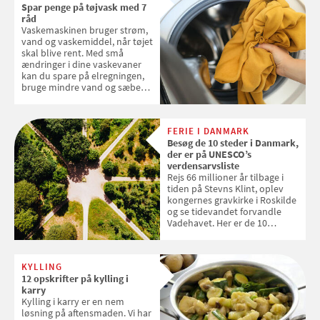
Spar penge på tøjvask med 7
frugt, vi elsker. Konkurrencen
råd
slutter fredag d. 18. september
Vaskemaskinen bruger strøm,
2026
vand og vaskemiddel, når tøjet
skal blive rent. Med små
ændringer i dine vaskevaner
kan du spare på elregningen,
bruge mindre vand og sæbe
og forlænge vaskemaskinens
levetid. Samvirke har samlet 7
enkle råd til at spare penge på
FERIE I DANMARK
tøjvasken
Besøg de 10 steder i Danmark,
der er på UNESCO’s
verdensarvsliste
Rejs 66 millioner år tilbage i
tiden på Stevns Klint, oplev
kongernes gravkirke i Roskilde
og se tidevandet forvandle
Vadehavet. Her er de 10
danske steder på UNESCO's
verdensarvsliste
KYLLING
12 opskrifter på kylling i
karry
Kylling i karry er en nem
løsning på aftensmaden. Vi har