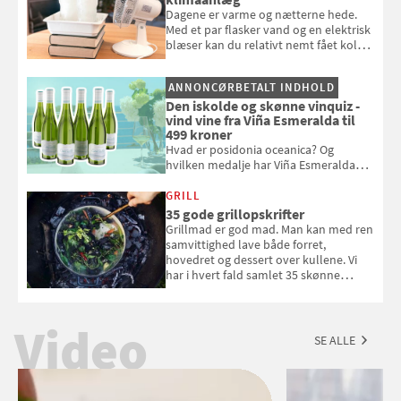
Dagene er varme og nætterne hede.
Med et par flasker vand og en elektrisk
blæser kan du relativt nemt fået koldt
pust, når der er varmt ude og inde. Klik
og se, hvordan du gør
ANNONCØRBETALT INDHOLD
Den iskolde og skønne vinquiz -
vind vine fra Viña Esmeralda til
499 kroner
Hvad er posidonia oceanica? Og
hvilken medalje har Viña Esmeralda
White fået ved Mundus vini i 2026? Gæt
med i Samvirkes skønne vinquiz, hvor
GRILL
du kan vinde 6 flasker vin fra Viña
35 gode grillopskrifter
Esmeralda. Konkurrencen slutter 1.
Grillmad er god mad. Man kan med ren
september 2026.
samvittighed lave både forret,
hovedret og dessert over kullene. Vi
har i hvert fald samlet 35 skønne
forslag til en sommeraften i grillens
tegn.
Video
SE ALLE