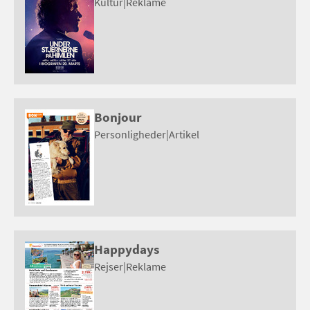
Kultur
|
Reklame
Bonjour
Personligheder
|
Artikel
Happydays
Rejser
|
Reklame