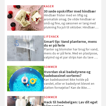
KAGER
30 søde opskrifter med hindbær
Hindbær frister med en liflig og
aromatisk smag. De vilde hindbær er
små og fine, og sæsonen er lang med
plukning fra juli til oktober. Hindbær
kan spises direkte fra busken, eller du
kan bruge dine hindbær i alt fra
LIFEHACK
bagværk og salater til is og syltning.
Smart tip: Vand planterne, mens
du er på ferie
Planter og blomster har brug for vand,
mens du er på ferie. Med en plastpose,
vatpind og et par strips kan du lave dit
eget vandingssystem, så du slipper for
at bede naboen om at vande eller
SOMMER
komme hjem til døde planter
Hvordan skal badedyrene og
badebassinet sorteres?
Kan badebassinet ikke holde på
vandet, eller er badedyret blevet en
slatten fornøjelse? Kan de ikke
repareres, skal du være særligt
opmærksom, når du smider
SOMMER
badebassinet eller et badedyr ud
Hack til hedebølgen: Lav dit eget
klimaanlæg