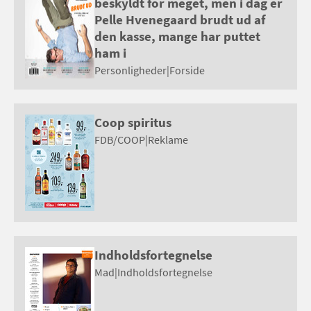
beskyldt for meget, men i dag er
Pelle Hvenegaard brudt ud af
den kasse, mange har puttet
ham i
Personligheder
|
Forside
Coop spiritus
FDB/COOP
|
Reklame
Indholdsfortegnelse
Mad
|
Indholdsfortegnelse