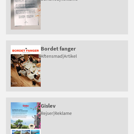
Bordet fanger
Aftensmad
|
Artikel
Gislev
Rejser
|
Reklame