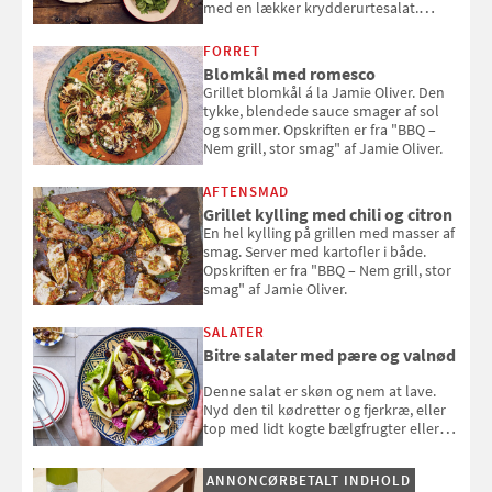
med en lækker krydderurtesalat.
Opskriften er fra “BBQ – Nem grill, stor
smag" af Jamie Oliver.
FORRET
Blomkål med romesco
Grillet blomkål á la Jamie Oliver. Den
tykke, blendede sauce smager af sol
og sommer. Opskriften er fra "BBQ –
Nem grill, stor smag" af Jamie Oliver.
AFTENSMAD
Grillet kylling med chili og citron
En hel kylling på grillen med masser af
smag. Server med kartofler i både.
Opskriften er fra "BBQ – Nem grill, stor
smag" af Jamie Oliver.
SALATER
Bitre salater med pære og valnød
Denne salat er skøn og nem at lave.
Nyd den til kødretter og fjerkræ, eller
top med lidt kogte bælgfrugter eller
en rest kylling, og nyd den som et let,
selvstændigt måltid. Opskriften er fra
ANNONCØRBETALT INDHOLD
Louisa Lorangs kogebog "Salat".