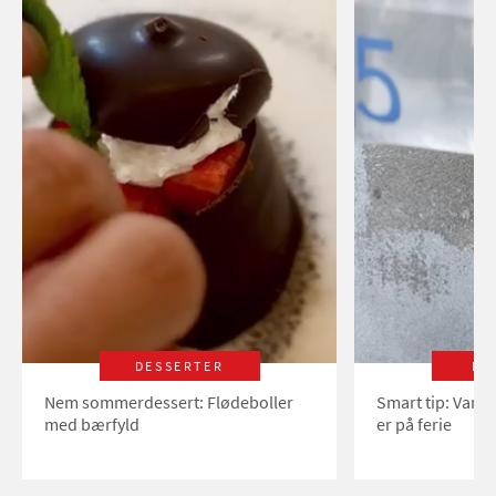
DESSERTER
LI
Nem sommerdessert: Flødeboller
Smart tip: Vand
med bærfyld
er på ferie