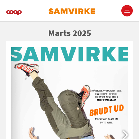
Gå
til
hovedindhold
Main
Marts 2025
navigation
pia.thorsen.jacobsen@coop.dk
maj@piccolomedia.dk
stine@piccolomedia.dk
christian@piccolomedia.dk
cp@piccolomedia.dk
daniel@piccolomedia.dk