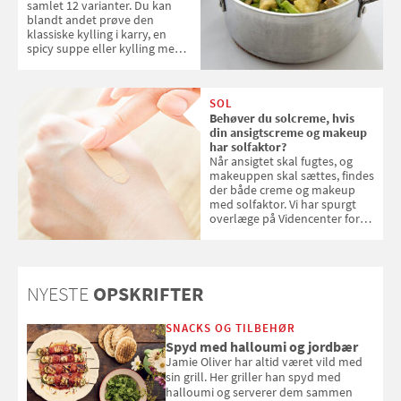
samlet 12 varianter. Du kan
blandt andet prøve den
klassiske kylling i karry, en
spicy suppe eller kylling med
kokosris. Velbekomme!
SOL
Behøver du solcreme, hvis
din ansigtscreme og makeup
har solfaktor?
Når ansigtet skal fugtes, og
makeuppen skal sættes, findes
der både creme og makeup
med solfaktor. Vi har spurgt
overlæge på Videncenter for
Hudkræft, Stine Regin Wiegell,
om ansigtscreme og makeup
med SPF kan erstatte
solcreme, når man bevæger
NYESTE
OPSKRIFTER
sig ud i solen
SNACKS OG TILBEHØR
Spyd med halloumi og jordbær
Jamie Oliver har altid været vild med
sin grill. Her griller han spyd med
halloumi og serverer dem sammen