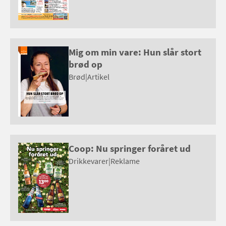
Mig om min vare: Hun slår stort
brød op
Brød
|
Artikel
Coop: Nu springer foråret ud
Drikkevarer
|
Reklame