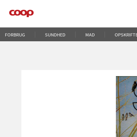
Gå
til
hovedindhold
Main
FORBRUG
SUNDHED
MAD
OPSKRIFT
navigation