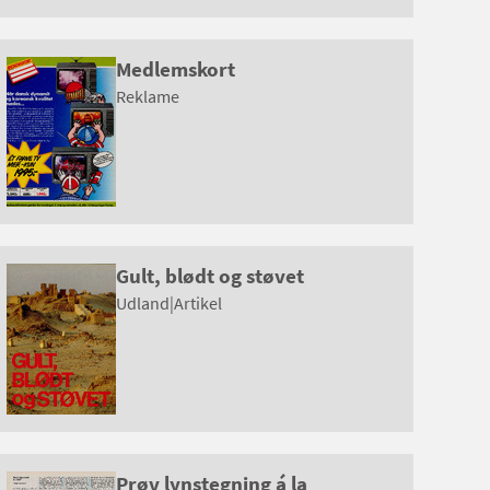
Medlemskort
Reklame
Gult, blødt og støvet
Udland
|
Artikel
Prøv lynstegning á la