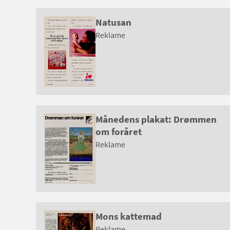
Natusan
Reklame
Månedens plakat: Drømmen
om foråret
Reklame
Mons kattemad
Reklame