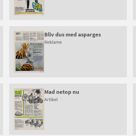
Bliv dus med asparges
Reklame
Mad netop nu
Artikel