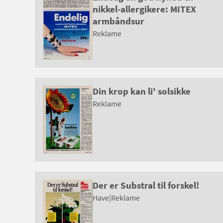
nikkel-allergikere: MITEX
armbåndsur
Reklame
Din krop kan li' solsikke
Reklame
Der er Substral til forskel!
Have
|
Reklame