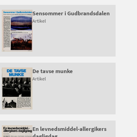
Sensommer i Gudbrandsdalen
Artikel
De tavse munke
Artikel
En levnedsmiddel-allergikers
dagligdag