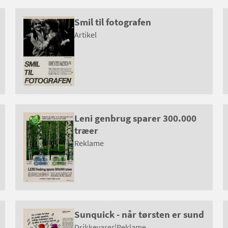
Smil til fotografen
Artikel
Leni genbrug sparer 300.000
træer
Reklame
Sunquick - når tørsten er sund
Drikkevarer
|
Reklame