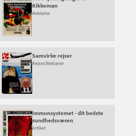
Kikkoman
Reklame
Samvirke rejser
Rejser
|
Reklame
Immunsystemet - dit bedste
sundhedsvæsen
Artikel