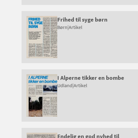
Frihed til syge børn
Børn
|
Artikel
I Alperne tikker en bombe
Udland
|
Artikel
Endelig en god nyhed til