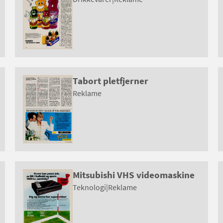
Tabort pletfjerner
Reklame
Mitsubishi VHS videomaskine
Teknologi
|
Reklame