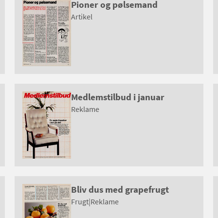
Pioner og pølsemand
Artikel
Medlemstilbud i januar
Reklame
Bliv dus med grapefrugt
Frugt
|
Reklame