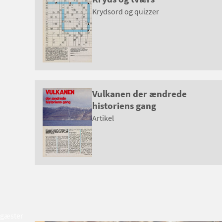
Krydsord og quizzer
Vulkanen der ændrede
historiens gang
Artikel
gæster