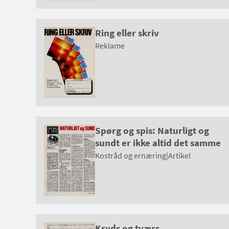
Ring eller skriv
Reklame
Spørg og spis: Naturligt og
sundt er ikke altid det samme
Kostråd og ernæring
|
Artikel
Kryds og tværs