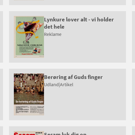
Lynkure lover alt - vi holder
det hele
Reklame
Berøring af Guds finger
Udland
|
Artikel
Sesam luk dig op