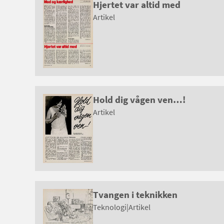
Hjertet var altid med
Artikel
Hold dig vågen ven…!
Artikel
Tvangen i teknikken
Teknologi
|
Artikel