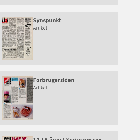
Synspunkt
Artikel
Forbrugersiden
Artikel
14-18-årige: Spørg om sex -