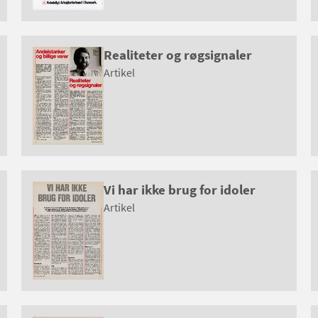
Realiteter og røgsignaler
Artikel
Vi har ikke brug for idoler
Artikel