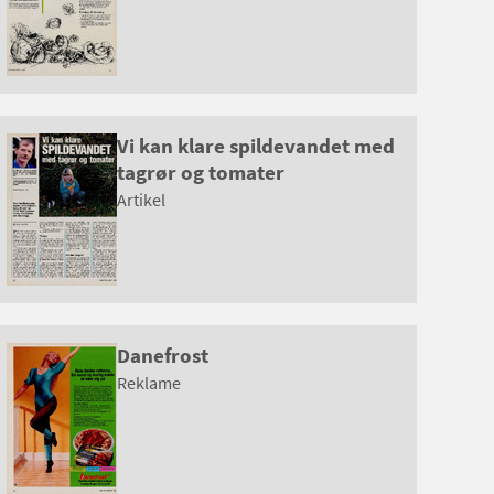
Vi kan klare spildevandet med
tagrør og tomater
Artikel
Danefrost
Reklame