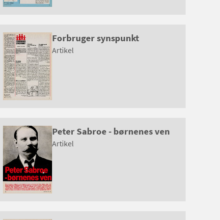
Forbruger synspunkt
Artikel
Peter Sabroe - børnenes ven
Artikel