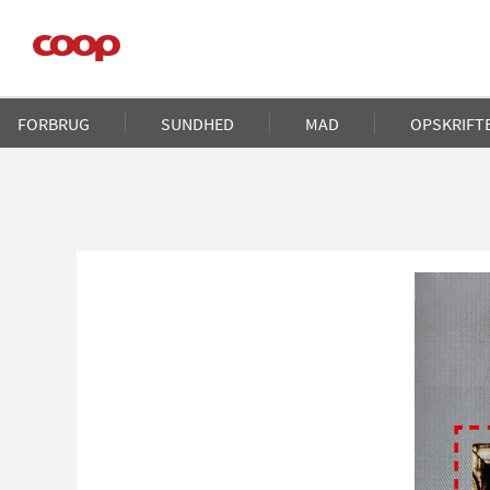
Gå
til
hovedindhold
Main
FORBRUG
SUNDHED
MAD
OPSKRIFT
navigation