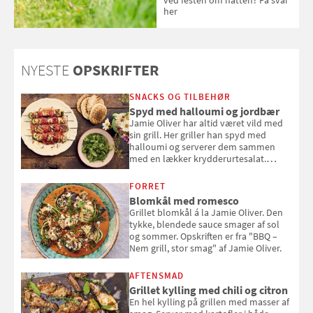
her
NYESTE
OPSKRIFTER
SNACKS OG TILBEHØR
Spyd med halloumi og jordbær
Jamie Oliver har altid været vild med
sin grill. Her griller han spyd med
halloumi og serverer dem sammen
med en lækker krydderurtesalat.
Opskriften er fra “BBQ – Nem grill, stor
smag" af Jamie Oliver.
FORRET
Blomkål med romesco
Grillet blomkål á la Jamie Oliver. Den
tykke, blendede sauce smager af sol
og sommer. Opskriften er fra "BBQ –
Nem grill, stor smag" af Jamie Oliver.
AFTENSMAD
Grillet kylling med chili og citron
En hel kylling på grillen med masser af