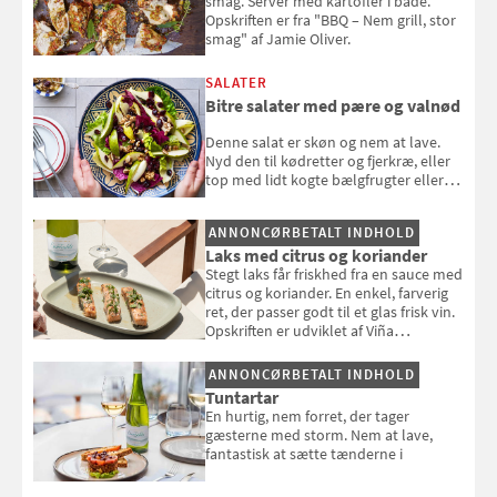
smag. Server med kartofler i både.
Opskriften er fra "BBQ – Nem grill, stor
smag" af Jamie Oliver.
SALATER
Bitre salater med pære og valnød
Denne salat er skøn og nem at lave.
Nyd den til kødretter og fjerkræ, eller
top med lidt kogte bælgfrugter eller
en rest kylling, og nyd den som et let,
selvstændigt måltid. Opskriften er fra
ANNONCØRBETALT INDHOLD
Louisa Lorangs kogebog "Salat".
Laks med citrus og koriander
Stegt laks får friskhed fra en sauce med
citrus og koriander. En enkel, farverig
ret, der passer godt til et glas frisk vin.
Opskriften er udviklet af Viña
Esmeralda.
ANNONCØRBETALT INDHOLD
Tuntartar
En hurtig, nem forret, der tager
gæsterne med storm. Nem at lave,
fantastisk at sætte tænderne i