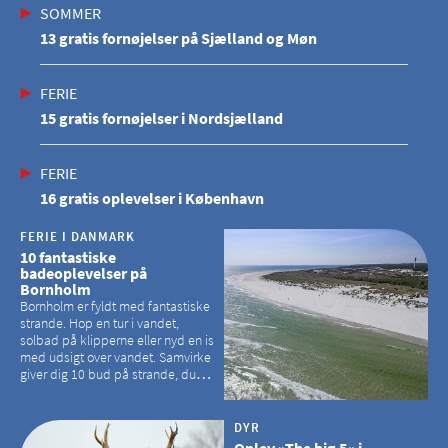
SOMMER
13 gratis fornøjelser på Sjælland og Møn
FERIE
15 gratis fornøjelser i Nordsjælland
FERIE
16 gratis oplevelser i København
FERIE I DANMARK
10 fantastiske
badeoplevelser på
Bornholm
Bornholm er fyldt med fantastiske
strande. Hop en tur i vandet,
solbad på klipperne eller nyd en is
med udsigt over vandet. Samvirke
giver dig 10 bud på strande, du
kan besøge på Bornholm
DYR
Oplev »The big 5« i