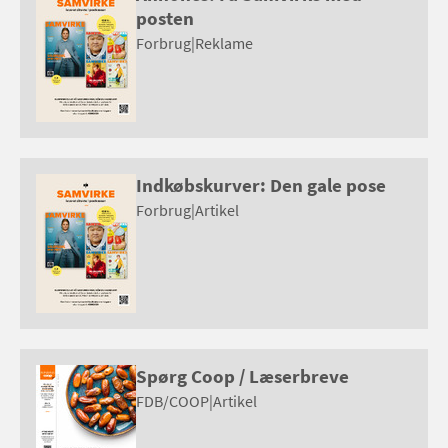
posten
Forbrug
|
Reklame
Indkøbskurver: Den gale pose
Forbrug
|
Artikel
Spørg Coop / Læserbreve
FDB/COOP
|
Artikel