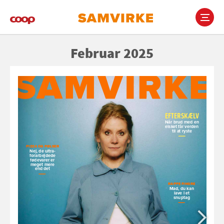
Gå
til
hovedindhold
Main
Februar 2025
navigation
pia.thorsen.jacobsen@coop.dk
maj@piccolomedia.dk
stine@piccolomedia.dk
christian@piccolomedia.dk
cp@piccolomedia.dk
jsl@piccolomedia.dk