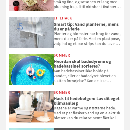
små og fine, og sæsonen er lang med
plukning fra juli til oktober. Hindbær
kan spises direkte fra busken, eller du
kan bruge dine hindbær i alt fra
LIFEHACK
bagværk og salater til is og syltning.
Smart tip: Vand planterne, mens
du er på ferie
Planter og blomster har brug for vand,
mens du er på ferie. Med en plastpose,
vatpind og et par strips kan du lave dit
eget vandingssystem, så du slipper for
at bede naboen om at vande eller
SOMMER
komme hjem til døde planter
Hvordan skal badedyrene og
badebassinet sorteres?
Kan badebassinet ikke holde på
vandet, eller er badedyret blevet en
slatten fornøjelse? Kan de ikke
repareres, skal du være særligt
opmærksom, når du smider
SOMMER
badebassinet eller et badedyr ud
Hack til hedebølgen: Lav dit eget
klimaanlæg
Dagene er varme og nætterne hede.
Med et par flasker vand og en elektrisk
blæser kan du relativt nemt fået koldt
pust, når der er varmt ude og inde. Klik
og se, hvordan du gør