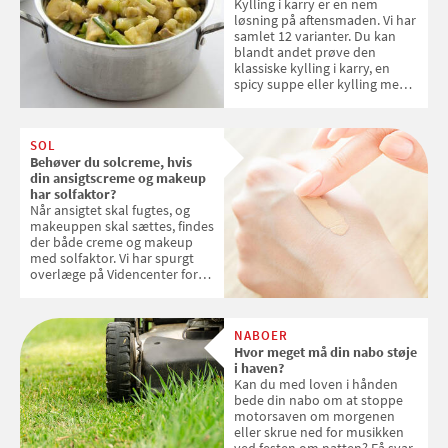
Kylling i karry er en nem
løsning på aftensmaden. Vi har
samlet 12 varianter. Du kan
blandt andet prøve den
klassiske kylling i karry, en
spicy suppe eller kylling med
kokosris. Velbekomme!
SOL
Behøver du solcreme, hvis
din ansigtscreme og makeup
har solfaktor?
Når ansigtet skal fugtes, og
makeuppen skal sættes, findes
der både creme og makeup
med solfaktor. Vi har spurgt
overlæge på Videncenter for
Hudkræft, Stine Regin Wiegell,
om ansigtscreme og makeup
med SPF kan erstatte
NABOER
solcreme, når man bevæger
Hvor meget må din nabo støje
sig ud i solen
i haven?
Kan du med loven i hånden
bede din nabo om at stoppe
motorsaven om morgenen
eller skrue ned for musikken
ved festen om natten? Få svar