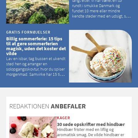
langt efter. Vi har været en tur
rundt i smukke Danmark og
fundet 10 mere eller mindre
kendte steder med en udsigt, som
kan tage pusten fra de fleste
GRATIS FORNØJELSER
Billig sommerferie: 15 tips
til at gøre sommerferien
magisk, uden det koster det
vilde
Lav en isbar, tag bussen et ukendt
sted hen og arranger en
solopgangsskovtur, hvor du spiser
morgenmad. Samvirke har 15 tips
til, hvordan du kan have en
magisk ferie, uden at det koster
dig det vilde
REDAKTIONEN
ANBEFALER
KAGER
30 søde opskrifter med hindbær
Hindbær frister med en liflig og
aromatisk smag. De vilde hindbær er