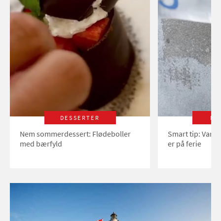
DESSERTER
LI
Nem sommerdessert: Flødeboller
Smart tip: Vand
med bærfyld
er på ferie