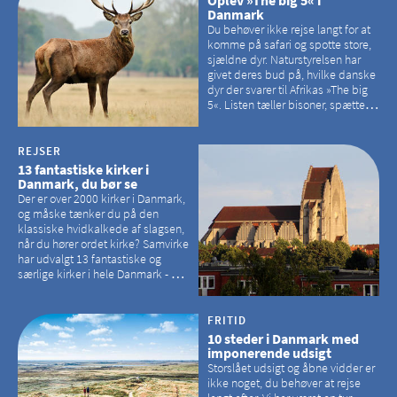
Danmark
Du behøver ikke rejse langt for at
komme på safari og spotte store,
sjældne dyr. Naturstyrelsen har
givet deres bud på, hvilke danske
dyr der svarer til Afrikas »The big
5«. Listen tæller bisoner, spættede
sæler, vilde heste, krondyr og
havørne.
REJSER
13 fantastiske kirker i
Danmark, du bør se
Der er over 2000 kirker i Danmark,
og måske tænker du på den
klassiske hvidkalkede af slagsen,
når du hører ordet kirke? Samvirke
har udvalgt 13 fantastiske og
særlige kirker i hele Danmark - og
der er langt mellem den klassiske,
hvidkalkede kirke. Se et bud på,
hvilke kirker, der er en omvej værd
FRITID
10 steder i Danmark med
imponerende udsigt
Storslået udsigt og åbne vidder er
ikke noget, du behøver at rejse