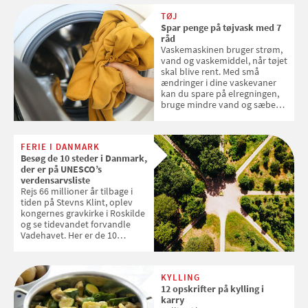
TØJ
Spar penge på tøjvask med 7
råd
Vaskemaskinen bruger strøm,
vand og vaskemiddel, når tøjet
skal blive rent. Med små
ændringer i dine vaskevaner
kan du spare på elregningen,
bruge mindre vand og sæbe
og forlænge vaskemaskinens
levetid. Samvirke har samlet 7
enkle råd til at spare penge på
FERIE I DANMARK
tøjvasken
Besøg de 10 steder i Danmark,
der er på UNESCO’s
verdensarvsliste
Rejs 66 millioner år tilbage i
tiden på Stevns Klint, oplev
kongernes gravkirke i Roskilde
og se tidevandet forvandle
Vadehavet. Her er de 10
danske steder på UNESCO's
verdensarvsliste
KYLLING
12 opskrifter på kylling i
karry