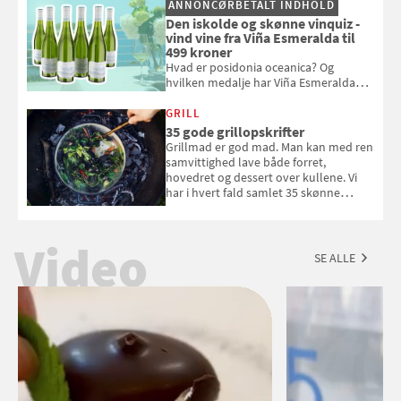
ANNONCØRBETALT INDHOLD
Den iskolde og skønne vinquiz -
vind vine fra Viña Esmeralda til
499 kroner
Hvad er posidonia oceanica? Og
hvilken medalje har Viña Esmeralda
White fået ved Mundus vini i 2026? Gæt
med i Samvirkes skønne vinquiz, hvor
GRILL
du kan vinde 6 flasker vin fra Viña
35 gode grillopskrifter
Esmeralda. Konkurrencen slutter 1.
Grillmad er god mad. Man kan med ren
september 2026.
samvittighed lave både forret,
hovedret og dessert over kullene. Vi
har i hvert fald samlet 35 skønne
forslag til en sommeraften i grillens
tegn.
Video
SE ALLE