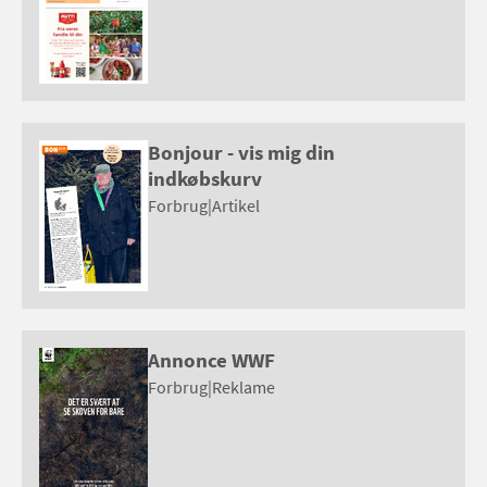
Bonjour - vis mig din
indkøbskurv
Forbrug
|
Artikel
Annonce WWF
Forbrug
|
Reklame