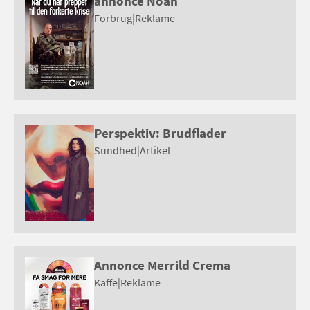
annonce Noah
Forbrug
|
Reklame
Perspektiv: Brudflader
Sundhed
|
Artikel
Annonce Merrild Crema
Kaffe
|
Reklame