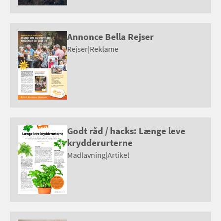
Annonce Bella Rejser
Rejser
|
Reklame
Godt råd / hacks: Længe leve
krydderurterne
Madlavning
|
Artikel