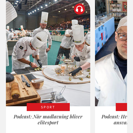
SPORT
Podcast: Når madlavning bliver
Podcast: Hvad
elitesport
ansvarli