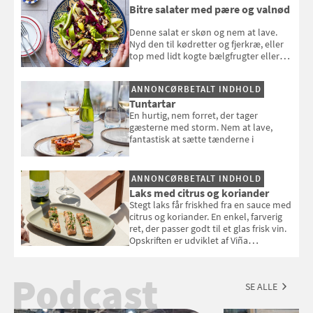
Bitre salater med pære og valnød
Denne salat er skøn og nem at lave.
Nyd den til kødretter og fjerkræ, eller
top med lidt kogte bælgfrugter eller
en rest kylling, og nyd den som et let,
selvstændigt måltid. Opskriften er fra
ANNONCØRBETALT INDHOLD
Louisa Lorangs kogebog "Salat".
Tuntartar
En hurtig, nem forret, der tager
gæsterne med storm. Nem at lave,
fantastisk at sætte tænderne i
ANNONCØRBETALT INDHOLD
Laks med citrus og koriander
Stegt laks får friskhed fra en sauce med
citrus og koriander. En enkel, farverig
ret, der passer godt til et glas frisk vin.
Opskriften er udviklet af Viña
Esmeralda.
Podcast
SE ALLE