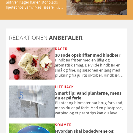
airfryer. Kager har en stor plads i
hjertet hos Samvirkes læsere. Kig
med og se alle favoritterne fra
2025
REDAKTIONEN
ANBEFALER
KAGER
30 søde opskrifter med hindbær
Hindbær frister med en liflig og
aromatisk smag. De vilde hindbær er
små og fine, og sæsonen er lang med
plukning fra juli til oktober. Hindbær
kan spises direkte fra busken, eller du
kan bruge dine hindbær i alt fra
LIFEHACK
bagværk og salater til is og syltning.
Smart tip: Vand planterne, mens
du er på ferie
Planter og blomster har brug for vand,
mens du er på ferie. Med en plastpose,
vatpind og et par strips kan du lave dit
eget vandingssystem, så du slipper for
at bede naboen om at vande eller
SOMMER
komme hjem til døde planter
Hvordan skal badedyrene og