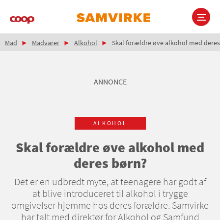
Gå
til
hovedindhold
Brødkrumme
Main
Mad
Madvarer
Alkohol
Skal forældre øve alkohol med deres
navigation
ANNONCE
ALKOHOL
Skal forældre øve alkohol med
deres børn?
Det er en udbredt myte, at teenagere har godt af
at blive introduceret til alkohol i trygge
omgivelser hjemme hos deres forældre. Samvirke
har talt med direktør for Alkohol og Samfund