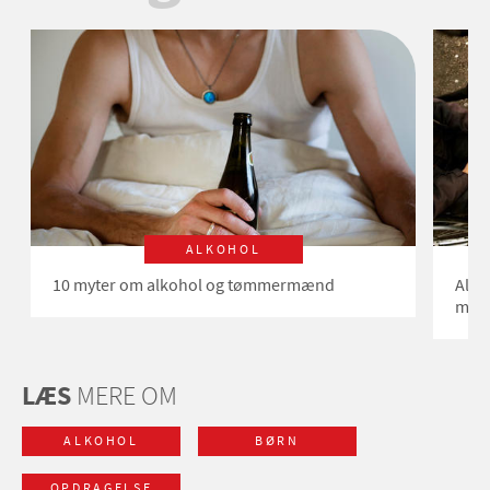
ALKOHOL
10 myter om alkohol og tømmermænd
Alko
måd
LÆS
MERE OM
ALKOHOL
BØRN
OPDRAGELSE