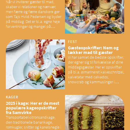
Når vi inviterer gæster til mad,
skaber vi relationer og nærvær,
men færre og færre danskere gør
som Tajs Hviid Pedersen og byder
på middag. Det er bl.a. egne høje
forventninger og mangel på
overskud, der spænder ben,
mener eksperter – og det kan
have konsekvenser for vores
FEST
sociale fællesskaber
Gæsteopskrifter: Nem og
lækker mad til gæster
Vi har samlet de bedste opskrifter,
der egner sig til forkælelse af dine
middagsgæster. Her er opskrifter
på bl.a. ølmarineret kalveschnitzel,
kalvetatar med calvados,
snowcrab og kammuslinger i
brunet citronsmør og snacks til
baconelskere
KAGER
2025 i kage: Her er de mest
populære kageopskrifter
fra Samvirke
Transportabel citronsandkage,
den traditionelle banankage,
romkugler, snitter og kanelsnegle i