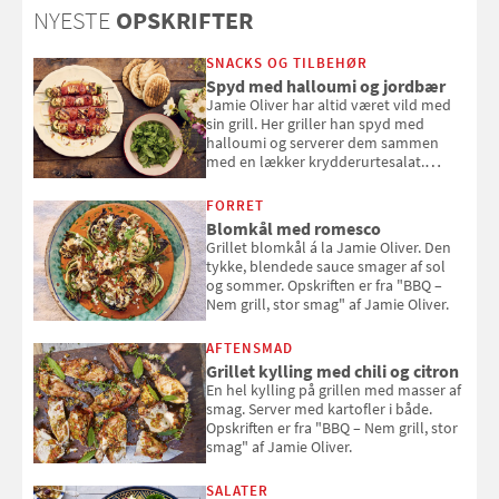
NYESTE
OPSKRIFTER
sig ud i solen
SNACKS OG TILBEHØR
Spyd med halloumi og jordbær
Jamie Oliver har altid været vild med
sin grill. Her griller han spyd med
halloumi og serverer dem sammen
med en lækker krydderurtesalat.
Opskriften er fra “BBQ – Nem grill, stor
smag" af Jamie Oliver.
FORRET
Blomkål med romesco
Grillet blomkål á la Jamie Oliver. Den
tykke, blendede sauce smager af sol
og sommer. Opskriften er fra "BBQ –
Nem grill, stor smag" af Jamie Oliver.
AFTENSMAD
Grillet kylling med chili og citron
En hel kylling på grillen med masser af
smag. Server med kartofler i både.
Opskriften er fra "BBQ – Nem grill, stor
smag" af Jamie Oliver.
SALATER