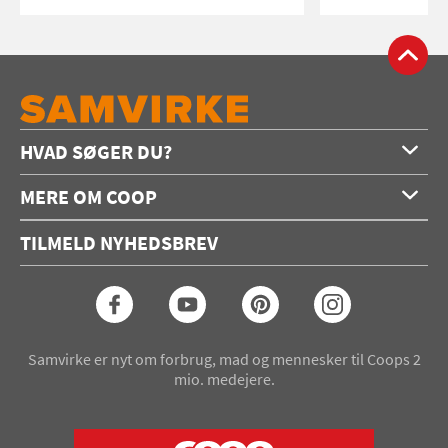
HVAD SØGER DU?
Forside
MERE OM COOP
Opskrifter
Om os
Konkurrencer
TILMELD NYHEDSBREV
Annoncering
Podcast
Coop.dk
Video
Coop medlem
Arkiv
Seneste Samvirke-magasin
Samvirke er nyt om forbrug, mad og mennesker til Coops 2
mio. medejere.