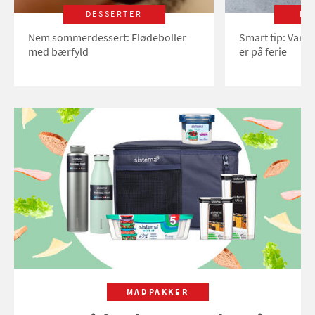
DESSERTER
LI
Nem sommerdessert: Flødeboller
Smart tip: Vand
med bærfyld
er på ferie
MADPAKKER