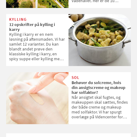
Vadehavet. Her er de 10
danske steder på UNESCO's
verdensarvsliste
KYLLING
12 opskrifter på kylling i
karry
Kylling i karry er en nem
løsning på aftensmaden. Vi har
samlet 12 varianter. Du kan
blandt andet prøve den
klassiske kylling i karry, en
spicy suppe eller kylling med
kokosris. Velbekomme!
SOL
Behøver du solcreme, hvis
din ansigtscreme og makeup
har solfaktor?
Når ansigtet skal fugtes, og
makeuppen skal sættes, findes
der både creme og makeup
med solfaktor. Vi har spurgt
overlæge på Videncenter for
Hudkræft, Stine Regin Wiegell,
om ansigtscreme og makeup
med SPF kan erstatte
solcreme, når man bevæger