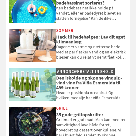
badebassinet sorteres?
Kan badebassinet ikke holde på
vandet, eller er badedyret blevet en
slatten fornøjelse? Kan de ikke
repareres, skal du være særligt
opmærksom, når du smider
SOMMER
badebassinet eller et badedyr ud
Hack til hedebølgen: Lav dit eget
klimaanlæg
Dagene er varme og nætterne hede.
Med et par flasker vand og en elektrisk
blæser kan du relativt nemt fået koldt
pust, når der er varmt ude og inde. Klik
og se, hvordan du gør
ANNONCØRBETALT INDHOLD
Den iskolde og skønne vinquiz -
vind vine fra Viña Esmeralda til
499 kroner
Hvad er posidonia oceanica? Og
hvilken medalje har Viña Esmeralda
White fået ved Mundus vini i 2026? Gæt
med i Samvirkes skønne vinquiz, hvor
GRILL
du kan vinde 6 flasker vin fra Viña
35 gode grillopskrifter
Esmeralda. Konkurrencen slutter 1.
Grillmad er god mad. Man kan med ren
september 2026.
samvittighed lave både forret,
hovedret og dessert over kullene. Vi
har i hvert fald samlet 35 skønne