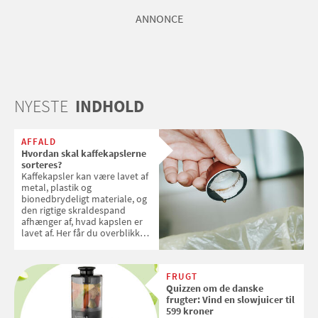
ANNONCE
NYESTE
INDHOLD
AFFALD
Hvordan skal kaffekapslerne
sorteres?
Kaffekapsler kan være lavet af
metal, plastik og
bionedbrydeligt materiale, og
den rigtige skraldespand
afhænger af, hvad kapslen er
lavet af. Her får du overblikket
over, hvordan kaffekapslerne
skal sorteres
FRUGT
Quizzen om de danske
frugter: Vind en slowjuicer til
599 kroner