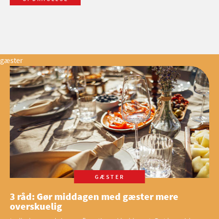
gæster
GÆSTER
3 råd: Gør middagen med gæster mere
overskuelig