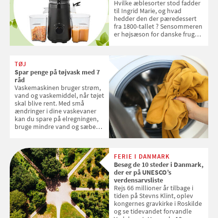
Hvilke æblesorter stod fadder
til Ingrid Marie, og hvad
hedder den der pæredessert
fra 1800-tallet ? Sensommeren
er højsæson for danske fruger,
og lige nu kan du stemme om
dine danske og lokale
favoritter. Det fejrer Samvirke
TØJ
med en quiz om alt det danske
Spar penge på tøjvask med 7
frugt, vi elsker. Konkurrencen
råd
slutter fredag d. 18. september
Vaskemaskinen bruger strøm,
2026
vand og vaskemiddel, når tøjet
skal blive rent. Med små
ændringer i dine vaskevaner
kan du spare på elregningen,
bruge mindre vand og sæbe
og forlænge vaskemaskinens
levetid. Samvirke har samlet 7
enkle råd til at spare penge på
FERIE I DANMARK
tøjvasken
Besøg de 10 steder i Danmark,
der er på UNESCO’s
verdensarvsliste
Rejs 66 millioner år tilbage i
tiden på Stevns Klint, oplev
kongernes gravkirke i Roskilde
og se tidevandet forvandle