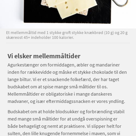
Et mellemmåltid med 1 stykke groft stykke knækbrød (10 g) og 20 g
skæreost 45+ indeholder 100 kalorier.
Vi elsker mellemmåltider
Agurkestænger om formiddagen, æbler og mandariner
inden for rækkevidde og måske et stykke chokolade til den
lange biltur. Vi er et snackende folkefærd, der har taget
budskabet om at spise mange små måltider til os.
Mellemmåltider er obligatoriske i mange danskeres
madvaner, og især eftermiddagssnacken er vores yndling.
Budskabet om at holde blodsukker og forbrænding stabil
med mange små måltider for at undgå overspisning er
både behageligt og nemt at praktisere. Vi slipper helt for
sulten, den lille knugende fornemmelse i maven, som vi