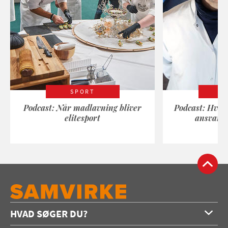
SPORT
Podcast: Når madlavning bliver
Podcast: Hvad
elitesport
ansvarli
HVAD SØGER DU?