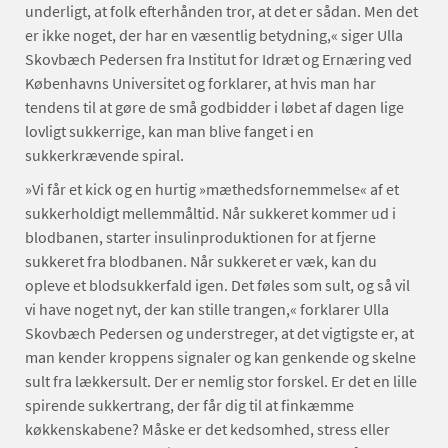
underligt, at folk efterhånden tror, at det er sådan. Men det
er ikke noget, der har en væsentlig betydning,« siger Ulla
Skovbæch Pedersen fra Institut for Idræt og Ernæring ved
Københavns Universitet og forklarer, at hvis man har
tendens til at gøre de små godbidder i løbet af dagen lige
lovligt sukkerrige, kan man blive fanget i en
sukkerkrævende spiral.
»Vi får et kick og en hurtig »mæthedsfornemmelse« af et
sukkerholdigt mellemmåltid. Når sukkeret kommer ud i
blodbanen, starter insulinproduktionen for at fjerne
sukkeret fra blodbanen. Når sukkeret er væk, kan du
opleve et blodsukkerfald igen. Det føles som sult, og så vil
vi have noget nyt, der kan stille trangen,« forklarer Ulla
Skovbæch Pedersen og understreger, at det vigtigste er, at
man kender kroppens signaler og kan genkende og skelne
sult fra lækkersult. Der er nemlig stor forskel. Er det en lille
spirende sukkertrang, der får dig til at finkæmme
køkkenskabene? Måske er det kedsomhed, stress eller