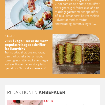
Vi har samlet de bedste opskrifter,
der egner sig til forkælelse af dine
middagsgæster. Her er opskrifter
på bl.a. ølmarineret kalveschnitzel,
kalvetatar med calvados,
snowcrab og kammuslinger i
brunet citronsmør og snacks til
baconelskere
KAGER
2025 i kage: Her er de mest
populære kageopskrifter
fra Samvirke
Transportabel citronsandkage,
den traditionelle banankage,
romkugler, snitter og kanelsnegle i
airfryer. Kager har en stor plads i
hjertet hos Samvirkes læsere. Kig
med og se alle favoritterne fra
2025
REDAKTIONEN
ANBEFALER
KAGER