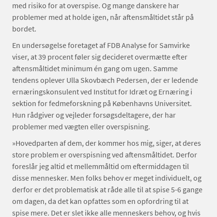
med risiko for at overspise. Og mange danskere har
problemer med at holde igen, når aftensmåltidet står på
bordet.
En undersøgelse foretaget af FDB Analyse for Samvirke
viser, at 39 procent føler sig decideret overmætte efter
aftensmåltidet minimum én gang om ugen. Samme
tendens oplever Ulla Skovbæch Pedersen, der er ledende
ernæringskonsulent ved Institut for Idræt og Ernæring i
sektion for fedmeforskning på Københavns Universitet.
Hun rådgiver og vejleder forsøgsdeltagere, der har
problemer med vægten eller overspisning.
»Hovedparten af dem, der kommer hos mig, siger, at deres
store problem er overspisning ved aftensmåltidet. Derfor
foreslår jeg altid et mellemmåltid om eftermiddagen til
disse mennesker. Men folks behov er meget individuelt, og
derfor er det problematisk at råde alle til at spise 5-6 gange
om dagen, da det kan opfattes som en opfordring til at
spise mere. Det er slet ikke alle menneskers behov, og hvis