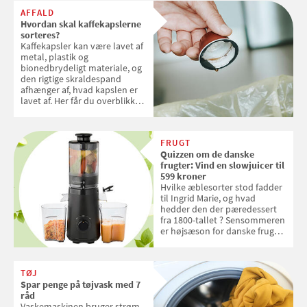
AFFALD
Hvordan skal kaffekapslerne
sorteres?
Kaffekapsler kan være lavet af
metal, plastik og
bionedbrydeligt materiale, og
den rigtige skraldespand
afhænger af, hvad kapslen er
lavet af. Her får du overblikket
over, hvordan kaffekapslerne
skal sorteres
FRUGT
Quizzen om de danske
frugter: Vind en slowjuicer til
599 kroner
Hvilke æblesorter stod fadder
til Ingrid Marie, og hvad
hedder den der pæredessert
fra 1800-tallet ? Sensommeren
er højsæson for danske fruger,
og lige nu kan du stemme om
dine danske og lokale
favoritter. Det fejrer Samvirke
TØJ
med en quiz om alt det danske
Spar penge på tøjvask med 7
frugt, vi elsker. Konkurrencen
råd
slutter fredag d. 18. september
Vaskemaskinen bruger strøm,