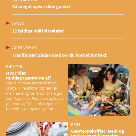
Så meget spiser dine gæster
SALAT
12 fyldige måltidssalater
AFTENSMAD
Traditioner: Sådan dækker du bordet korrekt
GÆSTER
Hvor blev
middagsgæsterne af?
Når vi inviterer gæster til mad,
skaber vi relationer og nærvær,
men færre og færre danskere gør
som Tajs Hviid Pedersen og byder
på middag. Det er bl.a. egne høje
forventninger og mangel på
overskud, der spænder ben,
mener eksperter – og det kan
have konsekvenser for vores
FEST
sociale fællesskaber
Gæsteopskrifter: Nem og
lækker mad til gæster