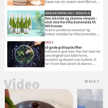
blæser kan du relativt nemt fået koldt
pust, når der er varmt ude og inde. Klik
og se, hvordan du gør
ANNONCØRBETALT INDHOLD
Den iskolde og skønne vinquiz -
vind vine fra Viña Esmeralda til
499 kroner
Hvad er posidonia oceanica? Og
hvilken medalje har Viña Esmeralda
White fået ved Mundus vini i 2026? Gæt
med i Samvirkes skønne vinquiz, hvor
GRILL
du kan vinde 6 flasker vin fra Viña
35 gode grillopskrifter
Esmeralda. Konkurrencen slutter 1.
Grillmad er god mad. Man kan med ren
september 2026.
samvittighed lave både forret,
hovedret og dessert over kullene. Vi
har i hvert fald samlet 35 skønne
forslag til en sommeraften i grillens
tegn.
Video
SE ALLE