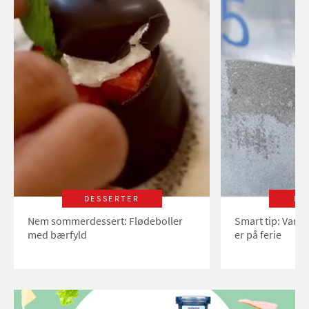
DESSERTER
LI
Nem sommerdessert: Flødeboller
Smart tip: Vand
med bærfyld
er på ferie