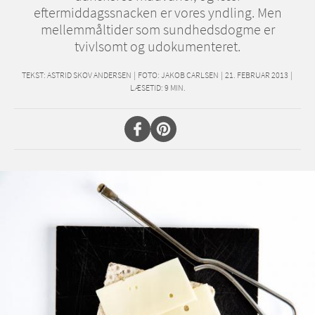
eftermiddagssnacken er vores yndling. Men
mellemmåltider som sundhedsdogme er
tvivlsomt og udokumenteret.
TEKST:
ASTRID SKOV ANDERSEN
|
FOTO: JAKOB CARLSEN
|
21. FEBRUAR 2013
|
LÆSETID:
9
MIN.