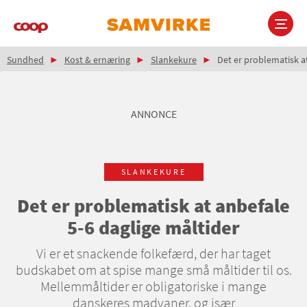
Gå
til
hovedindhold
Brødkrumme
Main
Sundhed
Kost & ernæring
Slankekure
Det er problematisk at
navigation
ANNONCE
SLANKEKURE
Det er problematisk at anbefale
5-6 daglige måltider
Vi er et snackende folkefærd, der har taget
budskabet om at spise mange små måltider til os.
Mellemmåltider er obligatoriske i mange
danskeres madvaner, og især