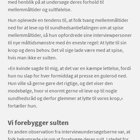
med henblik på at undersøge deres forhold til
mellemmåltider og sultfølelse.
Hun oplevede en tendens til, at folk tvang mellemmåltider
ned for at leve op til sundhedsanbefalingen om at spise
mellemmåltider, så hun opfordrede sine interviewpersoner
til nye måltidsmønstre med én eneste regel: At lytte til sin
krop og dens behov. Det vil sige lade være med at spise,
hvis man ikke er sulten.
»En kvinde sagde til mig, at det var en kæmpe lettelse, fordi
hun nu slap for hver formiddag at presse en gulerod ned.
Hun ville så gerne gøre det rigtige, og det viser den
modebølge, hvor vi enormt gerne vil leve op til nogle
sundhedsråd og derfor glemmer at lytte til vores krop,«
fortæller hun.
Vi forebygger sulten
En anden observation fra interviewundersøgelserne var, at
folk bekymrede sig om at forebygge deres sult. I stedet for