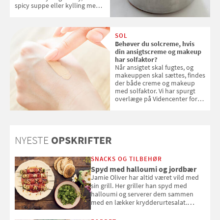
spicy suppe eller kylling med
kokosris. Velbekomme!
SOL
Behøver du solcreme, hvis
din ansigtscreme og makeup
har solfaktor?
Når ansigtet skal fugtes, og
makeuppen skal sættes, findes
der både creme og makeup
med solfaktor. Vi har spurgt
overlæge på Videncenter for
Hudkræft, Stine Regin Wiegell,
om ansigtscreme og makeup
med SPF kan erstatte
solcreme, når man bevæger
NYESTE
OPSKRIFTER
sig ud i solen
SNACKS OG TILBEHØR
Spyd med halloumi og jordbær
Jamie Oliver har altid været vild med
sin grill. Her griller han spyd med
halloumi og serverer dem sammen
med en lækker krydderurtesalat.
Opskriften er fra “BBQ – Nem grill, stor
smag" af Jamie Oliver.