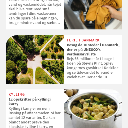
2026
vand og vaskemiddel, når tøjet
skal blive rent. Med små
ændringer i dine vaskevaner
kan du spare på elregningen,
bruge mindre vand og sæbe
og forlænge vaskemaskinens
levetid. Samvirke har samlet 7
enkle råd til at spare penge på
FERIE I DANMARK
tøjvasken
Besøg de 10 steder i Danmark,
der er på UNESCO’s
verdensarvsliste
Rejs 66 millioner år tilbage i
tiden på Stevns Klint, oplev
kongernes gravkirke i Roskilde
og se tidevandet forvandle
Vadehavet. Her er de 10
danske steder på UNESCO's
verdensarvsliste
KYLLING
12 opskrifter på kylling i
karry
Kylling i karry er en nem
løsning på aftensmaden. Vi har
samlet 12 varianter. Du kan
blandt andet prøve den
klassiske kylling i karry, en