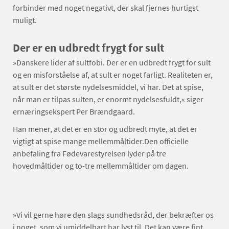
forbinder med noget negativt, der skal fjernes hurtigst
muligt.
Der er en udbredt frygt for sult
»Danskere lider af sultfobi. Der er en udbredt frygt for sult
og en misforståelse af, at sult er noget farligt. Realiteten er,
at sult er det største nydelsesmiddel, vi har. Det at spise,
når man er tilpas sulten, er enormt nydelsesfuldt,« siger
ernæringsekspert Per Brændgaard.
Han mener, at det er en stor og udbredt myte, at det er
vigtigt at spise mange mellemmåltider.Den officielle
anbefaling fra Fødevarestyrelsen lyder på tre
hovedmåltider og to-tre mellemmåltider om dagen.
»Vi vil gerne høre den slags sundhedsråd, der bekræfter os
i noget, som vi umiddelbart har lyst til. Det kan være fint