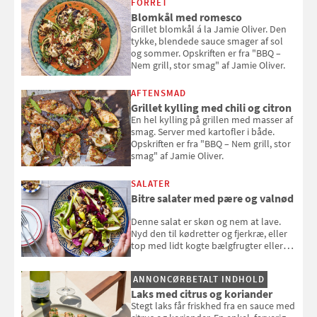
FORRET
Blomkål med romesco
Grillet blomkål á la Jamie Oliver. Den
tykke, blendede sauce smager af sol
og sommer. Opskriften er fra "BBQ –
Nem grill, stor smag" af Jamie Oliver.
AFTENSMAD
Grillet kylling med chili og citron
En hel kylling på grillen med masser af
smag. Server med kartofler i både.
Opskriften er fra "BBQ – Nem grill, stor
smag" af Jamie Oliver.
SALATER
Bitre salater med pære og valnød
Denne salat er skøn og nem at lave.
Nyd den til kødretter og fjerkræ, eller
top med lidt kogte bælgfrugter eller
en rest kylling, og nyd den som et let,
selvstændigt måltid. Opskriften er fra
ANNONCØRBETALT INDHOLD
Louisa Lorangs kogebog "Salat".
Laks med citrus og koriander
Stegt laks får friskhed fra en sauce med