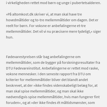
i virkeligheden rettet mod børn og unge i pubertetsalderen.
»På altomkost.dk skriver vi, at man skal have tre
hovedmåltider og to-tre mellemmåltider om dagen. Det er
reelt for børn. For voksne er anbefalingerne et-tre
mellemmåltider. Det vil vi nu præcisere mere tydeligt,« siger
hun.
Fødevarestyrelsen står bag anbefalingerne om
mellemmåltider, som de bygger på forskningsresultater fra
DTU Fødevareinstitut. Anbefalingerne er rettet mod raske,
voksne mennesker. I den seneste rapport fra DTU om
kriterier for mellemmåltider bliver det blandt andet
beskrevet, at der »ikke findes videnskabeligt belæg for, at
man skal spise mellemmåltider, og man skal ikke
nødvendigvis spise mellemmåltider, hvis man fungerer fint
foruden«, og at »der ikke findes ét måltidsmønster, som