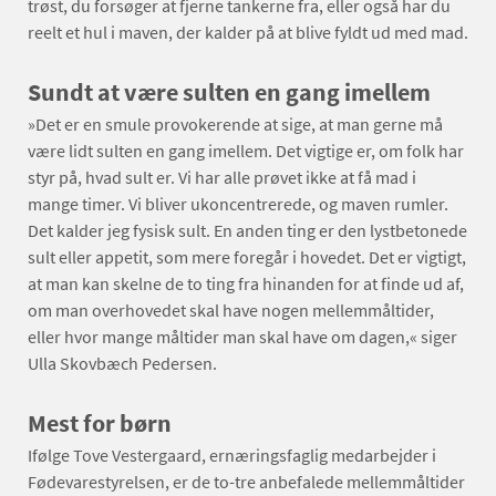
trøst, du forsøger at fjerne tankerne fra, eller også har du
reelt et hul i maven, der kalder på at blive fyldt ud med mad.
Sundt at være sulten en gang imellem
»Det er en smule provokerende at sige, at man gerne må
være lidt sulten en gang imellem. Det vigtige er, om folk har
styr på, hvad sult er. Vi har alle prøvet ikke at få mad i
mange timer. Vi bliver ukoncentrerede, og maven rumler.
Det kalder jeg fysisk sult. En anden ting er den lystbetonede
sult eller appetit, som mere foregår i hovedet. Det er vigtigt,
at man kan skelne de to ting fra hinanden for at finde ud af,
om man overhovedet skal have nogen mellemmåltider,
eller hvor mange måltider man skal have om dagen,« siger
Ulla Skovbæch Pedersen.
Mest for børn
Ifølge Tove Vestergaard, ernæringsfaglig medarbejder i
Fødevarestyrelsen, er de to-tre anbefalede mellemmåltider