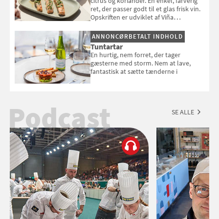
citrus og koriander. En enkel, farverig
ret, der passer godt til et glas frisk vin.
Opskriften er udviklet af Viña
Esmeralda.
ANNONCØRBETALT INDHOLD
Tuntartar
En hurtig, nem forret, der tager
gæsterne med storm. Nem at lave,
fantastisk at sætte tænderne i
Podcast
SE ALLE