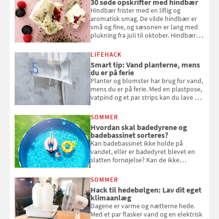
30 søde opskrifter med hindbær
Hindbær frister med en liflig og
aromatisk smag. De vilde hindbær er
små og fine, og sæsonen er lang med
plukning fra juli til oktober. Hindbær
kan spises direkte fra busken, eller du
kan bruge dine hindbær i alt fra
LIFEHACK
bagværk og salater til is og syltning.
Smart tip: Vand planterne, mens
du er på ferie
Planter og blomster har brug for vand,
mens du er på ferie. Med en plastpose,
vatpind og et par strips kan du lave dit
eget vandingssystem, så du slipper for
at bede naboen om at vande eller
SOMMER
komme hjem til døde planter
Hvordan skal badedyrene og
badebassinet sorteres?
Kan badebassinet ikke holde på
vandet, eller er badedyret blevet en
slatten fornøjelse? Kan de ikke
repareres, skal du være særligt
opmærksom, når du smider
SOMMER
badebassinet eller et badedyr ud
Hack til hedebølgen: Lav dit eget
klimaanlæg
Dagene er varme og nætterne hede.
Med et par flasker vand og en elektrisk