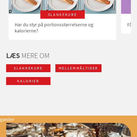
SLANKEKURE
Har du styr på portionsstørrelserne og
Få s
kalorierne?
LÆS
MERE OM
SLANKEKURE
MELLEMMÅLTIDER
KALORIER
gæster