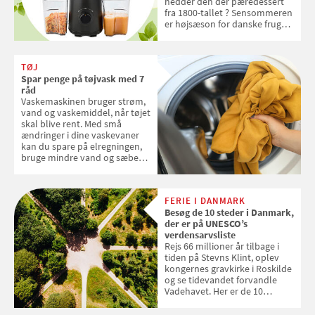
hedder den der pæredessert
fra 1800-tallet ? Sensommeren
er højsæson for danske fruger,
og lige nu kan du stemme om
dine danske og lokale
favoritter. Det fejrer Samvirke
TØJ
med en quiz om alt det danske
Spar penge på tøjvask med 7
frugt, vi elsker. Konkurrencen
råd
slutter fredag d. 18. september
Vaskemaskinen bruger strøm,
2026
vand og vaskemiddel, når tøjet
skal blive rent. Med små
ændringer i dine vaskevaner
kan du spare på elregningen,
bruge mindre vand og sæbe
og forlænge vaskemaskinens
levetid. Samvirke har samlet 7
enkle råd til at spare penge på
FERIE I DANMARK
tøjvasken
Besøg de 10 steder i Danmark,
der er på UNESCO’s
verdensarvsliste
Rejs 66 millioner år tilbage i
tiden på Stevns Klint, oplev
kongernes gravkirke i Roskilde
og se tidevandet forvandle
Vadehavet. Her er de 10
danske steder på UNESCO's
verdensarvsliste