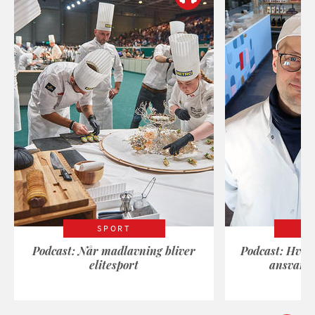
SPORT
Podcast: Når madlavning bliver
Podcast: Hvad
elitesport
ansvarli