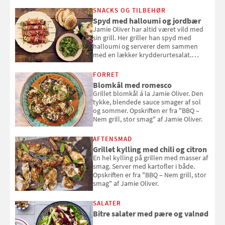
SNACKS OG TILBEHØR
Spyd med halloumi og jordbær
Jamie Oliver har altid været vild med
sin grill. Her griller han spyd med
halloumi og serverer dem sammen
med en lækker krydderurtesalat.
Opskriften er fra “BBQ – Nem grill, stor
smag" af Jamie Oliver.
FORRET
Blomkål med romesco
Grillet blomkål á la Jamie Oliver. Den
tykke, blendede sauce smager af sol
og sommer. Opskriften er fra "BBQ –
Nem grill, stor smag" af Jamie Oliver.
AFTENSMAD
Grillet kylling med chili og citron
En hel kylling på grillen med masser af
smag. Server med kartofler i både.
Opskriften er fra "BBQ – Nem grill, stor
smag" af Jamie Oliver.
SALATER
Bitre salater med pære og valnød