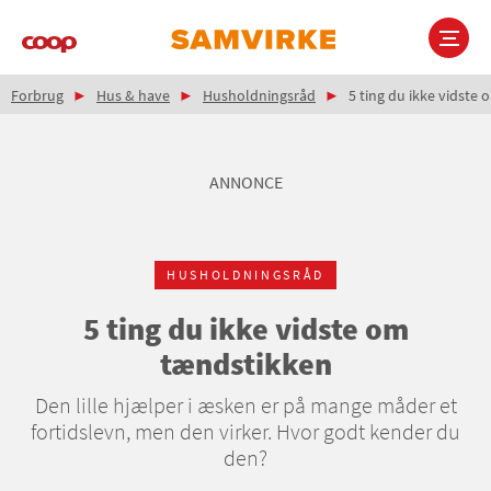
Gå
til
hovedindhold
Brødkrumme
Main
Forbrug
Hus & have
Husholdningsråd
5 ting du ikke vidste
navigation
ANNONCE
HUSHOLDNINGSRÅD
5 ting du ikke vidste om
tændstikken
Den lille hjælper i æsken er på mange måder et
fortidslevn, men den virker. Hvor godt kender du
den?