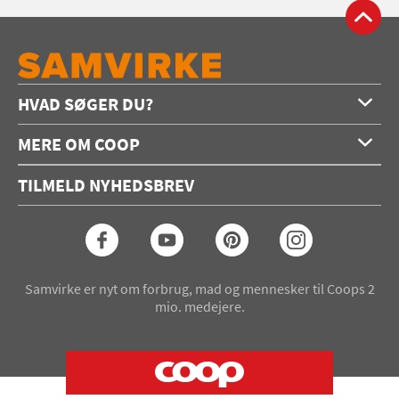
HVAD SØGER DU?
Forside
MERE OM COOP
Opskrifter
Om os
Konkurrencer
TILMELD NYHEDSBREV
Annoncering
Podcast
Coop.dk
Video
Coop medlem
Arkiv
Seneste Samvirke-magasin
Samvirke er nyt om forbrug, mad og mennesker til Coops 2
mio. medejere.