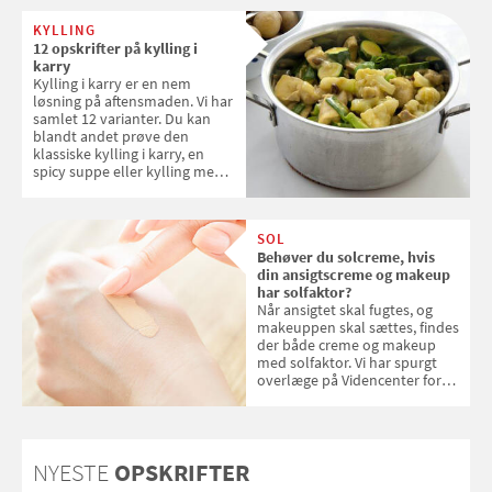
KYLLING
12 opskrifter på kylling i
karry
Kylling i karry er en nem
løsning på aftensmaden. Vi har
samlet 12 varianter. Du kan
blandt andet prøve den
klassiske kylling i karry, en
spicy suppe eller kylling med
kokosris. Velbekomme!
SOL
Behøver du solcreme, hvis
din ansigtscreme og makeup
har solfaktor?
Når ansigtet skal fugtes, og
makeuppen skal sættes, findes
der både creme og makeup
med solfaktor. Vi har spurgt
overlæge på Videncenter for
Hudkræft, Stine Regin Wiegell,
om ansigtscreme og makeup
med SPF kan erstatte
solcreme, når man bevæger
NYESTE
OPSKRIFTER
sig ud i solen