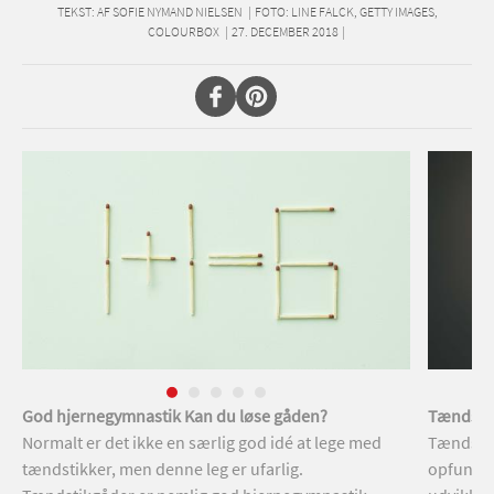
TEKST:
AF SOFIE NYMAND NIELSEN
|
FOTO: LINE FALCK, GETTY IMAGES,
COLOURBOX
|
27. DECEMBER 2018
|
God hjernegymnastik Kan du løse gåden?
Tændstik
Normalt er det ikke en særlig god idé at lege med
Tændstik
tændstikker, men denne leg er ufarlig.
opfundet