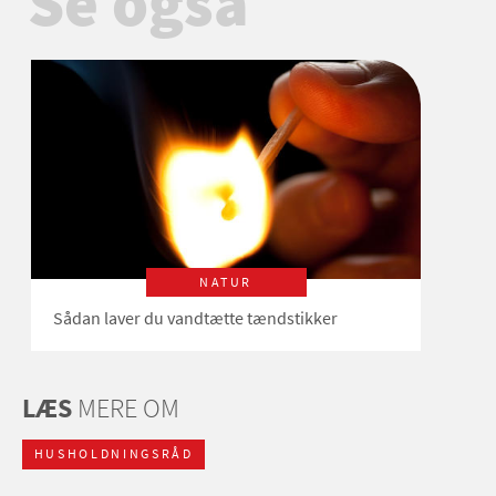
Se også
NATUR
Sådan laver du vandtætte tændstikker
LÆS
MERE OM
HUSHOLDNINGSRÅD