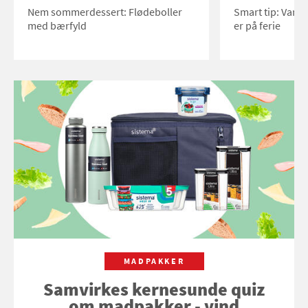
Nem sommerdessert: Flødeboller
Smart tip: Vand
med bærfyld
er på ferie
MADPAKKER
Samvirkes kernesunde quiz
om madpakker - vind