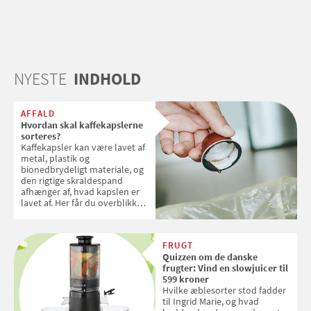
NYESTE
INDHOLD
AFFALD
Hvordan skal kaffekapslerne
sorteres?
Kaffekapsler kan være lavet af
metal, plastik og
bionedbrydeligt materiale, og
den rigtige skraldespand
afhænger af, hvad kapslen er
lavet af. Her får du overblikket
over, hvordan kaffekapslerne
skal sorteres
FRUGT
Quizzen om de danske
frugter: Vind en slowjuicer til
599 kroner
Hvilke æblesorter stod fadder
til Ingrid Marie, og hvad