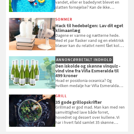
vandet, eller er badedyret blevet en
slatten fornøjelse? Kan de ikke
repareres, skal du være særligt
opmærksom, når du smider
SOMMER
badebassinet eller et badedyr ud
Hack til hedebølgen: Lav dit eget
klimaanlæg
Dagene er varme og nætterne hede.
Med et par flasker vand og en elektrisk
blæser kan du relativt nemt fået koldt
pust, når der er varmt ude og inde. Klik
og se, hvordan du gør
ANNONCØRBETALT INDHOLD
Den iskolde og skønne vinquiz -
vind vine fra Viña Esmeralda til
499 kroner
Hvad er posidonia oceanica? Og
hvilken medalje har Viña Esmeralda
White fået ved Mundus vini i 2026? Gæt
med i Samvirkes skønne vinquiz, hvor
GRILL
du kan vinde 6 flasker vin fra Viña
35 gode grillopskrifter
Esmeralda. Konkurrencen slutter 1.
Grillmad er god mad. Man kan med ren
september 2026.
samvittighed lave både forret,
hovedret og dessert over kullene. Vi
har i hvert fald samlet 35 skønne
forslag til en sommeraften i grillens
tegn.