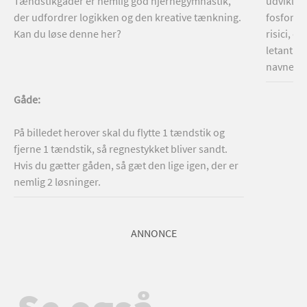
Tændstikgåder er nemlig god hjernegymnastik,
udvikler 
der udfordrer logikken og den kreative tænkning.
fosforen
Kan du løse denne her?
risici, d
letantæn
navnet ’
Gåde:
På billedet herover skal du flytte 1 tændstik og
fjerne 1 tændstik, så regnestykket bliver sandt.
Hvis du gætter gåden, så gæt den lige igen, der er
nemlig 2 løsninger.
ANNONCE