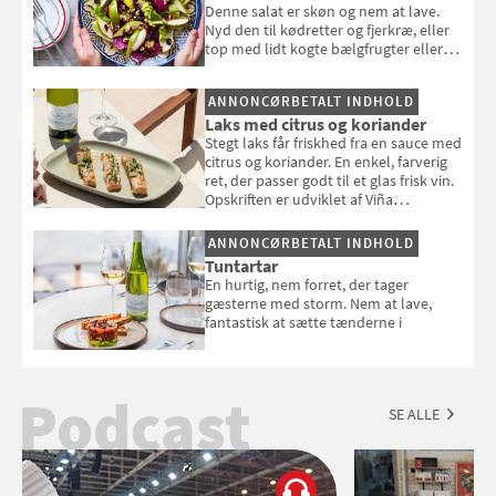
Denne salat er skøn og nem at lave.
Nyd den til kødretter og fjerkræ, eller
top med lidt kogte bælgfrugter eller
en rest kylling, og nyd den som et let,
selvstændigt måltid. Opskriften er fra
ANNONCØRBETALT INDHOLD
Louisa Lorangs kogebog "Salat".
Laks med citrus og koriander
Stegt laks får friskhed fra en sauce med
citrus og koriander. En enkel, farverig
ret, der passer godt til et glas frisk vin.
Opskriften er udviklet af Viña
Esmeralda.
ANNONCØRBETALT INDHOLD
Tuntartar
En hurtig, nem forret, der tager
gæsterne med storm. Nem at lave,
fantastisk at sætte tænderne i
Podcast
SE ALLE