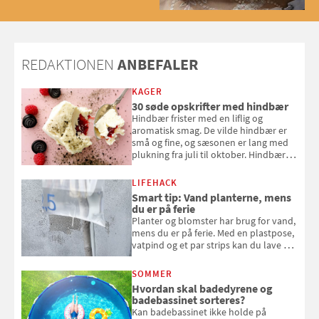
med og se alle favoritterne fra
2025
REDAKTIONEN
ANBEFALER
KAGER
30 søde opskrifter med hindbær
Hindbær frister med en liflig og
aromatisk smag. De vilde hindbær er
små og fine, og sæsonen er lang med
plukning fra juli til oktober. Hindbær
kan spises direkte fra busken, eller du
kan bruge dine hindbær i alt fra
LIFEHACK
bagværk og salater til is og syltning.
Smart tip: Vand planterne, mens
du er på ferie
Planter og blomster har brug for vand,
mens du er på ferie. Med en plastpose,
vatpind og et par strips kan du lave dit
eget vandingssystem, så du slipper for
at bede naboen om at vande eller
SOMMER
komme hjem til døde planter
Hvordan skal badedyrene og
badebassinet sorteres?
Kan badebassinet ikke holde på