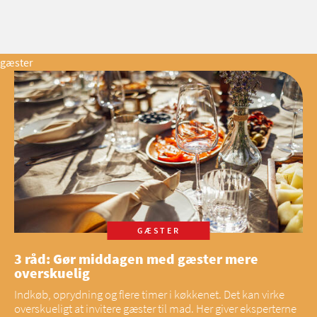
gæster
GÆSTER
3 råd: Gør middagen med gæster mere
overskuelig
Indkøb, oprydning og flere timer i køkkenet. Det kan virke
overskueligt at invitere gæster til mad. Her giver eksperterne