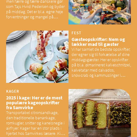
men færre og færre danskere gør
som Tajs Hviid Pedersen og byder
på middag. Det er bl.a. egne høje
forventninger og mangel på
overskud, der spænder ben,
mener eksperter – og det kan
have konsekvenser for vores
FEST
sociale fællesskaber
Gæsteopskrifter: Nem og
lækker mad til gæster
Vi har samlet de bedste opskrifter,
der egner sig til forkælelse af dine
middagsgæster. Her er opskrifter
på bl.a. ølmarineret kalveschnitzel,
kalvetatar med calvados,
snowcrab og kammuslinger i
brunet citronsmør og snacks til
baconelskere
KAGER
2025 i kage: Her er de mest
populære kageopskrifter
fra Samvirke
Transportabel citronsandkage,
den traditionelle banankage,
romkugler, snitter og kanelsnegle i
airfryer. Kager har en stor plads i
hjertet hos Samvirkes læsere. Kig