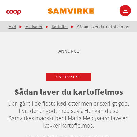
Gå
til
hovedindhold
Brødkrumme
Main
Mad
Madvarer
Kartofler
Sådan laver du kartoffelmos
navigation
ANNONCE
KARTOFLER
Sådan laver du kartoffelmos
Den går til de fleste kødretter men er særligt god,
hvis der er godt med sovs. Her kan du se
Samvirkes madskribent Maria Meldgaard lave en
lækker kartoffelmos.