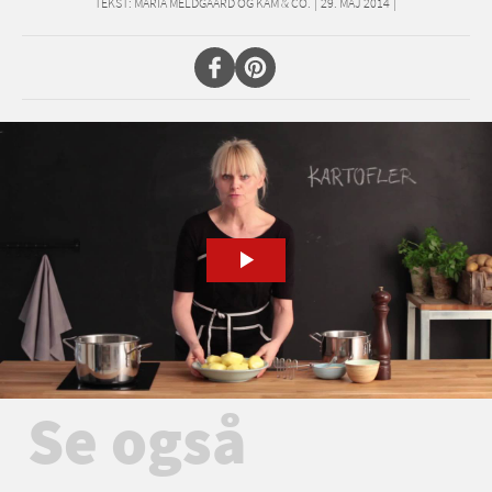
TEKST:
MARIA MELDGAARD OG KAM & CO.
|
29. MAJ 2014
|
Se også