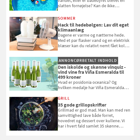
vandet, eller er badedyret blevet en
slatten fornøjelse? Kan de ikke
repareres, skal du være særligt
opmærksom, når du smider
SOMMER
badebassinet eller et badedyr ud
Hack til hedebølgen: Lav dit eget
klimaanlæg
Dagene er varme og nætterne hede.
Med et par flasker vand og en elektrisk
blæser kan du relativt nemt fået koldt
pust, når der er varmt ude og inde. Klik
og se, hvordan du gør
ANNONCØRBETALT INDHOLD
Den iskolde og skønne vinquiz -
vind vine fra Viña Esmeralda til
499 kroner
Hvad er posidonia oceanica? Og
hvilken medalje har Viña Esmeralda
White fået ved Mundus vini i 2026? Gæt
med i Samvirkes skønne vinquiz, hvor
GRILL
du kan vinde 6 flasker vin fra Viña
35 gode grillopskrifter
Esmeralda. Konkurrencen slutter 1.
Grillmad er god mad. Man kan med ren
september 2026.
samvittighed lave både forret,
hovedret og dessert over kullene. Vi
har i hvert fald samlet 35 skønne
forslag til en sommeraften i grillens
tegn.