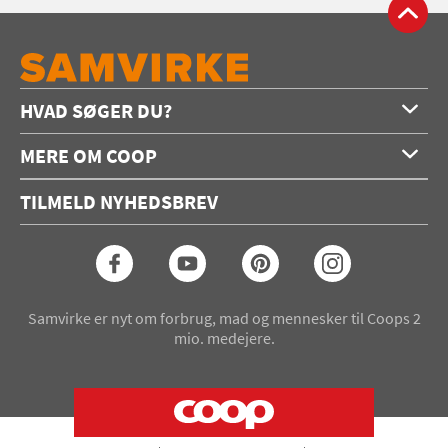
HVAD SØGER DU?
Forside
MERE OM COOP
Opskrifter
Om os
Konkurrencer
TILMELD NYHEDSBREV
Annoncering
Podcast
Coop.dk
Video
Coop medlem
Arkiv
Seneste Samvirke-magasin
Samvirke er nyt om forbrug, mad og mennesker til Coops 2
mio. medejere.