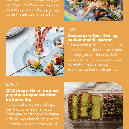
som Tajs Hviid Pedersen og byder
på middag. Det er bl.a. egne høje
forventninger og mangel på
overskud, der spænder ben,
mener eksperter – og det kan
have konsekvenser for vores
FEST
sociale fællesskaber
Gæsteopskrifter: Nem og
lækker mad til gæster
Vi har samlet de bedste opskrifter,
der egner sig til forkælelse af dine
middagsgæster. Her er opskrifter
på bl.a. ølmarineret kalveschnitzel,
kalvetatar med calvados,
snowcrab og kammuslinger i
brunet citronsmør og snacks til
baconelskere
KAGER
2025 i kage: Her er de mest
populære kageopskrifter
fra Samvirke
Transportabel citronsandkage,
den traditionelle banankage,
romkugler, snitter og kanelsnegle i
airfryer. Kager har en stor plads i
hjertet hos Samvirkes læsere. Kig
med og se alle favoritterne fra