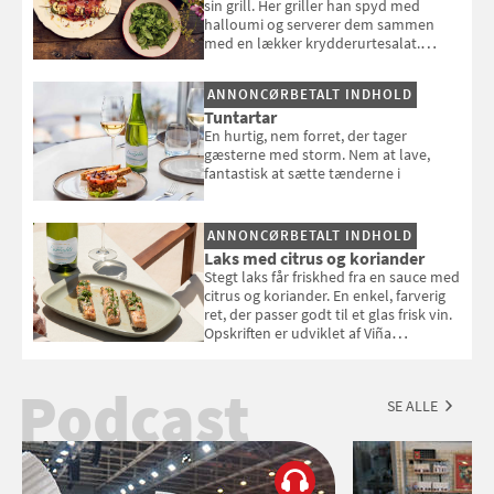
sin grill. Her griller han spyd med
halloumi og serverer dem sammen
med en lækker krydderurtesalat.
Opskriften er fra “BBQ – Nem grill, stor
smag" af Jamie Oliver.
ANNONCØRBETALT INDHOLD
Tuntartar
En hurtig, nem forret, der tager
gæsterne med storm. Nem at lave,
fantastisk at sætte tænderne i
ANNONCØRBETALT INDHOLD
Laks med citrus og koriander
Stegt laks får friskhed fra en sauce med
citrus og koriander. En enkel, farverig
ret, der passer godt til et glas frisk vin.
Opskriften er udviklet af Viña
Esmeralda.
Podcast
SE ALLE