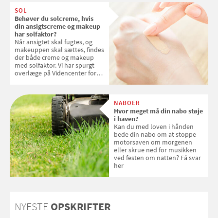
SOL
Behøver du solcreme, hvis
din ansigtscreme og makeup
har solfaktor?
Når ansigtet skal fugtes, og
makeuppen skal sættes, findes
der både creme og makeup
med solfaktor. Vi har spurgt
overlæge på Videncenter for
Hudkræft, Stine Regin Wiegell,
om ansigtscreme og makeup
med SPF kan erstatte
NABOER
solcreme, når man bevæger
Hvor meget må din nabo støje
sig ud i solen
i haven?
Kan du med loven i hånden
bede din nabo om at stoppe
motorsaven om morgenen
eller skrue ned for musikken
ved festen om natten? Få svar
her
NYESTE
OPSKRIFTER