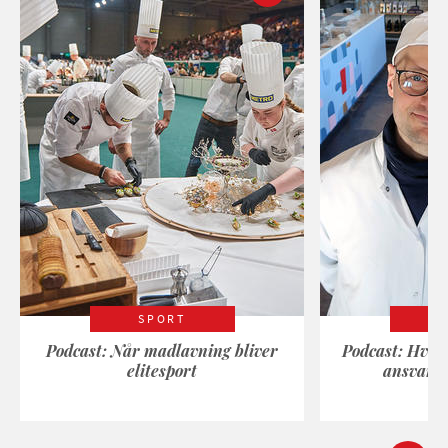
SPORT
Podcast: Når madlavning bliver
Podcast: Hvad
elitesport
ansvarli