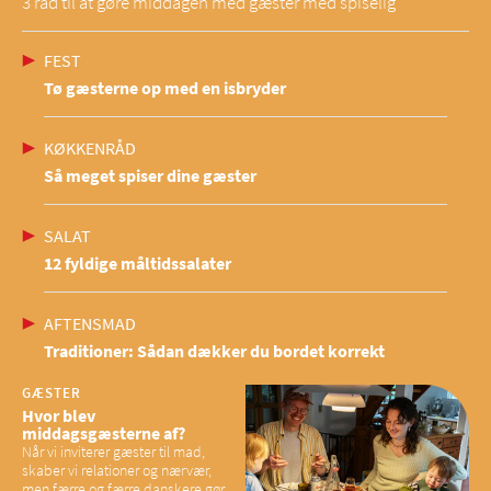
3 råd til at gøre middagen med gæster med spiselig
FEST
Tø gæsterne op med en isbryder
KØKKENRÅD
Så meget spiser dine gæster
SALAT
12 fyldige måltidssalater
AFTENSMAD
Traditioner: Sådan dækker du bordet korrekt
GÆSTER
Hvor blev
middagsgæsterne af?
Når vi inviterer gæster til mad,
skaber vi relationer og nærvær,
men færre og færre danskere gør