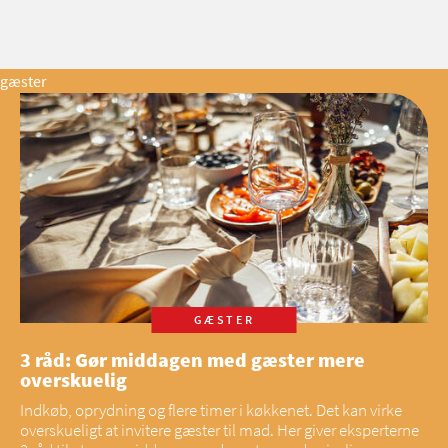
gæster
GÆSTER
3 råd: Gør middagen med gæster mere
overskuelig
Indkøb, oprydning og flere timer i køkkenet. Det kan virke
overskueligt at invitere gæster til mad. Her giver eksperterne