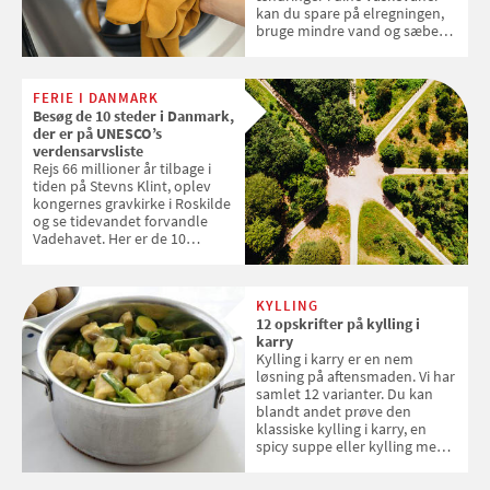
kan du spare på elregningen,
bruge mindre vand og sæbe
og forlænge vaskemaskinens
levetid. Samvirke har samlet 7
enkle råd til at spare penge på
FERIE I DANMARK
tøjvasken
Besøg de 10 steder i Danmark,
der er på UNESCO’s
verdensarvsliste
Rejs 66 millioner år tilbage i
tiden på Stevns Klint, oplev
kongernes gravkirke i Roskilde
og se tidevandet forvandle
Vadehavet. Her er de 10
danske steder på UNESCO's
verdensarvsliste
KYLLING
12 opskrifter på kylling i
karry
Kylling i karry er en nem
løsning på aftensmaden. Vi har
samlet 12 varianter. Du kan
blandt andet prøve den
klassiske kylling i karry, en
spicy suppe eller kylling med
kokosris. Velbekomme!