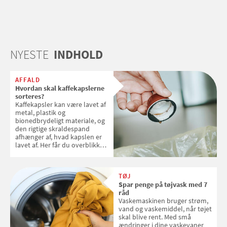
NYESTE
INDHOLD
AFFALD
Hvordan skal kaffekapslerne
sorteres?
Kaffekapsler kan være lavet af
metal, plastik og
bionedbrydeligt materiale, og
den rigtige skraldespand
afhænger af, hvad kapslen er
lavet af. Her får du overblikket
over, hvordan kaffekapslerne
skal sorteres
TØJ
Spar penge på tøjvask med 7
råd
Vaskemaskinen bruger strøm,
vand og vaskemiddel, når tøjet
skal blive rent. Med små
ændringer i dine vaskevaner