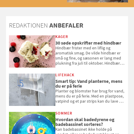
2025
REDAKTIONEN
ANBEFALER
KAGER
30 søde opskrifter med hindbær
Hindbær frister med en liflig og
aromatisk smag. De vilde hindbær er
små og fine, og sæsonen er lang med
plukning fra juli til oktober. Hindbær
kan spises direkte fra busken, eller du
kan bruge dine hindbær i alt fra
LIFEHACK
bagværk og salater til is og syltning.
Smart tip: Vand planterne, mens
du er på ferie
Planter og blomster har brug for vand,
mens du er på ferie. Med en plastpose,
vatpind og et par strips kan du lave dit
eget vandingssystem, så du slipper for
at bede naboen om at vande eller
SOMMER
komme hjem til døde planter
Hvordan skal badedyrene og
badebassinet sorteres?
Kan badebassinet ikke holde på