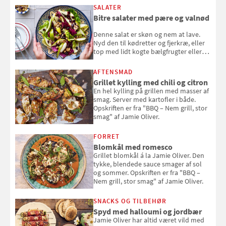
SALATER
Bitre salater med pære og valnød
Denne salat er skøn og nem at lave.
Nyd den til kødretter og fjerkræ, eller
top med lidt kogte bælgfrugter eller
en rest kylling, og nyd den som et let,
selvstændigt måltid. Opskriften er fra
AFTENSMAD
Louisa Lorangs kogebog "Salat".
Grillet kylling med chili og citron
En hel kylling på grillen med masser af
smag. Server med kartofler i både.
Opskriften er fra "BBQ – Nem grill, stor
smag" af Jamie Oliver.
FORRET
Blomkål med romesco
Grillet blomkål á la Jamie Oliver. Den
tykke, blendede sauce smager af sol
og sommer. Opskriften er fra "BBQ –
Nem grill, stor smag" af Jamie Oliver.
SNACKS OG TILBEHØR
Spyd med halloumi og jordbær
Jamie Oliver har altid været vild med