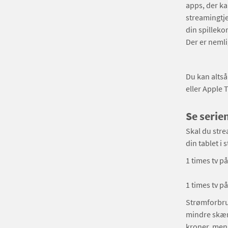
apps, der ka
streamingtje
din spilleko
Der er nemli
Du kan alts
eller Apple 
Se serie
Skal du strea
din tablet i s
1 times tv 
1 times tv p
Strømforbrug
mindre skærm
kroner, mens 