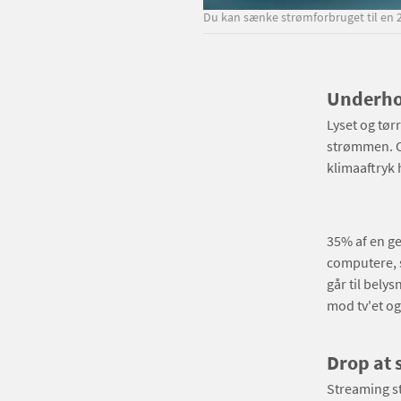
Du kan sænke strømforbruget til en 20
Underhol
Lyset og tør
strømmen. Og
klimaaftryk 
35% af en g
computere, s
går til bely
mod tv'et o
Drop at 
Streaming st