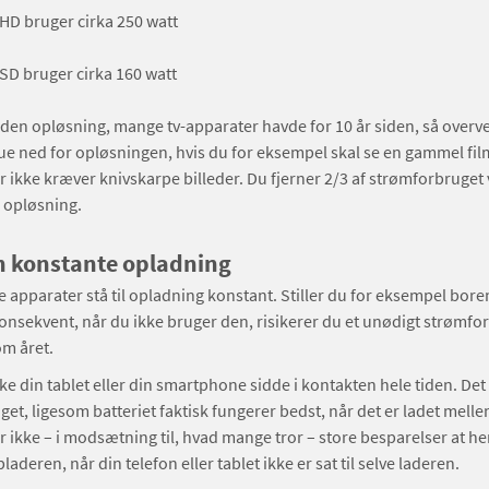
i HD bruger cirka 250 watt
i SD bruger cirka 160 watt
l den opløsning, mange tv-apparater havde for 10 år siden, så overv
ue ned for opløsningen, hvis du for eksempel skal se en gammel film
 ikke kræver knivskarpe billeder. Du fjerner 2/3 af strømforbruget 
 opløsning.
n konstante opladning
e apparater stå til opladning konstant. Stiller du for eksempel bor
nsekvent, når du ikke bruger den, risikerer du et unødigt strømfo
om året.
kke din tablet eller din smartphone sidde i kontakten hele tiden. Det
et, ligesom batteriet faktisk fungerer bedst, når det er ladet mell
der ikke – i modsætning til, hvad mange tror – store besparelser at he
laderen, når din telefon eller tablet ikke er sat til selve laderen.