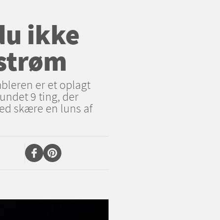
du ikke
 strøm
bleren er et oplagt
undet 9 ting, der
ed skære en luns af