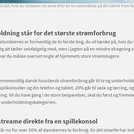
-del, hvis du streamer en serie eller en tv-udsendelse på din tablet frem f
dning står for det største strømforbrug
retumbleren er formentlig de to første ting, du vil tænke på, hvis du 
 alt tæller selvfølgelig med, men i jagten på en mindre elregning 
har du måske overset nogle af hjemmets store strømslugere.
ennemsnitlig dansk husstands strømforbrug går til tv og underhol
pilkonsoller og din telefon og tablet. 20% går til vask og tørring, 
sning. Vil du have gang i de store besparelser, skal du først og fremm
g underholdningskategorien.
streame direkte fra en spillekonsol
år nu for over 50% af danskernes tv-forbrug. En del smarttv har i