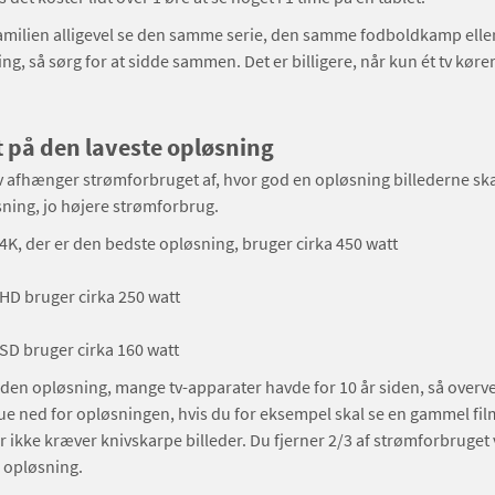
 familien alligevel se den samme serie, den samme fodboldkamp el
g, så sørg for at sidde sammen. Det er billigere, når kun ét tv kører 
t på den laveste opløsning
v afhænger strømforbruget af, hvor god en opløsning billederne skal
ning, jo højere strømforbrug.
i 4K, der er den bedste opløsning, bruger cirka 450 watt
i HD bruger cirka 250 watt
i SD bruger cirka 160 watt
l den opløsning, mange tv-apparater havde for 10 år siden, så overv
ue ned for opløsningen, hvis du for eksempel skal se en gammel film
 ikke kræver knivskarpe billeder. Du fjerner 2/3 af strømforbruget 
 opløsning.