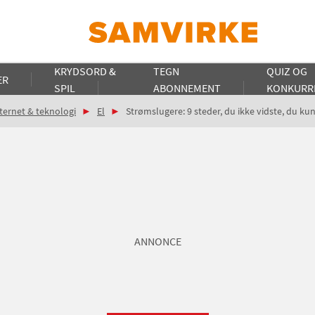
KRYDSORD &
TEGN
QUIZ OG
ER
SPIL
ABONNEMENT
KONKURR
ternet & teknologi
El
Strømslugere: 9 steder, du ikke vidste, du k
ANNONCE