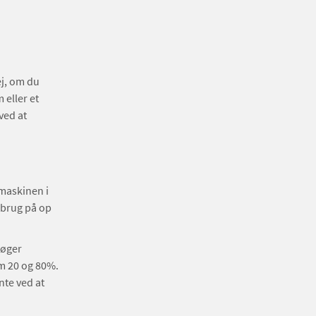
ej, om du
 eller et
ved at
emaskinen i
rbrug på op
 øger
em 20 og 80%.
nte ved at