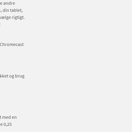
ge andre
 din tablet,
ælge rigtigt.
:
a Chromecast
ukket og brug
et med en
e 0,25