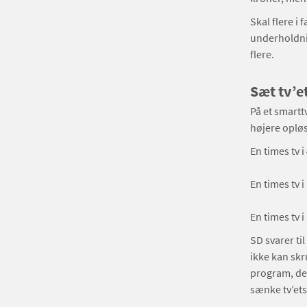
Skal flere i
underholdnin
flere.
Sæt tv’e
På et smartt
højere opløs
En times tv 
En times tv 
En times tv 
SD svarer ti
ikke kan skr
program, der
sænke tv’ets