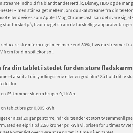
n streame indhold fra blandt andet Netflix, Disney, HBO og de man
nester – men står valget mellem, om du skal streame fra din telefon,
nsol eller devices som Apple TV og Chromecast, kan det svare sig at v
g stor forskel på, hvor meget strøm de forskellige apparater bruger
å reducere strømforbruget med mere end 80%, hvis du streamer fr
TV frem for din spillekonsol.
n fra din tablet i stedet for den store fladskærm
me et afsnit af din yndlingsserie eller en god film? Så hold dit tv sl
tedet for.
på en 65-tommer skærm bruger 0,1 kWh.
å en tablet bruger 0,005 kWh.
et er altså 20 gange større, når du tænder et stort tv sammenlign
. Med en elpris på 2,50 kroner pr. kWh vil prisen for 1 times tv vær
det koster lidt over 1 øre at se noget i 1 time på en tablet.