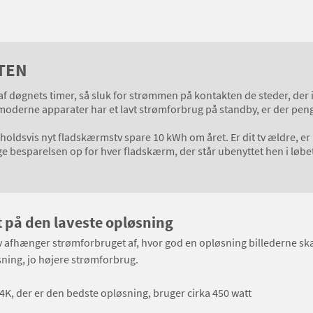
TEN
af døgnets timer, så sluk for strømmen på kontakten de steder, der
moderne apparater har et lavt strømforbrug på standby, er der peng
holdsvis nyt fladskærmstv spare 10 kWh om året. Er dit tv ældre, er
nge besparelsen op for hver fladskærm, der står ubenyttet hen i løbe
t på den laveste opløsning
v afhænger strømforbruget af, hvor god en opløsning billederne skal
ning, jo højere strømforbrug.
i 4K, der er den bedste opløsning, bruger cirka 450 watt