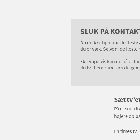
SLUK PÅ KONTAK
Du er ikke hjemme de fleste 
du er væk. Selvom de fleste 
Eksempelvis kan du på et for
du tv i flere rum, kan du ga
Sæt tv’e
På et smartt
højere opløs
En times tv 