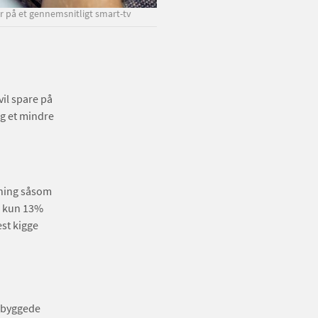
or på et gennemsnitligt smart-tv
vil spare på
og et mindre
dning såsom
og kun 13%
est kigge
ndbyggede