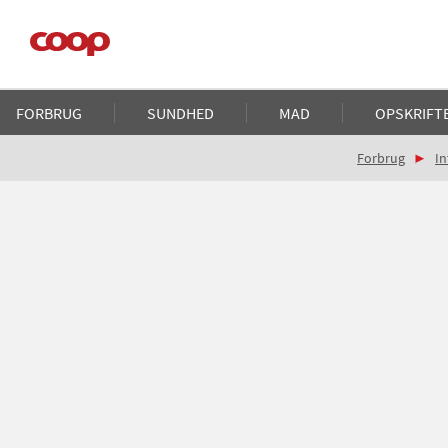
Gå
til
hovedindhold
Main
FORBRUG
SUNDHED
MAD
OPSKRIFT
navigation
Brødkrumme
Forbrug
In