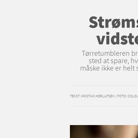
Strøms
vidst
Tørretumbleren bru
sted at spare, h
måske ikke er helt
TEKST:
KRISTIAN HERLUFSEN
|
FOTO: COLO