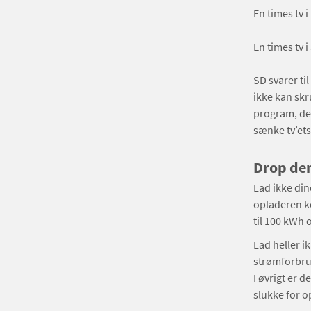
En times tv 
En times tv 
SD svarer ti
ikke kan skr
program, der
sænke tv’ets
Drop de
Lad ikke din
opladeren ko
til 100 kWh 
Lad heller i
strømforbrug
I øvrigt er 
slukke for op