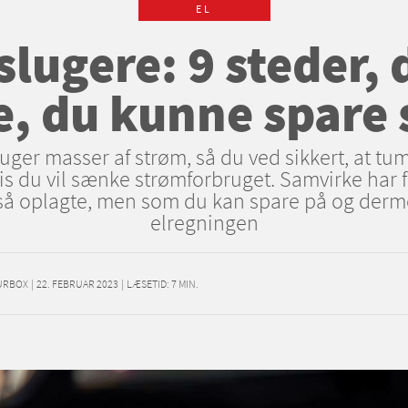
EL
lugere: 9 steder, 
e, du kunne spare
ger masser af strøm, så du ved sikkert, at tum
vis du vil sænke strømforbruget. Samvirke har f
 så oplagte, men som du kan spare på og derm
elregningen
URBOX
|
22. FEBRUAR 2023
|
LÆSETID:
7
MIN.