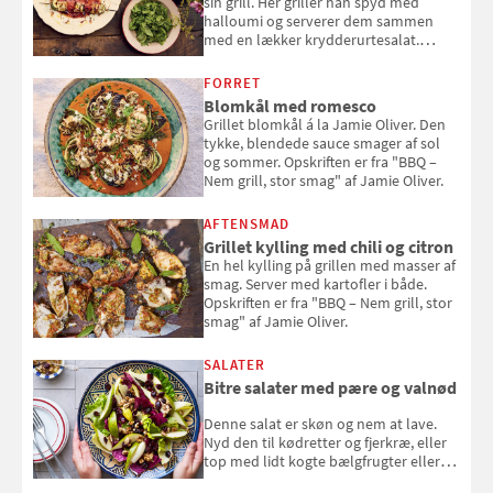
sin grill. Her griller han spyd med
halloumi og serverer dem sammen
med en lækker krydderurtesalat.
Opskriften er fra “BBQ – Nem grill, stor
smag" af Jamie Oliver.
FORRET
Blomkål med romesco
Grillet blomkål á la Jamie Oliver. Den
tykke, blendede sauce smager af sol
og sommer. Opskriften er fra "BBQ –
Nem grill, stor smag" af Jamie Oliver.
AFTENSMAD
Grillet kylling med chili og citron
En hel kylling på grillen med masser af
smag. Server med kartofler i både.
Opskriften er fra "BBQ – Nem grill, stor
smag" af Jamie Oliver.
SALATER
Bitre salater med pære og valnød
Denne salat er skøn og nem at lave.
Nyd den til kødretter og fjerkræ, eller
top med lidt kogte bælgfrugter eller
en rest kylling, og nyd den som et let,