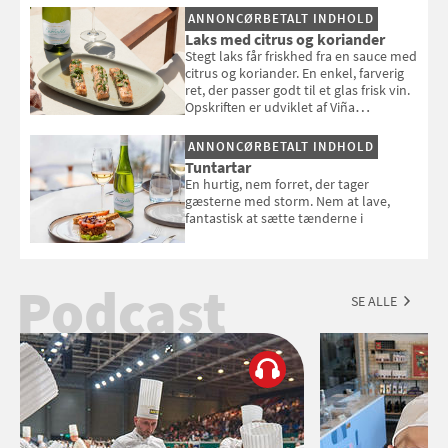
selvstændigt måltid. Opskriften er fra
ANNONCØRBETALT INDHOLD
Louisa Lorangs kogebog "Salat".
Laks med citrus og koriander
Stegt laks får friskhed fra en sauce med
citrus og koriander. En enkel, farverig
ret, der passer godt til et glas frisk vin.
Opskriften er udviklet af Viña
Esmeralda.
ANNONCØRBETALT INDHOLD
Tuntartar
En hurtig, nem forret, der tager
gæsterne med storm. Nem at lave,
fantastisk at sætte tænderne i
Podcast
SE ALLE