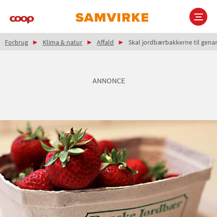
Gå
til
hovedindhold
Brødkrumme
Main
Forbrug
Klima & natur
Affald
Skal jordbærbakkerne til gena
navigation
ANNONCE