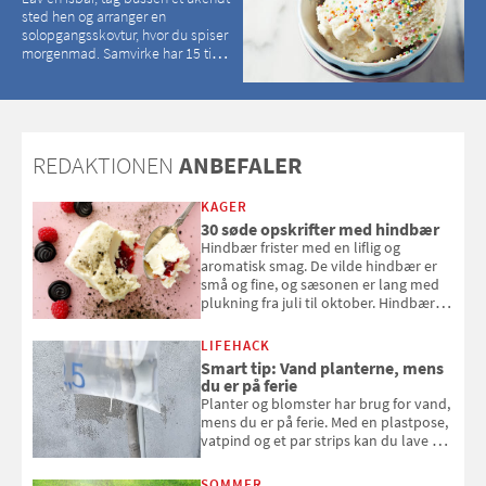
sted hen og arranger en
solopgangsskovtur, hvor du spiser
morgenmad. Samvirke har 15 tips
til, hvordan du kan have en
magisk ferie, uden at det koster
dig det vilde
REDAKTIONEN
ANBEFALER
KAGER
30 søde opskrifter med hindbær
Hindbær frister med en liflig og
aromatisk smag. De vilde hindbær er
små og fine, og sæsonen er lang med
plukning fra juli til oktober. Hindbær
kan spises direkte fra busken, eller du
kan bruge dine hindbær i alt fra
LIFEHACK
bagværk og salater til is og syltning.
Smart tip: Vand planterne, mens
du er på ferie
Planter og blomster har brug for vand,
mens du er på ferie. Med en plastpose,
vatpind og et par strips kan du lave dit
eget vandingssystem, så du slipper for
at bede naboen om at vande eller
SOMMER