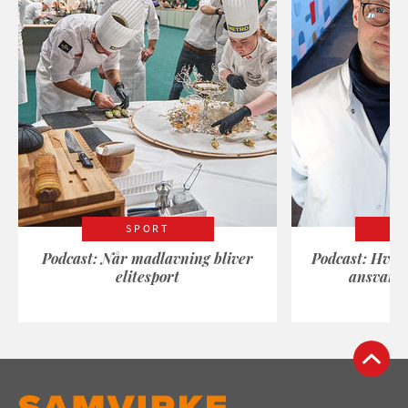
SPORT
Podcast: Når madlavning bliver
Podcast: Hvad
elitesport
ansvarli