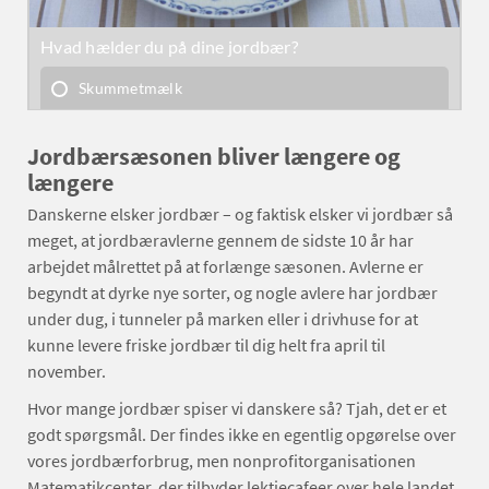
Jordbærsæsonen bliver længere og
længere
Danskerne elsker jordbær – og faktisk elsker vi jordbær så
meget, at jordbæravlerne gennem de sidste 10 år har
arbejdet målrettet på at forlænge sæsonen. Avlerne er
begyndt at dyrke nye sorter, og nogle avlere har jordbær
under dug, i tunneler på marken eller i drivhuse for at
kunne levere friske jordbær til dig helt fra april til
november.
Hvor mange jordbær spiser vi danskere så? Tjah, det er et
godt spørgsmål. Der findes ikke en egentlig opgørelse over
vores jordbærforbrug, men nonprofitorganisationen
Matematikcenter, der tilbyder lektiecafeer over hele landet,