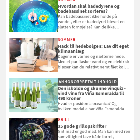
komme hjem til døde planter
Hvordan skal badedyrene og
badebassinet sorteres?
Kan badebassinet ikke holde på
vandet, eller er badedyret blevet en
slatten fornøjelse? Kan de ikke
repareres, skal du være særligt
opmærksom, når du smider
SOMMER
badebassinet eller et badedyr ud
Hack til hedebølgen: Lav dit eget
klimaanlæg
Dagene er varme og nætterne hede.
Med et par flasker vand og en elektrisk
blæser kan du relativt nemt fået koldt
pust, når der er varmt ude og inde. Klik
og se, hvordan du gør
ANNONCØRBETALT INDHOLD
Den iskolde og skønne vinquiz -
vind vine fra Viña Esmeralda til
499 kroner
Hvad er posidonia oceanica? Og
hvilken medalje har Viña Esmeralda
White fået ved Mundus vini i 2026? Gæt
med i Samvirkes skønne vinquiz, hvor
GRILL
du kan vinde 6 flasker vin fra Viña
35 gode grillopskrifter
Esmeralda. Konkurrencen slutter 1.
Grillmad er god mad. Man kan med ren
september 2026.
samvittighed lave både forret,