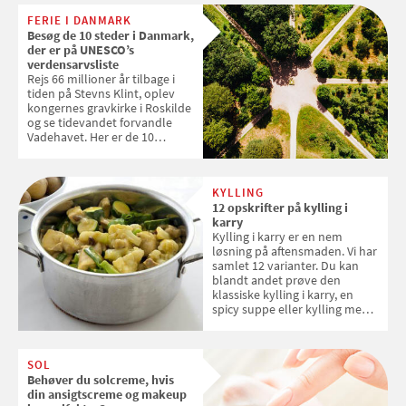
enkle råd til at spare penge på
FERIE I DANMARK
tøjvasken
Besøg de 10 steder i Danmark,
der er på UNESCO’s
verdensarvsliste
Rejs 66 millioner år tilbage i
tiden på Stevns Klint, oplev
kongernes gravkirke i Roskilde
og se tidevandet forvandle
Vadehavet. Her er de 10
danske steder på UNESCO's
verdensarvsliste
KYLLING
12 opskrifter på kylling i
karry
Kylling i karry er en nem
løsning på aftensmaden. Vi har
samlet 12 varianter. Du kan
blandt andet prøve den
klassiske kylling i karry, en
spicy suppe eller kylling med
kokosris. Velbekomme!
SOL
Behøver du solcreme, hvis
din ansigtscreme og makeup