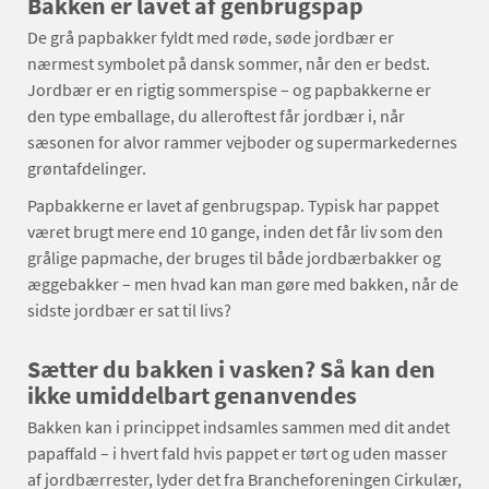
Bakken er lavet af genbrugspap
De grå papbakker fyldt med røde, søde jordbær er
nærmest symbolet på dansk sommer, når den er bedst.
Jordbær er en rigtig sommerspise – og papbakkerne er
den type emballage, du alleroftest får jordbær i, når
sæsonen for alvor rammer vejboder og supermarkedernes
grøntafdelinger.
Papbakkerne er lavet af genbrugspap. Typisk har pappet
været brugt mere end 10 gange, inden det får liv som den
grålige papmache, der bruges til både jordbærbakker og
æggebakker – men hvad kan man gøre med bakken, når de
sidste jordbær er sat til livs?
Sætter du bakken i vasken? Så kan den
ikke umiddelbart genanvendes
Bakken kan i princippet indsamles sammen med dit andet
papaffald – i hvert fald hvis pappet er tørt og uden masser
af jordbærrester, lyder det fra Brancheforeningen Cirkulær,