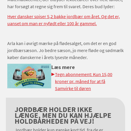
har forsøgt at regne sig frem til svaret. Deres bud lyder:
Hver dansker spiser 5,2 bakke jordbær om året. Og det er,
uanset om man er nyfødt eller 100 år gammel.
Arla kan i øvrigt mærke på flødesalget, om det er en god
jordbærsæson. Jo bedre sæson, jo mere fløde og sødmælk
køber danskerne i årets lyseste måneder.
Læs mere
Tegn abonnement: Kun 15,00
kroner pr. måned for at få
Samvirke til døren
JORDBÆR HOLDER IKKE
LÆNGE, MEN DU KAN HJÆLPE
HOLDBARHEDEN PÅ VEJ!
Jordbær holder kun ganske kort tid, fra de er