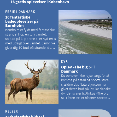
16 gratis oplevelser i København
FERIE I DANMARK
10 fantastiske
badeoplevelser på
Bornholm
Bornholm er fyldt med fantastiske
strande. Hop en tur i vandet,
solbad på klipperne eller nyd en is
med udsigt over vandet. Samvirke
giver dig 10 bud på strande, du
kan besøge på Bornholm
DYR
Oplev »The big 5« i
Danmark
Du behøver ikke rejse langt for at
komme på safari og spotte store,
sjældne dyr. Naturstyrelsen har
givet deres bud på, hvilke danske
dyr der svarer til Afrikas »The big
5«. Listen tæller bisoner, spættede
sæler, vilde heste, krondyr og
havørne.
REJSER
13 fantastiske kirker i