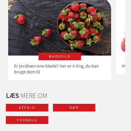
MADSPILD
Er jordbærrene bløde? Her er 6 ting, du kan
Hvor
bruge dem til
LÆS
MERE OM
AFFALD
BÆR
FORBRUG