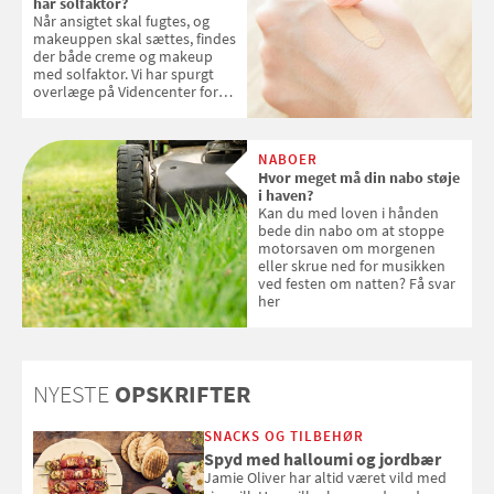
har solfaktor?
Når ansigtet skal fugtes, og
makeuppen skal sættes, findes
der både creme og makeup
med solfaktor. Vi har spurgt
overlæge på Videncenter for
Hudkræft, Stine Regin Wiegell,
om ansigtscreme og makeup
med SPF kan erstatte
NABOER
solcreme, når man bevæger
Hvor meget må din nabo støje
sig ud i solen
i haven?
Kan du med loven i hånden
bede din nabo om at stoppe
motorsaven om morgenen
eller skrue ned for musikken
ved festen om natten? Få svar
her
NYESTE
OPSKRIFTER
SNACKS OG TILBEHØR
Spyd med halloumi og jordbær
Jamie Oliver har altid været vild med