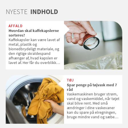
NYESTE
INDHOLD
AFFALD
Hvordan skal kaffekapslerne
sorteres?
Kaffekapsler kan være lavet af
metal, plastik og
bionedbrydeligt materiale, og
den rigtige skraldespand
afhænger af, hvad kapslen er
lavet af. Her får du overblikket
over, hvordan kaffekapslerne
skal sorteres
TØJ
Spar penge på tøjvask med 7
råd
Vaskemaskinen bruger strøm,
vand og vaskemiddel, når tøjet
skal blive rent. Med små
ændringer i dine vaskevaner
kan du spare på elregningen,
bruge mindre vand og sæbe
og forlænge vaskemaskinens
levetid. Samvirke har samlet 7