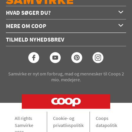
HVAD SØGER DU?
Forside
MERE OM COOP
Opskrifter
Om os
Konkurrencer
TILMELD NYHEDSBREV
Annoncering
Podcast
Coop.dk
Video
Coop medlem
Arkiv
Seneste Samvirke-magasin
Samvirke er nyt om forbrug, mad og mennesker til Coops 2
mio. medejere.
All rights
Cookie- og
Coops
Samvirke
privatlivspolitik
datapolitik