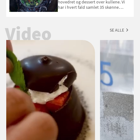
hovedret og dessert over kullene. Vi
har i hvert fald samlet 35 skønne
forslag til en sommeraften i grillens
tegn.
Video
SE ALLE