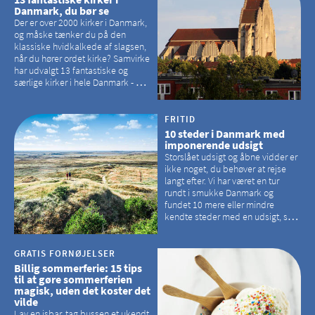
Danmark, du bør se
Der er over 2000 kirker i Danmark,
og måske tænker du på den
klassiske hvidkalkede af slagsen,
når du hører ordet kirke? Samvirke
har udvalgt 13 fantastiske og
særlige kirker i hele Danmark - og
der er langt mellem den klassiske,
hvidkalkede kirke. Se et bud på,
hvilke kirker, der er en omvej værd
FRITID
10 steder i Danmark med
imponerende udsigt
Storslået udsigt og åbne vidder er
ikke noget, du behøver at rejse
langt efter. Vi har været en tur
rundt i smukke Danmark og
fundet 10 mere eller mindre
kendte steder med en udsigt, som
kan tage pusten fra de fleste
GRATIS FORNØJELSER
Billig sommerferie: 15 tips
til at gøre sommerferien
magisk, uden det koster det
vilde
Lav en isbar, tag bussen et ukendt