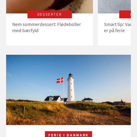
DESSERTER
LI
Nem sommerdessert: Flødeboller
Smart tip: Vand
med bærfyld
er på ferie
FERIE I DANMARK