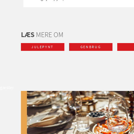
LÆS
MERE OM
JULEPYNT
GENBRUG
gæster