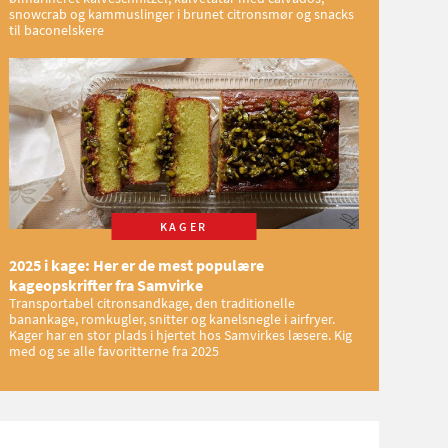
snowcrab og kammuslinger i brunet citronsmør og snacks
til baconelskere
KAGER
2025 i kage: Her er de mest populære
kageopskrifter fra Samvirke
Transportabel citronsandkage, den traditionelle
banankage, romkugler, snitter og kanelsnegle i airfryer.
Kager har en stor plads i hjertet hos Samvirkes læsere. Kig
med og se alle favoritterne fra 2025