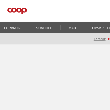
Gå
til
hovedindhold
Main
FORBRUG
SUNDHED
MAD
OPSKRIFT
navigation
Brødkrumme
Forbrug