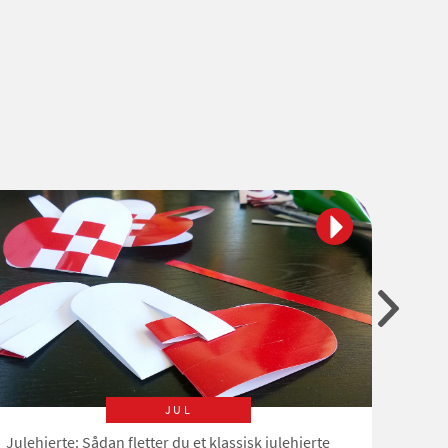
JUL
Julehjerte: Sådan fletter du et klassisk julehjerte
Lav di