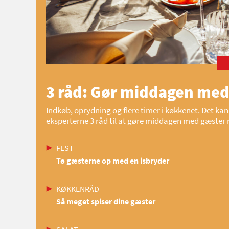
3 råd: Gør middagen med
Indkøb, oprydning og flere timer i køkkenet. Det kan 
eksperterne 3 råd til at gøre middagen med gæster 
FEST
Tø gæsterne op med en isbryder
KØKKENRÅD
Så meget spiser dine gæster