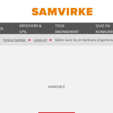
KRYDSORD &
TEGN
QUIZ OG
ER
SPIL
ABONNEMENT
KONKURR
Ferie & højtider
Julepynt
Sådan laver du en dørkrans af gamle k
ANNONCE