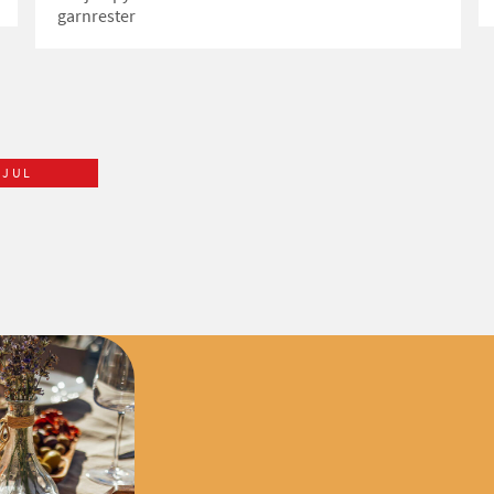
garnrester
JUL