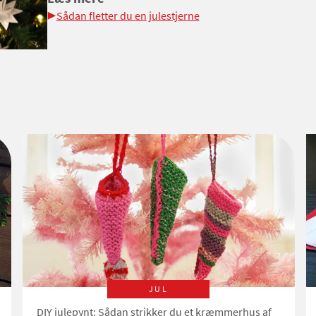
Sådan fletter du en julestjerne
JUL
DIY julepynt: Sådan strikker du et kræmmerhus af