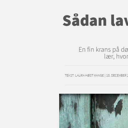
Sådan la
En fin krans på d
lær, hvo
TEKST:
LAURA HØST MANGE
|
10. DECEMBER 