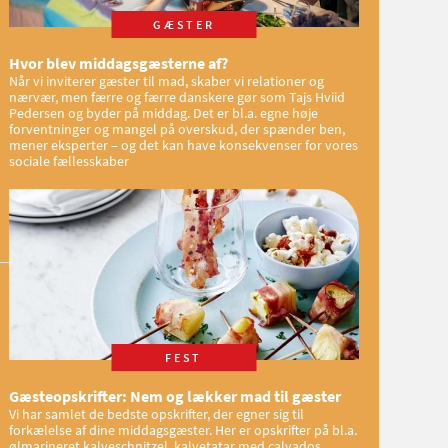
GÆSTER
Hvor blev middagsgæsterne af?
Når vi inviterer gæster til mad, skaber vi relationer og
nærvær, men færre og færre danskere gør som Tajs Hviid
Pedersen og byder på middag. Det er bl.a. egne høje
forventninger og mangel på overskud, der spænder ben,
mener eksperter – og det kan have konsekvenser for vores
sociale fællesskaber
FEST
Gæsteopskrifter: Nem og lækker mad til gæster
Vi har samlet de bedste opskrifter, der egner sig til
forkælelse af dine middagsgæster. Her er opskrifter på bl.a.
ølmarineret kalveschnitzel, kalvetatar med calvados,