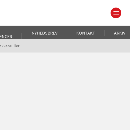
NYHEDSBREV
KONTAKT
ARKIV
ENCER
økkenruller