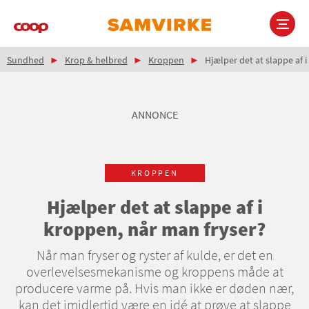
Gå
til
hovedindhold
Brødkrumme
Main
Sundhed
Krop & helbred
Kroppen
Hjælper det at slappe af 
navigation
ANNONCE
KROPPEN
Hjælper det at slappe af i
kroppen, når man fryser?
Når man fryser og ryster af kulde, er det en
overlevelsesmekanisme og kroppens måde at
producere varme på. Hvis man ikke er døden nær,
kan det imidlertid være en idé at prøve at slappe