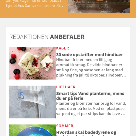
airfryer. Kager har en stor plads i
hjertet hos Samvirkes læsere. Kig
med og se alle favoritterne fra
2025
REDAKTIONEN
ANBEFALER
KAGER
30 søde opskrifter med hindbær
Hindbær frister med en liflig og
aromatisk smag. De vilde hindbær er
små og fine, og sæsonen er lang med
plukning fra juli til oktober. Hindbær
kan spises direkte fra busken, eller du
kan bruge dine hindbær i alt fra
LIFEHACK
bagværk og salater til is og syltning.
Smart tip: Vand planterne, mens
du er på ferie
Planter og blomster har brug for vand,
mens du er på ferie. Med en plastpose,
vatpind og et par strips kan du lave dit
eget vandingssystem, så du slipper for
at bede naboen om at vande eller
SOMMER
komme hjem til døde planter
Hvordan skal badedyrene og