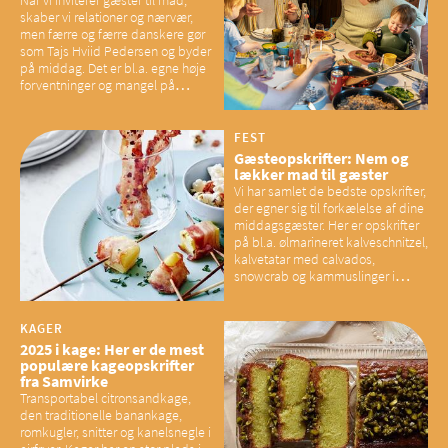
skaber vi relationer og nærvær,
men færre og færre danskere gør
som Tajs Hviid Pedersen og byder
på middag. Det er bl.a. egne høje
forventninger og mangel på
overskud, der spænder ben,
mener eksperter – og det kan
have konsekvenser for vores
FEST
sociale fællesskaber
Gæsteopskrifter: Nem og
lækker mad til gæster
Vi har samlet de bedste opskrifter,
der egner sig til forkælelse af dine
middagsgæster. Her er opskrifter
på bl.a. ølmarineret kalveschnitzel,
kalvetatar med calvados,
snowcrab og kammuslinger i
brunet citronsmør og snacks til
baconelskere
KAGER
2025 i kage: Her er de mest
populære kageopskrifter
fra Samvirke
Transportabel citronsandkage,
den traditionelle banankage,
romkugler, snitter og kanelsnegle i