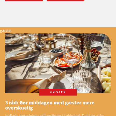
gæster
GÆSTER
3 råd: Gør middagen med gæster mere
overskuelig
Indkøb, oprydning og flere timer i køkkenet. Det kan virke