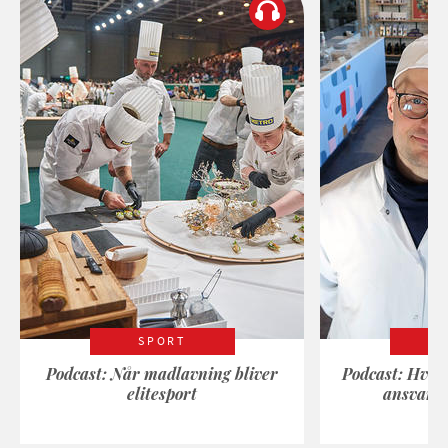
SPORT
Podcast: Når madlavning bliver
Podcast: Hvad
elitesport
ansvarli