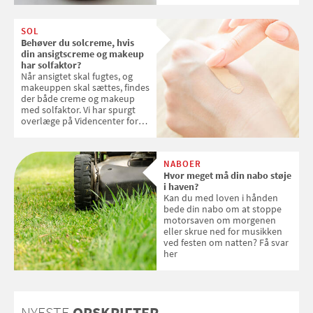
SOL
Behøver du solcreme, hvis
din ansigtscreme og makeup
har solfaktor?
Når ansigtet skal fugtes, og
makeuppen skal sættes, findes
der både creme og makeup
med solfaktor. Vi har spurgt
overlæge på Videncenter for
Hudkræft, Stine Regin Wiegell,
om ansigtscreme og makeup
med SPF kan erstatte
NABOER
solcreme, når man bevæger
Hvor meget må din nabo støje
sig ud i solen
i haven?
Kan du med loven i hånden
bede din nabo om at stoppe
motorsaven om morgenen
eller skrue ned for musikken
ved festen om natten? Få svar
her
NYESTE
OPSKRIFTER