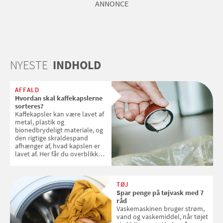
ANNONCE
NYESTE
INDHOLD
AFFALD
Hvordan skal kaffekapslerne
sorteres?
Kaffekapsler kan være lavet af
metal, plastik og
bionedbrydeligt materiale, og
den rigtige skraldespand
afhænger af, hvad kapslen er
lavet af. Her får du overblikket
over, hvordan kaffekapslerne
skal sorteres
TØJ
Spar penge på tøjvask med 7
råd
Vaskemaskinen bruger strøm,
vand og vaskemiddel, når tøjet