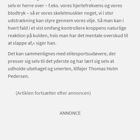
selv er herre over – f.eks. vores hjertefrekvens og vores
blodtryk – så er vores skeletmuskler noget, vi i stor
udstrækning kan styre gennem vores vilje. Så man kan i
hvert fald i et vist omfang kontrollere kroppens naturlige
reaktion på kulden, hvis man har det mentale overskud til
at slappe af,« siger han.
Det kan sammenlignes med elitesportsudøvere, der
presser sig selv til det yderste og har lært sig selv at
udholde ubehaget og smerten, tilføjer Thomas Holm
Pedersen.
(Artiklen fortsætter efter annoncen)
ANNONCE