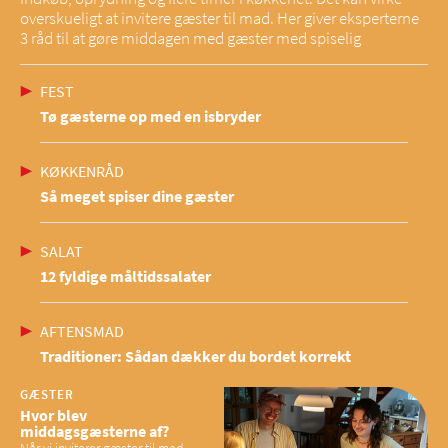
overskueligt at invitere gæster til mad. Her giver eksperterne
3 råd til at gøre middagen med gæster med spiselig
FEST
Tø gæsterne op med en isbryder
KØKKENRÅD
Så meget spiser dine gæster
SALAT
12 fyldige måltidssalater
AFTENSMAD
Traditioner: Sådan dækker du bordet korrekt
GÆSTER
Hvor blev
middagsgæsterne af?
Når vi inviterer gæster til mad,