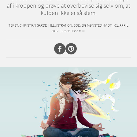
af i kroppen og prøve at overbevise sig selv om, at
kulden ikke er så slem.
TEKST:
CHRISTIAN GARDE
|
ILLUSTRATION: SOLVEIG MØNSTED HVIDT
|
01. APRIL
2017
|
LÆSETID:
3
MIN.