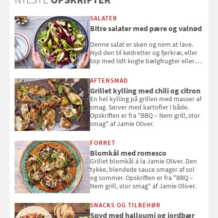
SALATER
Bitre salater med pære og valnød
Denne salat er skøn og nem at lave.
Nyd den til kødretter og fjerkræ, eller
top med lidt kogte bælgfrugter eller
en rest kylling, og nyd den som et let,
selvstændigt måltid. Opskriften er fra
AFTENSMAD
Louisa Lorangs kogebog "Salat".
Grillet kylling med chili og citron
En hel kylling på grillen med masser af
smag. Server med kartofler i både.
Opskriften er fra "BBQ – Nem grill, stor
smag" af Jamie Oliver.
FORRET
Blomkål med romesco
Grillet blomkål á la Jamie Oliver. Den
tykke, blendede sauce smager af sol
og sommer. Opskriften er fra "BBQ –
Nem grill, stor smag" af Jamie Oliver.
SNACKS OG TILBEHØR
Spyd med halloumi og jordbær