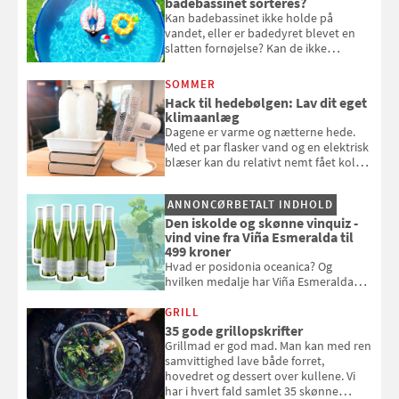
badebassinet sorteres?
Kan badebassinet ikke holde på
vandet, eller er badedyret blevet en
slatten fornøjelse? Kan de ikke
repareres, skal du være særligt
opmærksom, når du smider
SOMMER
badebassinet eller et badedyr ud
Hack til hedebølgen: Lav dit eget
klimaanlæg
Dagene er varme og nætterne hede.
Med et par flasker vand og en elektrisk
blæser kan du relativt nemt fået koldt
pust, når der er varmt ude og inde. Klik
og se, hvordan du gør
ANNONCØRBETALT INDHOLD
Den iskolde og skønne vinquiz -
vind vine fra Viña Esmeralda til
499 kroner
Hvad er posidonia oceanica? Og
hvilken medalje har Viña Esmeralda
White fået ved Mundus vini i 2026? Gæt
med i Samvirkes skønne vinquiz, hvor
GRILL
du kan vinde 6 flasker vin fra Viña
35 gode grillopskrifter
Esmeralda. Konkurrencen slutter 1.
Grillmad er god mad. Man kan med ren
september 2026.
samvittighed lave både forret,
hovedret og dessert over kullene. Vi
har i hvert fald samlet 35 skønne