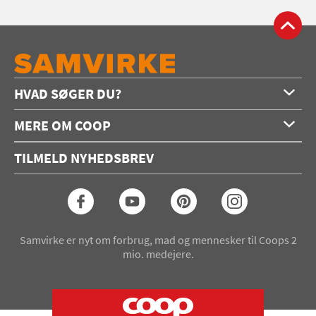
HVAD SØGER DU?
Forside
MERE OM COOP
Opskrifter
Om os
Konkurrencer
TILMELD NYHEDSBREV
Annoncering
Podcast
Coop.dk
Video
Coop medlem
Arkiv
Seneste Samvirke-magasin
Samvirke er nyt om forbrug, mad og mennesker til Coops 2
mio. medejere.