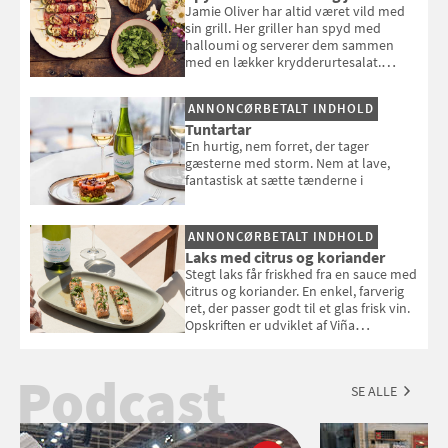
Jamie Oliver har altid været vild med
sin grill. Her griller han spyd med
halloumi og serverer dem sammen
med en lækker krydderurtesalat.
Opskriften er fra “BBQ – Nem grill, stor
smag" af Jamie Oliver.
ANNONCØRBETALT INDHOLD
Tuntartar
En hurtig, nem forret, der tager
gæsterne med storm. Nem at lave,
fantastisk at sætte tænderne i
ANNONCØRBETALT INDHOLD
Laks med citrus og koriander
Stegt laks får friskhed fra en sauce med
citrus og koriander. En enkel, farverig
ret, der passer godt til et glas frisk vin.
Opskriften er udviklet af Viña
Esmeralda.
Podcast
SE ALLE