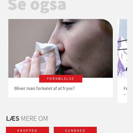
Se også
FORKØLELSE
Bliver man forkølet af at fryse?
Fed 
– og
LÆS
MERE OM
KROPPEN
SUNDHED