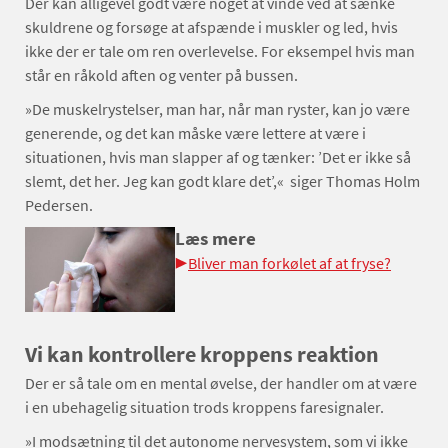
Der kan alligevel godt være noget at vinde ved at sænke
skuldrene og forsøge at afspænde i muskler og led, hvis
ikke der er tale om ren overlevelse. For eksempel hvis man
står en råkold aften og venter på bussen.
»De muskelrystelser, man har, når man ryster, kan jo være
generende, og det kan måske være lettere at være i
situationen, hvis man slapper af og tænker: ’Det er ikke så
slemt, det her. Jeg kan godt klare det’,« siger Thomas Holm
Pedersen.
Læs mere
Bliver man forkølet af at fryse?
Vi kan kontrollere kroppens reaktion
Der er så tale om en mental øvelse, der handler om at være
i en ubehagelig situation trods kroppens faresignaler.
»I modsætning til det autonome nervesystem, som vi ikke