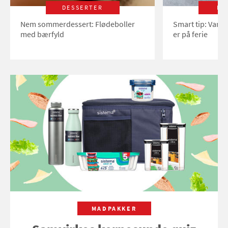
DESSERTER
LI
Nem sommerdessert: Flødeboller
Smart tip: Vand
med bærfyld
er på ferie
MADPAKKER