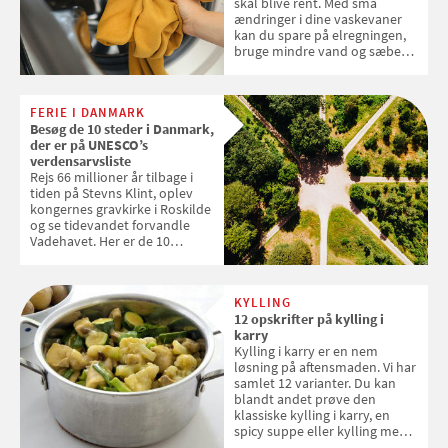
skal blive rent. Med små
ændringer i dine vaskevaner
kan du spare på elregningen,
bruge mindre vand og sæbe
og forlænge vaskemaskinens
levetid. Samvirke har samlet 7
enkle råd til at spare penge på
FERIE I DANMARK
tøjvasken
Besøg de 10 steder i Danmark,
der er på UNESCO’s
verdensarvsliste
Rejs 66 millioner år tilbage i
tiden på Stevns Klint, oplev
kongernes gravkirke i Roskilde
og se tidevandet forvandle
Vadehavet. Her er de 10
danske steder på UNESCO's
verdensarvsliste
KYLLING
12 opskrifter på kylling i
karry
Kylling i karry er en nem
løsning på aftensmaden. Vi har
samlet 12 varianter. Du kan
blandt andet prøve den
klassiske kylling i karry, en
spicy suppe eller kylling med
kokosris. Velbekomme!