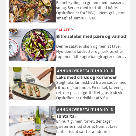
En hel kylling på grillen med masser af
smag. Server med kartofler i både.
Opskriften er fra "BBQ – Nem grill, stor
smag" af Jamie Oliver.
SALATER
Bitre salater med pære og valnød
Denne salat er skøn og nem at lave.
Nyd den til kødretter og fjerkræ, eller
top med lidt kogte bælgfrugter eller
en rest kylling, og nyd den som et let,
selvstændigt måltid. Opskriften er fra
ANNONCØRBETALT INDHOLD
Louisa Lorangs kogebog "Salat".
Laks med citrus og koriander
Stegt laks får friskhed fra en sauce med
citrus og koriander. En enkel, farverig
ret, der passer godt til et glas frisk vin.
Opskriften er udviklet af Viña
Esmeralda.
ANNONCØRBETALT INDHOLD
Tuntartar
En hurtig, nem forret, der tager
gæsterne med storm. Nem at lave,
fantastisk at sætte tænderne i