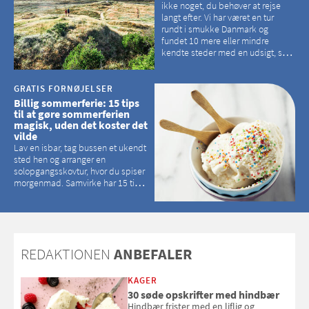
ikke noget, du behøver at rejse
langt efter. Vi har været en tur
rundt i smukke Danmark og
fundet 10 mere eller mindre
kendte steder med en udsigt, som
kan tage pusten fra de fleste
GRATIS FORNØJELSER
Billig sommerferie: 15 tips
til at gøre sommerferien
magisk, uden det koster det
vilde
Lav en isbar, tag bussen et ukendt
sted hen og arranger en
solopgangsskovtur, hvor du spiser
morgenmad. Samvirke har 15 tips
til, hvordan du kan have en
magisk ferie, uden at det koster
dig det vilde
REDAKTIONEN
ANBEFALER
KAGER
30 søde opskrifter med hindbær
Hindbær frister med en liflig og