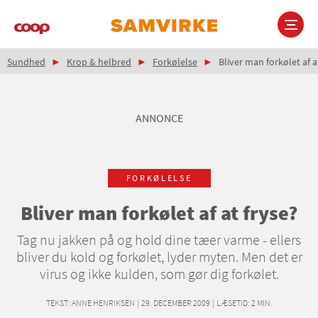
Gå
til
hovedindhold
Brødkrumme
Main
Sundhed
Krop & helbred
Forkølelse
Bliver man forkølet af a
navigation
ANNONCE
FORKØLELSE
Bliver man forkølet af at fryse?
Tag nu jakken på og hold dine tæer varme - ellers
bliver du kold og forkølet, lyder myten. Men det er
virus og ikke kulden, som gør dig forkølet.
TEKST:
ANNE HENRIKSEN
|
29. DECEMBER 2009
|
LÆSETID:
2
MIN.