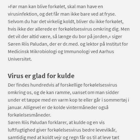
»Før man kan blive forkølet, skal man have en
virusinfektion, og det får man ikke bare ved at fryse.
Selvom du har det virkelig koldt, bliver du ikke forkølet,
hvis ikke der allerede er forkølelsesvirus omkring dig. Men
det vil der altid være, så længe du bor på jorden,« siger
Søren Riis Paludan, der er dr.med. og lektor på Institut for
Medicinsk Mikrobiologi og Immunologi ved Aarhus
Universitet.
Virus er glad for kulde
Der findes hundredvis af forskellige forkølelsesvirus
omkring os, og de kan ramme, uanset om man sidder
under et tæppe med en varm kop te eller går i sommertøj i
januar. Alligevel er de kolde vintermåneder også
forkølelsesmåneder.
Søren Riis Paludan forklarer, at kulde og en vis
luftfugtighed giver forkølelsesvirus bedre levevilkår,
samtidig med at koldt vejr og regn får os til at leve tæt