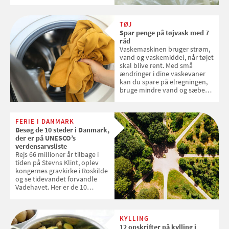
over, hvordan kaffekapslerne
skal sorteres
TØJ
Spar penge på tøjvask med 7
råd
Vaskemaskinen bruger strøm,
vand og vaskemiddel, når tøjet
skal blive rent. Med små
ændringer i dine vaskevaner
kan du spare på elregningen,
bruge mindre vand og sæbe
og forlænge vaskemaskinens
levetid. Samvirke har samlet 7
enkle råd til at spare penge på
FERIE I DANMARK
tøjvasken
Besøg de 10 steder i Danmark,
der er på UNESCO’s
verdensarvsliste
Rejs 66 millioner år tilbage i
tiden på Stevns Klint, oplev
kongernes gravkirke i Roskilde
og se tidevandet forvandle
Vadehavet. Her er de 10
danske steder på UNESCO's
verdensarvsliste
KYLLING
12 opskrifter på kylling i