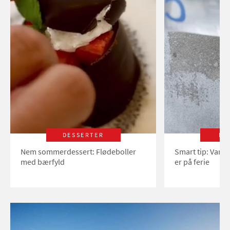
DESSERTER
LI
Nem sommerdessert: Flødeboller
Smart tip: Vand
med bærfyld
er på ferie