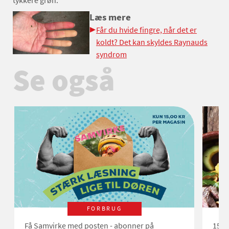
Læs mere
Får du hvide fingre, når det er
koldt? Det kan skyldes Raynauds
syndrom
Se også
FORBRUG
Få Samvirke med posten - abonner på
15 s