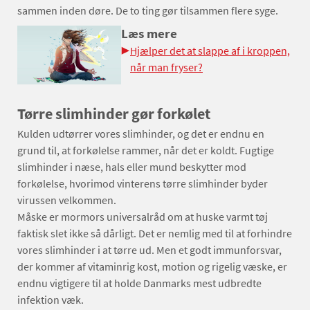
sammen inden døre. De to ting gør tilsammen flere syge.
Læs mere
Hjælper det at slappe af i kroppen,
når man fryser?
Tørre slimhinder gør forkølet
Kulden udtørrer vores slimhinder, og det er endnu en
grund til, at forkølelse rammer, når det er koldt. Fugtige
slimhinder i næse, hals eller mund beskytter mod
forkølelse, hvorimod vinterens tørre slimhinder byder
virussen velkommen.
Måske er mormors universalråd om at huske varmt tøj
faktisk slet ikke så dårligt. Det er nemlig med til at forhindre
vores slimhinder i at tørre ud. Men et godt immunforsvar,
der kommer af vitaminrig kost, motion og rigelig væske, er
endnu vigtigere til at holde Danmarks mest udbredte
infektion væk.