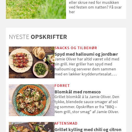
eller skrue ned for musikken
ved festen om natten? Få svar
her
NYESTE
OPSKRIFTER
SNACKS OG TILBEHØR
Spyd med halloumi og jordbær
Jamie Oliver har altid været vild med
sin grill. Her griller han spyd med
halloumi og serverer dem sammen
med en lækker krydderurtesalat.
Opskriften er fra “BBQ – Nem grill, stor
smag" af Jamie Oliver.
FORRET
Blomkål med romesco
Grillet blomkål á la Jamie Oliver. Den
tykke, blendede sauce smager af sol
og sommer. Opskriften er fra "BBQ –
Nem grill, stor smag" af Jamie Oliver.
AFTENSMAD
Grillet kylling med chili og citron