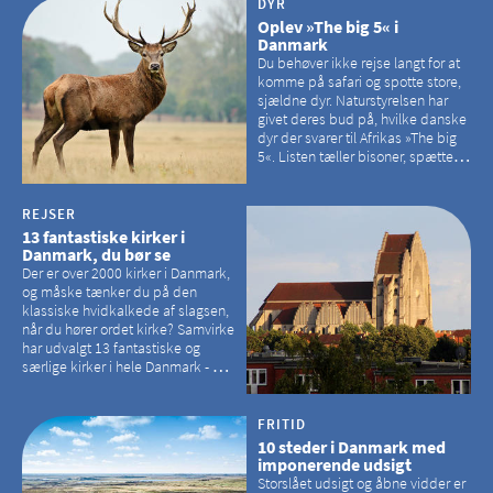
DYR
Oplev »The big 5« i
Danmark
Du behøver ikke rejse langt for at
komme på safari og spotte store,
sjældne dyr. Naturstyrelsen har
givet deres bud på, hvilke danske
dyr der svarer til Afrikas »The big
5«. Listen tæller bisoner, spættede
sæler, vilde heste, krondyr og
havørne.
REJSER
13 fantastiske kirker i
Danmark, du bør se
Der er over 2000 kirker i Danmark,
og måske tænker du på den
klassiske hvidkalkede af slagsen,
når du hører ordet kirke? Samvirke
har udvalgt 13 fantastiske og
særlige kirker i hele Danmark - og
der er langt mellem den klassiske,
hvidkalkede kirke. Se et bud på,
hvilke kirker, der er en omvej værd
FRITID
10 steder i Danmark med
imponerende udsigt
Storslået udsigt og åbne vidder er