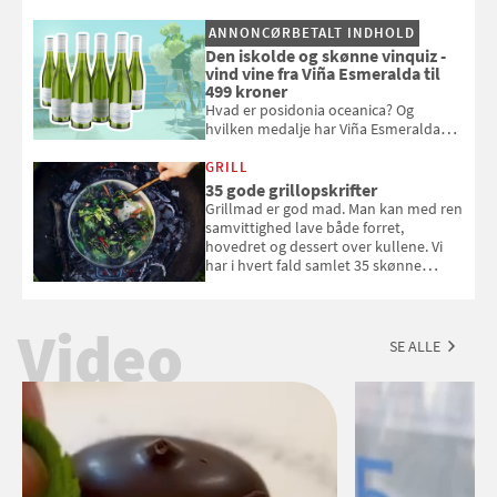
og se, hvordan du gør
ANNONCØRBETALT INDHOLD
Den iskolde og skønne vinquiz -
vind vine fra Viña Esmeralda til
499 kroner
Hvad er posidonia oceanica? Og
hvilken medalje har Viña Esmeralda
White fået ved Mundus vini i 2026? Gæt
med i Samvirkes skønne vinquiz, hvor
GRILL
du kan vinde 6 flasker vin fra Viña
35 gode grillopskrifter
Esmeralda. Konkurrencen slutter 1.
Grillmad er god mad. Man kan med ren
september 2026.
samvittighed lave både forret,
hovedret og dessert over kullene. Vi
har i hvert fald samlet 35 skønne
forslag til en sommeraften i grillens
tegn.
Video
SE ALLE