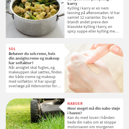
karry
Kylling i karry er en nem
løsning på aftensmaden. Vi har
samlet 12 varianter. Du kan
blandt andet prøve den
klassiske kylling i karry, en
spicy suppe eller kylling med
kokosris. Velbekomme!
SOL
Behøver du solcreme, hvis
din ansigtscreme og makeup
har solfaktor?
Når ansigtet skal fugtes, og
makeuppen skal sættes, findes
der både creme og makeup
med solfaktor. Vi har spurgt
overlæge på Videncenter for
Hudkræft, Stine Regin Wiegell,
om ansigtscreme og makeup
med SPF kan erstatte
NABOER
solcreme, når man bevæger
Hvor meget må din nabo støje
sig ud i solen
i haven?
Kan du med loven i hånden
bede din nabo om at stoppe
motorsaven om morgenen