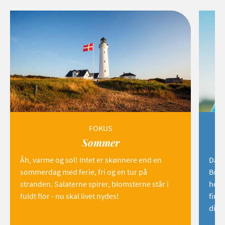
FOKUS
Sommer
Åh, varme og sol! Intet er skønnere end en
Danm
sommerdag med ferie, fri og en tur på
Born
stranden. Salaterne spirer, blomsterne står i
hemm
fuldt flor - nu skal livet nydes!
find
dig!