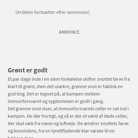
(Artiklen fortsætter efter annoncen)
ANNONCE
Grønt er godt
Et par dage inde i en slem forkølelse skifter snottet farve fra
klart til grønt, men det ulækre, grønne snot er faktisk en
god ting. Det er tegnet på, at kampen mellem
immunforsvaret og sygdommen er godt i gang.
Det grønne snot viser, at immunforsvarets celler er sat ind i
kampen. De dør hurtigt, og så er der et væld af døde celler,
der skal væk fra næse og luftveje. De ændrer snottets farve
og konsistens, fra en tyndtflydende klar væske til en
tykkere grøn.