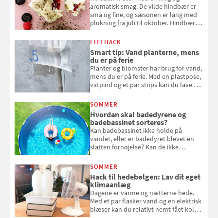
aromatisk smag. De vilde hindbær er
små og fine, og sæsonen er lang med
plukning fra juli til oktober. Hindbær
kan spises direkte fra busken, eller du
kan bruge dine hindbær i alt fra
LIFEHACK
bagværk og salater til is og syltning.
Smart tip: Vand planterne, mens
du er på ferie
Planter og blomster har brug for vand,
mens du er på ferie. Med en plastpose,
vatpind og et par strips kan du lave dit
eget vandingssystem, så du slipper for
at bede naboen om at vande eller
SOMMER
komme hjem til døde planter
Hvordan skal badedyrene og
badebassinet sorteres?
Kan badebassinet ikke holde på
vandet, eller er badedyret blevet en
slatten fornøjelse? Kan de ikke
repareres, skal du være særligt
opmærksom, når du smider
SOMMER
badebassinet eller et badedyr ud
Hack til hedebølgen: Lav dit eget
klimaanlæg
Dagene er varme og nætterne hede.
Med et par flasker vand og en elektrisk
blæser kan du relativt nemt fået koldt
pust, når der er varmt ude og inde. Klik