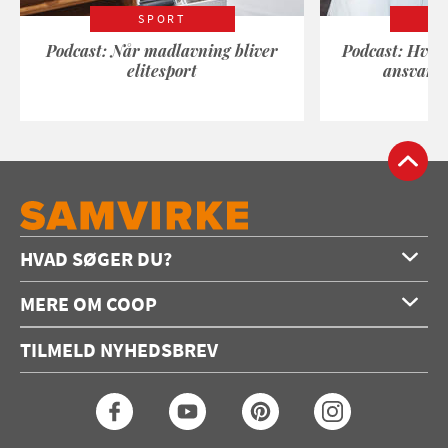
SPORT
Podcast: Når madlavning bliver
Podcast: Hvad
elitesport
ansvarli
HVAD SØGER DU?
Forside
MERE OM COOP
Opskrifter
Om os
Konkurrencer
TILMELD NYHEDSBREV
Annoncering
Podcast
Coop.dk
Video
Coop medlem
Arkiv
Seneste Samvirke-magasin