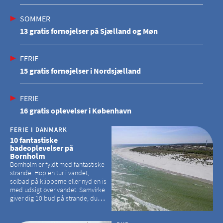
SOMMER
13 gratis fornøjelser på Sjælland og Møn
FERIE
15 gratis fornøjelser i Nordsjælland
FERIE
16 gratis oplevelser i København
FERIE I DANMARK
10 fantastiske
badeoplevelser på
Bornholm
Bornholm er fyldt med fantastiske
strande. Hop en tur i vandet,
solbad på klipperne eller nyd en is
med udsigt over vandet. Samvirke
giver dig 10 bud på strande, du
kan besøge på Bornholm