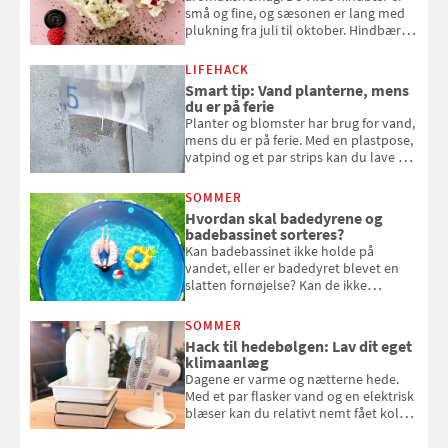
små og fine, og sæsonen er lang med
plukning fra juli til oktober. Hindbær
kan spises direkte fra busken, eller du
kan bruge dine hindbær i alt fra
LIFEHACK
bagværk og salater til is og syltning.
Smart tip: Vand planterne, mens
du er på ferie
Planter og blomster har brug for vand,
mens du er på ferie. Med en plastpose,
vatpind og et par strips kan du lave dit
eget vandingssystem, så du slipper for
at bede naboen om at vande eller
SOMMER
komme hjem til døde planter
Hvordan skal badedyrene og
badebassinet sorteres?
Kan badebassinet ikke holde på
vandet, eller er badedyret blevet en
slatten fornøjelse? Kan de ikke
repareres, skal du være særligt
opmærksom, når du smider
SOMMER
badebassinet eller et badedyr ud
Hack til hedebølgen: Lav dit eget
klimaanlæg
Dagene er varme og nætterne hede.
Med et par flasker vand og en elektrisk
blæser kan du relativt nemt fået koldt
pust, når der er varmt ude og inde. Klik
og se, hvordan du gør