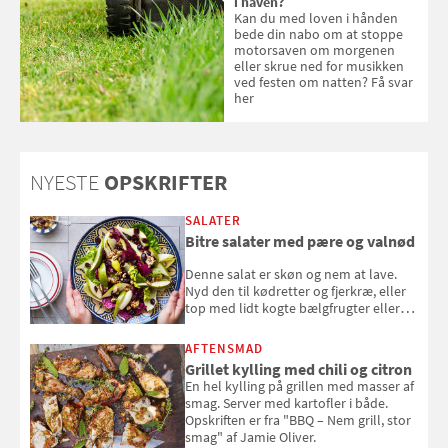
i haven?
Kan du med loven i hånden
bede din nabo om at stoppe
motorsaven om morgenen
eller skrue ned for musikken
ved festen om natten? Få svar
her
NYESTE
OPSKRIFTER
SALATER
Bitre salater med pære og valnød
Denne salat er skøn og nem at lave.
Nyd den til kødretter og fjerkræ, eller
top med lidt kogte bælgfrugter eller
en rest kylling, og nyd den som et let,
selvstændigt måltid. Opskriften er fra
AFTENSMAD
Louisa Lorangs kogebog "Salat".
Grillet kylling med chili og citron
En hel kylling på grillen med masser af
smag. Server med kartofler i både.
Opskriften er fra "BBQ – Nem grill, stor
smag" af Jamie Oliver.