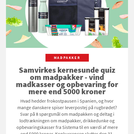
MADPAKKER
Samvirkes kernesunde quiz
om madpakker - vind
madkasser og opbevaring for
mere end 5000 kroner
Hvad hedder frokostpausen i Spanien, og hvor
mange danskere spiser leverpostej på rugbrødet?
Svar på 8 spørgsmål om madpakken og deltag i
lodtrækningen om madpakker, drikkedunke og
opbevaringskasser fra Sistema til en værdi af mere
end 5000 kroner. Konkurrencen slutter den 31.