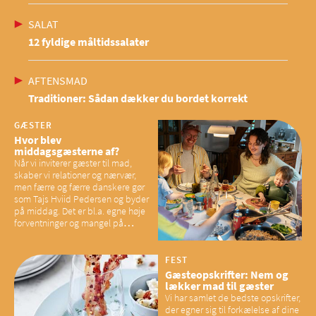
SALAT
12 fyldige måltidssalater
AFTENSMAD
Traditioner: Sådan dækker du bordet korrekt
GÆSTER
Hvor blev
middagsgæsterne af?
Når vi inviterer gæster til mad,
skaber vi relationer og nærvær,
men færre og færre danskere gør
som Tajs Hviid Pedersen og byder
på middag. Det er bl.a. egne høje
forventninger og mangel på
overskud, der spænder ben,
mener eksperter – og det kan
have konsekvenser for vores
FEST
sociale fællesskaber
Gæsteopskrifter: Nem og
lækker mad til gæster
Vi har samlet de bedste opskrifter,
der egner sig til forkælelse af dine