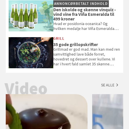
ANNONCØRBETALT INDHOLD
Den iskolde og skønne vinquiz -
vind vine fra Viña Esmeralda til
499 kroner
Hvad er posidonia oceanica? Og
hvilken medalje har Viña Esmeralda
White fået ved Mundus vini i 2026? Gæt
med i Samvirkes skønne vinquiz, hvor
GRILL
du kan vinde 6 flasker vin fra Viña
35 gode grillopskrifter
Esmeralda. Konkurrencen slutter 1.
Grillmad er god mad. Man kan med ren
september 2026.
samvittighed lave både forret,
hovedret og dessert over kullene. Vi
har i hvert fald samlet 35 skønne
forslag til en sommeraften i grillens
tegn.
Video
SE ALLE