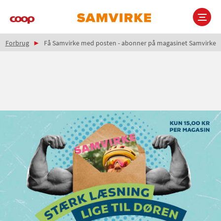
Gå
til
hovedindhold
Brødkrumme
Main
Forbrug
Få Samvirke med posten - abonner på magasinet Samvirke
navigation