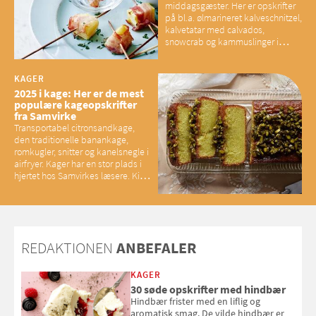
middagsgæster. Her er opskrifter
på bl.a. ølmarineret kalveschnitzel,
kalvetatar med calvados,
snowcrab og kammuslinger i
brunet citronsmør og snacks til
baconelskere
KAGER
2025 i kage: Her er de mest
populære kageopskrifter
fra Samvirke
Transportabel citronsandkage,
den traditionelle banankage,
romkugler, snitter og kanelsnegle i
airfryer. Kager har en stor plads i
hjertet hos Samvirkes læsere. Kig
med og se alle favoritterne fra
2025
REDAKTIONEN
ANBEFALER
KAGER
30 søde opskrifter med hindbær
Hindbær frister med en liflig og
aromatisk smag. De vilde hindbær er