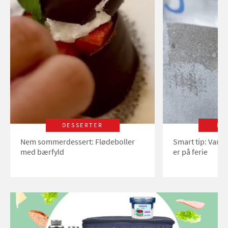
DESSERTER
LI
Nem sommerdessert: Flødeboller
Smart tip: Vand
med bærfyld
er på ferie