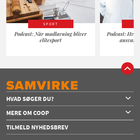
SPORT
Podcast: Når madlavning bliver
Podcast: Hvad
elitesport
ansvarli
HVAD SØGER DU?
Forside
MERE OM COOP
Opskrifter
Om os
Konkurrencer
TILMELD NYHEDSBREV
Annoncering
Podcast
Coop.dk
Video