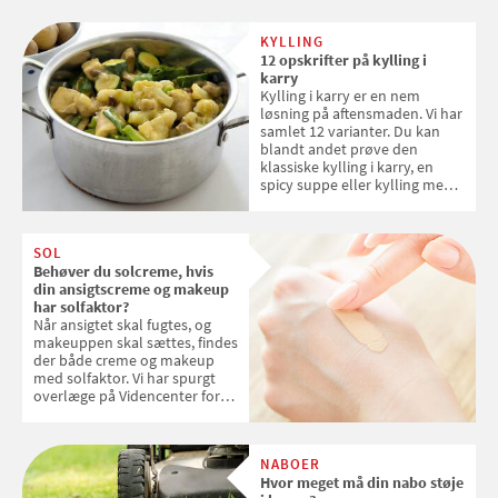
verdensarvsliste
KYLLING
12 opskrifter på kylling i
karry
Kylling i karry er en nem
løsning på aftensmaden. Vi har
samlet 12 varianter. Du kan
blandt andet prøve den
klassiske kylling i karry, en
spicy suppe eller kylling med
kokosris. Velbekomme!
SOL
Behøver du solcreme, hvis
din ansigtscreme og makeup
har solfaktor?
Når ansigtet skal fugtes, og
makeuppen skal sættes, findes
der både creme og makeup
med solfaktor. Vi har spurgt
overlæge på Videncenter for
Hudkræft, Stine Regin Wiegell,
om ansigtscreme og makeup
med SPF kan erstatte
NABOER
solcreme, når man bevæger
Hvor meget må din nabo støje
sig ud i solen