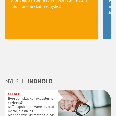
fuldt flor - nu skal livet nydes!
find
dig!
NYESTE
INDHOLD
AFFALD
Hvordan skal kaffekapslerne
sorteres?
Kaffekapsler kan være lavet af
metal, plastik og
bionedbrydeligt materiale, og