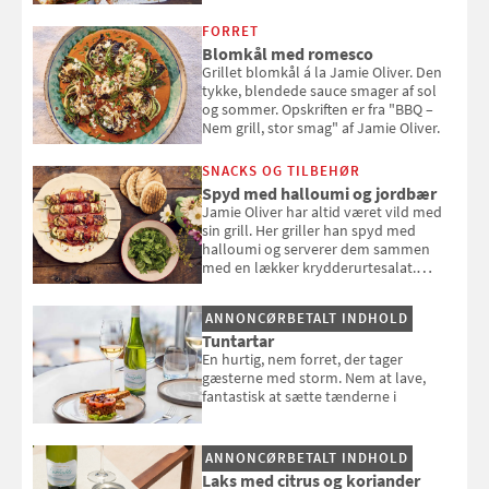
FORRET
Blomkål med romesco
Grillet blomkål á la Jamie Oliver. Den
tykke, blendede sauce smager af sol
og sommer. Opskriften er fra "BBQ –
Nem grill, stor smag" af Jamie Oliver.
SNACKS OG TILBEHØR
Spyd med halloumi og jordbær
Jamie Oliver har altid været vild med
sin grill. Her griller han spyd med
halloumi og serverer dem sammen
med en lækker krydderurtesalat.
Opskriften er fra “BBQ – Nem grill, stor
smag" af Jamie Oliver.
ANNONCØRBETALT INDHOLD
Tuntartar
En hurtig, nem forret, der tager
gæsterne med storm. Nem at lave,
fantastisk at sætte tænderne i
ANNONCØRBETALT INDHOLD
Laks med citrus og koriander