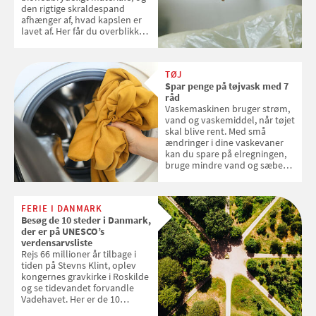
den rigtige skraldespand
afhænger af, hvad kapslen er
lavet af. Her får du overblikket
over, hvordan kaffekapslerne
skal sorteres
TØJ
Spar penge på tøjvask med 7
råd
Vaskemaskinen bruger strøm,
vand og vaskemiddel, når tøjet
skal blive rent. Med små
ændringer i dine vaskevaner
kan du spare på elregningen,
bruge mindre vand og sæbe
og forlænge vaskemaskinens
levetid. Samvirke har samlet 7
enkle råd til at spare penge på
FERIE I DANMARK
tøjvasken
Besøg de 10 steder i Danmark,
der er på UNESCO’s
verdensarvsliste
Rejs 66 millioner år tilbage i
tiden på Stevns Klint, oplev
kongernes gravkirke i Roskilde
og se tidevandet forvandle
Vadehavet. Her er de 10
danske steder på UNESCO's