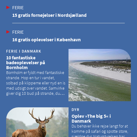
FERIE
15 gratis fornøjelser i Nordsjælland
FERIE
16 gratis oplevelser i København
FERIE I DANMARK
10 fantastiske
badeoplevelser på
Bornholm
Bornholm er fyldt med fantastiske
strande. Hop en tur i vandet,
solbad på klipperne eller nyd en is
med udsigt over vandet. Samvirke
giver dig 10 bud på strande, du
kan besøge på Bornholm
DYR
Oplev »The big 5« i
Danmark
Du behøver ikke rejse langt for at
komme på safari og spotte store,
sjældne dyr. Naturstyrelsen har