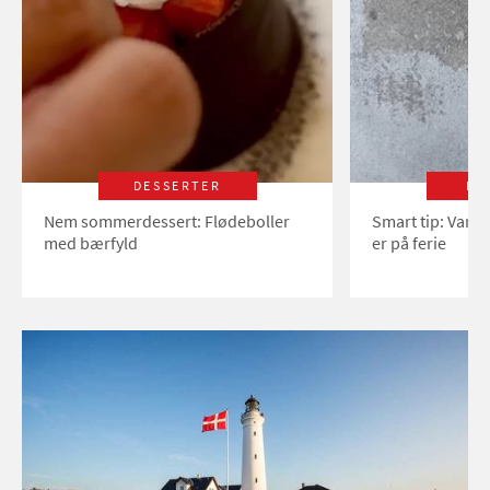
DESSERTER
LI
Nem sommerdessert: Flødeboller
Smart tip: Vand
med bærfyld
er på ferie