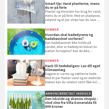
bagværk og salater til is og syltning.
Smart tip: Vand planterne, mens
du er på ferie
Planter og blomster har brug for vand,
mens du er på ferie. Med en plastpose,
vatpind og et par strips kan du lave dit
eget vandingssystem, så du slipper for
at bede naboen om at vande eller
SOMMER
komme hjem til døde planter
Hvordan skal badedyrene og
badebassinet sorteres?
Kan badebassinet ikke holde på
vandet, eller er badedyret blevet en
slatten fornøjelse? Kan de ikke
repareres, skal du være særligt
opmærksom, når du smider
SOMMER
badebassinet eller et badedyr ud
Hack til hedebølgen: Lav dit eget
klimaanlæg
Dagene er varme og nætterne hede.
Med et par flasker vand og en elektrisk
blæser kan du relativt nemt fået koldt
pust, når der er varmt ude og inde. Klik
og se, hvordan du gør
ANNONCØRBETALT INDHOLD
Den iskolde og skønne vinquiz -
vind vine fra Viña Esmeralda til
499 kroner