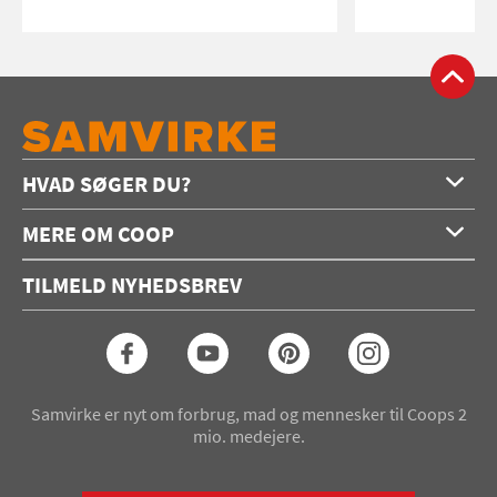
HVAD SØGER DU?
Forside
MERE OM COOP
Opskrifter
Om os
Konkurrencer
TILMELD NYHEDSBREV
Annoncering
Podcast
Coop.dk
Video
Coop medlem
Arkiv
Seneste Samvirke-magasin
Samvirke er nyt om forbrug, mad og mennesker til Coops 2
mio. medejere.