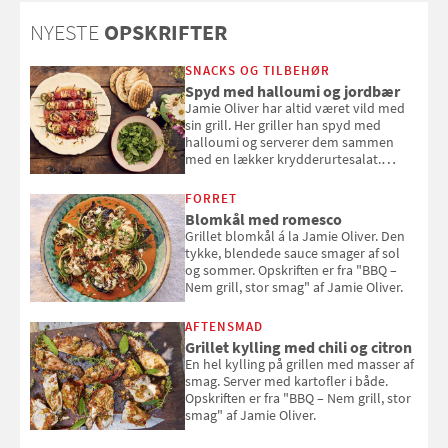
NYESTE
OPSKRIFTER
SNACKS OG TILBEHØR
Spyd med halloumi og jordbær
Jamie Oliver har altid været vild med
sin grill. Her griller han spyd med
halloumi og serverer dem sammen
med en lækker krydderurtesalat.
Opskriften er fra “BBQ – Nem grill, stor
smag" af Jamie Oliver.
FORRET
Blomkål med romesco
Grillet blomkål á la Jamie Oliver. Den
tykke, blendede sauce smager af sol
og sommer. Opskriften er fra "BBQ –
Nem grill, stor smag" af Jamie Oliver.
AFTENSMAD
Grillet kylling med chili og citron
En hel kylling på grillen med masser af
smag. Server med kartofler i både.
Opskriften er fra "BBQ – Nem grill, stor
smag" af Jamie Oliver.