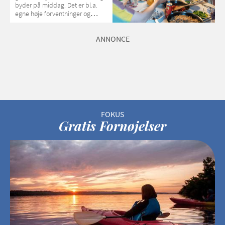
byder på middag. Det er bl.a.
egne høje forventninger og
mangel på overskud, der
spænder ben, mener eksperter
ANNONCE
– og det kan have konsekvenser
for vores sociale fællesskaber
Gratis Fornøjelser