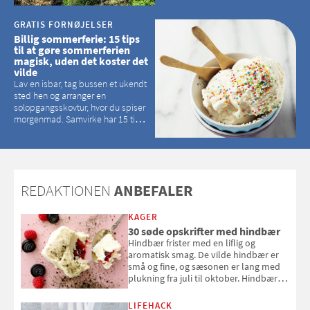
kan tage pusten fra de fleste
GRATIS FORNØJELSER
Billig sommerferie: 15 tips
til at gøre sommerferien
magisk, uden det koster det
vilde
Lav en isbar, tag bussen et ukendt
sted hen og arranger en
solopgangsskovtur, hvor du spiser
morgenmad. Samvirke har 15 tips
til, hvordan du kan have en
magisk ferie, uden at det koster
dig det vilde
REDAKTIONEN
ANBEFALER
KAGER
30 søde opskrifter med hindbær
Hindbær frister med en liflig og
aromatisk smag. De vilde hindbær er
små og fine, og sæsonen er lang med
plukning fra juli til oktober. Hindbær
kan spises direkte fra busken, eller du
kan bruge dine hindbær i alt fra
LIFEHACK