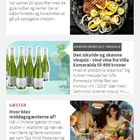
har samlet 20 opskrifter med de
gule kolber og kerner. Der er
både forretter og hovedretter at
gå på opdagelse imellem
ANNONCØRBETALT INDHOLD
Den iskolde og skønne
vinquiz - vind vine fra Viña
Esmeralda til 499 kroner
Hvad er posidonia oceanica? Og
hvilken medalje har Viña
Esmeralda White fået ved
Mundus vini i 2026? Gæt med i
Samvirkes skønne vinquiz, hvor
du kan vinde 6 flasker vin fra
Viña Esmeralda. Konkurrencen
GÆSTER
slutter 1. september 2026.
Hvor blev
middagsgæsterne af?
Når vi inviterer gæster til mad,
skaber vi relationer og nærvær,
men færre og færre danskere
gør som Tajs Hviid Pedersen og