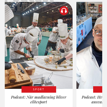
SPORT
Podcast: Når madlavning bliver
Podcast: Hvad
elitesport
ansvarli