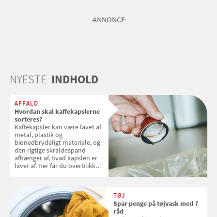
ANNONCE
NYESTE
INDHOLD
AFFALD
Hvordan skal kaffekapslerne
sorteres?
Kaffekapsler kan være lavet af
metal, plastik og
bionedbrydeligt materiale, og
den rigtige skraldespand
afhænger af, hvad kapslen er
lavet af. Her får du overblikket
over, hvordan kaffekapslerne
skal sorteres
TØJ
Spar penge på tøjvask med 7
råd