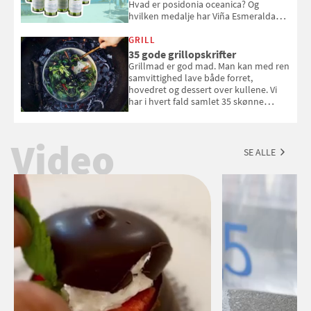
Hvad er posidonia oceanica? Og
hvilken medalje har Viña Esmeralda
White fået ved Mundus vini i 2026? Gæt
med i Samvirkes skønne vinquiz, hvor
GRILL
du kan vinde 6 flasker vin fra Viña
35 gode grillopskrifter
Esmeralda. Konkurrencen slutter 1.
Grillmad er god mad. Man kan med ren
september 2026.
samvittighed lave både forret,
hovedret og dessert over kullene. Vi
har i hvert fald samlet 35 skønne
forslag til en sommeraften i grillens
tegn.
Video
SE ALLE