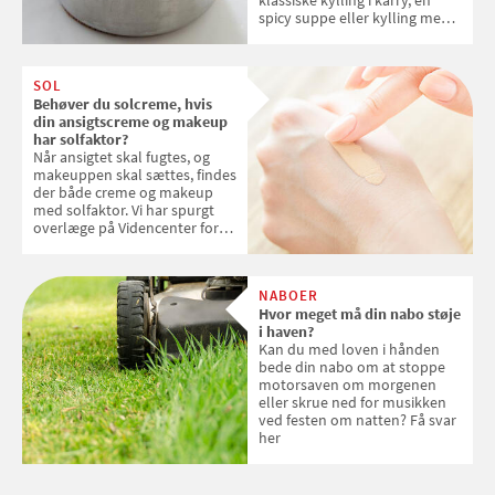
spicy suppe eller kylling med
kokosris. Velbekomme!
SOL
Behøver du solcreme, hvis
din ansigtscreme og makeup
har solfaktor?
Når ansigtet skal fugtes, og
makeuppen skal sættes, findes
der både creme og makeup
med solfaktor. Vi har spurgt
overlæge på Videncenter for
Hudkræft, Stine Regin Wiegell,
om ansigtscreme og makeup
med SPF kan erstatte
NABOER
solcreme, når man bevæger
Hvor meget må din nabo støje
sig ud i solen
i haven?
Kan du med loven i hånden
bede din nabo om at stoppe
motorsaven om morgenen
eller skrue ned for musikken
ved festen om natten? Få svar
her