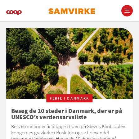
Gå
til
hovedindhold
Main
navigation
FERIE I DANMARK
Besøg de 10 steder i Danmark, der er på
UNESCO’s verdensarvsliste
Rejs 66 millioner år tilbage i tiden på Stevns Klint, oplev
kongernes gravkirke i Roskilde og se tidevandet
forvandle Vadehavet. Her er de 10 danske steder på