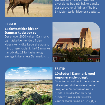
givet deres bud på, hvilke danske
dyr der svarer til Afrikas »The big
5«. Listen tæller bisoner, spættede
sæler, vilde heste, krondyr og
havørne.
REJSER
13 fantastiske kirker i
Danmark, du bør se
Der er over 2000 kirker i Danmark,
og måske tænker du på den
klassiske hvidkalkede af slagsen,
når du hører ordet kirke? Samvirke
har udvalgt 13 fantastiske og
særlige kirker i hele Danmark - og
der er langt mellem den klassiske,
hvidkalkede kirke. Se et bud på,
hvilke kirker, der er en omvej værd
FRITID
10 steder i Danmark med
imponerende udsigt
Storslået udsigt og åbne vidder er
ikke noget, du behøver at rejse
langt efter. Vi har været en tur
rundt i smukke Danmark og
fundet 10 mere eller mindre
kendte steder med en udsigt, som