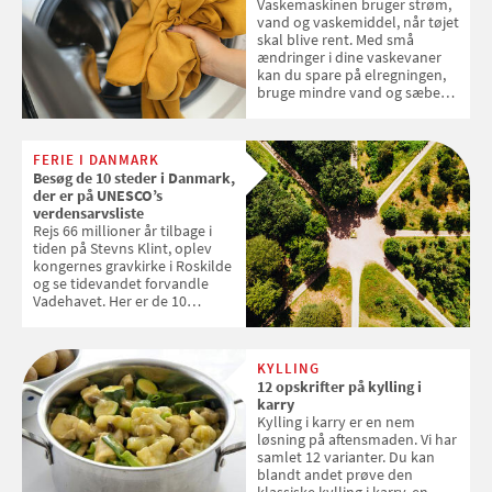
Vaskemaskinen bruger strøm,
vand og vaskemiddel, når tøjet
skal blive rent. Med små
ændringer i dine vaskevaner
kan du spare på elregningen,
bruge mindre vand og sæbe
og forlænge vaskemaskinens
levetid. Samvirke har samlet 7
enkle råd til at spare penge på
FERIE I DANMARK
tøjvasken
Besøg de 10 steder i Danmark,
der er på UNESCO’s
verdensarvsliste
Rejs 66 millioner år tilbage i
tiden på Stevns Klint, oplev
kongernes gravkirke i Roskilde
og se tidevandet forvandle
Vadehavet. Her er de 10
danske steder på UNESCO's
verdensarvsliste
KYLLING
12 opskrifter på kylling i
karry
Kylling i karry er en nem
løsning på aftensmaden. Vi har
samlet 12 varianter. Du kan
blandt andet prøve den
klassiske kylling i karry, en