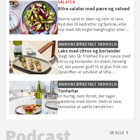
SALATER
Bitre salater med pære og valnød
Denne salat er skøn og nem at lave.
Nyd den til kødretter og fjerkræ, eller
top med lidt kogte bælgfrugter eller
en rest kylling, og nyd den som et let,
selvstændigt måltid. Opskriften er fra
ANNONCØRBETALT INDHOLD
Louisa Lorangs kogebog "Salat".
Laks med citrus og koriander
Stegt laks får friskhed fra en sauce med
citrus og koriander. En enkel, farverig
ret, der passer godt til et glas frisk vin.
Opskriften er udviklet af Viña
Esmeralda.
ANNONCØRBETALT INDHOLD
Tuntartar
En hurtig, nem forret, der tager
gæsterne med storm. Nem at lave,
fantastisk at sætte tænderne i
Podcast
SE ALLE