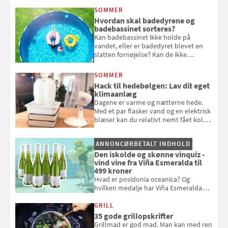
at bede naboen om at vande eller
SOMMER
komme hjem til døde planter
Hvordan skal badedyrene og
badebassinet sorteres?
Kan badebassinet ikke holde på
vandet, eller er badedyret blevet en
slatten fornøjelse? Kan de ikke
repareres, skal du være særligt
opmærksom, når du smider
SOMMER
badebassinet eller et badedyr ud
Hack til hedebølgen: Lav dit eget
klimaanlæg
Dagene er varme og nætterne hede.
Med et par flasker vand og en elektrisk
blæser kan du relativt nemt fået koldt
pust, når der er varmt ude og inde. Klik
og se, hvordan du gør
ANNONCØRBETALT INDHOLD
Den iskolde og skønne vinquiz -
vind vine fra Viña Esmeralda til
499 kroner
Hvad er posidonia oceanica? Og
hvilken medalje har Viña Esmeralda
White fået ved Mundus vini i 2026? Gæt
med i Samvirkes skønne vinquiz, hvor
GRILL
du kan vinde 6 flasker vin fra Viña
35 gode grillopskrifter
Esmeralda. Konkurrencen slutter 1.
Grillmad er god mad. Man kan med ren