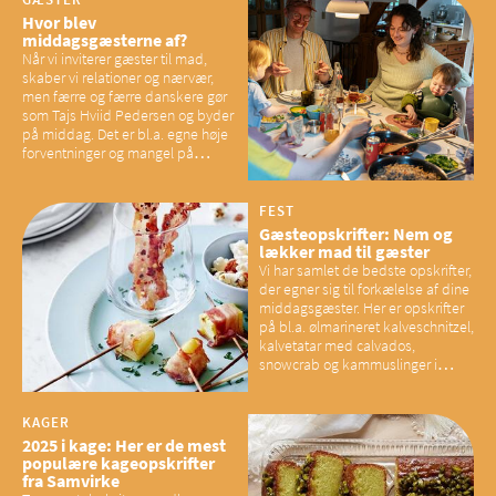
Hvor blev
middagsgæsterne af?
Når vi inviterer gæster til mad,
skaber vi relationer og nærvær,
men færre og færre danskere gør
som Tajs Hviid Pedersen og byder
på middag. Det er bl.a. egne høje
forventninger og mangel på
overskud, der spænder ben,
mener eksperter – og det kan
have konsekvenser for vores
FEST
sociale fællesskaber
Gæsteopskrifter: Nem og
lækker mad til gæster
Vi har samlet de bedste opskrifter,
der egner sig til forkælelse af dine
middagsgæster. Her er opskrifter
på bl.a. ølmarineret kalveschnitzel,
kalvetatar med calvados,
snowcrab og kammuslinger i
brunet citronsmør og snacks til
baconelskere
KAGER
2025 i kage: Her er de mest
populære kageopskrifter
fra Samvirke