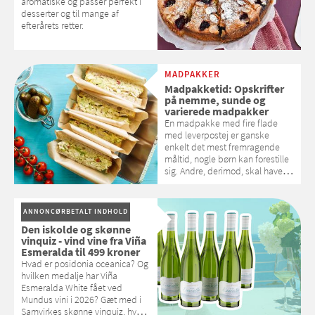
aromatiske og passer perfekt i
desserter og til mange af
efterårets retter.
MADPAKKER
Madpakketid: Opskrifter
på nemme, sunde og
varierede madpakker
En madpakke med fire flade
med leverpostej er ganske
enkelt det mest fremragende
måltid, nogle børn kan forestille
sig. Andre, derimod, skal have
det så varieret som muligt, hvis
madpakken skal ende i maven
og ikke i skraldespanden.
ANNONCØRBETALT INDHOLD
Samvirke giver gode bud på,
Den iskolde og skønne
hvad madpakken kan byde på.
vinquiz - vind vine fra Viña
Esmeralda til 499 kroner
Hvad er posidonia oceanica? Og
hvilken medalje har Viña
Esmeralda White fået ved
Mundus vini i 2026? Gæt med i
Samvirkes skønne vinquiz, hvor