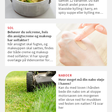
samlet 12 varianter. Du kan
blandt andet prøve den
klassiske kylling i karry, en
spicy suppe eller kylling med
kokosris. Velbekomme!
SOL
Behøver du solcreme, hvis
din ansigtscreme og makeup
har solfaktor?
Når ansigtet skal fugtes, og
makeuppen skal sættes, findes
der både creme og makeup
med solfaktor. Vi har spurgt
overlæge på Videncenter for
Hudkræft, Stine Regin Wiegell,
om ansigtscreme og makeup
med SPF kan erstatte
NABOER
solcreme, når man bevæger
Hvor meget må din nabo støje
sig ud i solen
i haven?
Kan du med loven i hånden
bede din nabo om at stoppe
motorsaven om morgenen
eller skrue ned for musikken
ved festen om natten? Få svar
her