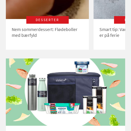
DESSERTER
LI
Nem sommerdessert: Flødeboller
Smart tip: Vand
med bærfyld
er på ferie