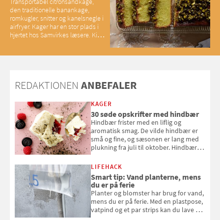
Transportabel citronsandkage,
den traditionelle banankage,
romkugler, snitter og kanelsnegle i
airfryer. Kager har en stor plads i
hjertet hos Samvirkes læsere. Kig
med og se alle favoritterne fra
2025
REDAKTIONEN
ANBEFALER
KAGER
30 søde opskrifter med hindbær
Hindbær frister med en liflig og
aromatisk smag. De vilde hindbær er
små og fine, og sæsonen er lang med
plukning fra juli til oktober. Hindbær
kan spises direkte fra busken, eller du
kan bruge dine hindbær i alt fra
LIFEHACK
bagværk og salater til is og syltning.
Smart tip: Vand planterne, mens
du er på ferie
Planter og blomster har brug for vand,
mens du er på ferie. Med en plastpose,
vatpind og et par strips kan du lave dit
eget vandingssystem, så du slipper for