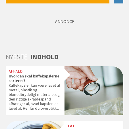
ANNONCE
NYESTE
INDHOLD
AFFALD
Hvordan skal kaffekapslerne
sorteres?
Kaffekapsler kan være lavet af
metal, plastik og
bionedbrydeligt materiale, og
den rigtige skraldespand
afhænger af, hvad kapslen er
lavet af. Her får du overblikket
over, hvordan kaffekapslerne
skal sorteres
TØJ