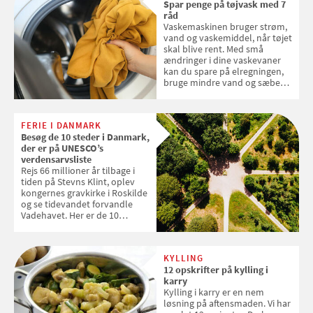
Spar penge på tøjvask med 7
råd
Vaskemaskinen bruger strøm,
vand og vaskemiddel, når tøjet
skal blive rent. Med små
ændringer i dine vaskevaner
kan du spare på elregningen,
bruge mindre vand og sæbe
og forlænge vaskemaskinens
levetid. Samvirke har samlet 7
enkle råd til at spare penge på
FERIE I DANMARK
tøjvasken
Besøg de 10 steder i Danmark,
der er på UNESCO’s
verdensarvsliste
Rejs 66 millioner år tilbage i
tiden på Stevns Klint, oplev
kongernes gravkirke i Roskilde
og se tidevandet forvandle
Vadehavet. Her er de 10
danske steder på UNESCO's
verdensarvsliste
KYLLING
12 opskrifter på kylling i
karry
Kylling i karry er en nem
løsning på aftensmaden. Vi har