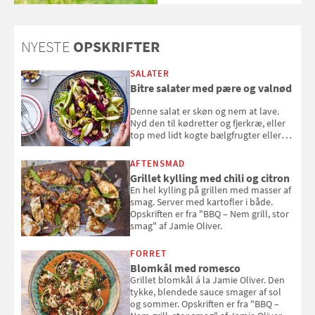
NYESTE
OPSKRIFTER
SALATER
Bitre salater med pære og valnød
Denne salat er skøn og nem at lave.
Nyd den til kødretter og fjerkræ, eller
top med lidt kogte bælgfrugter eller
en rest kylling, og nyd den som et let,
selvstændigt måltid. Opskriften er fra
AFTENSMAD
Louisa Lorangs kogebog "Salat".
Grillet kylling med chili og citron
En hel kylling på grillen med masser af
smag. Server med kartofler i både.
Opskriften er fra "BBQ – Nem grill, stor
smag" af Jamie Oliver.
FORRET
Blomkål med romesco
Grillet blomkål á la Jamie Oliver. Den
tykke, blendede sauce smager af sol
og sommer. Opskriften er fra "BBQ –