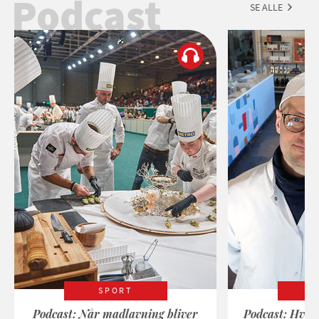
Podcast
SE ALLE
SPORT
Podcast: Når madlavning bliver
Podcast: Hvad