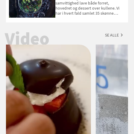
september 2026.
samvittighed lave både forret,
hovedret og dessert over kullene. Vi
har i hvert fald samlet 35 skønne
forslag til en sommeraften i grillens
tegn.
Video
SE ALLE