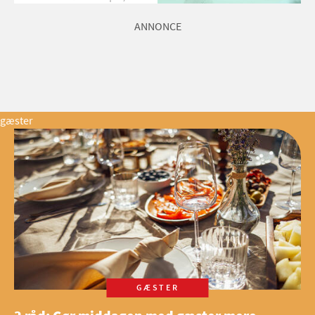
du kan vinde 6 flasker vin fra
Viña Esmeralda. Konkurrencen
ANNONCE
slutter 1. september 2026.
gæster
GÆSTER