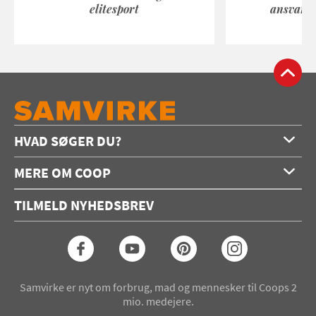
elitesport
ansvarli
HVAD SØGER DU?
Forside
MERE OM COOP
Opskrifter
Om os
Konkurrencer
TILMELD NYHEDSBREV
Annoncering
Podcast
Coop.dk
Video
Coop medlem
Arkiv
Seneste Samvirke-magasin
Samvirke er nyt om forbrug, mad og mennesker til Coops 2
mio. medejere.