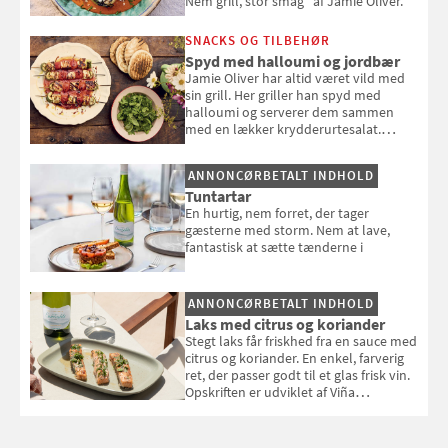
Nem grill, stor smag" af Jamie Oliver.
SNACKS OG TILBEHØR
Spyd med halloumi og jordbær
Jamie Oliver har altid været vild med
sin grill. Her griller han spyd med
halloumi og serverer dem sammen
med en lækker krydderurtesalat.
Opskriften er fra “BBQ – Nem grill, stor
smag" af Jamie Oliver.
ANNONCØRBETALT INDHOLD
Tuntartar
En hurtig, nem forret, der tager
gæsterne med storm. Nem at lave,
fantastisk at sætte tænderne i
ANNONCØRBETALT INDHOLD
Laks med citrus og koriander
Stegt laks får friskhed fra en sauce med
citrus og koriander. En enkel, farverig
ret, der passer godt til et glas frisk vin.
Opskriften er udviklet af Viña
Esmeralda.