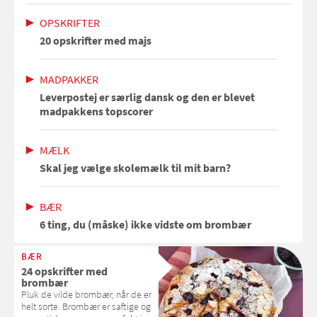
OPSKRIFTER
20 opskrifter med majs
MADPAKKER
Leverpostej er særlig dansk og den er blevet
madpakkens topscorer
MÆLK
Skal jeg vælge skolemælk til mit barn?
BÆR
6 ting, du (måske) ikke vidste om brombær
BÆR
24 opskrifter med
brombær
Pluk de vilde brombær, når de er
helt sorte. Brombær er saftige og