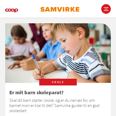
Gå
til
hovedindhold
Main
navigation
SKOLE
Er mit barn skoleparat?
Skal dit barn starte i skole, og er du nervøs for, om
barnet mon er klar til det? Samvirke guider til en god
skolestart